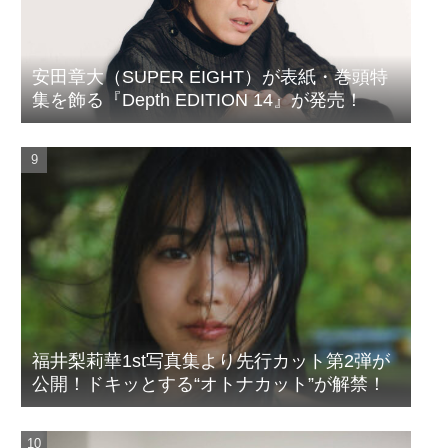
安田章大（SUPER EIGHT）が表紙・巻頭特
集を飾る『Depth EDITION 14』が発売！
福井梨莉華1st写真集より先行カット第2弾が
公開！ドキッとする“オトナカット”が解禁！