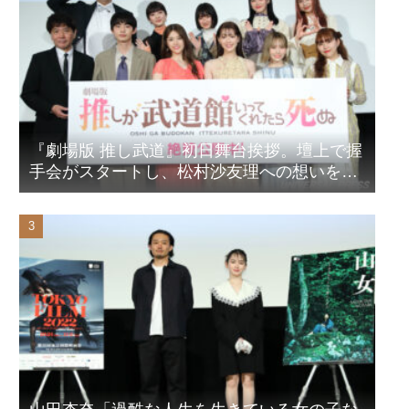
『劇場版 推し武道』初日舞台挨拶。壇上で握
手会がスタートし、松村沙友理への想いをア
ピール！？