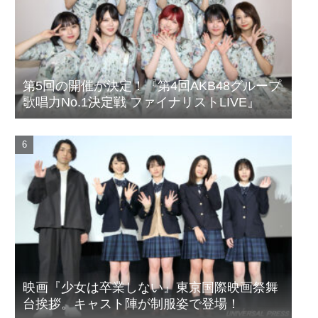
第5回の開催が決定！『第4回AKB48グループ
歌唱力No.1決定戦 ファイナリストLIVE』
映画『少女は卒業しない』東京国際映画祭舞
台挨拶。キャスト陣が制服姿で登場！