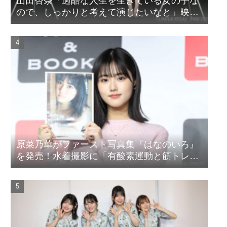
山田杏奈「過酷な人生を生きている女の子な
ので、しっかりと考えて演じたいなと」映画
『山女』東京国際映画祭Q&A
原菜乃華がファースト写真集『はなのいろ』
を発売！水着撮影に「有酸素運動と筋トレを
頑張りました」