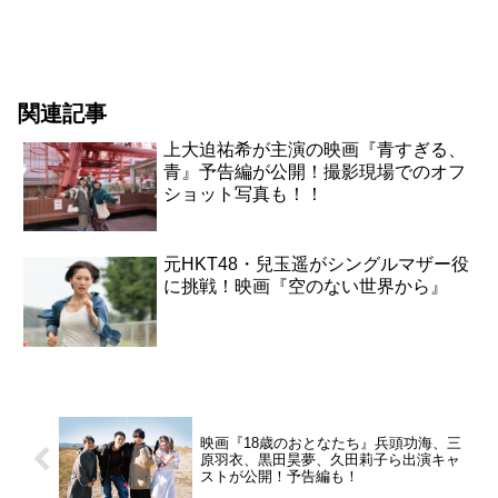
関連記事
上大迫祐希が主演の映画『青すぎる、
青』予告編が公開！撮影現場でのオフ
ショット写真も！！
元HKT48・兒玉遥がシングルマザー役
に挑戦！映画『空のない世界から』
映画『18歳のおとなたち』兵頭功海、三
原羽衣、黒田昊夢、久田莉子ら出演キャ
ストが公開！予告編も！