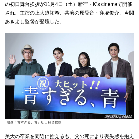
の初日舞台挨拶が11月4日（土）新宿・K’s cinemaで開催
され、主演の上大迫祐希、共演の原愛音・窪塚俊介、今関
あきよし監督が登壇した。
映画『青すぎる、青』初日舞台挨拶
美大の卒業を間近に控えるも、父の死により喪失感を抱え