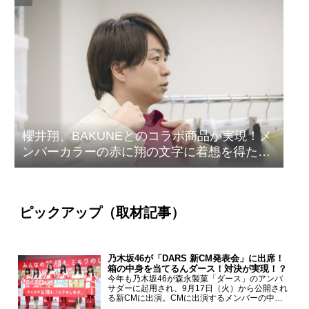
櫻井翔、BAKUNEとのコラボ商品が実現！メ
ンバーカラーの赤に翔の文字に着想を得たデ
ザイン
ピックアップ（取材記事）
乃木坂46が「DARS 新CM発表会」に出席！
箱の中身を当てるんダース！対決が実現！？
今年も乃木坂46が森永製菓「ダース」のアンバ
サダーに起用され、9月17日（火）から公開され
る新CMに出演。CMに出演するメンバーの中か
ら岩本蓮加、梅澤美波、遠藤さくら、賀喜遥香、