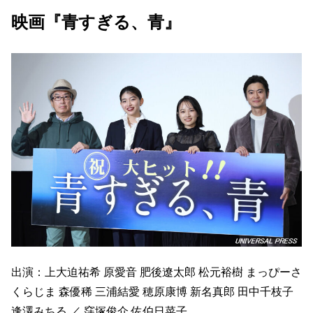
映画『青すぎる、青』
出演：上大迫祐希 原愛音 肥後遼太郎 松元裕樹 まっぴーさ
くらじま 森優稀 三浦結愛 穂原康博 新名真郎 田中千枝子
逢澤みちる ／ 窪塚俊介 佐伯日菜子