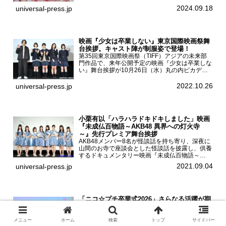
一ノ瀬美空、菅原咲月が都内にて開催された
2024.09.18
universal-press.jp
「DARS 新CM発表...
映画『少女は卒業しない』東京国際映画祭舞
台挨拶。キャスト陣が制服姿で登場！
第35回東京国際映画祭（TIFF）アジアの未来部
門作品で、来年公開予定の映画『少女は卒業しな
い』舞台挨拶が10月26日（水）丸の内ピカデリ
ーで開催され、出演者の河合優実、小野莉奈、小
宮山莉渚、中井友望、監督の中川駿が登壇。映画
2022.10.26
universal-press.jp
『少女は卒業し...
小栗有以「ハラハラドキドキしました」映画
『未成仏百物語～AKB48 異界への灯火寺
～』先行プレミア舞台挨拶
AKB48メンバー8名が怪談話を持ち寄り、深夜に
山間のお寺で座談会とした怪談話を披露し、供養
するドキュメンタリー映画『未成仏百物語～
AKB48異界への灯火寺～』の先行プレミア舞台
2021.09.04
universal-press.jp
挨拶が東京・ユナイテッド・シネマ豊洲で開催さ
れ、AKB48メ...
「ニコ☆プチ卒業式2026」さらなる活躍が期
待される人気モデルたちのラストステージ
女子小学生向けファッション雑誌『ニコ☆プチ』
（新潮社）は2026年3月22日（日）明治安田ホー
メニュー
ホーム
検索
トップ
サイドバー