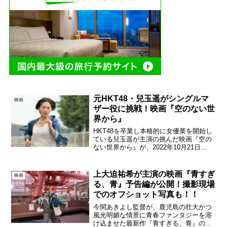
元HKT48・兒玉遥がシングルマ
映画
ザー役に挑戦！映画『空のない世
界から』
HKT48を卒業し本格的に女優業を開始し
ている兒玉遥が主演の挑んだ映画『空の
ない世界から』が、2022年10月21日
（金）シネ・リーブル池袋ほかで劇場公
開が決定した。兒玉は無戸籍の娘を持つ
シングルマザー役に挑戦している。兒玉
上大迫祐希が主演の映画『青すぎ
映画
遥がシングルマザ...
る、青』予告編が公開！撮影現場
でのオフショット写真も！！
今関あきよし監督が、鹿児島の壮大かつ
風光明媚な情景に青春ファンタジーを溶
け込ませた最新作『青すぎる、青』の予