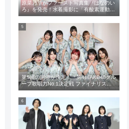
原菜乃華がファースト写真集『はなのい
ろ』を発売！水着撮影に「有酸素運動と
筋トレを頑張りました」
第5回の開催が決定！『第4回AKB48グル
ープ歌唱力No.1決定戦 ファイナリスト
LIVE』