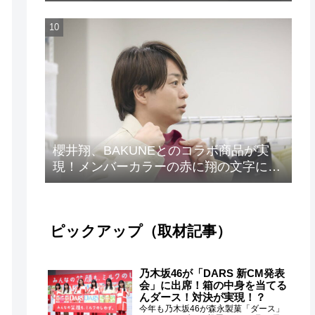
発売！
櫻井翔、BAKUNEとのコラボ商品が実
現！メンバーカラーの赤に翔の文字に着
想を得たデザイン
ピックアップ（取材記事）
乃木坂46が「DARS 新CM発表
会」に出席！箱の中身を当てる
んダース！対決が実現！？
今年も乃木坂46が森永製菓「ダース」