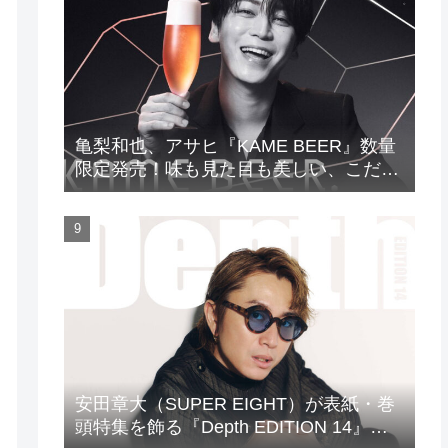
亀梨和也、アサヒ『KAME BEER』数量
限定発売！味も見た目も美しい、こだわ
りのビールがついに完成
安田章大（SUPER EIGHT）が表紙・巻
頭特集を飾る『Depth EDITION 14』が