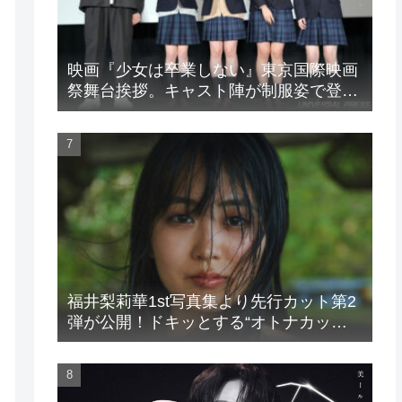
映画『少女は卒業しない』東京国際映画
祭舞台挨拶。キャスト陣が制服姿で登
場！
福井梨莉華1st写真集より先行カット第2
弾が公開！ドキッとする“オトナカッ
ト”が解禁！