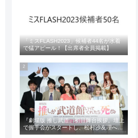
「ミスFLASH2023」候補者44名が水着
で猛アピール！【出席者全員掲載】
『劇場版 推し武道』初日舞台挨拶。壇上
で握手会がスタートし、松村沙友理への
想いをアピール！？