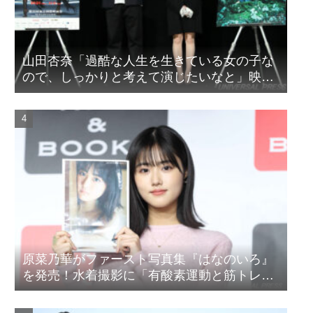
山田杏奈「過酷な人生を生きている女の子な
ので、しっかりと考えて演じたいなと」映画
『山女』東京国際映画祭Q&A
原菜乃華がファースト写真集『はなのいろ』
を発売！水着撮影に「有酸素運動と筋トレを
頑張りました」