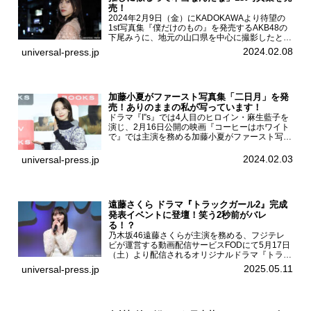
売！
2024年2月9日（金）にKADOKAWAより待望の
1st写真集『僕だけのもの』を発売するAKB48の
下尾みうに、地元の山口県を中心に撮影したとい
う今回の写真集についてインタビューをお願いし
2024.02.08
universal-press.jp
た。1st写真集『僕だけのもの』を発売する
AKB4...
加藤小夏がファースト写真集「二日月」を発
売！ありのままの私が写っています！
ドラマ『I”s』では4人目のヒロイン・麻生藍子を
演じ、2月16日公開の映画『コーヒーはホワイト
で』では主演を務める加藤小夏がファースト写真
集「二日月」（東京ニュース通信社 刊）の発売
記念イベントをHMV＆BOOKS SHIBUYAで開催
2024.02.03
universal-press.jp
した...
遠藤さくら ドラマ『トラックガール2』完成
発表イベントに登壇！笑う2秒前がバレ
る！？
乃木坂46遠藤さくらが主演を務める、フジテレ
ビが運営する動画配信サービスFODにて5月17日
（土）より配信されるオリジナルドラマ『トラッ
クガール2』の完成発表イベントが５月10日
2025.05.11
universal-press.jp
（土）都内で開催された。FODドラマ『トラック
ガール2』完成発...