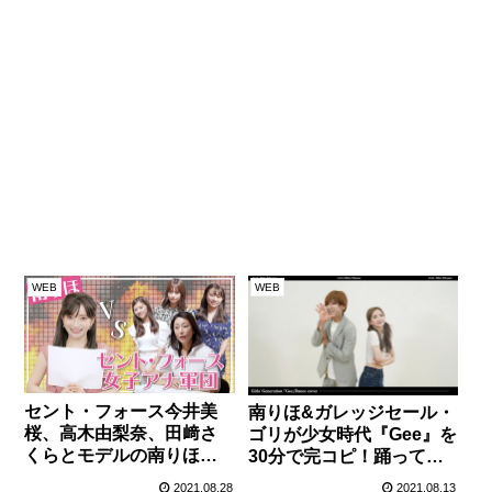
WEB
WEB
セント・フォース今井美
南りほ&ガレッジセール・
桜、高木由梨奈、田﨑さ
ゴリが少女時代『Gee』を
くらとモデルの南りほが
30分で完コピ！踊ってみ
初コラボ配信！
た動画を公開！
2021.08.28
2021.08.13