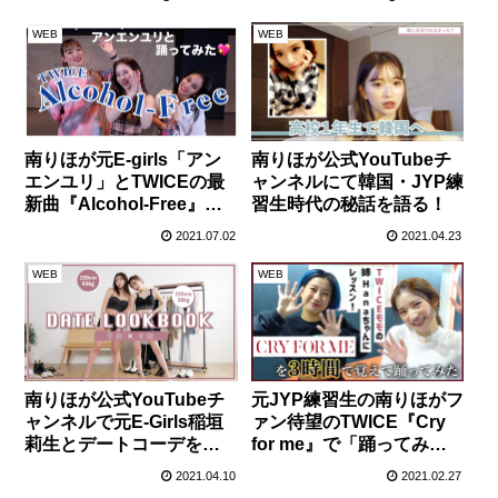
WEB
WEB
南りほが元E-girls「アン
南りほが公式YouTubeチ
エンユリ」とTWICEの最
ャンネルにて韓国・JYP練
新曲『Alcohol-Free』を
習生時代の秘話を語る！
踊ってみた
2021.07.02
2021.04.23
WEB
WEB
南りほが公式YouTubeチ
元JYP練習生の南りほがフ
ャンネルで元E-Girls稲垣
ァン待望のTWICE『Cry
莉生とデートコーデを公
for me』で「踊ってみ
開！【LOOK BOOK】
た」動画を配信！
2021.04.10
2021.02.27