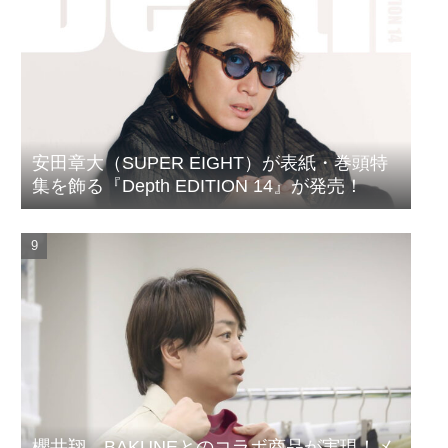
安田章大（SUPER EIGHT）が表紙・巻頭特
集を飾る『Depth EDITION 14』が発売！
櫻井翔、BAKUNEとのコラボ商品が実現！メ