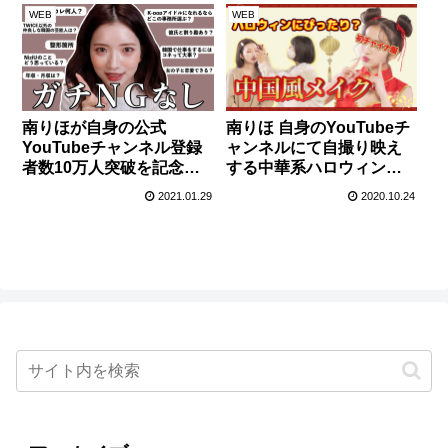
WEB
WEB
南りほが自身の公式
南りほ 自身のYouTubeチ
YouTubeチャンネル登録
ャンネルにて自撮り映え
者数10万人突破を記念し
する中華系ハロウィンメ
てNGなしの質問返しを開
イクを公開！
2021.01.29
2020.10.24
催！