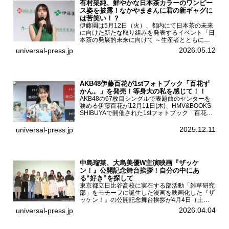
有村架純、鮮やかな日本茶カラーのワンピー
ス姿を披露！なかやまきんに君の新ギャグに
は苦笑い！？
伊藤園は5月12日（火）、都内にて日本茶の未来
に向けた新たな取り組みを発表するイベント「日
本茶の発展的未来に向けて ～生産者とともに。
日本茶を世界へ～」を開催。イベントには伊藤園
2026.05.12
universal-press.jp
のCMキャラクターを務める有村架純、伊藤園よ
り志田光正、契約茶...
AKB48伊藤百花が1stフォトブック「百花ず
かん。」を発売！等身大の私を感じて！！
AKB48の67枚目シングルで表題曲のセンターを
務める伊藤百花が12月11日(木)、HMV&BOOKS
SHIBUYAで開催された1stフォトブック「百花ず
かん。」（光文社 刊）発売記念記者会見に登壇
した。AKB48伊藤百花1stフォトブッ...
2025.12.11
universal-press.jp
中島瑠菜、大島美優W主演映画『ザッケ
ン！』公開記念舞台挨拶！自分の中にあ
る“好き”を探して
東京都立日比谷高校に実在する部活動「雑草研究
部」をモチーフに誕生した漫画を映画化した『ザ
ッケン！』の公開記念舞台挨拶が4月4日（土）
ユナイテッドシネマお台場で開催され、出演者の
2026.04.04
universal-press.jp
中島瑠菜、大島美優、八神遼介（ICEx）、阿佐
辰美、豊島心桜、仲...