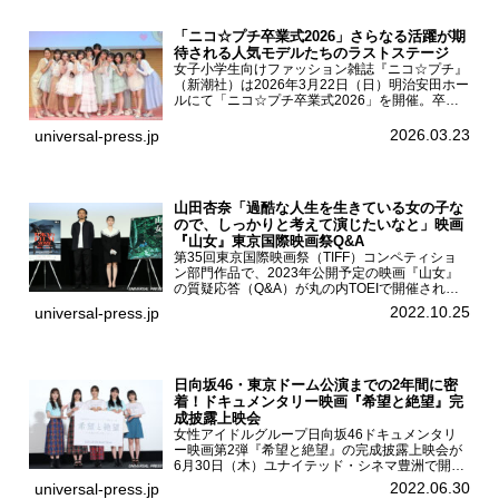
「ニコ☆プチ卒業式2026」さらなる活躍が期
待される人気モデルたちのラストステージ
女子小学生向けファッション雑誌『ニコ☆プチ』
（新潮社）は2026年3月22日（日）明治安田ホー
ルにて「ニコ☆プチ卒業式2026」を開催。卒業
モデルの青島希愛、安藤実桜、井口美怜、かの
ん、末永ひなた、高梨琴乃、土井ありさ、藤田蒼
2026.03.23
universal-press.jp
果、藤中璃子、...
山田杏奈「過酷な人生を生きている女の子な
ので、しっかりと考えて演じたいなと」映画
『山女』東京国際映画祭Q&A
第35回東京国際映画祭（TIFF）コンペティショ
ン部門作品で、2023年公開予定の映画『山女』
の質疑応答（Q&A）が丸の内TOEIで開催され、
主演を務めた女優の山田杏奈、監督の福永壮志が
2022.10.25
universal-press.jp
登壇。本作について語った。映画『山女』第35
回東京国際...
日向坂46・東京ドーム公演までの2年間に密
着！ドキュメンタリー映画『希望と絶望』完
成披露上映会
女性アイドルグループ日向坂46ドキュメンタリ
ー映画第2弾『希望と絶望』の完成披露上映会が
6月30日（木）ユナイテッド・シネマ豊洲で開催
され、日向坂46メンバーの加藤史帆、齊藤京
2022.06.30
universal-press.jp
子、佐々木久美、富田鈴花、松田好花の5人が登