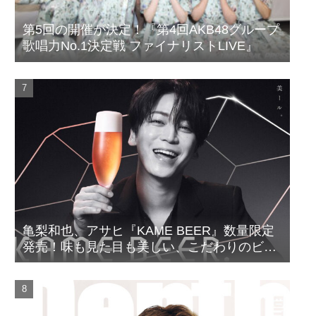
第5回の開催が決定！『第4回AKB48グループ
歌唱力No.1決定戦 ファイナリストLIVE』
亀梨和也、アサヒ『KAME BEER』数量限定
発売！味も見た目も美しい、こだわりのビー
ルがついに完成