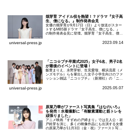
壇。舞台挨拶を行った...
畑芽育 アイドル役を熱望！？ドラマ『女子高
生、僧になる。』制作発表会見
女優の畑芽育が9月17日（日）より放送がスター
トするMBS新ドラマ『女子高生、僧になる。』
の制作発表会見に登壇。畑芽育『女子高生、僧に
なる。』制作発表会見畑芽育は本作の出演オファ
ーについて「下白石麦は頭にビックリマークと、
2023.09.14
universal-press.jp
はてなマークが連続...
「ニコ☆プチ卒業式2025」女子6名、男子2名
が最後のイベントに登場！
飯豊まりえ、永野芽郁、生見愛瑠、横浜流星（メ
ンズモデル）らを輩出した女子小学生向けのファ
ッション雑誌『ニコ☆プチ』（新潮社）の「ニコ
☆プチ卒業式2025」が5月6日（火・振休）東京
モード学園コクーンタワーで開催され、卒業モデ
2025.05.07
universal-press.jp
ルの川瀬翠子、外...
原菜乃華がファースト写真集『はなのいろ』
を発売！水着撮影に「有酸素運動と筋トレを
頑張りました」
アニメ映画『すずめの戸締まり』では主人公・岩
戸鈴芽を演じ、多くの映像作品にも出演する女優
の原菜乃華が11月3日（金・祝）ファースト写真