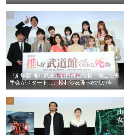
『劇場版 推し武道』初日舞台挨拶。壇上で握
手会がスタートし、松村沙友理への想いをア
ピール！？