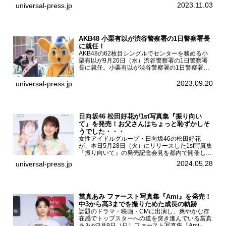
集『はなのいろ』発売記念イベントを
2023.11.03
universal-press.jp
HMV&BOOKS SHIBUYAで開催した。原菜乃華フ
ァースト写真集『...
AKB48 小栗有以が渋谷警察署の1日警察署長
に就任！
AKB48の62枚目シングルでセンターを務める小
栗有以が9月20日（水）渋谷警察署の1日警察署
長に就任。小栗有以が渋谷警察署の1日警察署長
に就任9月21日（木曜）から同月30日（土曜）ま
での10日間実施される令和5年 秋の全国交通安全
2023.09.20
universal-press.jp
運動に...
日向坂46 松田好花が1st写真集『振り向い
て』を発売！お父さんはちょっと恥ずかしそ
うでした・・・
女性アイドルグループ・日向坂46の松田好花
が、本日5月28日（火）にリリースした1st写真集
『振り向いて』の発売記念会見を都内で開催し
た。日向坂46 松田好花1st写真集『振り向いて』
2024.05.28
universal-press.jp
発売記念会見写真集では日向坂46の松田好花を
カナダ・バン...
當真あみ ファースト写真集『Ami』を発売！
中3から高3までを撮りためた成長の軌跡
話題のドラマ・映画・CMに出演し、爽やかな存
在感でトップスターへの道を突き進んでいる當真
あみが3月9日（日）ファースト写真集『Ami』