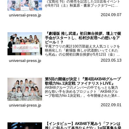
（宝島社 刊）の発売を記念した1日店長イベント
が9月7日（土）秋葉原・書泉ブックタワーにて
開催された。白石聖2nd写真集『unveil』の発売
を記念し1日店長イベントを開催した本写真集は
2024.09.07
universal-press.jp
25...
『劇場版 推し武道』初日舞台挨拶。壇上で握
手会がスタートし、松村沙友理への想いをア
ピール！？
平尾アウリの累計100万部超え大人気コミックを
映画化した『劇場版 推しが武道館いってくれた
ら死ぬ』の公開初日舞台挨拶が5月12日（金）新
宿バルト9で開催され、出演者の松村沙友理、中
2023.05.13
universal-press.jp
村里帆、MOMO(@onefive)、KANO(@onefi...
第5回の開催が決定！『第4回AKB48グループ
歌唱力No.1決定戦 ファイナリストLIVE』
AKB48グループのメンバーの中でもっとも魅力
的な歌い手を決めるプロジェクト「AKB48グル
ープ歌唱力No.1決定戦」。今年開催された第4回
決勝大会でベスト8に勝ち進んだメンバーらによ
る一夜限りのライブイベント「ファイナリスト
2022.09.01
universal-press.jp
LIVE」が8...
【インタビュー】AKB48下尾みう「ファンは
推しに似るって本当なんだな」1st写真集を発