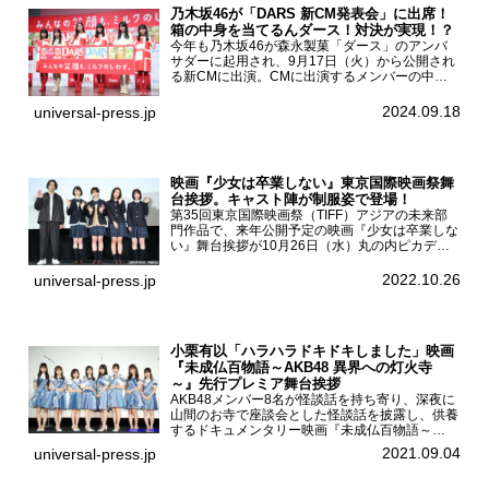
乃木坂46が「DARS 新CM発表会」に出席！
箱の中身を当てるんダース！対決が実現！？
今年も乃木坂46が森永製菓「ダース」のアンバ
サダーに起用され、9月17日（火）から公開され
る新CMに出演。CMに出演するメンバーの中か
ら岩本蓮加、梅澤美波、遠藤さくら、賀喜遥香、
一ノ瀬美空、菅原咲月が都内にて開催された
2024.09.18
universal-press.jp
「DARS 新CM発表...
映画『少女は卒業しない』東京国際映画祭舞
台挨拶。キャスト陣が制服姿で登場！
第35回東京国際映画祭（TIFF）アジアの未来部
門作品で、来年公開予定の映画『少女は卒業しな
い』舞台挨拶が10月26日（水）丸の内ピカデリ
ーで開催され、出演者の河合優実、小野莉奈、小
宮山莉渚、中井友望、監督の中川駿が登壇。映画
2022.10.26
universal-press.jp
『少女は卒業し...
小栗有以「ハラハラドキドキしました」映画
『未成仏百物語～AKB48 異界への灯火寺
～』先行プレミア舞台挨拶
AKB48メンバー8名が怪談話を持ち寄り、深夜に
山間のお寺で座談会とした怪談話を披露し、供養
するドキュメンタリー映画『未成仏百物語～
AKB48異界への灯火寺～』の先行プレミア舞台
2021.09.04
universal-press.jp
挨拶が東京・ユナイテッド・シネマ豊洲で開催さ
れ、AKB48メ...