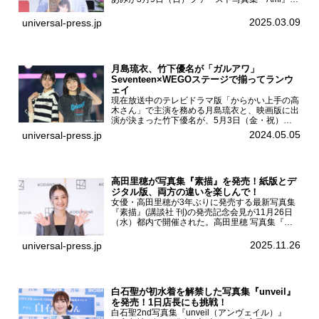
（小学館 刊）の発売記念イベントをHMV＆
BOOKS SHIBUYAで開催した。當真あみファース
2025.03.09
universal-press.jp
ト写真集『...
月島琉衣、竹下優名が「ガルアワ」
Seventeen×WEGOステージで揃ってランウ
ェイ
現在放送中のテレビドラマ版「からかい上手の高
木さん」で主演を務める月島琉衣と、映画版に出
演が決まった竹下優名が、5月3日（金・祝）東
京・国立代々木競技場第一体育館で開催されたフ
2024.05.05
universal-press.jp
ァッション&音楽イベント『Rakuten GirlsAward
...
高田里穂が写真集『素描』を発売！紙版とデ
ジタル版、両方の違いを楽しんで！
女優・高田里穂が3年ぶりに発売する最新写真集
『素描』(講談社 刊)の発売記念会見が11月26日
（水）都内で開催された。高田里穂 写真集『素
描』発売記念会見現在、ドラマDiVE『悪いのは
あなたです』(読売テレビ)に出演するなど女優と
2025.11.26
universal-press.jp
して活躍中...
白石聖が初水着を解禁した写真集『unveil』
を発売！1日店長にも挑戦！
白石聖2nd写真集『unveil（アンヴェイル）』