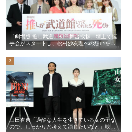
『劇場版 推し武道』初日舞台挨拶。壇上で握
手会がスタートし、松村沙友理への想いをア
ピール！？
山田杏奈「過酷な人生を生きている女の子な
ので、しっかりと考えて演じたいなと」映画