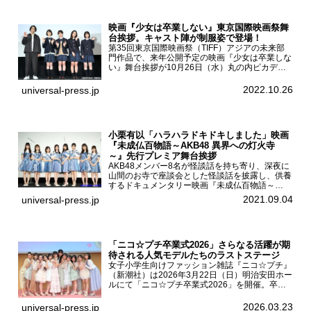
映画『少女は卒業しない』東京国際映画祭舞
台挨拶。キャスト陣が制服姿で登場！
第35回東京国際映画祭（TIFF）アジアの未来部
門作品で、来年公開予定の映画『少女は卒業しな
い』舞台挨拶が10月26日（水）丸の内ピカデリ
ーで開催され、出演者の河合優実、小野莉奈、小
宮山莉渚、中井友望、監督の中川駿が登壇。映画
2022.10.26
universal-press.jp
『少女は卒業し...
小栗有以「ハラハラドキドキしました」映画
『未成仏百物語～AKB48 異界への灯火寺
～』先行プレミア舞台挨拶
AKB48メンバー8名が怪談話を持ち寄り、深夜に
山間のお寺で座談会とした怪談話を披露し、供養
するドキュメンタリー映画『未成仏百物語～
AKB48異界への灯火寺～』の先行プレミア舞台
2021.09.04
universal-press.jp
挨拶が東京・ユナイテッド・シネマ豊洲で開催さ
れ、AKB48メ...
「ニコ☆プチ卒業式2026」さらなる活躍が期
待される人気モデルたちのラストステージ
女子小学生向けファッション雑誌『ニコ☆プチ』
（新潮社）は2026年3月22日（日）明治安田ホー
ルにて「ニコ☆プチ卒業式2026」を開催。卒業
モデルの青島希愛、安藤実桜、井口美怜、かの
ん、末永ひなた、高梨琴乃、土井ありさ、藤田蒼
2026.03.23
universal-press.jp