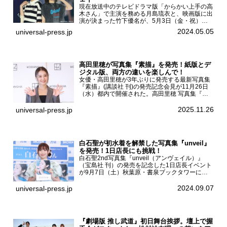
現在放送中のテレビドラマ版「からかい上手の高
木さん」で主演を務める月島琉衣と、映画版に出
演が決まった竹下優名が、5月3日（金・祝）東
京・国立代々木競技場第一体育館で開催されたフ
2024.05.05
universal-press.jp
ァッション&音楽イベント『Rakuten GirlsAward
...
高田里穂が写真集『素描』を発売！紙版とデ
ジタル版、両方の違いを楽しんで！
女優・高田里穂が3年ぶりに発売する最新写真集
『素描』(講談社 刊)の発売記念会見が11月26日
（水）都内で開催された。高田里穂 写真集『素
描』発売記念会見現在、ドラマDiVE『悪いのは
あなたです』(読売テレビ)に出演するなど女優と
2025.11.26
universal-press.jp
して活躍中...
白石聖が初水着を解禁した写真集『unveil』
を発売！1日店長にも挑戦！
白石聖2nd写真集『unveil（アンヴェイル）』
（宝島社 刊）の発売を記念した1日店長イベント
が9月7日（土）秋葉原・書泉ブックタワーにて
開催された。白石聖2nd写真集『unveil』の発売
を記念し1日店長イベントを開催した本写真集は
2024.09.07
universal-press.jp
25...
『劇場版 推し武道』初日舞台挨拶。壇上で握