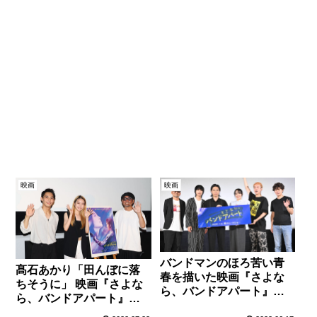
映画
映画
バンドマンのほろ苦い青
髙石あかり「田んぼに落
春を描いた映画『さよな
ちそうに」 映画『さよな
ら、バンドアパート』先
ら、バンドアパート』舞
行上映舞台挨拶に清家ゆ
台挨拶