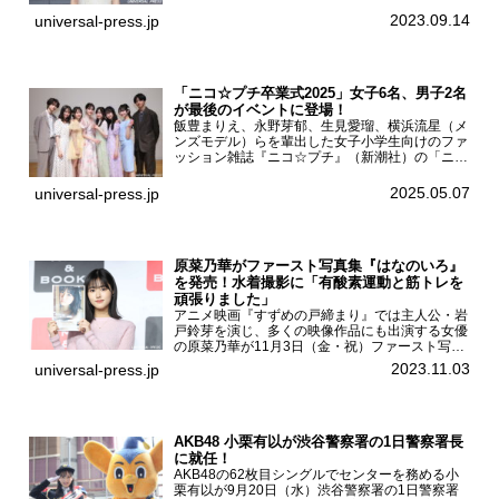
なる。』制作発表会見畑芽育は本作の出演オファ
ーについて「下白石麦は頭にビックリマークと、
2023.09.14
universal-press.jp
はてなマークが連続...
「ニコ☆プチ卒業式2025」女子6名、男子2名
が最後のイベントに登場！
飯豊まりえ、永野芽郁、生見愛瑠、横浜流星（メ
ンズモデル）らを輩出した女子小学生向けのファ
ッション雑誌『ニコ☆プチ』（新潮社）の「ニコ
☆プチ卒業式2025」が5月6日（火・振休）東京
モード学園コクーンタワーで開催され、卒業モデ
2025.05.07
universal-press.jp
ルの川瀬翠子、外...
原菜乃華がファースト写真集『はなのいろ』
を発売！水着撮影に「有酸素運動と筋トレを
頑張りました」
アニメ映画『すずめの戸締まり』では主人公・岩
戸鈴芽を演じ、多くの映像作品にも出演する女優
の原菜乃華が11月3日（金・祝）ファースト写真
集『はなのいろ』発売記念イベントを
2023.11.03
universal-press.jp
HMV&BOOKS SHIBUYAで開催した。原菜乃華フ
ァースト写真集『...
AKB48 小栗有以が渋谷警察署の1日警察署長
に就任！
AKB48の62枚目シングルでセンターを務める小
栗有以が9月20日（水）渋谷警察署の1日警察署