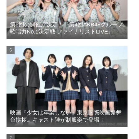
第5回の開催が決定！『第4回AKB48グループ
歌唱力No.1決定戦 ファイナリストLIVE』
映画『少女は卒業しない』東京国際映画祭舞
台挨拶。キャスト陣が制服姿で登場！