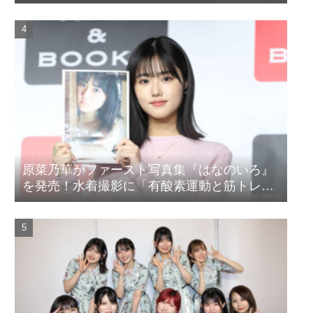
『山女』東京国際映画祭Q&A
原菜乃華がファースト写真集『はなのいろ』
を発売！水着撮影に「有酸素運動と筋トレを
頑張りました」