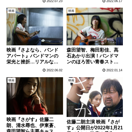
きち、森田望智らが登壇
2022.07.23
2022.06.17
映画
映画
映画『さよなら、バンド
森田望智、梅田彩佳、髙
アパート』バンドマンの
石あかり出演！バンドマ
栄光と挫折…リアルな予
ンのほろ苦い青春ストー
告編が公開！
リーを綴った映画『さよ
2022.06.02
2022.01.14
なら、バンドアパート』
公開決定！
映画
映画
映画『さがす』佐藤二
佐藤二朗主演 映画『さが
朗、清水尋也、伊東蒼、
す』公開日が2022年1月21
森田望智ら主要キャスト