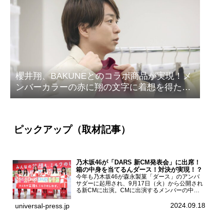
櫻井翔、BAKUNEとのコラボ商品が実現！メ
ンバーカラーの赤に翔の文字に着想を得たデ
ザイン
ピックアップ（取材記事）
乃木坂46が「DARS 新CM発表会」に出席！
箱の中身を当てるんダース！対決が実現！？
今年も乃木坂46が森永製菓「ダース」のアンバ
サダーに起用され、9月17日（火）から公開され
る新CMに出演。CMに出演するメンバーの中か
ら岩本蓮加、梅澤美波、遠藤さくら、賀喜遥香、
一ノ瀬美空、菅原咲月が都内にて開催された
2024.09.18
universal-press.jp
「DARS 新CM発表...