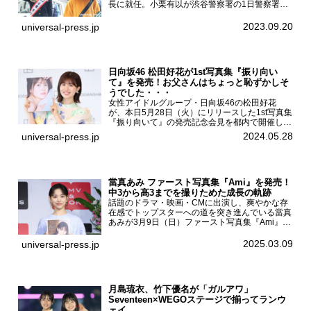
長に就任。小栗有以が渋谷警察署の1日警察署長
に就任9月21日（木曜）から同月30日（土曜）ま
での10日間実施される令和5年 秋の全国交通安全
2023.09.20
universal-press.jp
運動に...
日向坂46 松田好花が1st写真集『振り向い
て』を発売！お父さんはちょっと恥ずかしそ
うでした・・・
女性アイドルグループ・日向坂46の松田好花
が、本日5月28日（火）にリリースした1st写真集
『振り向いて』の発売記念会見を都内で開催し
た。日向坂46 松田好花1st写真集『振り向いて』
2024.05.28
universal-press.jp
発売記念会見写真集では日向坂46の松田好花を
カナダ・バン...
當真あみ ファースト写真集『Ami』を発売！
中3から高3までを撮りためた成長の軌跡
話題のドラマ・映画・CMに出演し、爽やかな存
在感でトップスターへの道を突き進んでいる當真
あみが3月9日（日）ファースト写真集『Ami』
（小学館 刊）の発売記念イベントをHMV＆
BOOKS SHIBUYAで開催した。當真あみファース
2025.03.09
universal-press.jp
ト写真集『...
月島琉衣、竹下優名が「ガルアワ」
Seventeen×WEGOステージで揃ってランウ
ェイ