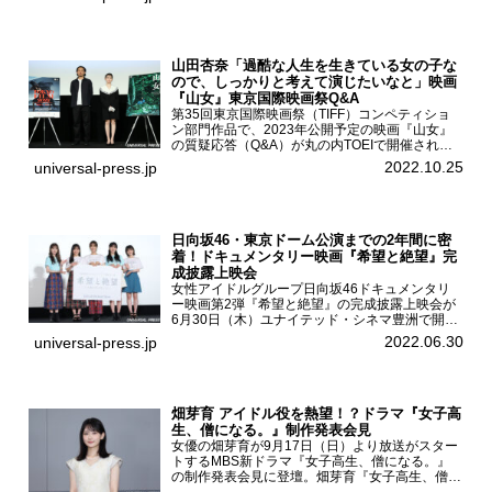
果、藤中璃子、...
山田杏奈「過酷な人生を生きている女の子な
ので、しっかりと考えて演じたいなと」映画
『山女』東京国際映画祭Q&A
第35回東京国際映画祭（TIFF）コンペティショ
ン部門作品で、2023年公開予定の映画『山女』
の質疑応答（Q&A）が丸の内TOEIで開催され、
主演を務めた女優の山田杏奈、監督の福永壮志が
2022.10.25
universal-press.jp
登壇。本作について語った。映画『山女』第35
回東京国際...
日向坂46・東京ドーム公演までの2年間に密
着！ドキュメンタリー映画『希望と絶望』完
成披露上映会
女性アイドルグループ日向坂46ドキュメンタリ
ー映画第2弾『希望と絶望』の完成披露上映会が
6月30日（木）ユナイテッド・シネマ豊洲で開催
され、日向坂46メンバーの加藤史帆、齊藤京
2022.06.30
universal-press.jp
子、佐々木久美、富田鈴花、松田好花の5人が登
壇。舞台挨拶を行った...
畑芽育 アイドル役を熱望！？ドラマ『女子高
生、僧になる。』制作発表会見
女優の畑芽育が9月17日（日）より放送がスター
トするMBS新ドラマ『女子高生、僧になる。』
の制作発表会見に登壇。畑芽育『女子高生、僧に