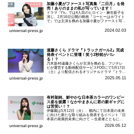
加藤小夏がファースト写真集「二日月」を発
売！ありのままの私が写っています！
ドラマ『I”s』では4人目のヒロイン・麻生藍子を
演じ、2月16日公開の映画『コーヒーはホワイト
で』では主演を務める加藤小夏がファースト写真
集「二日月」（東京ニュース通信社 刊）の発売
記念イベントをHMV＆BOOKS SHIBUYAで開催
2024.02.03
universal-press.jp
した...
遠藤さくら ドラマ『トラックガール2』完成
発表イベントに登壇！笑う2秒前がバレ
る！？
乃木坂46遠藤さくらが主演を務める、フジテレ
ビが運営する動画配信サービスFODにて5月17日
（土）より配信されるオリジナルドラマ『トラッ
クガール2』の完成発表イベントが５月10日
2025.05.11
universal-press.jp
（土）都内で開催された。FODドラマ『トラック
ガール2』完成発...
有村架純、鮮やかな日本茶カラーのワンピー
ス姿を披露！なかやまきんに君の新ギャグに
は苦笑い！？
伊藤園は5月12日（火）、都内にて日本茶の未来
に向けた新たな取り組みを発表するイベント「日
本茶の発展的未来に向けて ～生産者とともに。
日本茶を世界へ～」を開催。イベントには伊藤園
2026.05.12
universal-press.jp
のCMキャラクターを務める有村架純、伊藤園よ
り志田光正、契約茶...