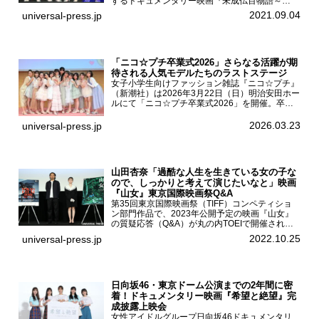
するドキュメンタリー映画『未成仏百物語～
AKB48異界への灯火寺～』の先行プレミア舞台
2021.09.04
universal-press.jp
挨拶が東京・ユナイテッド・シネマ豊洲で開催さ
れ、AKB48メ...
「ニコ☆プチ卒業式2026」さらなる活躍が期
待される人気モデルたちのラストステージ
女子小学生向けファッション雑誌『ニコ☆プチ』
（新潮社）は2026年3月22日（日）明治安田ホー
ルにて「ニコ☆プチ卒業式2026」を開催。卒業
モデルの青島希愛、安藤実桜、井口美怜、かの
ん、末永ひなた、高梨琴乃、土井ありさ、藤田蒼
2026.03.23
universal-press.jp
果、藤中璃子、...
山田杏奈「過酷な人生を生きている女の子な
ので、しっかりと考えて演じたいなと」映画
『山女』東京国際映画祭Q&A
第35回東京国際映画祭（TIFF）コンペティショ
ン部門作品で、2023年公開予定の映画『山女』
の質疑応答（Q&A）が丸の内TOEIで開催され、
主演を務めた女優の山田杏奈、監督の福永壮志が
2022.10.25
universal-press.jp
登壇。本作について語った。映画『山女』第35
回東京国際...
日向坂46・東京ドーム公演までの2年間に密
着！ドキュメンタリー映画『希望と絶望』完
成披露上映会
女性アイドルグループ日向坂46ドキュメンタリ