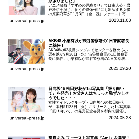
頑張りました」
アニメ映画『すずめの戸締まり』では主人公・岩
戸鈴芽を演じ、多くの映像作品にも出演する女優
の原菜乃華が11月3日（金・祝）ファースト写真
集『はなのいろ』発売記念イベントを
2023.11.03
universal-press.jp
HMV&BOOKS SHIBUYAで開催した。原菜乃華フ
ァースト写真集『...
AKB48 小栗有以が渋谷警察署の1日警察署長
に就任！
AKB48の62枚目シングルでセンターを務める小
栗有以が9月20日（水）渋谷警察署の1日警察署
長に就任。小栗有以が渋谷警察署の1日警察署長
に就任9月21日（木曜）から同月30日（土曜）ま
での10日間実施される令和5年 秋の全国交通安全
2023.09.20
universal-press.jp
運動に...
日向坂46 松田好花が1st写真集『振り向い
て』を発売！お父さんはちょっと恥ずかしそ
うでした・・・
女性アイドルグループ・日向坂46の松田好花
が、本日5月28日（火）にリリースした1st写真集
『振り向いて』の発売記念会見を都内で開催し
た。日向坂46 松田好花1st写真集『振り向いて』
2024.05.28
universal-press.jp
発売記念会見写真集では日向坂46の松田好花を
カナダ・バン...
當真あみ ファースト写真集『Ami』を発売！