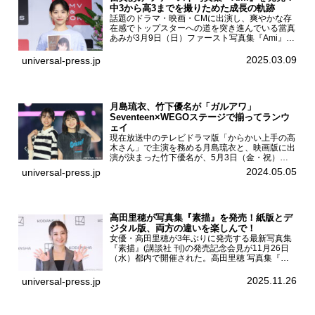
中3から高3までを撮りためた成長の軌跡
話題のドラマ・映画・CMに出演し、爽やかな存
在感でトップスターへの道を突き進んでいる當真
あみが3月9日（日）ファースト写真集『Ami』
（小学館 刊）の発売記念イベントをHMV＆
BOOKS SHIBUYAで開催した。當真あみファース
2025.03.09
universal-press.jp
ト写真集『...
月島琉衣、竹下優名が「ガルアワ」
Seventeen×WEGOステージで揃ってランウ
ェイ
現在放送中のテレビドラマ版「からかい上手の高
木さん」で主演を務める月島琉衣と、映画版に出
演が決まった竹下優名が、5月3日（金・祝）東
京・国立代々木競技場第一体育館で開催されたフ
2024.05.05
universal-press.jp
ァッション&音楽イベント『Rakuten GirlsAward
...
高田里穂が写真集『素描』を発売！紙版とデ
ジタル版、両方の違いを楽しんで！
女優・高田里穂が3年ぶりに発売する最新写真集
『素描』(講談社 刊)の発売記念会見が11月26日
（水）都内で開催された。高田里穂 写真集『素
描』発売記念会見現在、ドラマDiVE『悪いのは
あなたです』(読売テレビ)に出演するなど女優と
2025.11.26
universal-press.jp
して活躍中...