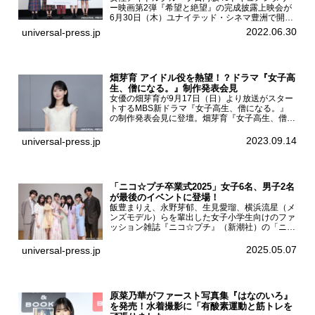
ー映画第2弾『希望と絶望』の完成披露上映会が
6月30日（木）ユナイテッド・シネマ豊洲で開催
され、日向坂46メンバーの加藤史帆、齊藤京
2022.06.30
universal-press.jp
子、佐々木久美、富田鈴花、松田好花の5人が登
壇。舞台挨拶を行った...
畑芽育 アイドル役を熱望！？ドラマ『女子高
生、僧になる。』制作発表会見
女優の畑芽育が9月17日（日）より放送がスター
トするMBS新ドラマ『女子高生、僧になる。』
の制作発表会見に登壇。畑芽育『女子高生、僧に
なる。』制作発表会見畑芽育は本作の出演オファ
ーについて「下白石麦は頭にビックリマークと、
2023.09.14
universal-press.jp
はてなマークが連続...
「ニコ☆プチ卒業式2025」女子6名、男子2名
が最後のイベントに登場！
飯豊まりえ、永野芽郁、生見愛瑠、横浜流星（メ
ンズモデル）らを輩出した女子小学生向けのファ
ッション雑誌『ニコ☆プチ』（新潮社）の「ニコ
☆プチ卒業式2025」が5月6日（火・振休）東京
モード学園コクーンタワーで開催され、卒業モデ
2025.05.07
universal-press.jp
ルの川瀬翠子、外...
原菜乃華がファースト写真集『はなのいろ』
を発売！水着撮影に「有酸素運動と筋トレを