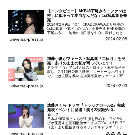
【インタビュー】AKB48下尾みう「ファンは
推しに似るって本当なんだな」1st写真集を発
売！
2024年2月9日（金）にKADOKAWAより待望の
1st写真集『僕だけのもの』を発売するAKB48の
下尾みうに、地元の山口県を中心に撮影したとい
う今回の写真集についてインタビューをお願いし
2024.02.08
universal-press.jp
た。1st写真集『僕だけのもの』を発売する
AKB4...
加藤小夏がファースト写真集「二日月」を発
売！ありのままの私が写っています！
ドラマ『I”s』では4人目のヒロイン・麻生藍子を
演じ、2月16日公開の映画『コーヒーはホワイト
で』では主演を務める加藤小夏がファースト写真
集「二日月」（東京ニュース通信社 刊）の発売
記念イベントをHMV＆BOOKS SHIBUYAで開催
2024.02.03
universal-press.jp
した...
遠藤さくら ドラマ『トラックガール2』完成
発表イベントに登壇！笑う2秒前がバレ
る！？
乃木坂46遠藤さくらが主演を務める、フジテレ
ビが運営する動画配信サービスFODにて5月17日
（土）より配信されるオリジナルドラマ『トラッ
クガール2』の完成発表イベントが５月10日
2025.05.11
universal-press.jp