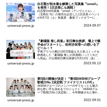
白石聖が初水着を解禁した写真集『unveil』
を発売！1日店長にも挑戦！
白石聖2nd写真集『unveil（アンヴェイル）』
（宝島社 刊）の発売を記念した1日店長イベント
が9月7日（土）秋葉原・書泉ブックタワーにて
開催された。白石聖2nd写真集『unveil』の発売
を記念し1日店長イベントを開催した本写真集は
2024.09.07
universal-press.jp
25...
『劇場版 推し武道』初日舞台挨拶。壇上で握
手会がスタートし、松村沙友理への想いをア
ピール！？
平尾アウリの累計100万部超え大人気コミックを
映画化した『劇場版 推しが武道館いってくれた
ら死ぬ』の公開初日舞台挨拶が5月12日（金）新
宿バルト9で開催され、出演者の松村沙友理、中
2023.05.13
universal-press.jp
村里帆、MOMO(@onefive)、KANO(@onefi...
第5回の開催が決定！『第4回AKB48グループ
歌唱力No.1決定戦 ファイナリストLIVE』
AKB48グループのメンバーの中でもっとも魅力
的な歌い手を決めるプロジェクト「AKB48グル
ープ歌唱力No.1決定戦」。今年開催された第4回
決勝大会でベスト8に勝ち進んだメンバーらによ
る一夜限りのライブイベント「ファイナリスト
2022.09.01
universal-press.jp
LIVE」が8...