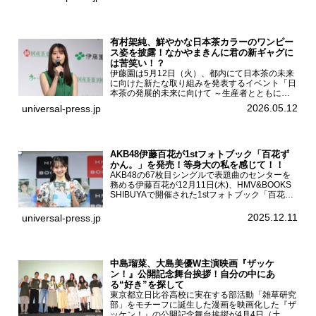
（土）都内で開催された。FODドラマ『トラック
ガール2』完成発...
有村架純、鮮やかな日本茶カラーのワンピー
ス姿を披露！なかやまきんに君の新ギャグに
は苦笑い！？
伊藤園は5月12日（火）、都内にて日本茶の未来
に向けた新たな取り組みを発表するイベント「日
本茶の発展的未来に向けて ～生産者とともに。
日本茶を世界へ～」を開催。イベントには伊藤園
2026.05.12
universal-press.jp
のCMキャラクターを務める有村架純、伊藤園よ
り志田光正、契約茶...
AKB48伊藤百花が1stフォトブック「百花ず
かん。」を発売！等身大の私を感じて！！
AKB48の67枚目シングルで表題曲のセンターを
務める伊藤百花が12月11日(木)、HMV&BOOKS
SHIBUYAで開催された1stフォトブック「百花ず
かん。」（光文社 刊）発売記念記者会見に登壇
した。AKB48伊藤百花1stフォトブッ...
2025.12.11
universal-press.jp
中島瑠菜、大島美優W主演映画『ザッケ
ン！』公開記念舞台挨拶！自分の中にあ
る“好き”を探して
東京都立日比谷高校に実在する部活動「雑草研究
部」をモチーフに誕生した漫画を映画化した『ザ
ッケン！』の公開記念舞台挨拶が4月4日（土）