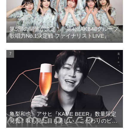
第5回の開催が決定！『第4回AKB48グループ
歌唱力No.1決定戦 ファイナリストLIVE』
亀梨和也、アサヒ『KAME BEER』数量限定
発売！味も見た目も美しい、こだわりのビー
ルがついに完成