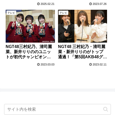
トLIVE
スペシャルステージが開
2025.02.21
2023.07.26
催！
テレビ
テレビ
NGT48三村妃乃、清司麗
NGT48 三村妃乃・清司麗
菜、新井りりののユニッ
菜・新井りりのがトップ
トが初代チャンピオン
通過！「第5回AKB48グル
に！「第5回AKB48グルー
ープ歌唱力No.1決定戦」
2023.03.03
2023.02.11
プ歌唱力No.1決定戦」ユ
ユニット戦
ニット戦