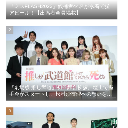
「ミスFLASH2023」候補者44名が水着で猛
アピール！【出席者全員掲載】
『劇場版 推し武道』初日舞台挨拶。壇上で握
手会がスタートし、松村沙友理への想いをア
ピール！？