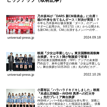
ピックアップ（取材記事）
乃木坂46が「DARS 新CM発表会」に出席！
箱の中身を当てるんダース！対決が実現！？
今年も乃木坂46が森永製菓「ダース」のアンバ
サダーに起用され、9月17日（火）から公開され
る新CMに出演。CMに出演するメンバーの中か
ら岩本蓮加、梅澤美波、遠藤さくら、賀喜遥香、
一ノ瀬美空、菅原咲月が都内にて開催された
2024.09.18
universal-press.jp
「DARS 新CM発表...
映画『少女は卒業しない』東京国際映画祭舞
台挨拶。キャスト陣が制服姿で登場！
第35回東京国際映画祭（TIFF）アジアの未来部
門作品で、来年公開予定の映画『少女は卒業しな
い』舞台挨拶が10月26日（水）丸の内ピカデリ
ーで開催され、出演者の河合優実、小野莉奈、小
宮山莉渚、中井友望、監督の中川駿が登壇。映画
2022.10.26
universal-press.jp
『少女は卒業し...
小栗有以「ハラハラドキドキしました」映画
『未成仏百物語～AKB48 異界への灯火寺
～』先行プレミア舞台挨拶
AKB48メンバー8名が怪談話を持ち寄り、深夜に
山間のお寺で座談会とした怪談話を披露し、供養