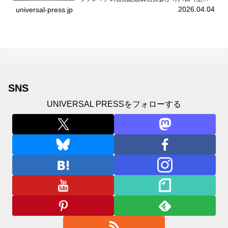
ユナイテッドシネマお台場で開催され、出演者の
2026.04.04
universal-press.jp
中島瑠菜、大島美優、八神遼介（ICEx）、阿佐
辰美、豊島心桜、仲...
SNS
UNIVERSAL PRESSをフォローする