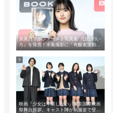
原菜乃華がファースト写真集『はなのい
ろ』を発売！水着撮影に「有酸素運動と
筋トレを頑張りました」
映画『少女は卒業しない』東京国際映画
祭舞台挨拶。キャスト陣が制服姿で登