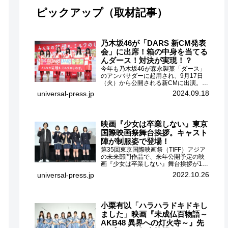
ピックアップ（取材記事）
乃木坂46が「DARS 新CM発表
会」に出席！箱の中身を当てる
んダース！対決が実現！？
今年も乃木坂46が森永製菓「ダース」
のアンバサダーに起用され、9月17日
（火）から公開される新CMに出演。
CMに出演するメンバーの中から岩本蓮
2024.09.18
universal-press.jp
加、梅澤美波、遠藤さくら、賀喜遥
香、一ノ瀬美空、菅原咲月が都内にて
開催された「DARS 新CM発表...
映画『少女は卒業しない』東京
国際映画祭舞台挨拶。キャスト
陣が制服姿で登場！
第35回東京国際映画祭（TIFF）アジア
の未来部門作品で、来年公開予定の映
画『少女は卒業しない』舞台挨拶が10
月26日（水）丸の内ピカデリーで開催
2022.10.26
universal-press.jp
され、出演者の河合優実、小野莉奈、
小宮山莉渚、中井友望、監督の中川駿
が登壇。映画『少女は卒業し...
小栗有以「ハラハラドキドキし
ました」映画『未成仏百物語～
AKB48 異界への灯火寺～』先