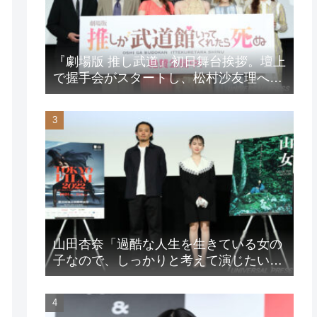
『劇場版 推し武道』初日舞台挨拶。壇上
で握手会がスタートし、松村沙友理への
想いをアピール！？
山田杏奈「過酷な人生を生きている女の
子なので、しっかりと考えて演じたいな
と」映画『山女』東京国際映画祭Q&A