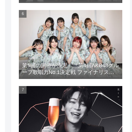
場！
第5回の開催が決定！『第4回AKB48グル
ープ歌唱力No.1決定戦 ファイナリスト
LIVE』