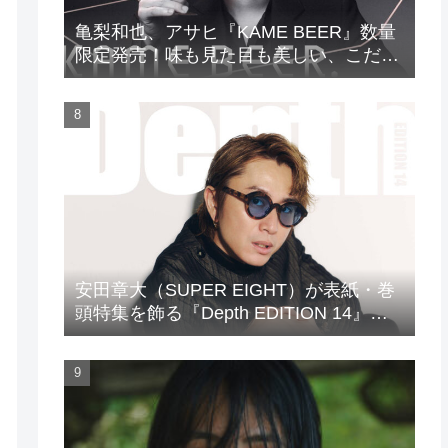
亀梨和也、アサヒ『KAME BEER』数量
限定発売！味も見た目も美しい、こだわ
りのビールがついに完成
安田章大（SUPER EIGHT）が表紙・巻
頭特集を飾る『Depth EDITION 14』が
発売！