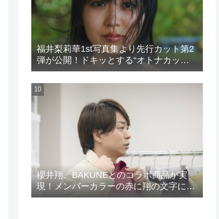
福井梨莉華1st写真集より先行カット第2
弾が公開！ドキッとする“オトナカッ
ト”が解禁！
櫻井翔、BAKUNEとのコラボ商品が実
現！メンバーカラーの赤に翔の文字に着
想を得たデザイン