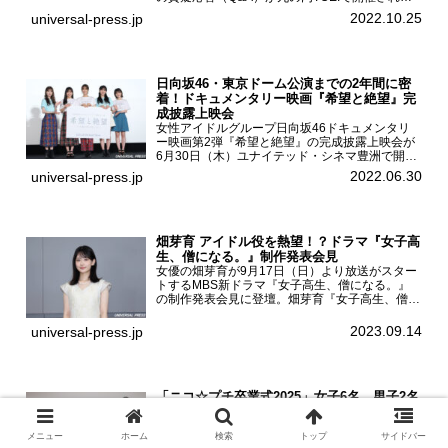
主演を務めた女優の山田杏奈、監督の福永壮志が
2022.10.25
universal-press.jp
登壇。本作について語った。映画『山女』第35
回東京国際...
日向坂46・東京ドーム公演までの2年間に密
着！ドキュメンタリー映画『希望と絶望』完
成披露上映会
女性アイドルグループ日向坂46ドキュメンタリ
ー映画第2弾『希望と絶望』の完成披露上映会が
6月30日（木）ユナイテッド・シネマ豊洲で開催
され、日向坂46メンバーの加藤史帆、齊藤京
2022.06.30
universal-press.jp
子、佐々木久美、富田鈴花、松田好花の5人が登
壇。舞台挨拶を行った...
畑芽育 アイドル役を熱望！？ドラマ『女子高
生、僧になる。』制作発表会見
女優の畑芽育が9月17日（日）より放送がスター
トするMBS新ドラマ『女子高生、僧になる。』
の制作発表会見に登壇。畑芽育『女子高生、僧に
なる。』制作発表会見畑芽育は本作の出演オファ
ーについて「下白石麦は頭にビックリマークと、
2023.09.14
universal-press.jp
はてなマークが連続...
「ニコ☆プチ卒業式2025」女子6名、男子2名
が最後のイベントに登場！
飯豊まりえ、永野芽郁、生見愛瑠、横浜流星（メ
メニュー
ホーム
検索
トップ
サイドバー
ンズモデル）らを輩出した女子小学生向けのファ