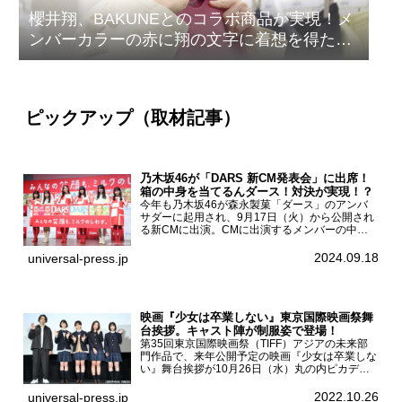
櫻井翔、BAKUNEとのコラボ商品が実現！メ
ンバーカラーの赤に翔の文字に着想を得たデ
ザイン
ピックアップ（取材記事）
乃木坂46が「DARS 新CM発表会」に出席！
箱の中身を当てるんダース！対決が実現！？
今年も乃木坂46が森永製菓「ダース」のアンバ
サダーに起用され、9月17日（火）から公開され
る新CMに出演。CMに出演するメンバーの中か
ら岩本蓮加、梅澤美波、遠藤さくら、賀喜遥香、
一ノ瀬美空、菅原咲月が都内にて開催された
2024.09.18
universal-press.jp
「DARS 新CM発表...
映画『少女は卒業しない』東京国際映画祭舞
台挨拶。キャスト陣が制服姿で登場！
第35回東京国際映画祭（TIFF）アジアの未来部
門作品で、来年公開予定の映画『少女は卒業しな
い』舞台挨拶が10月26日（水）丸の内ピカデリ
ーで開催され、出演者の河合優実、小野莉奈、小
宮山莉渚、中井友望、監督の中川駿が登壇。映画
2022.10.26
universal-press.jp