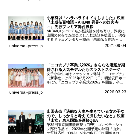
『少女は卒業し...
小栗有以「ハラハラドキドキしました」映画
『未成仏百物語～AKB48 異界への灯火寺
～』先行プレミア舞台挨拶
AKB48メンバー8名が怪談話を持ち寄り、深夜に
山間のお寺で座談会とした怪談話を披露し、供養
するドキュメンタリー映画『未成仏百物語～
AKB48異界への灯火寺～』の先行プレミア舞台
2021.09.04
universal-press.jp
挨拶が東京・ユナイテッド・シネマ豊洲で開催さ
れ、AKB48メ...
「ニコ☆プチ卒業式2026」さらなる活躍が期
待される人気モデルたちのラストステージ
女子小学生向けファッション雑誌『ニコ☆プチ』
（新潮社）は2026年3月22日（日）明治安田ホー
ルにて「ニコ☆プチ卒業式2026」を開催。卒業
モデルの青島希愛、安藤実桜、井口美怜、かの
ん、末永ひなた、高梨琴乃、土井ありさ、藤田蒼
2026.03.23
universal-press.jp
果、藤中璃子、...
山田杏奈「過酷な人生を生きている女の子な
ので、しっかりと考えて演じたいなと」映画
『山女』東京国際映画祭Q&A
第35回東京国際映画祭（TIFF）コンペティショ
ン部門作品で、2023年公開予定の映画『山女』
の質疑応答（Q&A）が丸の内TOEIで開催され、