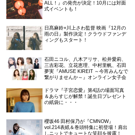
ALL！』の発売が決定！10月には対面
式イベントも！
日髙麻鈴×川上さわ監督 映画『12月の
雨の日』製作決定！クラウドファンデ
ィングもスタート！
石田ニコル、八木アリサ、松井愛莉、
三吉彩花、立花恵理、中村里帆、石田
夢実『AMUSE KIREIT ～今宵みんなで
繋がりませんか～』オンライン女子会
ドラマ『子宮恋愛』第4話の場面写真
＆あらすじが解禁！誕生日プレゼント
の紙袋に・・・
櫻坂46 田村保乃が『CMNOW』
vol.214表紙＆巻頭特集に初登場！肩出
しニットでキュートな笑顔を披露！