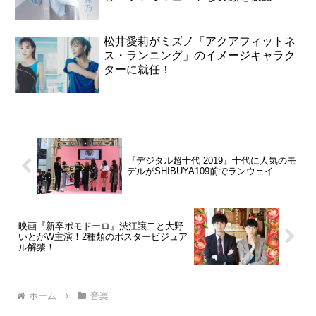
松井愛莉がミズノ「アクアフィットネ
ス・ランニング」のイメージキャラク
ターに就任！
『デジタル超十代 2019』十代に人気のモ
デルがSHIBUYA109前でランウェイ
映画『新卒ポモドーロ』渋江譲二と大野
いとがW主演！2種類のポスタービジュア
ル解禁！
ホーム
音楽