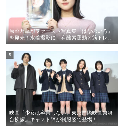
原菜乃華がファースト写真集『はなのいろ』
を発売！水着撮影に「有酸素運動と筋トレを
頑張りました」
映画『少女は卒業しない』東京国際映画祭舞
台挨拶。キャスト陣が制服姿で登場！