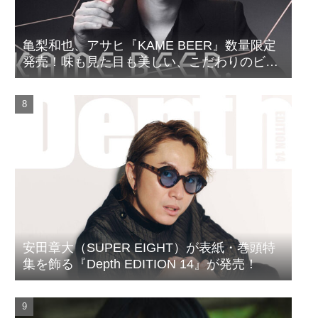
亀梨和也、アサヒ『KAME BEER』数量限定
発売！味も見た目も美しい、こだわりのビー
ルがついに完成
安田章大（SUPER EIGHT）が表紙・巻頭特
集を飾る『Depth EDITION 14』が発売！