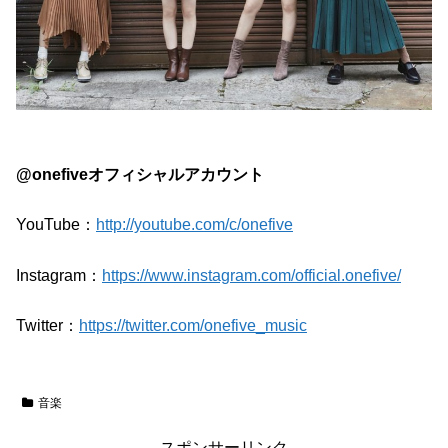
@onefiveオフィシャルアカウント
YouTube：
http://youtube.com/c/onefive
Instagram：
https://www.instagram.com/official.onefive/
Twitter：
https://twitter.com/onefive_music
音楽
スポンサーリンク