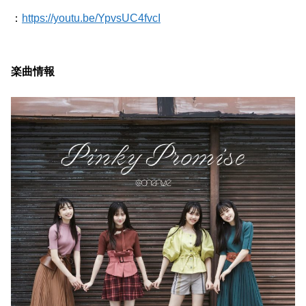
：
https://youtu.be/YpvsUC4fvcI
楽曲情報