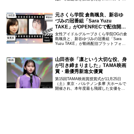
ーのMOMO、KANO、SOYO、GUMIが5
月25日（木）新宿バルト9で開催された舞
台挨拶に登壇！『劇場版 推しが武道...
元さくら学院 倉島颯良、新谷ゆ
WEB
づみの冠番組「Sara Yuzu
TAKE」がOPENRECで配信開
始！
女性アイドルグループさくら学院OGの倉
島颯良と、新谷ゆづみの冠番組「Sara
Yuzu TAKE」が動画配信プラットフォー
ム「OPENREC.tv」にて2021年1月13日
（水）19:00に初回配信を開始する。番組
では女優として活動した二人...
山田杏奈「凛という大切な役、身
映画
が引き締まりました」TAMA映画
賞・最優秀新進女優賞
第15回TAMA映画賞授賞式が11月25日
（土）東京・パルテノン多摩 大ホールで
開催され、本年度最も飛躍した女優を表
彰する最優秀新進女優賞に今年公開の映
画『山女』に出演し、来年1月には『ゴー
ルデンカムイ』の公開を控える山田杏奈
が選ばれた。山...