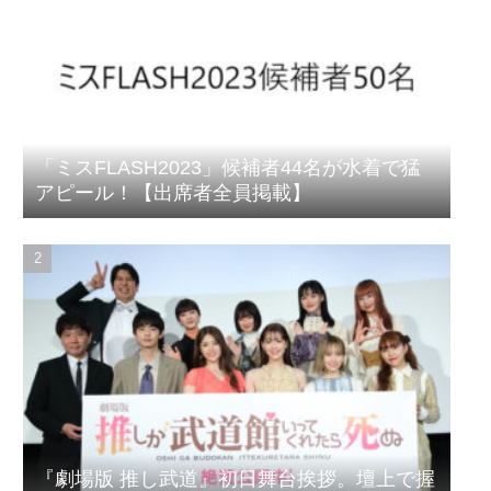
「ミスFLASH2023」候補者44名が水着で猛
アピール！【出席者全員掲載】
『劇場版 推し武道』初日舞台挨拶。壇上で握