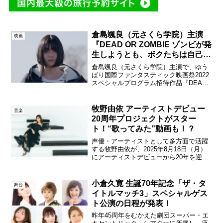
倉島颯良（元さくら学院）主演
映画
『DEAD OR ZOMBIE ゾンビが発
生しようとも、ボクたちは自己評
価を変えない』新宿K’s cinema
倉島颯良（元さくら学院）主演で、ゆう
にて公開決定！
ばり国際ファンタスティック映画祭2022
スペシャルプログラム招待作品『DEAD
OR ZOMBIE ゾンビが発生しようとも、
ボクたちは自己評価を変えない』が9月24
日(土）より、新宿K’s cinemaに...
牧野由依 アーティストデビュー
音楽
20周年プロジェクトがスター
ト！“歌ってみた”動画も！？
声優・アーティストとして多方面で活躍
する牧野由依が、2025年8月18日（月）
にアーティストデビューから20年を迎え
ることを記念し、2025年を”牧野由依
20th Anniversary Year“として様々な施策
を企画中であることを発表...
小倉久寛 生誕70年記念「ザ・タ
舞台
イトルマッチ3」スペシャルゲス
ト公演の日程が発表！
昨年45周年をむかえた劇団スーパー・エ