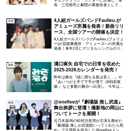
キセントリック・シアターに所属し、座
長・三宅裕司と劇団の看板役者として、
三宅の片腕を担ってきた小倉久寛。その
小倉の生誕70年を記念したコントライブ
『小倉久寛 生誕70年記念 コントライブ
4人組ガールズバンドFaulieu.が
音楽
ザ・タイトルマ...
アミューズ所属を発表！新曲リリ
ース、全国ツアーの開催も決定！
4人組ガールズバンドのFaulieu.(フォリュ
ー)が芸能事務所・アミューズへの所属を
発表！来年2月にデジタルシングルのリリ
ース、3月から全国5カ所を巡る対バンツ
アーの開催も決定した。Faulieu. 新アー
ティスト写真Faulieu.は2...
溝口琢矢 自宅での日常を収めた
書籍
2025-2026カレンダーを発売！
昨年は舞台『緑に満ちる夜は長く…』や
『あいつが上手で下手が僕で -決戦前夜
篇-』など多数の舞台へ出演し、今年はシ
リーズ第5弾となる主演舞台『ワールドト
リガー the Stage』B級ランク戦最終決戦
編への出演を控える俳優の溝口琢矢が
@onefiveが『劇場版 推し武道』
映画
「溝口琢...
舞台挨拶に登壇！撮影地の岡山に
ついてトークを展開！
元乃木坂46の松村沙友理が主演を務めた
『劇場版 推しが武道館いってくれたら死
ぬ』で主題歌を担当した@onefiveメンバ