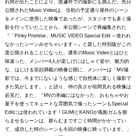
れ間が出たことにより、急遽外での撮影にも挑んだ。先日
公開されたMusic Videoは、当初の予定通り屋外のシーン
をメインに使用した映像であったが、スタジオでも多く撮
影を行っていたことから、未公開シーンで再編集された
『「Pinky Promise」MUSIC VIDEO Special Edit ～使われ
なかったシーンみせちゃいます～』と題した特別版がこの
度公開されることになった。通常のMusic Videoとはひと
味違った、メンバー4人が楽しげにはしゃぐ姿や、魅力的
な、はじける笑顔満載の映像公開に、メンバーは「MV撮
影では、今までにないような感じで自然体に楽しく撮影で
きた気がします。」と語り、仲の良さが垣間見れる映像は
必見だ。また、「MVの本編にはなかった、おもちゃやお
菓子を使ってキュートな雰囲気で撮ったシーンもSpecial
Editには使われています！GUMIとKANOが風船ガムを膨
らませるシーンは、膨らむまですごく時間がかかってい
て、成功した時のシーンも今回の映像に映っています。」