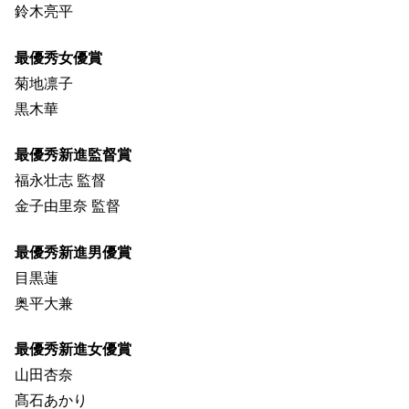
鈴木亮平
最優秀女優賞
菊地凛子
黒木華
最優秀新進監督賞
福永壮志 監督
金子由里奈 監督
最優秀新進男優賞
目黒蓮
奥平大兼
最優秀新進女優賞
山田杏奈
髙石あかり