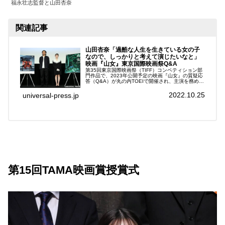
福永壮志監督と山田杏奈
関連記事
山田杏奈「過酷な人生を生きている女の子
なので、しっかりと考えて演じたいなと」
映画『山女』東京国際映画祭Q&A
第35回東京国際映画祭（TIFF）コンペティション部
門作品で、2023年公開予定の映画『山女』の質疑応
答（Q&A）が丸の内TOEIで開催され、主演を務めた
女優の山田杏奈、監督の福永壮志が登壇。本作につ
いて語った。映画『山女』第35回東京国際...
2022.10.25
universal-press.jp
第15回TAMA映画賞授賞式