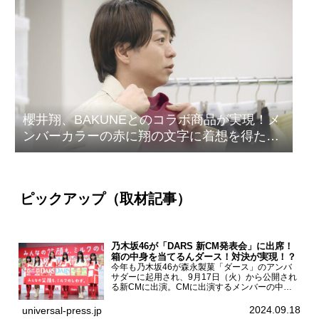
櫻井翔、BAKUNEとのコラボ商品が実現！メ
ンバーカラーの赤に翔の文字に着想を得たデ
ザイン
ピックアップ（取材記事）
乃木坂46が「DARS 新CM発表会」に出席！
箱の中身を当てるんダース！対決が実現！？
今年も乃木坂46が森永製菓「ダース」のアンバ
サダーに起用され、9月17日（火）から公開され
る新CMに出演。CMに出演するメンバーの中か
ら岩本蓮加、梅澤美波、遠藤さくら、賀喜遥香、
一ノ瀬美空、菅原咲月が都内にて開催された
2024.09.18
universal-press.jp
「DARS 新CM発表...