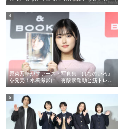
『山女』東京国際映画祭Q&A
原菜乃華がファースト写真集『はなのいろ』
を発売！水着撮影に「有酸素運動と筋トレを
頑張りました」