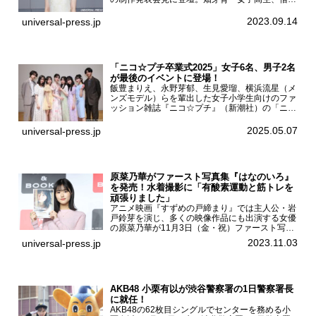
なる。』制作発表会見畑芽育は本作の出演オファ
ーについて「下白石麦は頭にビックリマークと、
2023.09.14
universal-press.jp
はてなマークが連続...
「ニコ☆プチ卒業式2025」女子6名、男子2名
が最後のイベントに登場！
飯豊まりえ、永野芽郁、生見愛瑠、横浜流星（メ
ンズモデル）らを輩出した女子小学生向けのファ
ッション雑誌『ニコ☆プチ』（新潮社）の「ニコ
☆プチ卒業式2025」が5月6日（火・振休）東京
モード学園コクーンタワーで開催され、卒業モデ
2025.05.07
universal-press.jp
ルの川瀬翠子、外...
原菜乃華がファースト写真集『はなのいろ』
を発売！水着撮影に「有酸素運動と筋トレを
頑張りました」
アニメ映画『すずめの戸締まり』では主人公・岩
戸鈴芽を演じ、多くの映像作品にも出演する女優
の原菜乃華が11月3日（金・祝）ファースト写真
集『はなのいろ』発売記念イベントを
2023.11.03
universal-press.jp
HMV&BOOKS SHIBUYAで開催した。原菜乃華フ
ァースト写真集『...
AKB48 小栗有以が渋谷警察署の1日警察署長
に就任！
AKB48の62枚目シングルでセンターを務める小