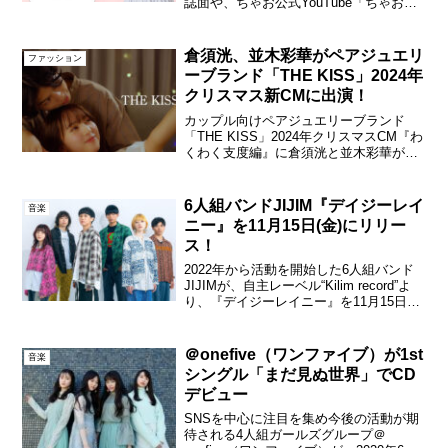
誌面や、ちゃお公式YouTube「ちゃおチ
ャンネル」などで活動する"ちゃおガー
ル"を選抜するオーディションを2026年も
実施。これまでに山田杏奈、大島美優な
倉須洸、並木彩華がペアジュエリ
ファッション
どの女...
ーブランド「THE KISS」2024年
クリスマス新CMに出演！
カップル向けペアジュエリーブランド
「THE KISS」2024年クリスマスCM『わ
くわく支度編』に倉須洸と並木彩華が出
演。彼氏役の倉須は、アミューズが6年ぶ
りに主催した初のボーイズオーディショ
ン「NO MORE FILTER」で8000人の...
6人組バンドJIJIM『デイジーレイ
音楽
ニー』を11月15日(金)にリリー
ス！
2022年から活動を開始した6人組バンド
JIJIMが、自主レーベル“Kilim record”よ
り、『デイジーレイニー』を11月15日
(金)にデジタルリリースする。JIJIM『デ
イジーレイニー』を11月15日(金)にリリ
ースこの楽曲は、9月...
＠onefive（ワンファイブ）が1st
音楽
シングル「まだ見ぬ世界」でCD
デビュー
SNSを中心に注目を集め今後の活動が期
待される4人組ガールズグループ＠