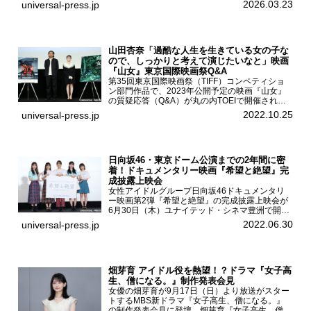
ん、末永ひなた、高梨琴乃、土井ありさ、藤田蒼
2026.03.23
universal-press.jp
果、藤中璃子、...
山田杏奈「過酷な人生を生きている女の子な
ので、しっかりと考えて演じたいなと」映画
『山女』東京国際映画祭Q&A
第35回東京国際映画祭（TIFF）コンペティショ
ン部門作品で、2023年公開予定の映画『山女』
の質疑応答（Q&A）が丸の内TOEIで開催され、
主演を務めた女優の山田杏奈、監督の福永壮志が
2022.10.25
universal-press.jp
登壇。本作について語った。映画『山女』第35
回東京国際...
日向坂46・東京ドーム公演までの2年間に密
着！ドキュメンタリー映画『希望と絶望』完
成披露上映会
女性アイドルグループ日向坂46ドキュメンタリ
ー映画第2弾『希望と絶望』の完成披露上映会が
6月30日（木）ユナイテッド・シネマ豊洲で開催
され、日向坂46メンバーの加藤史帆、齊藤京
2022.06.30
universal-press.jp
子、佐々木久美、富田鈴花、松田好花の5人が登
壇。舞台挨拶を行った...
畑芽育 アイドル役を熱望！？ドラマ『女子高
生、僧になる。』制作発表会見
女優の畑芽育が9月17日（日）より放送がスター
トするMBS新ドラマ『女子高生、僧になる。』
の制作発表会見に登壇。畑芽育『女子高生、僧に