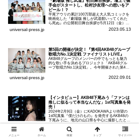
『劇場版 推し武道』初日舞台挨拶。壇上で握
手会がスタートし、松村沙友理への想いをア
ピール！？
平尾アウリの累計100万部超え大人気コミックを
映画化した『劇場版 推しが武道館いってくれた
ら死ぬ』の公開初日舞台挨拶が5月12日（金）新
宿バルト9で開催され、出演者の松村沙友理、中
2023.05.13
universal-press.jp
村里帆、MOMO(@onefive)、KANO(@onefi...
第5回の開催が決定！『第4回AKB48グループ
歌唱力No.1決定戦 ファイナリストLIVE』
AKB48グループのメンバーの中でもっとも魅力
的な歌い手を決めるプロジェクト「AKB48グル
ープ歌唱力No.1決定戦」。今年開催された第4回
決勝大会でベスト8に勝ち進んだメンバーらによ
る一夜限りのライブイベント「ファイナリスト
2022.09.01
universal-press.jp
LIVE」が8...
【インタビュー】AKB48下尾みう「ファンは
推しに似るって本当なんだな」1st写真集を発
売！
2024年2月9日（金）にKADOKAWAより待望の
1st写真集『僕だけのもの』を発売するAKB48の
下尾みうに、地元の山口県を中心に撮影したとい
う今回の写真集についてインタビューをお願いし
2024.02.08
universal-press.jp
た。1st写真集『僕だけのもの』を発売する
AKB4...
メニュー
ホーム
検索
トップ
サイドバー