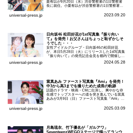
栗有以が9月20日（水）渋谷警察署の1日警察署
長に就任。小栗有以が渋谷警察署の1日警察署長
に就任9月21日（木曜）から同月30日（土曜）ま
での10日間実施される令和5年 秋の全国交通安全
2023.09.20
universal-press.jp
運動に...
日向坂46 松田好花が1st写真集『振り向い
て』を発売！お父さんはちょっと恥ずかしそ
うでした・・・
女性アイドルグループ・日向坂46の松田好花
が、本日5月28日（火）にリリースした1st写真集
『振り向いて』の発売記念会見を都内で開催し
た。日向坂46 松田好花1st写真集『振り向いて』
2024.05.28
universal-press.jp
発売記念会見写真集では日向坂46の松田好花を
カナダ・バン...
當真あみ ファースト写真集『Ami』を発売！
中3から高3までを撮りためた成長の軌跡
話題のドラマ・映画・CMに出演し、爽やかな存
在感でトップスターへの道を突き進んでいる當真
あみが3月9日（日）ファースト写真集『Ami』
（小学館 刊）の発売記念イベントをHMV＆
BOOKS SHIBUYAで開催した。當真あみファース
2025.03.09
universal-press.jp
ト写真集『...
月島琉衣、竹下優名が「ガルアワ」
Seventeen×WEGOステージで揃ってランウ