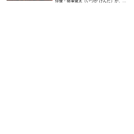
俳優・猪塚健太（いづか けんた）が、待
望の1st写真集『Thank you ALL！』を、
自身の39歳の誕生日である10月8日
（水）に発売することがわかった。猪塚
健太1...