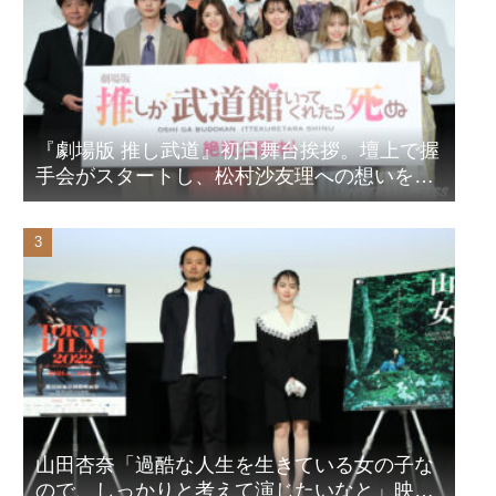
『劇場版 推し武道』初日舞台挨拶。壇上で握
手会がスタートし、松村沙友理への想いをア
ピール！？
山田杏奈「過酷な人生を生きている女の子な
ので、しっかりと考えて演じたいなと」映画