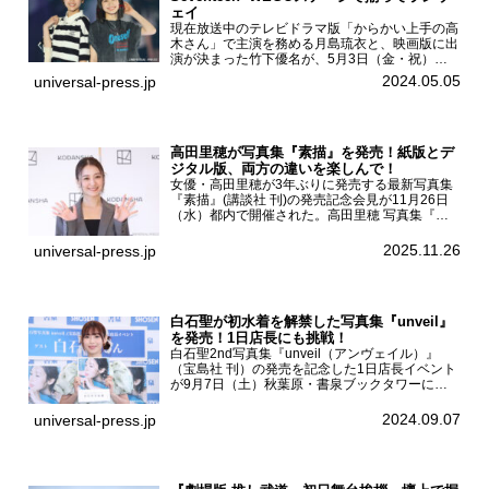
ェイ
現在放送中のテレビドラマ版「からかい上手の高
木さん」で主演を務める月島琉衣と、映画版に出
演が決まった竹下優名が、5月3日（金・祝）東
京・国立代々木競技場第一体育館で開催されたフ
2024.05.05
universal-press.jp
ァッション&音楽イベント『Rakuten GirlsAward
...
高田里穂が写真集『素描』を発売！紙版とデ
ジタル版、両方の違いを楽しんで！
女優・高田里穂が3年ぶりに発売する最新写真集
『素描』(講談社 刊)の発売記念会見が11月26日
（水）都内で開催された。高田里穂 写真集『素
描』発売記念会見現在、ドラマDiVE『悪いのは
あなたです』(読売テレビ)に出演するなど女優と
2025.11.26
universal-press.jp
して活躍中...
白石聖が初水着を解禁した写真集『unveil』
を発売！1日店長にも挑戦！
白石聖2nd写真集『unveil（アンヴェイル）』
（宝島社 刊）の発売を記念した1日店長イベント
が9月7日（土）秋葉原・書泉ブックタワーにて
開催された。白石聖2nd写真集『unveil』の発売
を記念し1日店長イベントを開催した本写真集は
2024.09.07
universal-press.jp
25...