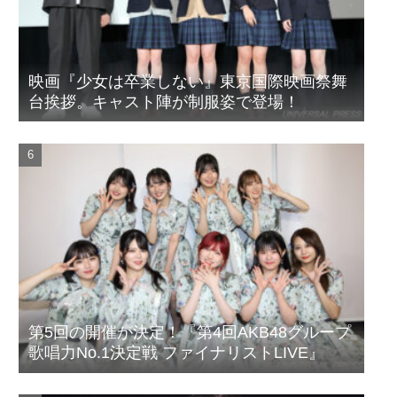
映画『少女は卒業しない』東京国際映画祭舞
台挨拶。キャスト陣が制服姿で登場！
第5回の開催が決定！『第4回AKB48グループ
歌唱力No.1決定戦 ファイナリストLIVE』