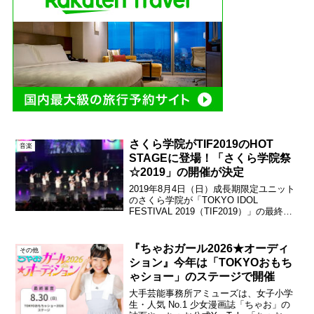
さくら学院がTIF2019のHOT
音楽
STAGEに登場！「さくら学院祭
☆2019」の開催が決定
2019年8月4日（日）成長期限定ユニット
のさくら学院が「TOKYO IDOL
FESTIVAL 2019（TIF2019）」の最終日
HOT STAGE(Zepp DiverCity)に登場し
た。メンバーより2019年10月19（土）、
20...
『ちゃおガール2026★オーディ
その他
ション』今年は「TOKYOおもち
ゃショー」のステージで開催
大手芸能事務所アミューズは、女子小学
生・人気 No.1 少女漫画誌「ちゃお」の