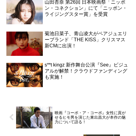
山田杏奈 第26回 日本映画祭「ニッポ
ン・コネクション」にて「ニッポン・
ライジングスター賞」を受賞
菊池日菜子、青山凌大がペアジュエリ
ーブランド「THE KISS」クリスマス
新CMに出演！
s**t kingz 新作舞台公演『See』ビジュ
アルが解禁！クラウドファンディング
も実施！
映画『コーポ・ア・コーポ』女性に貢が
せるヒモ男を演じた東出昌大が本作の魅
力について語る！