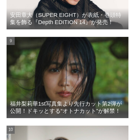
安田章大（SUPER EIGHT）が表紙・巻頭特
集を飾る『Depth EDITION 14』が発売！
福井梨莉華1st写真集より先行カット第2弾が
公開！ドキッとする“オトナカット”が解禁！