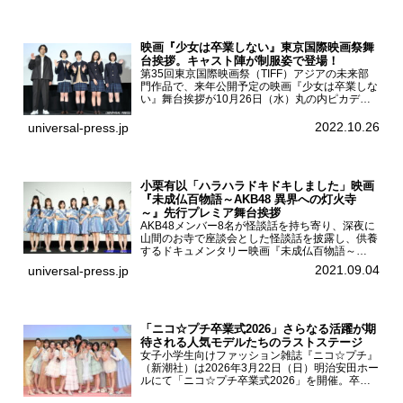
映画『少女は卒業しない』東京国際映画祭舞
台挨拶。キャスト陣が制服姿で登場！
第35回東京国際映画祭（TIFF）アジアの未来部
門作品で、来年公開予定の映画『少女は卒業しな
い』舞台挨拶が10月26日（水）丸の内ピカデリ
ーで開催され、出演者の河合優実、小野莉奈、小
宮山莉渚、中井友望、監督の中川駿が登壇。映画
2022.10.26
universal-press.jp
『少女は卒業し...
小栗有以「ハラハラドキドキしました」映画
『未成仏百物語～AKB48 異界への灯火寺
～』先行プレミア舞台挨拶
AKB48メンバー8名が怪談話を持ち寄り、深夜に
山間のお寺で座談会とした怪談話を披露し、供養
するドキュメンタリー映画『未成仏百物語～
AKB48異界への灯火寺～』の先行プレミア舞台
2021.09.04
universal-press.jp
挨拶が東京・ユナイテッド・シネマ豊洲で開催さ
れ、AKB48メ...
「ニコ☆プチ卒業式2026」さらなる活躍が期
待される人気モデルたちのラストステージ
女子小学生向けファッション雑誌『ニコ☆プチ』
（新潮社）は2026年3月22日（日）明治安田ホー
ルにて「ニコ☆プチ卒業式2026」を開催。卒業
モデルの青島希愛、安藤実桜、井口美怜、かの