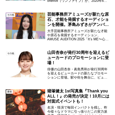
onefive（ワンファイブ）が、2020年6月
24日にシングル「まだ見ぬ世界」でCDデ
ビューすることが明らかになった。グル
ープは令和元年にメンバー全員が15歳の
芸能事務所アミューズが新たな原
その他
時に結成...
石、才能を発掘するオーディショ
ンを開催。茅島みずきがアンバサ
ダーに就任！
大手芸能事務所アミューズが新たな才能
や原石を発掘するオーディション、
AMUSE AUDITION 2025「It’s ME〜心踊
る人生〜」を開催することが決定。都内
で開催発表・取材会が開催されアンバサ
ダーのs**t kingz(シットキング...
山田杏奈が発行30周年を迎えるビ
その他
ューカードのプロモーションに登
場！
俳優の山田杏奈・眞島秀和が発行30周年
を迎えるビューカードの新たなプロモー
ションに登場。駅や街を舞台に、ビュー
カードの利用が便利で、二人は「そこ
は、ビューカードでしょ。」というメッ
セージを発信。第一弾として、9月から動
猪塚健太 1st写真集『Thank you
書籍
画広告「Suicaオー...
ALL！』の発売が決定！10月には
対面式イベントも！
名演・怪演で毎回インパクトを残し、昨
今様々なドラマに引っ張りだこの実力派