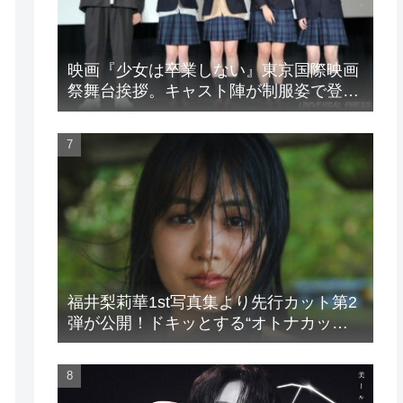
映画『少女は卒業しない』東京国際映画
祭舞台挨拶。キャスト陣が制服姿で登
場！
福井梨莉華1st写真集より先行カット第2
弾が公開！ドキッとする“オトナカッ
ト”が解禁！