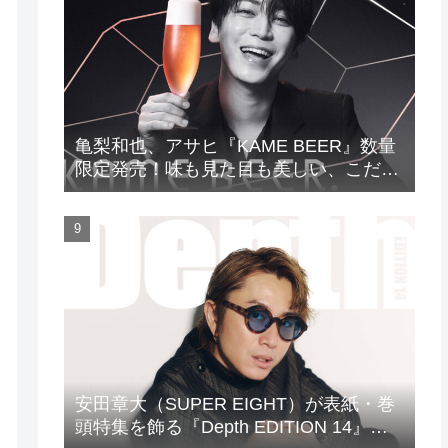
亀梨和也、アサヒ『KAME BEER』数量
限定発売！味も見た目も美しい、こだわ
りのビールがついに完成
安田章大（SUPER EIGHT）が表紙・巻
頭特集を飾る『Depth EDITION 14』が