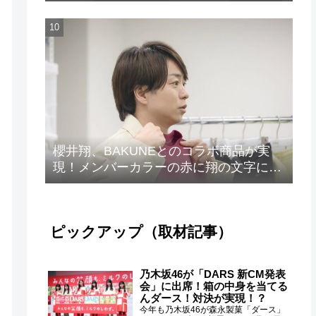
発売！
櫻井翔、BAKUNEとのコラボ商品が実
現！メンバーカラーの赤に翔の文字に着
想を得たデザイン
ピックアップ（取材記事）
乃木坂46が「DARS 新CM発表
会」に出席！箱の中身を当てる
んダース！対決が実現！？
今年も乃木坂46が森永製菓「ダース」