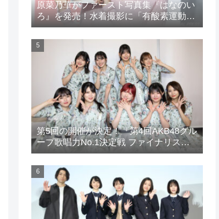
原菜乃華がファースト写真集『はなのい
ろ』を発売！水着撮影に「有酸素運動と
筋トレを頑張りました」
第5回の開催が決定！『第4回AKB48グル
ープ歌唱力No.1決定戦 ファイナリスト
LIVE』