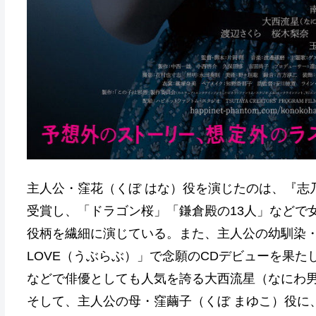
主人公・窪花（くぼ はな）役を演じたのは、『志
受賞し、「ドラゴン桜」「鎌倉殿の13人」など
役柄を繊細に演じている。また、主人公の幼馴染・
LOVE（うぶらぶ）」で念願のCDデビューを果
などで俳優としても人気を誇る大西流星（なにわ
そして、主人公の母・窪繭子（くぼ まゆこ）役に、