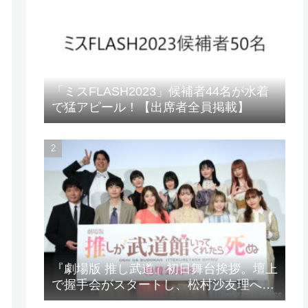
「ミスFLASH2023」候補者44名が水着
で猛アピール！【出席者全員掲載】
『劇場版 推し武道』初日舞台挨拶。壇上
で握手会がスタートし、松村沙友理への
想いをアピール！？