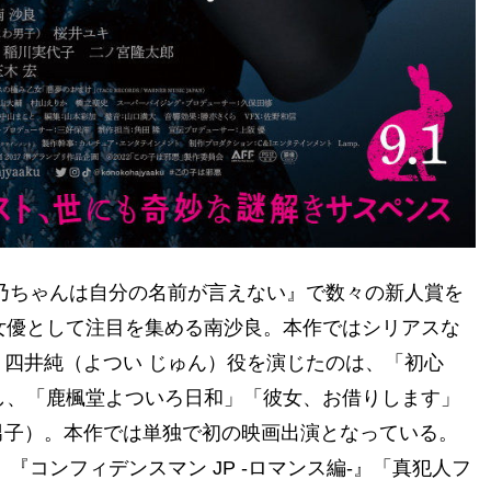
乃ちゃんは自分の名前が言えない』で数々の新人賞を
で女優として注目を集める南沙良。本作ではシリアスな
四井純（よつい じゅん）役を演じたのは、「初心
たし、「鹿楓堂よついろ日和」「彼女、お借りします」
男子）。本作では単独で初の映画出演となっている。
『コンフィデンスマン JP -ロマンス編-』「真犯人フ