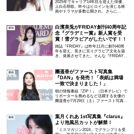
2025年でキャリア14年目を迎えた俳優、
上白石萌歌。昨今はヒロインを演じる映
画やドラマが多数公開され、さらに
adieu（アデュー）名義で音楽活動も盛ん
に行うなど幅広い活動で注目を集めてい
る。上白石萌歌 写真集『charm charm』
白濱美兎がFRIDAY創刊40周年記
書籍
／Ⓒ...
念『グラデミー賞』新人賞を受
賞！雪グラビアがしたいです！！
雑誌『FRIDAY』は昨年11月に創刊40周
年を迎え、長きに亘りグラビア文化を築
き、発展させてきた。そんな『FRIDAY』
が2月6日（木）更なるグラビア業界の発
展を共に築いていくためグラデミー賞を
発表。白濱美兎が新人賞を受賞した。白
團遥香がファースト写真集
書籍
濱美兎『...
『DAN』を発売！「表紙は満場
一致で決まりました！」
朝の情報番組『ZIP！』（日本テレビ）で
リポーターを務めるなど活躍する女優の
團遥香が7月29日（土）ファースト写真集
『DAN』の発売記念イベントを
HMV&BOOKS SHIBUYAで開催した。團
遥香ファースト写真集『DAN』発売記念
葉月くれあ 1st写真集『clarus』
書籍
イベント...
より泡風呂カットが解禁！
「ミスマガジン2024」でグランプリを受