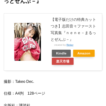
っとぜんぶ－』
【電子版だけの特典カット
つき】志田音々ファースト
写真集『ｎｅｎｅ－まるっ
とぜんぶ－』
created by
Rinker
Kindle
Amazon
楽天市場
撮影：Takeo Dec.
仕様：A4判 128ページ
出版社：講談社