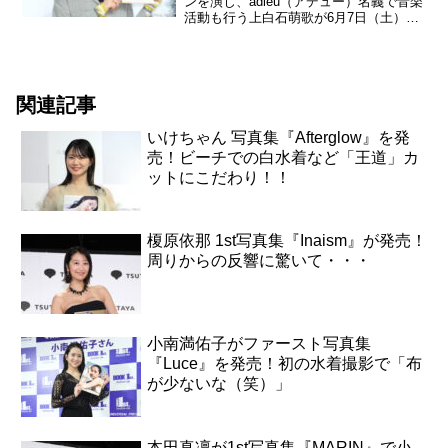
ンを演じ、adieu（アデュー）名義で音楽
活動も行う上白石萌歌が6月7日（土）
「25歳のメモリアル」となる写真集
『charm charm』の発売記念イベントを
代官山 蔦屋書店で開催した。上白石萌歌
写真集...
関連記事
いけちゃん 写真集『Afterglow』を発
売！ビーチでの白水着など「王道」カ
ットにこだわり！！
榎原依那 1st写真集『Inaism』が発売！
周りからの反響に驚いて・・・
小南満佑子がファースト写真集
『Luce』を発売！初の水着撮影で「布
が少ないな（笑）」
本田真凜が1st写真集『MARIN』で小