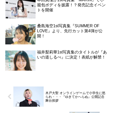
籠包ボディを披露！？発売記念イベン
トを開催
桑島海空1st写真集『SUMMER OF
LOVE』より、先行カット第4弾が公
開！
福井梨莉華1st写真集のタイトルが『あ
いの道しるべ』に決定！表紙が解禁！
木戸大聖 オンラインゲームで小学生に怒
られ・・・『ゆきてかへらぬ』公開記念
舞台挨拶