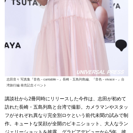
志田音々 写真集『音色－cantabile－』長崎・五島列島編、『音色－vivace－』台
湾旅行編 発売記念イベント
講談社から2冊同時にリリースした今作は、志田が初めて
訪れた長崎・五島列島と台湾で撮影。カメラマンやスタッ
フがそれぞれ異なり完全別ロケという前代未聞の試みで制
作。キュートな笑顔が全開のビキニショット、大人なラン
ジェリーショットを披露。グラビアデビューから5年、彼