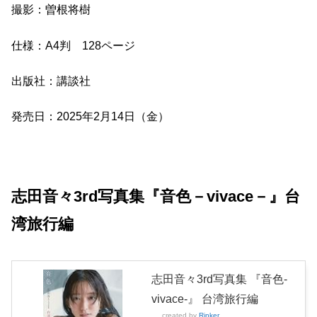
撮影：曽根将樹
仕様：A4判 128ページ
出版社：講談社
発売日：2025年2月14日（金）
志田音々3rd写真集『音色－vivace－』台
湾旅行編
志田音々3rd写真集 『音色-
vivace-』 台湾旅行編
created by
Rinker