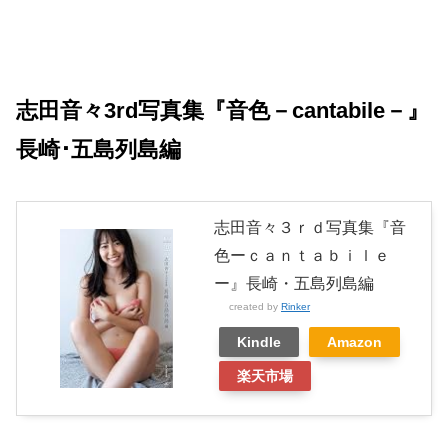
志田音々3rd写真集『音色－cantabile－』
長崎･五島列島編
志田音々３ｒｄ写真集『音
色ーｃａｎｔａｂｉｌｅ
ー』長崎・五島列島編
created by
Rinker
Kindle
Amazon
楽天市場