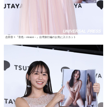
志田音々『音色－vivace－』台湾旅行編のお気に入りカット