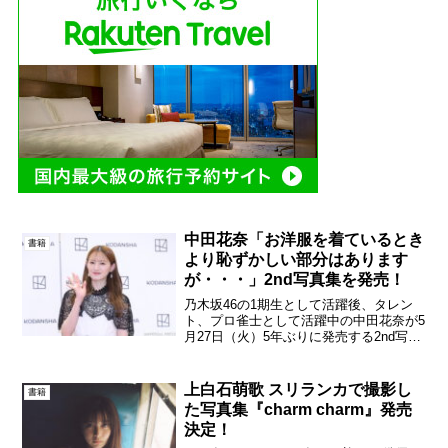
中田花奈「お洋服を着ているとき
書籍
より恥ずかしい部分はあります
が・・・」2nd写真集を発売！
乃木坂46の1期生として活躍後、タレン
ト、プロ雀士として活躍中の中田花奈が5
月27日（火）5年ぶりに発売する2nd写真
集『掻き立てる』の発売記念記者会見を
都内で開催した。中田花奈2nd写真集『掻
き立てる』発売記念記者会見中田は17歳
上白石萌歌 スリランカで撮影し
書籍
で乃木坂...
た写真集『charm charm』発売
決定！