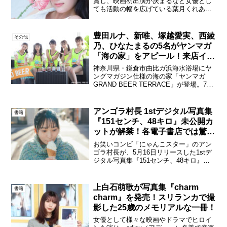
賞し、映画初出演が決まるなど女優とし
ても活動の幅を広げている葉月くれあが
2025年8月27日(水)に発売する、1st写真
集『clarus』（クラルス）より先行カッ
ト第4弾が本日公開された。葉月くれあ
豊田ルナ、新唯、塚越愛実、西綾
その他
1...
乃、ひなたまるの5名がヤンマガ
「海の家」をアピール！来店イベ
ントも！
神奈川県・鎌倉市由比ガ浜海水浴場にヤ
ングマガジン仕様の海の家「ヤンマガ
GRAND BEER TERRACE」が登場。7月
6日（土）からのグランドオープンを前
に、期間中の盛り上げのために結成され
た「GRAND BEER GALS」の中から豊...
アンゴラ村長 1stデジタル写真集
書籍
『151センチ、48キロ』未公開カ
ットが解禁！各電子書店では驚異
の売り上げを記録！
お笑いコンビ「にゃんこスター」のアン
ゴラ村長が、5月16日リリースした1stデ
ジタル写真集『151センチ、48キロ』が
各電子書店で驚異の売り上げを記録！ま
だまだ記録を更新すべく、“爆売れ”を記念
して、未公開カットが公開された。アン
上白石萌歌が写真集『charm
書籍
ゴラ村長1...
charm』を発売！スリランカで撮
影した25歳のメモリアルな一冊！
女優として様々な映画やドラマでヒロイ