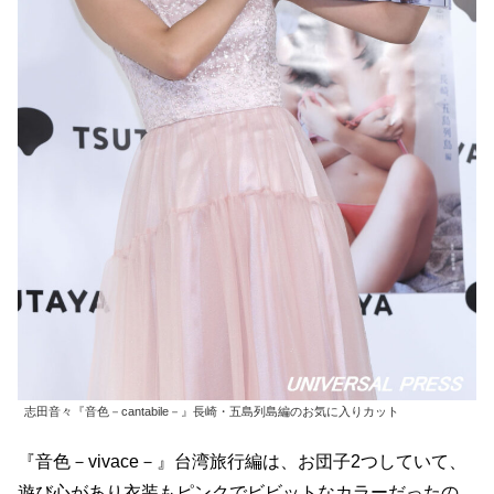
志田音々『音色－cantabile－』長崎・五島列島編のお気に入りカット
『音色－vivace－』台湾旅行編は、お団子2つしていて、
遊び心があり衣装もピンクでビビットなカラーだったの