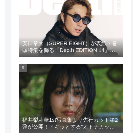
安田章大（SUPER EIGHT）が表紙・巻
頭特集を飾る『Depth EDITION 14』が
発売！
福井梨莉華1st写真集より先行カット第2
弾が公開！ドキッとする“オトナカッ