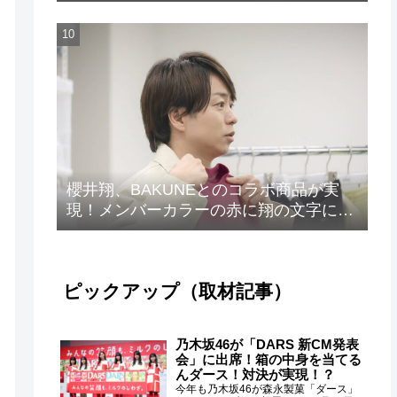
ト”が解禁！
櫻井翔、BAKUNEとのコラボ商品が実
現！メンバーカラーの赤に翔の文字に着
想を得たデザイン
ピックアップ（取材記事）
乃木坂46が「DARS 新CM発表
会」に出席！箱の中身を当てる
んダース！対決が実現！？
今年も乃木坂46が森永製菓「ダース」