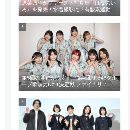
原菜乃華がファースト写真集『はなのい
ろ』を発売！水着撮影に「有酸素運動と
筋トレを頑張りました」
第5回の開催が決定！『第4回AKB48グル
ープ歌唱力No.1決定戦 ファイナリスト
LIVE』