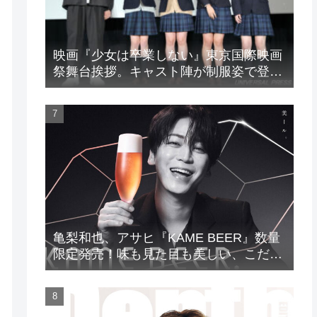
映画『少女は卒業しない』東京国際映画
祭舞台挨拶。キャスト陣が制服姿で登
場！
亀梨和也、アサヒ『KAME BEER』数量
限定発売！味も見た目も美しい、こだわ
りのビールがついに完成