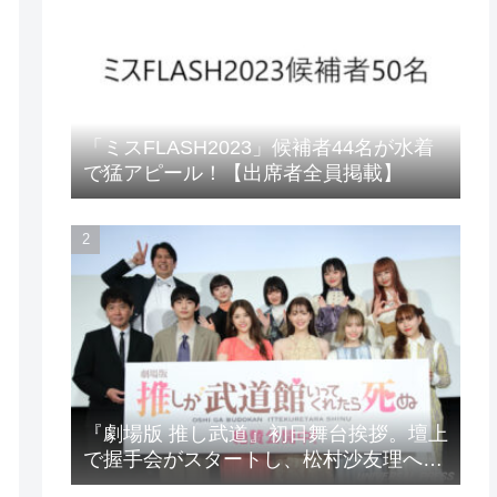
「ミスFLASH2023」候補者44名が水着
で猛アピール！【出席者全員掲載】
『劇場版 推し武道』初日舞台挨拶。壇上
で握手会がスタートし、松村沙友理への
想いをアピール！？