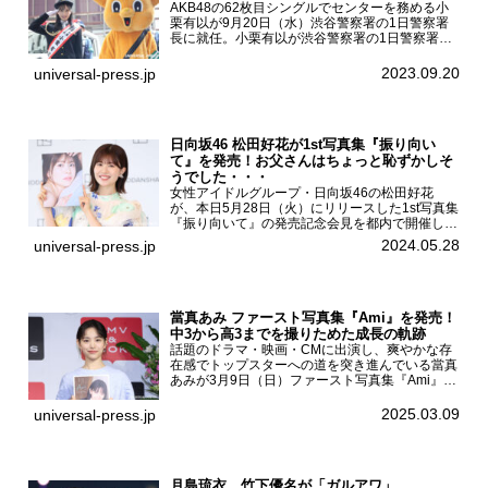
AKB48の62枚目シングルでセンターを務める小
栗有以が9月20日（水）渋谷警察署の1日警察署
長に就任。小栗有以が渋谷警察署の1日警察署長
に就任9月21日（木曜）から同月30日（土曜）ま
での10日間実施される令和5年 秋の全国交通安全
2023.09.20
universal-press.jp
運動に...
日向坂46 松田好花が1st写真集『振り向い
て』を発売！お父さんはちょっと恥ずかしそ
うでした・・・
女性アイドルグループ・日向坂46の松田好花
が、本日5月28日（火）にリリースした1st写真集
『振り向いて』の発売記念会見を都内で開催し
た。日向坂46 松田好花1st写真集『振り向いて』
2024.05.28
universal-press.jp
発売記念会見写真集では日向坂46の松田好花を
カナダ・バン...
當真あみ ファースト写真集『Ami』を発売！
中3から高3までを撮りためた成長の軌跡
話題のドラマ・映画・CMに出演し、爽やかな存
在感でトップスターへの道を突き進んでいる當真
あみが3月9日（日）ファースト写真集『Ami』
（小学館 刊）の発売記念イベントをHMV＆
BOOKS SHIBUYAで開催した。當真あみファース
2025.03.09
universal-press.jp
ト写真集『...
月島琉衣、竹下優名が「ガルアワ」