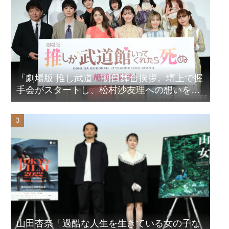
『劇場版 推し武道』初日舞台挨拶。壇上で握
手会がスタートし、松村沙友理への想いをア
ピール！？
山田杏奈「過酷な人生を生きている女の子な