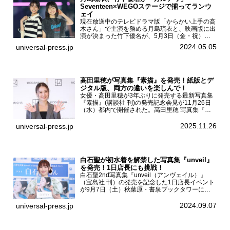
Seventeen×WEGOステージで揃ってランウ
ェイ
現在放送中のテレビドラマ版「からかい上手の高
木さん」で主演を務める月島琉衣と、映画版に出
演が決まった竹下優名が、5月3日（金・祝）東
京・国立代々木競技場第一体育館で開催されたフ
2024.05.05
universal-press.jp
ァッション&音楽イベント『Rakuten GirlsAward
...
高田里穂が写真集『素描』を発売！紙版とデ
ジタル版、両方の違いを楽しんで！
女優・高田里穂が3年ぶりに発売する最新写真集
『素描』(講談社 刊)の発売記念会見が11月26日
（水）都内で開催された。高田里穂 写真集『素
描』発売記念会見現在、ドラマDiVE『悪いのは
あなたです』(読売テレビ)に出演するなど女優と
2025.11.26
universal-press.jp
して活躍中...
白石聖が初水着を解禁した写真集『unveil』
を発売！1日店長にも挑戦！
白石聖2nd写真集『unveil（アンヴェイル）』
（宝島社 刊）の発売を記念した1日店長イベント
が9月7日（土）秋葉原・書泉ブックタワーにて
開催された。白石聖2nd写真集『unveil』の発売
を記念し1日店長イベントを開催した本写真集は
2024.09.07
universal-press.jp
25...