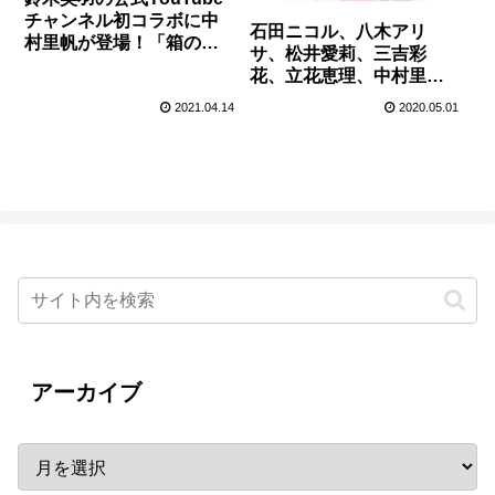
チャンネル初コラボに中
石田ニコル、八木アリ
村里帆が登場！「箱の中
サ、松井愛莉、三吉彩
身はなんだろな？」ゲー
花、立花恵理、中村里
ムでまさかのサプライズ
帆、石田夢実『AMUSE
に号泣！？
2021.04.14
2020.05.01
KIREIT ～今宵みんなで繋
がりませんか～』オンラ
イン女子会
アーカイブ