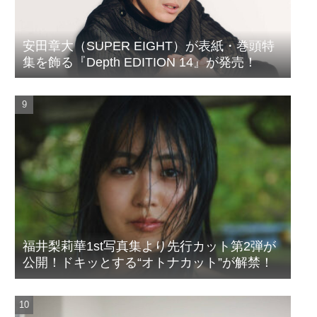
安田章大（SUPER EIGHT）が表紙・巻頭特
集を飾る『Depth EDITION 14』が発売！
福井梨莉華1st写真集より先行カット第2弾が
公開！ドキッとする“オトナカット”が解禁！