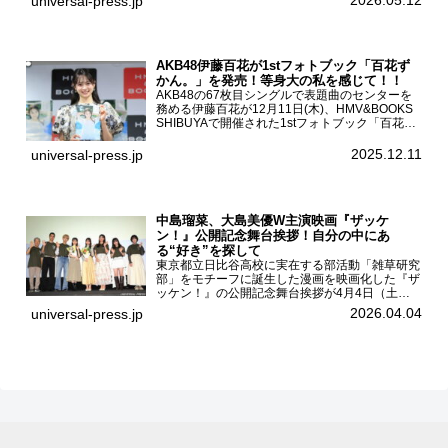
universal-press.jp
のCMキャラクターを務める有村架純、伊藤園よ
り志田光正、契約茶...
AKB48伊藤百花が1stフォトブック「百花ず
かん。」を発売！等身大の私を感じて！！
AKB48の67枚目シングルで表題曲のセンターを
務める伊藤百花が12月11日(木)、HMV&BOOKS
SHIBUYAで開催された1stフォトブック「百花ず
かん。」（光文社 刊）発売記念記者会見に登壇
した。AKB48伊藤百花1stフォトブッ...
2025.12.11
universal-press.jp
中島瑠菜、大島美優W主演映画『ザッケ
ン！』公開記念舞台挨拶！自分の中にあ
る“好き”を探して
東京都立日比谷高校に実在する部活動「雑草研究
部」をモチーフに誕生した漫画を映画化した『ザ
ッケン！』の公開記念舞台挨拶が4月4日（土）
ユナイテッドシネマお台場で開催され、出演者の
2026.04.04
universal-press.jp
中島瑠菜、大島美優、八神遼介（ICEx）、阿佐
辰美、豊島心桜、仲...