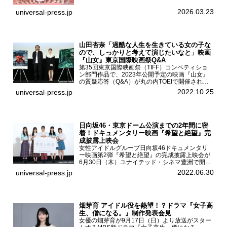
モデルの青島希愛、安藤実桜、井口美怜、かの
ん、末永ひなた、高梨琴乃、土井ありさ、藤田蒼
2026.03.23
universal-press.jp
果、藤中璃子、...
山田杏奈「過酷な人生を生きている女の子な
ので、しっかりと考えて演じたいなと」映画
『山女』東京国際映画祭Q&A
第35回東京国際映画祭（TIFF）コンペティショ
ン部門作品で、2023年公開予定の映画『山女』
の質疑応答（Q&A）が丸の内TOEIで開催され、
主演を務めた女優の山田杏奈、監督の福永壮志が
2022.10.25
universal-press.jp
登壇。本作について語った。映画『山女』第35
回東京国際...
日向坂46・東京ドーム公演までの2年間に密
着！ドキュメンタリー映画『希望と絶望』完
成披露上映会
女性アイドルグループ日向坂46ドキュメンタリ
ー映画第2弾『希望と絶望』の完成披露上映会が
6月30日（木）ユナイテッド・シネマ豊洲で開催
され、日向坂46メンバーの加藤史帆、齊藤京
2022.06.30
universal-press.jp
子、佐々木久美、富田鈴花、松田好花の5人が登
壇。舞台挨拶を行った...
畑芽育 アイドル役を熱望！？ドラマ『女子高
生、僧になる。』制作発表会見
女優の畑芽育が9月17日（日）より放送がスター