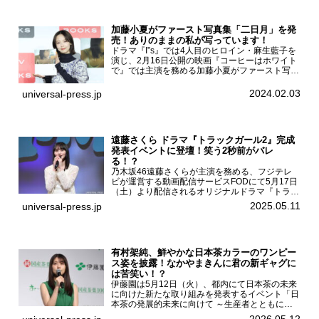
加藤小夏がファースト写真集「二日月」を発
売！ありのままの私が写っています！
ドラマ『I”s』では4人目のヒロイン・麻生藍子を
演じ、2月16日公開の映画『コーヒーはホワイト
で』では主演を務める加藤小夏がファースト写真
集「二日月」（東京ニュース通信社 刊）の発売
記念イベントをHMV＆BOOKS SHIBUYAで開催
2024.02.03
universal-press.jp
した...
遠藤さくら ドラマ『トラックガール2』完成
発表イベントに登壇！笑う2秒前がバレ
る！？
乃木坂46遠藤さくらが主演を務める、フジテレ
ビが運営する動画配信サービスFODにて5月17日
（土）より配信されるオリジナルドラマ『トラッ
クガール2』の完成発表イベントが５月10日
2025.05.11
universal-press.jp
（土）都内で開催された。FODドラマ『トラック
ガール2』完成発...
有村架純、鮮やかな日本茶カラーのワンピー
ス姿を披露！なかやまきんに君の新ギャグに
は苦笑い！？
伊藤園は5月12日（火）、都内にて日本茶の未来
に向けた新たな取り組みを発表するイベント「日
本茶の発展的未来に向けて ～生産者とともに。
日本茶を世界へ～」を開催。イベントには伊藤園
2026.05.12