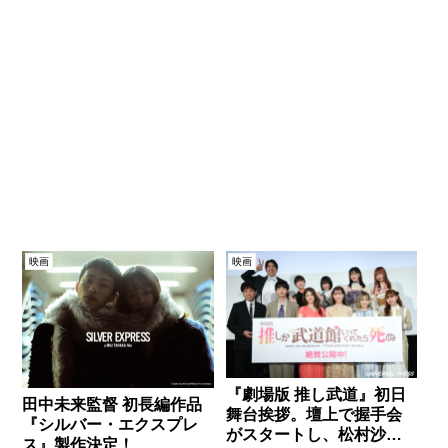
映画
映画
『劇場版 推し武道』初日
田中未来監督 初長編作品
舞台挨拶。壇上で握手会
『シルバー・エクスプレ
がスタートし、松村沙友
ス』製作決定！