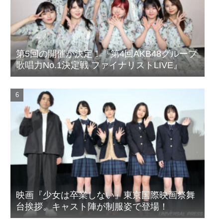
第5回の開催が決定！『第4回AKB48グループ
歌唱力No.1決定戦 ファイナリストLIVE』
映画『少女は卒業しない』東京国際映画祭舞
台挨拶。キャスト陣が制服姿で登場！