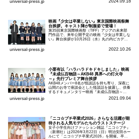
2024.09.18
universal-press.jp
「DARS 新CM発表...
映画『少女は卒業しない』東京国際映画祭舞
台挨拶。キャスト陣が制服姿で登場！
第35回東京国際映画祭（TIFF）アジアの未来部
門作品で、来年公開予定の映画『少女は卒業しな
い』舞台挨拶が10月26日（水）丸の内ピカデリ
ーで開催され、出演者の河合優実、小野莉奈、小
宮山莉渚、中井友望、監督の中川駿が登壇。映画
2022.10.26
universal-press.jp
『少女は卒業し...
小栗有以「ハラハラドキドキしました」映画
『未成仏百物語～AKB48 異界への灯火寺
～』先行プレミア舞台挨拶
AKB48メンバー8名が怪談話を持ち寄り、深夜に
山間のお寺で座談会とした怪談話を披露し、供養
するドキュメンタリー映画『未成仏百物語～
AKB48異界への灯火寺～』の先行プレミア舞台
2021.09.04
universal-press.jp
挨拶が東京・ユナイテッド・シネマ豊洲で開催さ
れ、AKB48メ...
「ニコ☆プチ卒業式2026」さらなる活躍が期
待される人気モデルたちのラストステージ
女子小学生向けファッション雑誌『ニコ☆プチ』
（新潮社）は2026年3月22日（日）明治安田ホー
ルにて「ニコ☆プチ卒業式2026」を開催。卒業