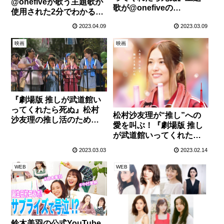
@onefiveが歌う主題歌が
歌が@onefiveの
使用された2分でわかる特
「Chance」に決定！
別映像！
2023.04.09
2023.03.09
映画
映画
『劇場版 推しが武道館い
ってくれたら死ぬ』松村
松村沙友理が“推し”への
沙友理の推し活のために
愛を叫ぶ！『劇場版 推し
生きる姿が眩しい場面写
が武道館いってくれたら
真が解禁！
死ぬ』特報映像が解禁！
2023.03.03
2023.02.14
WEB
WEB
鈴木美羽の公式YouTube