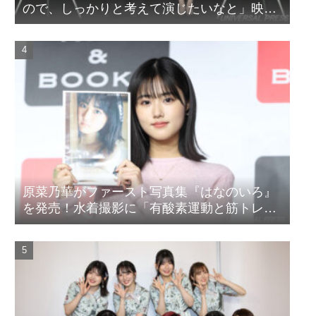
ので、しっかりと考えて演じたいなと」映画
『山女』東京国際映画祭Q&A
原菜乃華がファースト写真集『はなのいろ』
を発売！水着撮影に「有酸素運動と筋トレを
頑張りました」