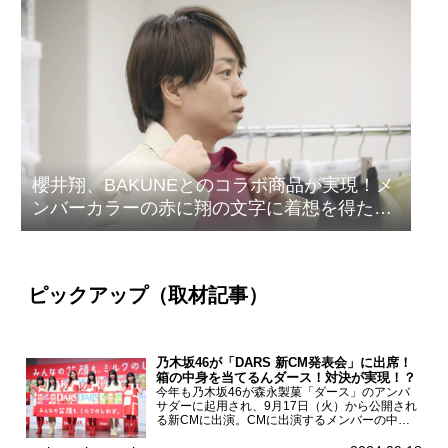
櫻井翔、BAKUNEとのコラボ商品が実現！メ
ンバーカラーの赤に翔の文字に着想を得たデ
ザイン
ピックアップ（取材記事）
乃木坂46が「DARS 新CM発表会」に出席！
箱の中身を当てるんダース！対決が実現！？
今年も乃木坂46が森永製菓「ダース」のアンバ
サダーに起用され、9月17日（火）から公開され
る新CMに出演。CMに出演するメンバーの中か
ら岩本蓮加、梅澤美波、遠藤さくら、賀喜遥香、
一ノ瀬美空、菅原咲月が都内にて開催された