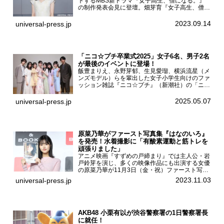
トするMBS新ドラマ『女子高生、僧になる。』
の制作発表会見に登壇。畑芽育『女子高生、僧に
なる。』制作発表会見畑芽育は本作の出演オファ
ーについて「下白石麦は頭にビックリマークと、
2023.09.14
universal-press.jp
はてなマークが連続...
「ニコ☆プチ卒業式2025」女子6名、男子2名
が最後のイベントに登場！
飯豊まりえ、永野芽郁、生見愛瑠、横浜流星（メ
ンズモデル）らを輩出した女子小学生向けのファ
ッション雑誌『ニコ☆プチ』（新潮社）の「ニコ
☆プチ卒業式2025」が5月6日（火・振休）東京
モード学園コクーンタワーで開催され、卒業モデ
2025.05.07
universal-press.jp
ルの川瀬翠子、外...
原菜乃華がファースト写真集『はなのいろ』
を発売！水着撮影に「有酸素運動と筋トレを
頑張りました」
アニメ映画『すずめの戸締まり』では主人公・岩
戸鈴芽を演じ、多くの映像作品にも出演する女優
の原菜乃華が11月3日（金・祝）ファースト写真
集『はなのいろ』発売記念イベントを
2023.11.03
universal-press.jp
HMV&BOOKS SHIBUYAで開催した。原菜乃華フ
ァースト写真集『...
AKB48 小栗有以が渋谷警察署の1日警察署長
に就任！