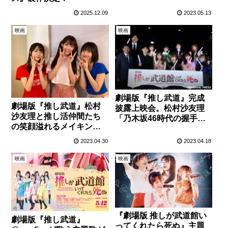
理への想いをアピー
ル！？
2025.12.09
2023.05.13
映画
映画
劇場版『推し武道』完成
劇場版『推し武道』松村
披露上映会。松村沙友理
沙友理と推し活仲間たち
「乃木坂46時代の握手会
の笑顔溢れるメイキング
の経験が活きた！」
カットが公開！
2023.04.30
2023.04.18
映画
映画
『劇場版 推しが武道館い
劇場版『推し武道』
ってくれたら死ぬ』主題