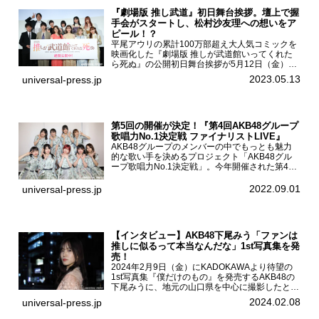
『劇場版 推し武道』初日舞台挨拶。壇上で握
手会がスタートし、松村沙友理への想いをア
ピール！？
平尾アウリの累計100万部超え大人気コミックを
映画化した『劇場版 推しが武道館いってくれた
ら死ぬ』の公開初日舞台挨拶が5月12日（金）新
宿バルト9で開催され、出演者の松村沙友理、中
2023.05.13
universal-press.jp
村里帆、MOMO(@onefive)、KANO(@onefi...
第5回の開催が決定！『第4回AKB48グループ
歌唱力No.1決定戦 ファイナリストLIVE』
AKB48グループのメンバーの中でもっとも魅力
的な歌い手を決めるプロジェクト「AKB48グル
ープ歌唱力No.1決定戦」。今年開催された第4回
決勝大会でベスト8に勝ち進んだメンバーらによ
る一夜限りのライブイベント「ファイナリスト
2022.09.01
universal-press.jp
LIVE」が8...
【インタビュー】AKB48下尾みう「ファンは
推しに似るって本当なんだな」1st写真集を発
売！
2024年2月9日（金）にKADOKAWAより待望の
1st写真集『僕だけのもの』を発売するAKB48の
下尾みうに、地元の山口県を中心に撮影したとい
う今回の写真集についてインタビューをお願いし
2024.02.08
universal-press.jp
た。1st写真集『僕だけのもの』を発売する
AKB4...