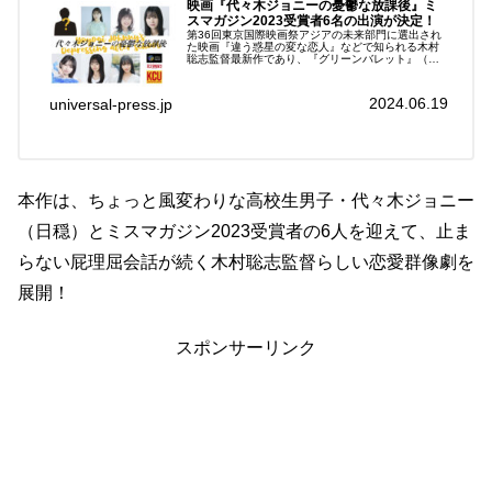
映画『代々木ジョニーの憂鬱な放課後』ミ
スマガジン2023受賞者6名の出演が決定！
第36回東京国際映画祭アジアの未来部門に選出され
た映画『違う惑星の変な恋人』などで知られる木村
聡志監督最新作であり、『グリーンバレット』（監
督：阪元裕吾）、『さよならエリュマントス』（監
督：大野大輔）に続く、ミスマガジン受賞者が出演
する映画...
2024.06.19
universal-press.jp
本作は、ちょっと風変わりな高校生男子・代々木ジョニー
（日穏）とミスマガジン2023受賞者の6人を迎えて、止ま
らない屁理屈会話が続く木村聡志監督らしい恋愛群像劇を
展開！
スポンサーリンク