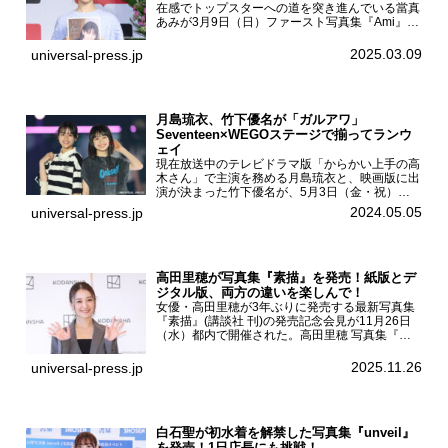
在感でトップスターへの道を突き進んでいる當真
あみが3月9日（日）ファースト写真集『Ami』
（小学館 刊）の発売記念イベントをHMV＆
BOOKS SHIBUYAで開催した。當真あみファース
2025.03.09
universal-press.jp
ト写真集『...
月島琉衣、竹下優名が「ガルアワ」
Seventeen×WEGOステージで揃ってランウ
ェイ
現在放送中のテレビドラマ版「からかい上手の高
木さん」で主演を務める月島琉衣と、映画版に出
演が決まった竹下優名が、5月3日（金・祝）東
京・国立代々木競技場第一体育館で開催されたフ
2024.05.05
universal-press.jp
ァッション&音楽イベント『Rakuten GirlsAward
...
高田里穂が写真集『素描』を発売！紙版とデ
ジタル版、両方の違いを楽しんで！
女優・高田里穂が3年ぶりに発売する最新写真集
『素描』(講談社 刊)の発売記念会見が11月26日
（水）都内で開催された。高田里穂 写真集『素
描』発売記念会見現在、ドラマDiVE『悪いのは
あなたです』(読売テレビ)に出演するなど女優と
2025.11.26
universal-press.jp
して活躍中...
白石聖が初水着を解禁した写真集『unveil』
を発売！1日店長にも挑戦！