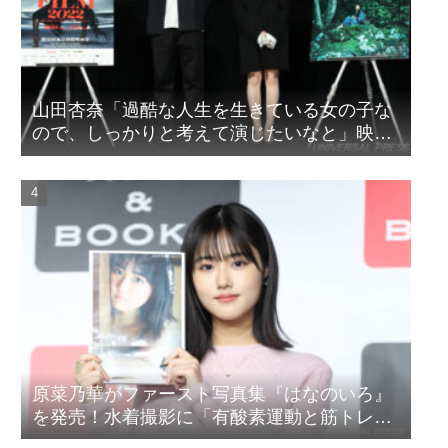
山田杏奈「過酷な人生を生きている女の子な
ので、しっかりと考えて演じたいなと」映画
『山女』東京国際映画祭Q&A
原菜乃華がファースト写真集『はなのいろ』
を発売！水着撮影に「有酸素運動と筋トレを
頑張りました」