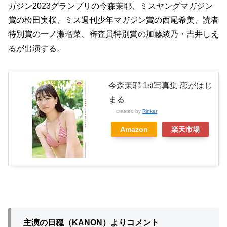
ガジン2023グランプリの今森茉耶、ミスヤングマガジン
賞の松田実桜、ミス週刊少年マガジン賞の西尾希美、読者
特別賞の一ノ瀬瑠菜、審査員特別賞の加藤綾乃・吉井しえ
るが出演する。
今森茉耶 1st写真集 恋がはじ
まる
created by
Rinker
Amazon
楽天市場
主演の日穏（KANON）よりコメント