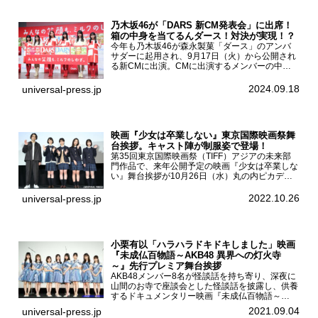
乃木坂46が「DARS 新CM発表会」に出席！
箱の中身を当てるんダース！対決が実現！？
今年も乃木坂46が森永製菓「ダース」のアンバ
サダーに起用され、9月17日（火）から公開され
る新CMに出演。CMに出演するメンバーの中か
ら岩本蓮加、梅澤美波、遠藤さくら、賀喜遥香、
一ノ瀬美空、菅原咲月が都内にて開催された
2024.09.18
universal-press.jp
「DARS 新CM発表...
映画『少女は卒業しない』東京国際映画祭舞
台挨拶。キャスト陣が制服姿で登場！
第35回東京国際映画祭（TIFF）アジアの未来部
門作品で、来年公開予定の映画『少女は卒業しな
い』舞台挨拶が10月26日（水）丸の内ピカデリ
ーで開催され、出演者の河合優実、小野莉奈、小
宮山莉渚、中井友望、監督の中川駿が登壇。映画
2022.10.26
universal-press.jp
『少女は卒業し...
小栗有以「ハラハラドキドキしました」映画
『未成仏百物語～AKB48 異界への灯火寺
～』先行プレミア舞台挨拶
AKB48メンバー8名が怪談話を持ち寄り、深夜に
山間のお寺で座談会とした怪談話を披露し、供養
するドキュメンタリー映画『未成仏百物語～
AKB48異界への灯火寺～』の先行プレミア舞台
2021.09.04
universal-press.jp
挨拶が東京・ユナイテッド・シネマ豊洲で開催さ