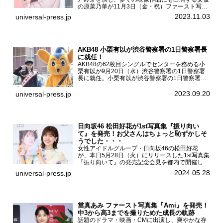
の原菜乃華が11月3日（金・祝）ファースト写真
集『はなのいろ』発売記念イベントを
2023.11.03
universal-press.jp
HMV&BOOKS SHIBUYAで開催した。原菜乃華フ
ァースト写真集『...
AKB48 小栗有以が渋谷警察署の1日警察署長
に就任！
AKB48の62枚目シングルでセンターを務める小
栗有以が9月20日（水）渋谷警察署の1日警察署
長に就任。小栗有以が渋谷警察署の1日警察署長
に就任9月21日（木曜）から同月30日（土曜）ま
での10日間実施される令和5年 秋の全国交通安全
2023.09.20
universal-press.jp
運動に...
日向坂46 松田好花が1st写真集『振り向い
て』を発売！お父さんはちょっと恥ずかしそ
うでした・・・
女性アイドルグループ・日向坂46の松田好花
が、本日5月28日（火）にリリースした1st写真集
『振り向いて』の発売記念会見を都内で開催し
た。日向坂46 松田好花1st写真集『振り向いて』
2024.05.28
universal-press.jp
発売記念会見写真集では日向坂46の松田好花を
カナダ・バン...
當真あみ ファースト写真集『Ami』を発売！
中3から高3までを撮りためた成長の軌跡
話題のドラマ・映画・CMに出演し、爽やかな存