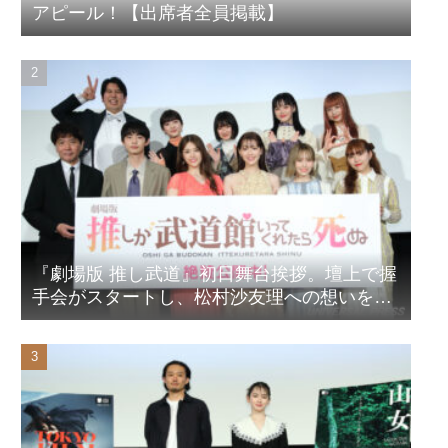
アピール！【出席者全員掲載】
『劇場版 推し武道』初日舞台挨拶。壇上で握
手会がスタートし、松村沙友理への想いをア
ピール！？