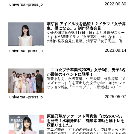
され、日向坂46メンバーの加藤史帆、齊藤京
2022.06.30
universal-press.jp
子、佐々木久美、富田鈴花、松田好花の5人が登
壇。舞台挨拶を行った...
畑芽育 アイドル役を熱望！？ドラマ『女子高
生、僧になる。』制作発表会見
女優の畑芽育が9月17日（日）より放送がスター
トするMBS新ドラマ『女子高生、僧になる。』
の制作発表会見に登壇。畑芽育『女子高生、僧に
なる。』制作発表会見畑芽育は本作の出演オファ
ーについて「下白石麦は頭にビックリマークと、
2023.09.14
universal-press.jp
はてなマークが連続...
「ニコ☆プチ卒業式2025」女子6名、男子2名
が最後のイベントに登場！
飯豊まりえ、永野芽郁、生見愛瑠、横浜流星（メ
ンズモデル）らを輩出した女子小学生向けのファ
ッション雑誌『ニコ☆プチ』（新潮社）の「ニコ
☆プチ卒業式2025」が5月6日（火・振休）東京
モード学園コクーンタワーで開催され、卒業モデ
2025.05.07
universal-press.jp
ルの川瀬翠子、外...
原菜乃華がファースト写真集『はなのいろ』
を発売！水着撮影に「有酸素運動と筋トレを
頑張りました」
アニメ映画『すずめの戸締まり』では主人公・岩
戸鈴芽を演じ、多くの映像作品にも出演する女優