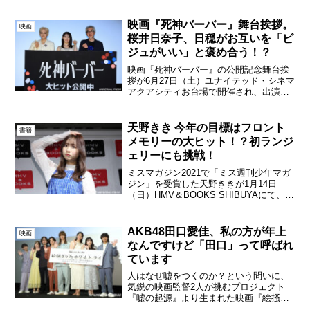
る1st写真集の表紙・タイトルが本日解禁
された。葉月くれあ1st写真集『claru...
映画『死神バーバー』舞台挨拶。
映画
桜井日奈子、日穏がお互いを「ビ
ジュがいい」と褒め合う！？
映画『死神バーバー』の公開記念舞台挨
拶が6月27日（土）ユナイテッド・シネマ
アクアシティお台場で開催され、出演者
の桜井日奈子、日穏（STARGLOW）、い
まおかしんじ監督が登壇した。映画『死
神バーバー』公開記念舞台挨拶仕事も恋
天野きき 今年の目標はフロント
書籍
もうまくいか...
メモリーの大ヒット！？初ランジ
ェリーにも挑戦！
ミスマガジン2021で「ミス週刊少年マガ
ジン」を受賞した天野ききが1月14日
（日）HMV＆BOOKS SHIBUYAにて、フ
ァースト写真集『フロントメモリー』
（講談社 刊）の発売記念イベントを開催
した。天野ききファースト写真集『フロ
AKB48田口愛佳、私の方が年上
映画
ントメモ...
なんですけど「田口」って呼ばれ
ています
人はなぜ嘘をつくのか？という問いに、
気鋭の映画監督2人が挑むプロジェクト
『嘘の起源』より生まれた映画『絵掻き
うた』と『ホワイト ライ』のプレミアム