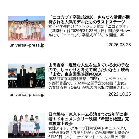
れ、AKB48メ...
「ニコ☆プチ卒業式2026」さらなる活躍が期
待される人気モデルたちのラストステージ
女子小学生向けファッション雑誌『ニコ☆プチ』
（新潮社）は2026年3月22日（日）明治安田ホー
ルにて「ニコ☆プチ卒業式2026」を開催。卒業
モデルの青島希愛、安藤実桜、井口美怜、かの
ん、末永ひなた、高梨琴乃、土井ありさ、藤田蒼
2026.03.23
universal-press.jp
果、藤中璃子、...
山田杏奈「過酷な人生を生きている女の子な
ので、しっかりと考えて演じたいなと」映画
『山女』東京国際映画祭Q&A
第35回東京国際映画祭（TIFF）コンペティショ
ン部門作品で、2023年公開予定の映画『山女』
の質疑応答（Q&A）が丸の内TOEIで開催され、
主演を務めた女優の山田杏奈、監督の福永壮志が
2022.10.25
universal-press.jp
登壇。本作について語った。映画『山女』第35
回東京国際...
日向坂46・東京ドーム公演までの2年間に密
着！ドキュメンタリー映画『希望と絶望』完
成披露上映会
女性アイドルグループ日向坂46ドキュメンタリ
ー映画第2弾『希望と絶望』の完成披露上映会が
6月30日（木）ユナイテッド・シネマ豊洲で開催