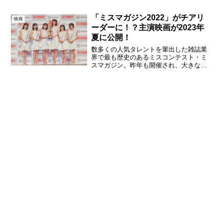
『三ツ矢先生の計画的な餌付け。』キー
ビジュアル先日、本作の情報解禁後に
「ミスマガジン2022」がチアリ
映画
「私得すぎる！絶対見る！」「...
ーダーに！？主演映画が2023年
夏に公開！
数多くの人気タレントを輩出した雑誌業
界で最も歴史のあるミスコンテスト・ミ
スマガジン。昨年も開催され、大きな話
題になった「ミスマガジン2022」で見事
グランプリに輝いた瑚々・咲田ゆな、ミ
スヤングマガジンの麻倉瑞季、ミス週刊
少年マガジンの斉藤里...