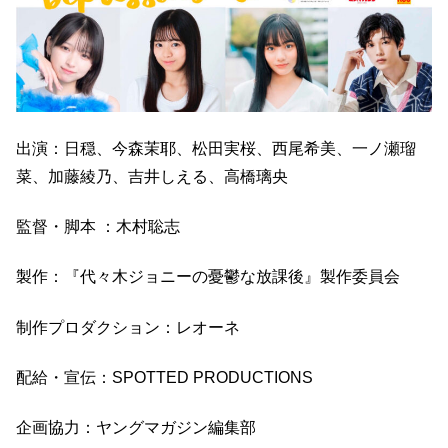
出演：日穏、今森茉耶、松田実桜、西尾希美、一ノ瀬瑠
菜、加藤綾乃、吉井しえる、高橋璃央
監督・脚本 ：木村聡志
製作：『代々木ジョニーの憂鬱な放課後』製作委員会
制作プロダクション：レオーネ
配給・宣伝：SPOTTED PRODUCTIONS
企画協力：ヤングマガジン編集部