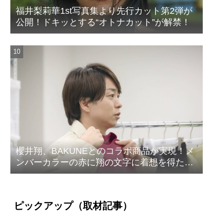
福井梨莉華1st写真集より先行カット第2弾が
公開！ドキッとする“オトナカット”が解禁！
櫻井翔、BAKUNEとのコラボ商品が実現！メ
ンバーカラーの赤に翔の文字に着想を得たデ
ザイン
ピックアップ（取材記事）