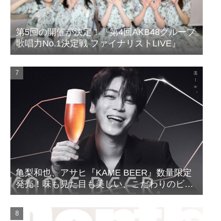
第5回の開催が決定！『第4回AKB48グループ
歌唱力No.1決定戦 ファイナリストLIVE』
亀梨和也、アサヒ『KAME BEER』数量限定
発売！味も見た目も美しい、こだわりのビー
ルがついに完成