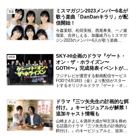
先行上映イベントが4月27日（木）TOHO
シネマズ六本木で開催され、『絵掻きう
ミスマガジン2023メンバー6名が
音楽
た』より後藤大、...
歌う楽曲「DanDanキラリ」が配
信開始！
今森茉耶、松田実桜、西尾希美、一ノ瀬
瑠菜、吉井しえる、加藤綾乃らミスマガ
ジン2023のメンバー6人が歌う楽曲
「DanDanキラリ」が本日より各種音楽配
信サービスにて配信開始される。ミスマ
ガジン2023でグランプリを獲得し、現在
SKY-HI企画のドラマ『ゲート・
WEB
バラエティ番組...
オン・ザ・ホライズン〜
GOTH〜』完成発表イベントが開
催！
フジテレビが運営する動画配信サービス
FODで4月18日（金）より配信がスター
トするオリジナルドラマ『ゲート・オ
ン・ザ・ホライズン〜GOTH〜』の完成
発表イベントが4月15日（火）都内で開催
され、初主演を務め主題歌も担当する、
ドラマ『三ツ矢先生の計画的な餌
テレビ
BMSG所属のR...
付け。』キービジュアルが解禁！
追加キャスト情報も
山崎まさよし＆酒井大成がW主演を務め
る話題のドラマ『三ツ矢先生の計画的な
餌付け。』のキービジュアルと、追加キ
ャスト情報が本日解禁された。ドラマ