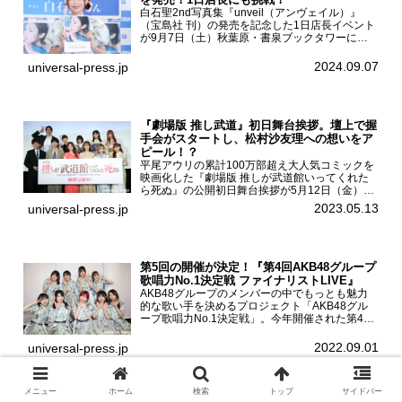
白石聖2nd写真集『unveil（アンヴェイル）』
（宝島社 刊）の発売を記念した1日店長イベント
が9月7日（土）秋葉原・書泉ブックタワーにて
開催された。白石聖2nd写真集『unveil』の発売
を記念し1日店長イベントを開催した本写真集は
2024.09.07
universal-press.jp
25...
『劇場版 推し武道』初日舞台挨拶。壇上で握
手会がスタートし、松村沙友理への想いをア
ピール！？
平尾アウリの累計100万部超え大人気コミックを
映画化した『劇場版 推しが武道館いってくれた
ら死ぬ』の公開初日舞台挨拶が5月12日（金）新
宿バルト9で開催され、出演者の松村沙友理、中
2023.05.13
universal-press.jp
村里帆、MOMO(@onefive)、KANO(@onefi...
第5回の開催が決定！『第4回AKB48グループ
歌唱力No.1決定戦 ファイナリストLIVE』
AKB48グループのメンバーの中でもっとも魅力
的な歌い手を決めるプロジェクト「AKB48グル
ープ歌唱力No.1決定戦」。今年開催された第4回
決勝大会でベスト8に勝ち進んだメンバーらによ
る一夜限りのライブイベント「ファイナリスト
2022.09.01
universal-press.jp
LIVE」が8...
メニュー
ホーム
検索
トップ
サイドバー