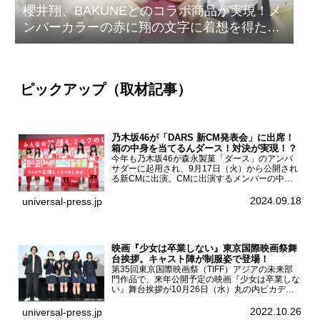
櫻井翔、BAKUNEとのコラボ商品が実現！メ
ンバーカラーの赤に翔の文字に着想を得たデ
ザイン
ピックアップ（取材記事）
乃木坂46が「DARS 新CM発表会」に出席！
箱の中身を当てるんダース！対決が実現！？
今年も乃木坂46が森永製菓「ダース」のアンバ
サダーに起用され、9月17日（火）から公開され
る新CMに出演。CMに出演するメンバーの中か
ら岩本蓮加、梅澤美波、遠藤さくら、賀喜遥香、
一ノ瀬美空、菅原咲月が都内にて開催された
2024.09.18
universal-press.jp
「DARS 新CM発表...
映画『少女は卒業しない』東京国際映画祭舞
台挨拶。キャスト陣が制服姿で登場！
第35回東京国際映画祭（TIFF）アジアの未来部
門作品で、来年公開予定の映画『少女は卒業しな
い』舞台挨拶が10月26日（水）丸の内ピカデリ
ーで開催され、出演者の河合優実、小野莉奈、小
宮山莉渚、中井友望、監督の中川駿が登壇。映画
2022.10.26
universal-press.jp
『少女は卒業し...