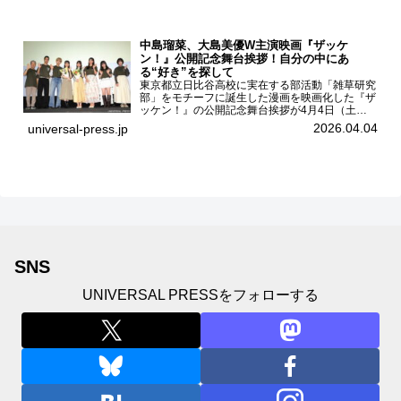
中島瑠菜、大島美優W主演映画『ザッケ
ン！』公開記念舞台挨拶！自分の中にあ
る“好き”を探して
東京都立日比谷高校に実在する部活動「雑草研究
部」をモチーフに誕生した漫画を映画化した『ザ
ッケン！』の公開記念舞台挨拶が4月4日（土）
ユナイテッドシネマお台場で開催され、出演者の
2026.04.04
universal-press.jp
中島瑠菜、大島美優、八神遼介（ICEx）、阿佐
辰美、豊島心桜、仲...
SNS
UNIVERSAL PRESSをフォローする