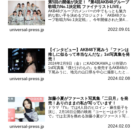
第5回の開催が決定！『第4回AKB48グループ
歌唱力No.1決定戦 ファイナリストLIVE』
AKB48グループのメンバーの中でもっとも魅力
的な歌い手を決めるプロジェクト「AKB48グル
ープ歌唱力No.1決定戦」。今年開催された第4回
決勝大会でベスト8に勝ち進んだメンバーらによ
る一夜限りのライブイベント「ファイナリスト
2022.09.01
universal-press.jp
LIVE」が8...
【インタビュー】AKB48下尾みう「ファンは
推しに似るって本当なんだな」1st写真集を発
売！
2024年2月9日（金）にKADOKAWAより待望の
1st写真集『僕だけのもの』を発売するAKB48の
下尾みうに、地元の山口県を中心に撮影したとい
う今回の写真集についてインタビューをお願いし
2024.02.08
universal-press.jp
た。1st写真集『僕だけのもの』を発売する
AKB4...
加藤小夏がファースト写真集「二日月」を発
売！ありのままの私が写っています！
ドラマ『I”s』では4人目のヒロイン・麻生藍子を
演じ、2月16日公開の映画『コーヒーはホワイト
で』では主演を務める加藤小夏がファースト写真
集「二日月」（東京ニュース通信社 刊）の発売
記念イベントをHMV＆BOOKS SHIBUYAで開催
2024.02.03
universal-press.jp
した...