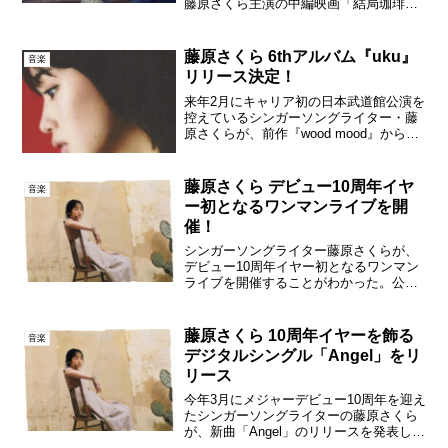
藤原さくら主演の中編映画「結局珈琲」
が、8月29日（金）～9月6日（木）に開
催される第21回大阪アジアン映画祭イン
ディ・フォーラム部門にてワールドプレ
藤原さくら 6thアルバム『uku』
音楽
ミア上映される。...
リリース決定！
来年2月にキャリア初の日本武道館公演を
控えているシンガーソングライター・藤
原さくらが、前作『wood mood』から約2
年ぶりとなるニューアルバム『uku』を、
2026年2月18日（水）にリリースする。
藤原さくら uku ジャケット写真前作...
藤原さくら デビュー10周年イヤ
音楽
ー初となるワンマンライブを開
催！
シンガーソングライター藤原さくらが、
デビュー10周年イヤー初となるワンマン
ライブを開催することがわかった。公演
は、藤原のワンマンライブとしては初と
なる「ビルボードライブ大阪」と「ブル
ーノート東京」の2会場で行われ、ビルボ
藤原さくら 10周年イヤーを飾る
音楽
ードライブでは、20...
デジタルシングル「Angel」をリ
リース
今年3月にメジャーデビュー10周年を迎え
たシンガーソングライターの藤原さくら
が、新曲「Angel」のリリースを発表し
た。10周年イヤーの第一弾として、6月