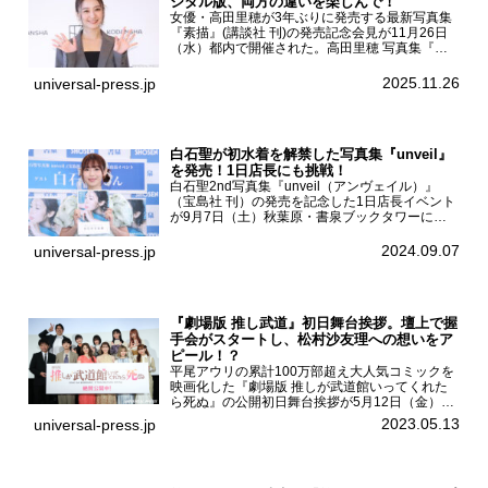
ジタル版、両方の違いを楽しんで！
女優・高田里穂が3年ぶりに発売する最新写真集
『素描』(講談社 刊)の発売記念会見が11月26日
（水）都内で開催された。高田里穂 写真集『素
描』発売記念会見現在、ドラマDiVE『悪いのは
あなたです』(読売テレビ)に出演するなど女優と
2025.11.26
universal-press.jp
して活躍中...
白石聖が初水着を解禁した写真集『unveil』
を発売！1日店長にも挑戦！
白石聖2nd写真集『unveil（アンヴェイル）』
（宝島社 刊）の発売を記念した1日店長イベント
が9月7日（土）秋葉原・書泉ブックタワーにて
開催された。白石聖2nd写真集『unveil』の発売
を記念し1日店長イベントを開催した本写真集は
2024.09.07
universal-press.jp
25...
『劇場版 推し武道』初日舞台挨拶。壇上で握
手会がスタートし、松村沙友理への想いをア
ピール！？
平尾アウリの累計100万部超え大人気コミックを
映画化した『劇場版 推しが武道館いってくれた
ら死ぬ』の公開初日舞台挨拶が5月12日（金）新
宿バルト9で開催され、出演者の松村沙友理、中
2023.05.13
universal-press.jp
村里帆、MOMO(@onefive)、KANO(@onefi...