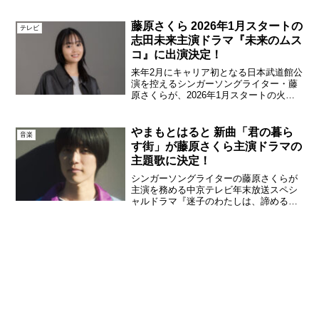
18日（水）にデジタルリリースされる
「Angel」は、前作アルバム『wood
藤原さくら 2026年1月スタートの
テレビ
mood...
志田未来主演ドラマ『未来のムス
コ』に出演決定！
来年2月にキャリア初となる日本武道館公
演を控えるシンガーソングライター・藤
原さくらが、2026年1月スタートの火曜
ドラマ『未来のムスコ』に出演すること
がわかった。主演は志田未来が務める。
藤原さくら原作は、『マルモのおきて』
やまもとはると 新曲「君の暮ら
音楽
（2011年・CX...
す街」が藤原さくら主演ドラマの
主題歌に決定！
シンガーソングライターの藤原さくらが
主演を務める中京テレビ年末放送スペシ
ャルドラマ『迷子のわたしは、諦めるこ
ともうまくいかない』の主題歌に、同じ
くシンガーソングライターのやまもとは
るとの新曲「君の暮らす街」が決定。や
まもとはるとにとって、ド...