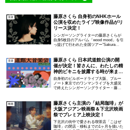
藤原さくら 自身初のNHKホール
音楽
公演を収めたライブ映像作品がリ
リース決定！
シンガーソングライターの藤原さくらが
自身5枚目のアルバム「wood mood」を引
っ提げて行われた全国ツアー”Sakura
Fujiwara Tour 2024 wood mood”。今年の5
月に東京・NHKホールにて開催されたツ
アーファイ...
藤原さくら 日本武道館公演の開
音楽
催が決定！皆さんに、わたしの精
神的ビキニを披露する時が来まし
た
自身初のビルボードライブ大阪、ブルー
ノート東京でのワンマンライブを大盛況
で終えたシンガーソングライター・藤原
さくらが、2026年2月23日（月・祝）に
キャリア初となる日本武道館公演「藤原
さくら 10th Anniversary 武道館大音楽...
藤原さくら主演の「結局珈琲」が
映画
大阪アジアン映画祭＆下北沢映画
祭でプレミア上映決定！
下北沢の街中で愛される喫茶店「こはぜ
珈琲」の閉店・移転までの1ヶ月を描いた