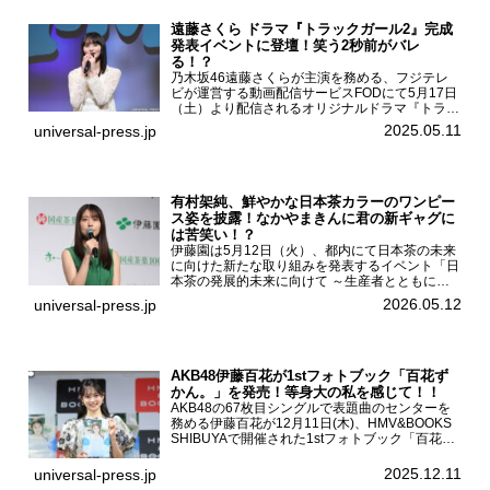
遠藤さくら ドラマ『トラックガール2』完成
発表イベントに登壇！笑う2秒前がバレ
る！？
乃木坂46遠藤さくらが主演を務める、フジテレ
ビが運営する動画配信サービスFODにて5月17日
（土）より配信されるオリジナルドラマ『トラッ
クガール2』の完成発表イベントが５月10日
2025.05.11
universal-press.jp
（土）都内で開催された。FODドラマ『トラック
ガール2』完成発...
有村架純、鮮やかな日本茶カラーのワンピー
ス姿を披露！なかやまきんに君の新ギャグに
は苦笑い！？
伊藤園は5月12日（火）、都内にて日本茶の未来
に向けた新たな取り組みを発表するイベント「日
本茶の発展的未来に向けて ～生産者とともに。
日本茶を世界へ～」を開催。イベントには伊藤園
2026.05.12
universal-press.jp
のCMキャラクターを務める有村架純、伊藤園よ
り志田光正、契約茶...
AKB48伊藤百花が1stフォトブック「百花ず
かん。」を発売！等身大の私を感じて！！
AKB48の67枚目シングルで表題曲のセンターを
務める伊藤百花が12月11日(木)、HMV&BOOKS
SHIBUYAで開催された1stフォトブック「百花ず
かん。」（光文社 刊）発売記念記者会見に登壇
した。AKB48伊藤百花1stフォトブッ...
2025.12.11
universal-press.jp