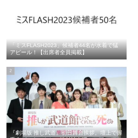
「ミスFLASH2023」候補者44名が水着で猛
アピール！【出席者全員掲載】
『劇場版 推し武道』初日舞台挨拶。壇上で握