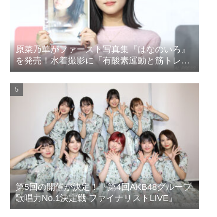
原菜乃華がファースト写真集『はなのいろ』
を発売！水着撮影に「有酸素運動と筋トレを
頑張りました」
第5回の開催が決定！『第4回AKB48グループ
歌唱力No.1決定戦 ファイナリストLIVE』