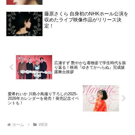
藤原さくら 自身初のNHKホール公演を
収めたライブ映像作品がリリース決
定！
広瀬すず 艶やかな着物姿で学生時代を振
り返る！映画『ゆきてかへらぬ』完成披
露舞台挨拶
愛希れいか 川島小鳥撮り下ろしの2025-
2026年カレンダーを発売！発売記念イベ
ントも！
ホーム
WEB