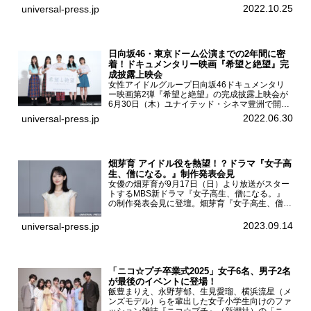
主演を務めた女優の山田杏奈、監督の福永壮志が
2022.10.25
universal-press.jp
登壇。本作について語った。映画『山女』第35
回東京国際...
日向坂46・東京ドーム公演までの2年間に密
着！ドキュメンタリー映画『希望と絶望』完
成披露上映会
女性アイドルグループ日向坂46ドキュメンタリ
ー映画第2弾『希望と絶望』の完成披露上映会が
6月30日（木）ユナイテッド・シネマ豊洲で開催
され、日向坂46メンバーの加藤史帆、齊藤京
2022.06.30
universal-press.jp
子、佐々木久美、富田鈴花、松田好花の5人が登
壇。舞台挨拶を行った...
畑芽育 アイドル役を熱望！？ドラマ『女子高
生、僧になる。』制作発表会見
女優の畑芽育が9月17日（日）より放送がスター
トするMBS新ドラマ『女子高生、僧になる。』
の制作発表会見に登壇。畑芽育『女子高生、僧に
なる。』制作発表会見畑芽育は本作の出演オファ
ーについて「下白石麦は頭にビックリマークと、
2023.09.14
universal-press.jp
はてなマークが連続...
「ニコ☆プチ卒業式2025」女子6名、男子2名
が最後のイベントに登場！
飯豊まりえ、永野芽郁、生見愛瑠、横浜流星（メ
ンズモデル）らを輩出した女子小学生向けのファ