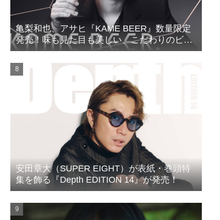
亀梨和也、アサヒ『KAME BEER』数量限定
発売！味も見た目も美しい、こだわりのビー
ルがついに完成
安田章大（SUPER EIGHT）が表紙・巻頭特
集を飾る『Depth EDITION 14』が発売！