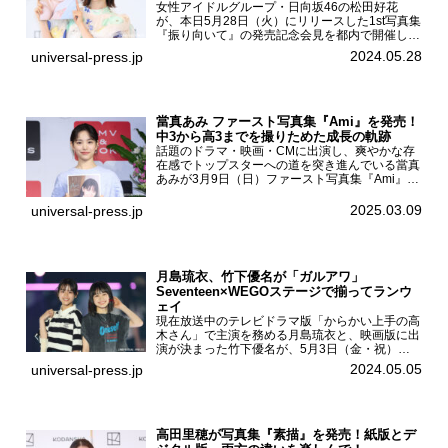
女性アイドルグループ・日向坂46の松田好花
が、本日5月28日（火）にリリースした1st写真集
『振り向いて』の発売記念会見を都内で開催し
た。日向坂46 松田好花1st写真集『振り向いて』
2024.05.28
universal-press.jp
発売記念会見写真集では日向坂46の松田好花を
カナダ・バン...
當真あみ ファースト写真集『Ami』を発売！
中3から高3までを撮りためた成長の軌跡
話題のドラマ・映画・CMに出演し、爽やかな存
在感でトップスターへの道を突き進んでいる當真
あみが3月9日（日）ファースト写真集『Ami』
（小学館 刊）の発売記念イベントをHMV＆
BOOKS SHIBUYAで開催した。當真あみファース
2025.03.09
universal-press.jp
ト写真集『...
月島琉衣、竹下優名が「ガルアワ」
Seventeen×WEGOステージで揃ってランウ
ェイ
現在放送中のテレビドラマ版「からかい上手の高
木さん」で主演を務める月島琉衣と、映画版に出
演が決まった竹下優名が、5月3日（金・祝）東
京・国立代々木競技場第一体育館で開催されたフ
2024.05.05
universal-press.jp
ァッション&音楽イベント『Rakuten GirlsAward
...
高田里穂が写真集『素描』を発売！紙版とデ