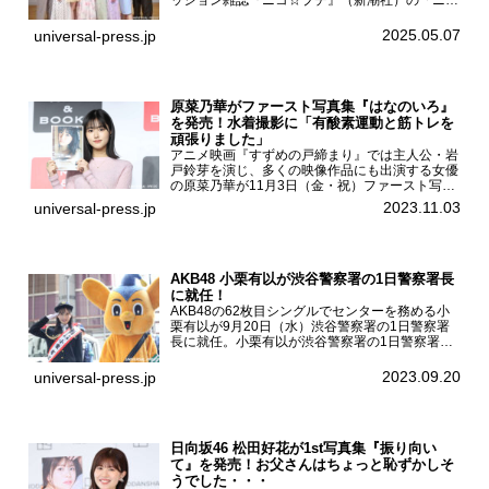
ッション雑誌『ニコ☆プチ』（新潮社）の「ニコ
☆プチ卒業式2025」が5月6日（火・振休）東京
モード学園コクーンタワーで開催され、卒業モデ
2025.05.07
universal-press.jp
ルの川瀬翠子、外...
原菜乃華がファースト写真集『はなのいろ』
を発売！水着撮影に「有酸素運動と筋トレを
頑張りました」
アニメ映画『すずめの戸締まり』では主人公・岩
戸鈴芽を演じ、多くの映像作品にも出演する女優
の原菜乃華が11月3日（金・祝）ファースト写真
集『はなのいろ』発売記念イベントを
2023.11.03
universal-press.jp
HMV&BOOKS SHIBUYAで開催した。原菜乃華フ
ァースト写真集『...
AKB48 小栗有以が渋谷警察署の1日警察署長
に就任！
AKB48の62枚目シングルでセンターを務める小
栗有以が9月20日（水）渋谷警察署の1日警察署
長に就任。小栗有以が渋谷警察署の1日警察署長
に就任9月21日（木曜）から同月30日（土曜）ま
での10日間実施される令和5年 秋の全国交通安全
2023.09.20
universal-press.jp
運動に...
日向坂46 松田好花が1st写真集『振り向い
て』を発売！お父さんはちょっと恥ずかしそ
うでした・・・