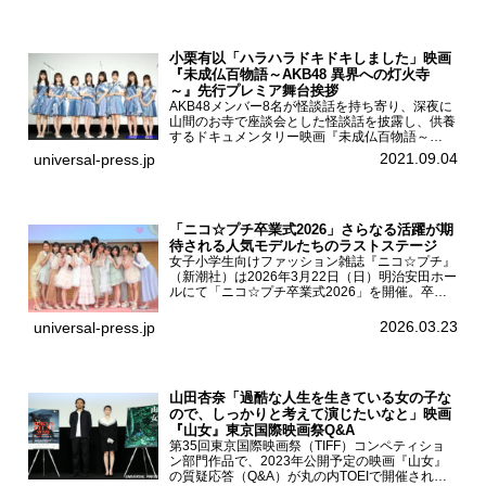
小栗有以「ハラハラドキドキしました」映画
『未成仏百物語～AKB48 異界への灯火寺
～』先行プレミア舞台挨拶
AKB48メンバー8名が怪談話を持ち寄り、深夜に
山間のお寺で座談会とした怪談話を披露し、供養
するドキュメンタリー映画『未成仏百物語～
AKB48異界への灯火寺～』の先行プレミア舞台
2021.09.04
universal-press.jp
挨拶が東京・ユナイテッド・シネマ豊洲で開催さ
れ、AKB48メ...
「ニコ☆プチ卒業式2026」さらなる活躍が期
待される人気モデルたちのラストステージ
女子小学生向けファッション雑誌『ニコ☆プチ』
（新潮社）は2026年3月22日（日）明治安田ホー
ルにて「ニコ☆プチ卒業式2026」を開催。卒業
モデルの青島希愛、安藤実桜、井口美怜、かの
ん、末永ひなた、高梨琴乃、土井ありさ、藤田蒼
2026.03.23
universal-press.jp
果、藤中璃子、...
山田杏奈「過酷な人生を生きている女の子な
ので、しっかりと考えて演じたいなと」映画
『山女』東京国際映画祭Q&A
第35回東京国際映画祭（TIFF）コンペティショ
ン部門作品で、2023年公開予定の映画『山女』
の質疑応答（Q&A）が丸の内TOEIで開催され、