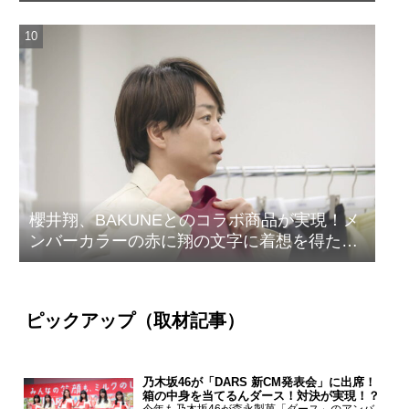
櫻井翔、BAKUNEとのコラボ商品が実現！メ
ンバーカラーの赤に翔の文字に着想を得たデ
ザイン
ピックアップ（取材記事）
乃木坂46が「DARS 新CM発表会」に出席！
箱の中身を当てるんダース！対決が実現！？
今年も乃木坂46が森永製菓「ダース」のアンバ