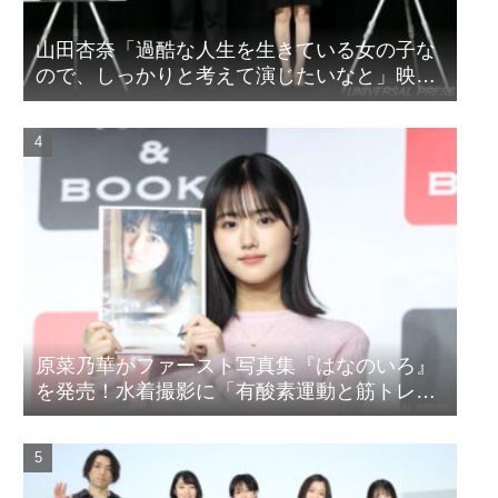
山田杏奈「過酷な人生を生きている女の子な
ので、しっかりと考えて演じたいなと」映画
『山女』東京国際映画祭Q&A
原菜乃華がファースト写真集『はなのいろ』
を発売！水着撮影に「有酸素運動と筋トレを
頑張りました」