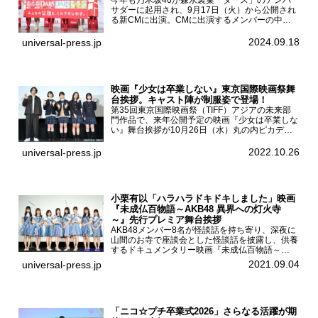
サダーに起用され、9月17日（火）から公開され
る新CMに出演。CMに出演するメンバーの中か
ら岩本蓮加、梅澤美波、遠藤さくら、賀喜遥香、
一ノ瀬美空、菅原咲月が都内にて開催された
2024.09.18
universal-press.jp
「DARS 新CM発表...
映画『少女は卒業しない』東京国際映画祭舞
台挨拶。キャスト陣が制服姿で登場！
第35回東京国際映画祭（TIFF）アジアの未来部
門作品で、来年公開予定の映画『少女は卒業しな
い』舞台挨拶が10月26日（水）丸の内ピカデリ
ーで開催され、出演者の河合優実、小野莉奈、小
宮山莉渚、中井友望、監督の中川駿が登壇。映画
2022.10.26
universal-press.jp
『少女は卒業し...
小栗有以「ハラハラドキドキしました」映画
『未成仏百物語～AKB48 異界への灯火寺
～』先行プレミア舞台挨拶
AKB48メンバー8名が怪談話を持ち寄り、深夜に
山間のお寺で座談会とした怪談話を披露し、供養
するドキュメンタリー映画『未成仏百物語～
AKB48異界への灯火寺～』の先行プレミア舞台
2021.09.04
universal-press.jp
挨拶が東京・ユナイテッド・シネマ豊洲で開催さ
れ、AKB48メ...
「ニコ☆プチ卒業式2026」さらなる活躍が期