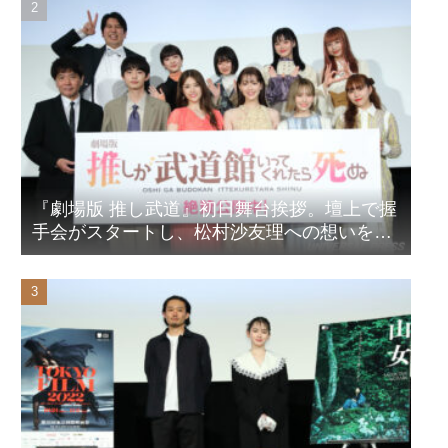
『劇場版 推し武道』初日舞台挨拶。壇上で握
手会がスタートし、松村沙友理への想いをア
ピール！？