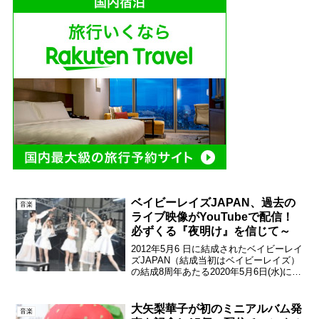
ベイビーレイズJAPAN、過去の
音楽
ライブ映像がYouTubeで配信！
必ずくる『夜明け』を信じて～
2012年5月6 日に結成されたベイビーレイ
ズJAPAN（結成当初はベイビーレイズ）
の結成8周年あたる2020年5月6日(水)に過
去のワンマンライブ映像をYouTubeにて
プレミア配信することがベイビーレイズ
JAPANの公式Twitterに...
大矢梨華子が初のミニアルバム発
音楽