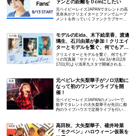
ァンとの距離を０cmにしたい
元ベイビーレイズJAPANでタレントの高
見奈央がクリエイターとファンでムーブ
メントを作っていくファンクラブサービ
ス「Fans'」でファンクラブを開設。2020
年8月13日（木）ひる12時より入会が可
能で、会員になると高見の限定コンテン
モデルのEida、木下絵里香、渡邊
その他
ツを閲...
璃生、石川由菜が参加！クリエイ
ターとモデルを繋ぐ、何でもアリ
の写真展「サクドリ」Vol.3
クリエイターとモデルを繋ぐ、何でもア
リの写真展「サクドリ」Vol.3が本日2月
17日(月)より浅草九スタで開催される。
タイトルは写真展「Girls, be
ambitious.」。会期は2月17日(月)から2月
24日(月)まで。同展では、新...
元ベビレ大矢梨華子がソロ活動に
音楽
なって初のワンマンライブを開
催！
元ベイビーレイズJAPANのメンバーで、
歌手でタレントの大矢梨華子が先日に都
内のライブハウスで定期ライブを行い、
来年4月3日に東京・渋谷TSUTAYA
OWESTにて、ソロ活動になって初のワ
ンマンライブを開催することを発表し
高田秋、大矢梨華子、碓井玲菜
WEB
た。 大矢は、昨...
「モクベン」ハロウィーン仮装を