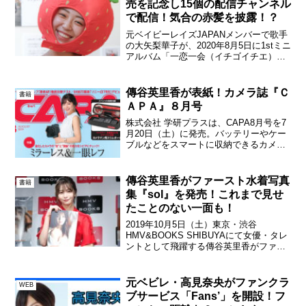
売を記念し15個の配信チャンネル
で配信！気合の赤髪を披露！？
元ベイビーレイズJAPANメンバーで歌手
の大矢梨華子が、2020年8月5日に1stミニ
アルバム「一恋一会（イチゴイチエ）」
の発売を記念しYouTubeやSHOWROOM
など15個の配信チャンネルにてそれぞれ
配信を行う「一恋一会」リリース記念...
傳谷英里香が表紙！カメラ誌『Ｃ
書籍
ＡＰＡ』８月号
株式会社 学研プラスは、CAPA8月号を7
月20日（土）に発売。バッテリーやケー
ブルなどをスマートに収納できるカメラ
マン用スリムポーチ付き。6100万画素
「ソニーα7R Ⅳ」速報記事のほか中央ア
ルプスの夏山撮影テクニックも公開。表
傳谷英里香がファースト水着写真
書籍
紙モデルは...
集『sol』を発売！これまで見せ
たことのない一面も！
2019年10月5日（土）東京・渋谷
HMV&BOOKS SHIBUYAにて女優・タレ
ントとして飛躍する傳谷英里香がファー
スト水着写真集『sol』（集英社 刊）を発
売するのを記念してイベントを行った。
スペイン・バルセロナで撮影された写真
元ベビレ・高見奈央がファンクラ
WEB
集は「...
ブサービス「Fans’」を開設！フ