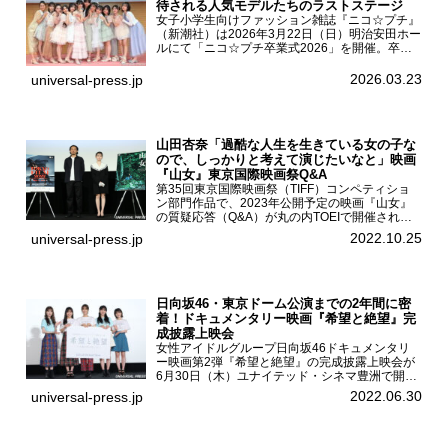
待される人気モデルたちのラストステージ
女子小学生向けファッション雑誌『ニコ☆プチ』
（新潮社）は2026年3月22日（日）明治安田ホー
ルにて「ニコ☆プチ卒業式2026」を開催。卒業
モデルの青島希愛、安藤実桜、井口美怜、かの
ん、末永ひなた、高梨琴乃、土井ありさ、藤田蒼
2026.03.23
universal-press.jp
果、藤中璃子、...
山田杏奈「過酷な人生を生きている女の子な
ので、しっかりと考えて演じたいなと」映画
『山女』東京国際映画祭Q&A
第35回東京国際映画祭（TIFF）コンペティショ
ン部門作品で、2023年公開予定の映画『山女』
の質疑応答（Q&A）が丸の内TOEIで開催され、
主演を務めた女優の山田杏奈、監督の福永壮志が
2022.10.25
universal-press.jp
登壇。本作について語った。映画『山女』第35
回東京国際...
日向坂46・東京ドーム公演までの2年間に密
着！ドキュメンタリー映画『希望と絶望』完
成披露上映会
女性アイドルグループ日向坂46ドキュメンタリ
ー映画第2弾『希望と絶望』の完成披露上映会が
6月30日（木）ユナイテッド・シネマ豊洲で開催
され、日向坂46メンバーの加藤史帆、齊藤京
2022.06.30
universal-press.jp
子、佐々木久美、富田鈴花、松田好花の5人が登
壇。舞台挨拶を行った...