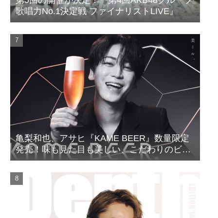
第5回の開催が決定！『第4回AKB48グループ
歌唱力No.1決定戦 ファイナリストLIVE』
亀梨和也、アサヒ『KAME BEER』数量限定
発売！味も見た目も美しい、こだわりのビー
ルがついに完成