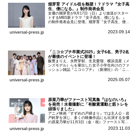
畑芽育 アイドル役を熱望！？ドラマ『女子高
生、僧になる。』制作発表会見
女優の畑芽育が9月17日（日）より放送がスター
トするMBS新ドラマ『女子高生、僧になる。』
の制作発表会見に登壇。畑芽育『女子高生、僧に
なる。』制作発表会見畑芽育は本作の出演オファ
ーについて「下白石麦は頭にビックリマークと、
2023.09.14
universal-press.jp
はてなマークが連続...
「ニコ☆プチ卒業式2025」女子6名、男子2名
が最後のイベントに登場！
飯豊まりえ、永野芽郁、生見愛瑠、横浜流星（メ
ンズモデル）らを輩出した女子小学生向けのファ
ッション雑誌『ニコ☆プチ』（新潮社）の「ニコ
☆プチ卒業式2025」が5月6日（火・振休）東京
モード学園コクーンタワーで開催され、卒業モデ
2025.05.07
universal-press.jp
ルの川瀬翠子、外...
原菜乃華がファースト写真集『はなのいろ』
を発売！水着撮影に「有酸素運動と筋トレを
頑張りました」
アニメ映画『すずめの戸締まり』では主人公・岩
戸鈴芽を演じ、多くの映像作品にも出演する女優
の原菜乃華が11月3日（金・祝）ファースト写真
集『はなのいろ』発売記念イベントを
2023.11.03
universal-press.jp
HMV&BOOKS SHIBUYAで開催した。原菜乃華フ
ァースト写真集『...