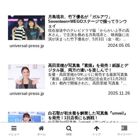
月島琉衣、竹下優名が「ガルアワ」
Seventeen×WEGOステージで揃ってランウ
ェイ
現在放送中のテレビドラマ版「からかい上手の高
木さん」で主演を務める月島琉衣と、映画版に出
演が決まった竹下優名が、5月3日（金・祝）東
京・国立代々木競技場第一体育館で開催されたフ
2024.05.05
universal-press.jp
ァッション&音楽イベント『Rakuten GirlsAward
...
高田里穂が写真集『素描』を発売！紙版とデ
ジタル版、両方の違いを楽しんで！
女優・高田里穂が3年ぶりに発売する最新写真集
『素描』(講談社 刊)の発売記念会見が11月26日
（水）都内で開催された。高田里穂 写真集『素
描』発売記念会見現在、ドラマDiVE『悪いのは
あなたです』(読売テレビ)に出演するなど女優と
2025.11.26
universal-press.jp
して活躍中...
白石聖が初水着を解禁した写真集『unveil』
を発売！1日店長にも挑戦！
白石聖2nd写真集『unveil（アンヴェイル）』
（宝島社 刊）の発売を記念した1日店長イベント
が9月7日（土）秋葉原・書泉ブックタワーにて
メニュー
ホーム
検索
トップ
サイドバー
開催された。白石聖2nd写真集『unveil』の発売