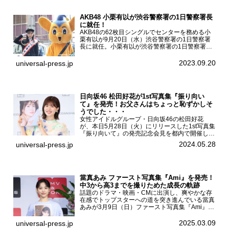
AKB48 小栗有以が渋谷警察署の1日警察署長
に就任！
AKB48の62枚目シングルでセンターを務める小
栗有以が9月20日（水）渋谷警察署の1日警察署
長に就任。小栗有以が渋谷警察署の1日警察署長
に就任9月21日（木曜）から同月30日（土曜）ま
での10日間実施される令和5年 秋の全国交通安全
2023.09.20
universal-press.jp
運動に...
日向坂46 松田好花が1st写真集『振り向い
て』を発売！お父さんはちょっと恥ずかしそ
うでした・・・
女性アイドルグループ・日向坂46の松田好花
が、本日5月28日（火）にリリースした1st写真集
『振り向いて』の発売記念会見を都内で開催し
た。日向坂46 松田好花1st写真集『振り向いて』
2024.05.28
universal-press.jp
発売記念会見写真集では日向坂46の松田好花を
カナダ・バン...
當真あみ ファースト写真集『Ami』を発売！
中3から高3までを撮りためた成長の軌跡
話題のドラマ・映画・CMに出演し、爽やかな存
在感でトップスターへの道を突き進んでいる當真
あみが3月9日（日）ファースト写真集『Ami』
（小学館 刊）の発売記念イベントをHMV＆
BOOKS SHIBUYAで開催した。當真あみファース
2025.03.09
universal-press.jp
ト写真集『...