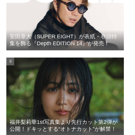
安田章大（SUPER EIGHT）が表紙・巻頭特
集を飾る『Depth EDITION 14』が発売！
福井梨莉華1st写真集より先行カット第2弾が
公開！ドキッとする“オトナカット”が解禁！