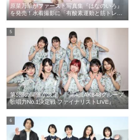
原菜乃華がファースト写真集『はなのいろ』
を発売！水着撮影に「有酸素運動と筋トレを
頑張りました」
第5回の開催が決定！『第4回AKB48グループ
歌唱力No.1決定戦 ファイナリストLIVE』