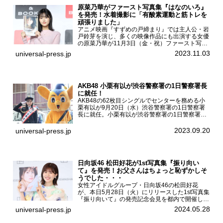
原菜乃華がファースト写真集『はなのいろ』
を発売！水着撮影に「有酸素運動と筋トレを
頑張りました」
アニメ映画『すずめの戸締まり』では主人公・岩
戸鈴芽を演じ、多くの映像作品にも出演する女優
の原菜乃華が11月3日（金・祝）ファースト写真
集『はなのいろ』発売記念イベントを
2023.11.03
universal-press.jp
HMV&BOOKS SHIBUYAで開催した。原菜乃華フ
ァースト写真集『...
AKB48 小栗有以が渋谷警察署の1日警察署長
に就任！
AKB48の62枚目シングルでセンターを務める小
栗有以が9月20日（水）渋谷警察署の1日警察署
長に就任。小栗有以が渋谷警察署の1日警察署長
に就任9月21日（木曜）から同月30日（土曜）ま
での10日間実施される令和5年 秋の全国交通安全
2023.09.20
universal-press.jp
運動に...
日向坂46 松田好花が1st写真集『振り向い
て』を発売！お父さんはちょっと恥ずかしそ
うでした・・・
女性アイドルグループ・日向坂46の松田好花
が、本日5月28日（火）にリリースした1st写真集
『振り向いて』の発売記念会見を都内で開催し
た。日向坂46 松田好花1st写真集『振り向いて』
2024.05.28
universal-press.jp
発売記念会見写真集では日向坂46の松田好花を
カナダ・バン...