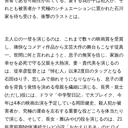
害者である可能性が出てくる。愛する我が子は犯人か、そ
れとも被害者か？究極のシチュエーションに置かれた石川
家を待ち受ける、衝撃のラストとは。
主人公の一登を演じるのは、これまで数々の映画賞を受賞
し、痛快なコメディ作品から文芸大作の舞台もこなす堤真
一。世間に何と言われようと、息子の無実を信じ、家族の
幸せを必死で守る父親を大熱演。妻・貴代美を演じるの
は、堤幸彦監督とは『悼む人』以来2度目のタッグとなる
石田ゆり子。悲しみで崩れそうになりながらも、息子の運
命を背負う覚悟を決める母親を繊細に演じる。長男・規士
(ただし)役には、ドラマ「中学聖日記」で大ブレイク、今
年は4本の映画出演を予定している岡田健史。殺人犯か被
害者か、究極の運命を左右する重要な役どころを体当たり
で演じる。そして、長女・雅(みやび)役を演じるのは、21
年度前期NHK連続テレビ小説「おかえりモネ」のヒロイ