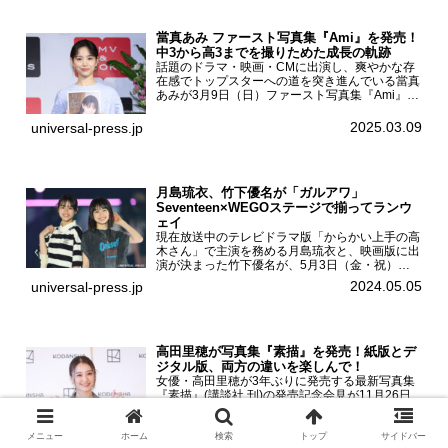
當真あみ ファースト写真集『Ami』を発売！
中3から高3までを撮りためた成長の軌跡
話題のドラマ・映画・CMに出演し、爽やかな存
在感でトップスターへの道を突き進んでいる當真
あみが3月9日（日）ファースト写真集『Ami』
（小学館 刊）の発売記念イベントをHMV＆
BOOKS SHIBUYAで開催した。當真あみファース
2025.03.09
universal-press.jp
ト写真集『...
月島琉衣、竹下優名が「ガルアワ」
Seventeen×WEGOステージで揃ってランウ
ェイ
現在放送中のテレビドラマ版「からかい上手の高
木さん」で主演を務める月島琉衣と、映画版に出
演が決まった竹下優名が、5月3日（金・祝）東
京・国立代々木競技場第一体育館で開催されたフ
2024.05.05
universal-press.jp
ァッション&音楽イベント『Rakuten GirlsAward
...
高田里穂が写真集『素描』を発売！紙版とデ
ジタル版、両方の違いを楽しんで！
女優・高田里穂が3年ぶりに発売する最新写真集
『素描』(講談社 刊)の発売記念会見が11月26日
（水）都内で開催された。高田里穂 写真集『素
描』発売記念会見現在、ドラマDiVE『悪いのは
あなたです』(読売テレビ)に出演するなど女優と
メニュー
ホーム
検索
トップ
サイドバー
2025.11.26
universal-press.jp