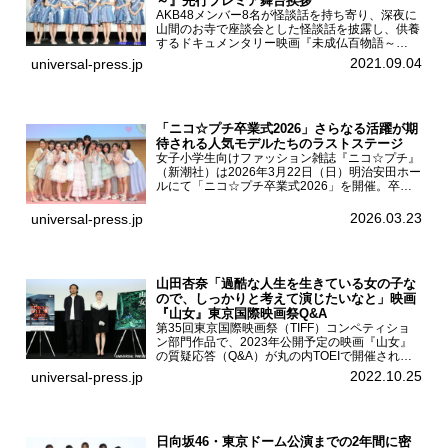
～』先行プレミア舞台挨拶
AKB48メンバー8名が怪談話を持ち寄り、深夜に
山間のお寺で座談会とした怪談話を披露し、供養
するドキュメンタリー映画『未成仏百物語～
AKB48異界への灯火寺～』の先行プレミア舞台
2021.09.04
universal-press.jp
挨拶が東京・ユナイテッド・シネマ豊洲で開催さ
れ、AKB48メ...
「ニコ☆プチ卒業式2026」さらなる活躍が期
待される人気モデルたちのラストステージ
女子小学生向けファッション雑誌『ニコ☆プチ』
（新潮社）は2026年3月22日（日）明治安田ホー
ルにて「ニコ☆プチ卒業式2026」を開催。卒業
モデルの青島希愛、安藤実桜、井口美怜、かの
ん、末永ひなた、高梨琴乃、土井ありさ、藤田蒼
2026.03.23
universal-press.jp
果、藤中璃子、...
山田杏奈「過酷な人生を生きている女の子な
ので、しっかりと考えて演じたいなと」映画
『山女』東京国際映画祭Q&A
第35回東京国際映画祭（TIFF）コンペティショ
ン部門作品で、2023年公開予定の映画『山女』
の質疑応答（Q&A）が丸の内TOEIで開催され、
主演を務めた女優の山田杏奈、監督の福永壮志が
2022.10.25
universal-press.jp
登壇。本作について語った。映画『山女』第35
回東京国際...
日向坂46・東京ドーム公演までの2年間に密