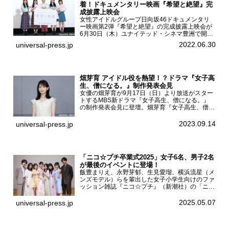
着！ドキュメンタリー映画『希望と絶望』完
成披露上映会
女性アイドルグループ日向坂46ドキュメンタリ
ー映画第2弾『希望と絶望』の完成披露上映会が
6月30日（木）ユナイテッド・シネマ豊洲で開催
され、日向坂46メンバーの加藤史帆、齊藤京
2022.06.30
universal-press.jp
子、佐々木久美、富田鈴花、松田好花の5人が登
壇。舞台挨拶を行った...
畑芽育 アイドル役を熱望！？ドラマ『女子高
生、僧になる。』制作発表会見
女優の畑芽育が9月17日（日）より放送がスター
トするMBS新ドラマ『女子高生、僧になる。』
の制作発表会見に登壇。畑芽育『女子高生、僧に
なる。』制作発表会見畑芽育は本作の出演オファ
ーについて「下白石麦は頭にビックリマークと、
2023.09.14
universal-press.jp
はてなマークが連続...
「ニコ☆プチ卒業式2025」女子6名、男子2名
が最後のイベントに登場！
飯豊まりえ、永野芽郁、生見愛瑠、横浜流星（メ
ンズモデル）らを輩出した女子小学生向けのファ
ッション雑誌『ニコ☆プチ』（新潮社）の「ニコ
☆プチ卒業式2025」が5月6日（火・振休）東京
モード学園コクーンタワーで開催され、卒業モデ
2025.05.07
universal-press.jp
ルの川瀬翠子、外...