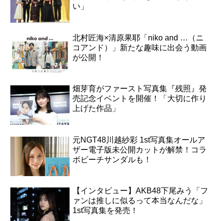
い」
北村匠海×清原果耶「niko and …（ニ
コアンド）」新たな趣味に出会う動画
が公開！
畑芽育がファースト写真集『残照』発
売記念イベントを開催！「大切に作り
上げた作品」
元NGT48川越紗彩 1st写真集オールア
ザー電子版未公開カットが解禁！コラ
ボビーチサンダルも！
【インタビュー】AKB48下尾みう「フ
ァンは推しに似るって本当なんだな」
1st写真集を発売！