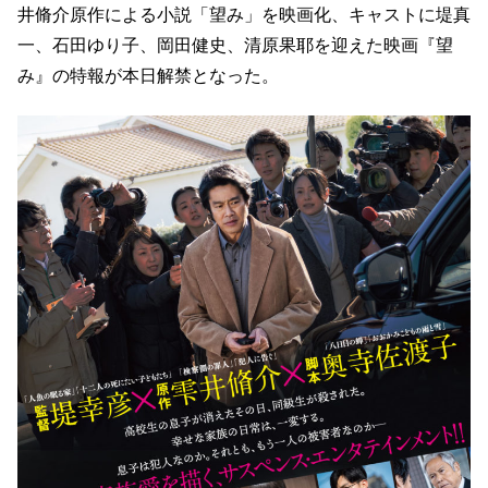
井脩介原作による小説「望み」を映画化、キャストに堤真
一、石田ゆり子、岡田健史、清原果耶を迎えた映画『望
み』の特報が本日解禁となった。