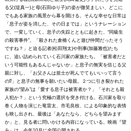
る父(堤真一)と母(石田ゆり子)の姿が微笑ましい、どこに
でもある家族の風景から幕を開ける。そんな幸せな日常は
「息子が姿を消した、その日までは」というナレーション
で、一変していく。息子の失踪とともに起きた、“同級生
の殺害事件”。「殺された倉橋くんと遊び仲間だったそう
ですね？」と迫る記者(松田翔太)や刑事(加藤雅也)たち
に、追い詰められていく石川家の家族たち。「被害者だと
いう可能性もあるんじゃないか」と息子の無実を信じる父
親に対し、「お父さんは規士が死んでてもいいって言う
の⁉」と息子の無事を願いたい母親。２つに引き裂かれた
家族の“望み”は「愛する息子は被害者か？」「それとも殺
人犯か？」という究極の選択を突き付ける。石川家を取り
巻く人物を演じた竜雷太、市毛良枝、による印象的な表情
も映し出され、最後は「あなたなら、どちらを望みます
か」と、見る者に問いかける内容になっている。映画『望
み』は、今年10月に全国公開される。