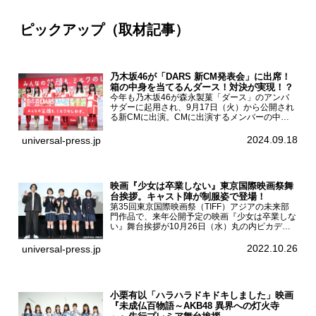
ピックアップ（取材記事）
乃木坂46が「DARS 新CM発表会」に出席！
箱の中身を当てるんダース！対決が実現！？
今年も乃木坂46が森永製菓「ダース」のアンバ
サダーに起用され、9月17日（火）から公開され
る新CMに出演。CMに出演するメンバーの中か
ら岩本蓮加、梅澤美波、遠藤さくら、賀喜遥香、
一ノ瀬美空、菅原咲月が都内にて開催された
2024.09.18
universal-press.jp
「DARS 新CM発表...
映画『少女は卒業しない』東京国際映画祭舞
台挨拶。キャスト陣が制服姿で登場！
第35回東京国際映画祭（TIFF）アジアの未来部
門作品で、来年公開予定の映画『少女は卒業しな
い』舞台挨拶が10月26日（水）丸の内ピカデリ
ーで開催され、出演者の河合優実、小野莉奈、小
宮山莉渚、中井友望、監督の中川駿が登壇。映画
2022.10.26
universal-press.jp
『少女は卒業し...
小栗有以「ハラハラドキドキしました」映画
『未成仏百物語～AKB48 異界への灯火寺