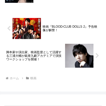
映画『BLOOD-CLUB DOLLS 2』予告映
像が解禁！
脚本家や演出家、映画監督として活躍す
る三浦大輔が銀座九劇アカデミアで演技
ワークショップを開催！
ホーム
映画