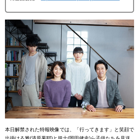
本日解禁された特報映像では、「行ってきます」と笑顔で
出掛ける雅(清原果耶)と規士(岡田健史)ら子供たちを見送