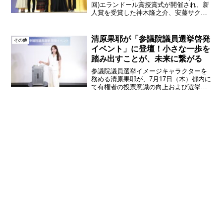
回)エランドール賞授賞式が開催され、新
人賞を受賞した神木隆之介、安藤サク
ラ、横浜流星、清原果耶、吉沢亮、橋本
環奈が登壇した。同賞は1956年に創設さ
れ、日本映画テレビプロデューサー協会
清原果耶が「参議院議員選挙啓発
その他
が選定...
イベント」に登壇！小さな一歩を
踏み出すことが、未来に繋がる
参議院議員選挙イメージキャラクターを
務める清原果耶が、7月17日（木）都内に
て有権者の投票意識の向上および選挙日
の認知促進を目的とした「参議院議員選
挙啓発イベント」に登壇。期日前投票の
周知や投票を呼びかけるためのトークセ
ッション、模擬投票の...