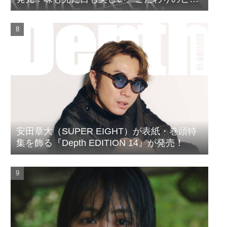
ルがついに完成
安田章大（SUPER EIGHT）が表紙・巻頭特
集を飾る『Depth EDITION 14』が発売！