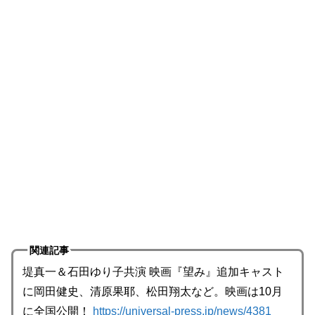
関連記事
堤真一＆石田ゆり子共演 映画『望み』追加キャスト
に岡田健史、清原果耶、松田翔太など。映画は10月
に全国公開！
https://universal-press.jp/news/4381