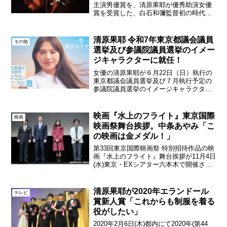
主演男優賞を、清原果耶が優秀助演女優
賞を受賞した、白石和彌監督初の時代劇
『碁盤斬り』が、イタリア トスカーナ州
のモンタルチーノで6月11日～15日まで
開催された映画祭RED LINE
清原果耶 令和7年東京都議会議員
その他
INTERNATI...
選挙及び参議院議員選挙のイメー
ジキャラクターに就任！
女優の清原果耶が６月22日（日）執行の
東京都議会議員選挙及び７月執行予定の
参議院議員選挙のイメージキャラクター
に就任。ポスターが東京都及び区市町村
庁舎・関連施設等において順次掲出され
るほか、静止画・動画広告を、特設ホー
映画『水上のフライト』東京国際
映画
ムページ、SNS広告、...
映画祭舞台挨拶。中条あやみ「こ
の映画は金メダル！」
第33回東京国際映画祭 特別招待作品の映
画『水上のフライト』舞台挨拶が11月4日
(水)東京・EXシアター六本木で開催さ
れ、出演者の中条あやみ、小澤征悦、監
督を務めた兼重淳、スポーツ庁長官でア
テネ五輪ハンマー投・金メダリストの室
清原果耶が2020年エランドール
テレビ
伏広治が登壇し...
賞新人賞「これからも制服を着る
役がしたい」
2020年2月6日(木)都内にて2020年(第44