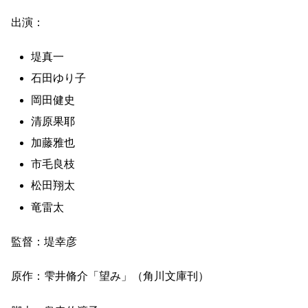
出演：
堤真一
石田ゆり子
岡田健史
清原果耶
加藤雅也
市毛良枝
松田翔太
竜雷太
監督：堤幸彦
原作：雫井脩介「望み」（角川文庫刊）