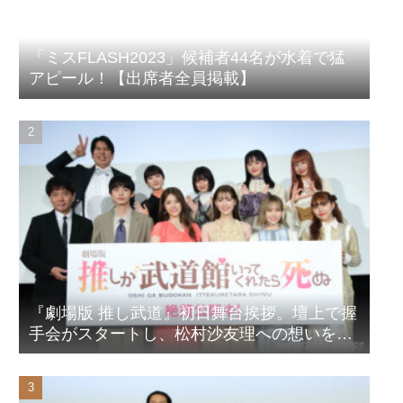
「ミスFLASH2023」候補者44名が水着で猛
アピール！【出席者全員掲載】
『劇場版 推し武道』初日舞台挨拶。壇上で握
手会がスタートし、松村沙友理への想いをア
ピール！？