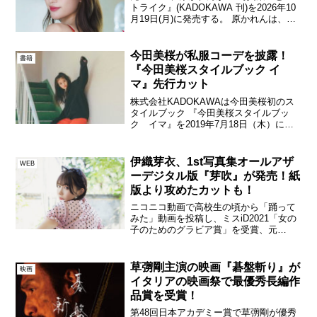
トライク』(KADOKAWA 刊)を2026年10
月19日(月)に発売する。 原かれんは、
2024年11月にNMB48を卒業し、現在はイ
ンフルエンサーとして活躍中！アイドル
時代に […]
今田美桜が私服コーデを披露！
書籍
『今田美桜スタイルブック イ
マ』先行カット
株式会社KADOKAWAは今田美桜初のス
タイルブック 『今田美桜スタイルブッ
ク イマ』を2019年7月18日（木）に発
売 。フォトブックでは今田美桜のプライ
ベートを大解剖。すべて私服で臨んだフ
ァッションページ、カバンの中身、毎日
伊織芽衣、1st写真集オールアザ
WEB
の美容法など...
ーデジタル版『芽吹』が発売！紙
版より攻めたカットも！
ニコニコ動画で高校生の頃から「踊って
みた」動画を投稿し、ミスiD2021「女の
子のためのグラビア賞」を受賞、元
「Couleur Clarity」のメンバーで、現在は
アイドルグループ「GigiL」のメンバーと
して活動する伊 […]
草彅剛主演の映画『碁盤斬り』が
映画
イタリアの映画祭で最優秀長編作
品賞を受賞！
第48回日本アカデミー賞で草彅剛が優秀