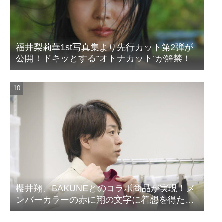
福井梨莉華1st写真集より先行カット第2弾が
公開！ドキッとする“オトナカット”が解禁！
櫻井翔、BAKUNEとのコラボ商品が実現！メ
ンバーカラーの赤に翔の文字に着想を得たデ
ザイン