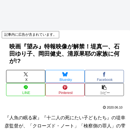
記事内に広告が含まれています。
映画『望み』特報映像が解禁！堤真一、石
田ゆり子、岡田健史、清原果耶の家族に何
が!?
X
Bluesky
Facebook
LINE
Pinterest
コピー
2020.06.10
『人魚の眠る家』『十二人の死にたい子どもたち』の堤幸
彦監督が、「クローズド・ノート」「検察側の罪人」の雫