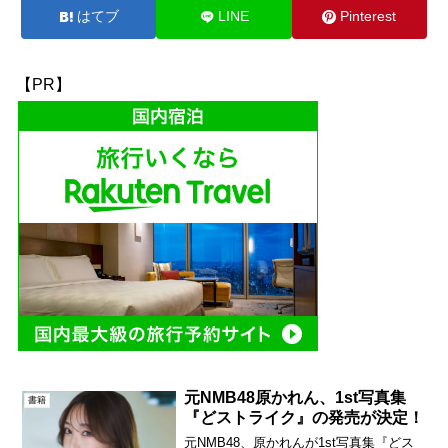
はてブ
LINE
Pinterest
【PR】
元NMB48原かれん、1st写真集
書籍
『どストライク』の発売が決定！
元NMB48、原かれんが1st写真集『どス