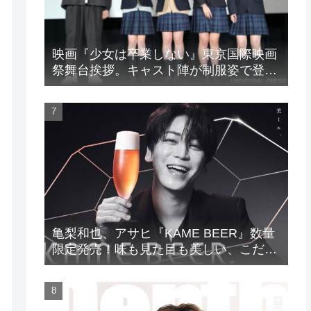
映画『少女は卒業しない』東京国際映画
祭舞台挨拶。キャスト陣が制服姿で登
場！
亀梨和也、アサヒ『KAME BEER』数量
限定発売！味も見た目も美しい、こだわ
りのビールがついに完成