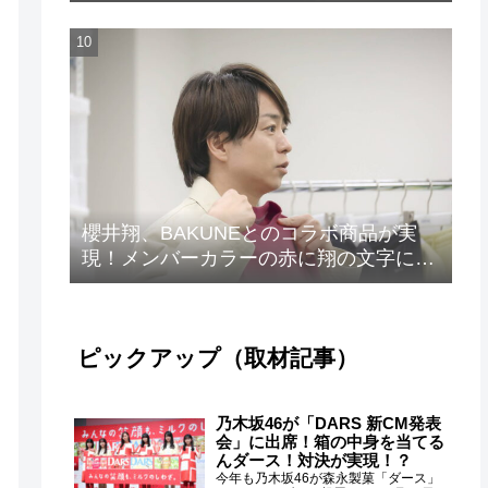
ト”が解禁！
櫻井翔、BAKUNEとのコラボ商品が実
現！メンバーカラーの赤に翔の文字に着
想を得たデザイン
ピックアップ（取材記事）
乃木坂46が「DARS 新CM発表
会」に出席！箱の中身を当てる
んダース！対決が実現！？
今年も乃木坂46が森永製菓「ダース」