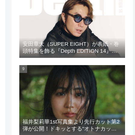
安田章大（SUPER EIGHT）が表紙・巻
頭特集を飾る『Depth EDITION 14』が
発売！
福井梨莉華1st写真集より先行カット第2
弾が公開！ドキッとする“オトナカッ