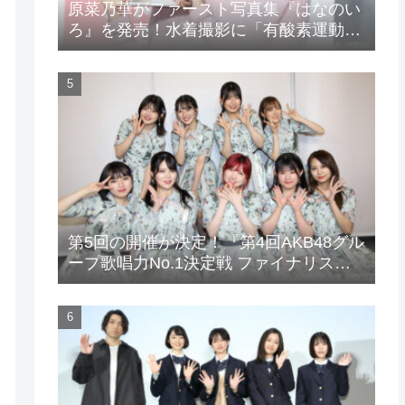
原菜乃華がファースト写真集『はなのい
ろ』を発売！水着撮影に「有酸素運動と
筋トレを頑張りました」
第5回の開催が決定！『第4回AKB48グル
ープ歌唱力No.1決定戦 ファイナリスト
LIVE』