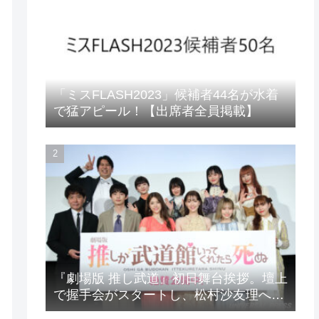
「ミスFLASH2023」候補者44名が水着
で猛アピール！【出席者全員掲載】
『劇場版 推し武道』初日舞台挨拶。壇上
で握手会がスタートし、松村沙友理への
想いをアピール！？