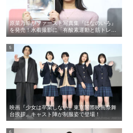
原菜乃華がファースト写真集『はなのいろ』
を発売！水着撮影に「有酸素運動と筋トレを
頑張りました」
映画『少女は卒業しない』東京国際映画祭舞
台挨拶。キャスト陣が制服姿で登場！