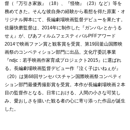
督（『万引き家族』（18）、『怪物』（23）など）等を
務めてきた。そんな彼自身の経験から着想を得た原案・オ
リジナル脚本にて、長編劇場映画監督デビューを果たす。
佐藤快磨監督は、2014年に制作した『ガンバレとかうる
せぇ』が、ぴあフィルムフェスティバルPFFアワード
2014で映画ファン賞と観客賞を受賞、第19回釜山国際映
画祭のコンペティション部門に出品。文化庁委託事業
『ndjc：若手映画作家育成プロジェクト2015』に選ばれ
る。長編劇場映画監督デビュー作『泣く子はいねぇが』
（20）は第68回サンセバスチャン国際映画祭コンペティ
ション部門最優秀撮影賞を受賞。本作が長編劇場映画２本
目の監督作となる。日常における、人間の小さな可笑し
み、愛おしさを描いた観る者の心に寄り添った作品が誕生
した。