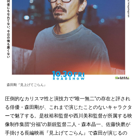
森田剛『見上げてごらん』
圧倒的なカリスマ性と演技力で“唯一無二”の存在と評され
る俳優・森田剛が、これまで演じたことのないキャラクタ
ーで魅了する。是枝裕和監督や西川美和監督が所属する映
像制作集団“分福”の新鋭監督二人・森本晶一、佐藤快磨が
手掛ける長編映画『見上げてごらん』で森田が演じるの