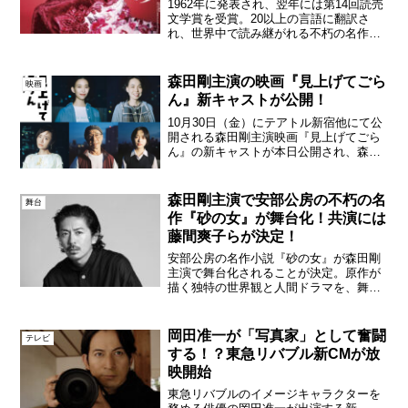
1962年に発表され、翌年には第14回読売
文学賞を受賞。20以上の言語に翻訳さ
れ、世界中で読み継がれる不朽の名作
『砂の女』が、山西竜矢の脚本・演出、
主演・森田剛のもと、舞台化する。舞台
『砂の女』キービジュアル深いワインレ
森田剛主演の映画『見上げてごら
映画
ッドのベルベットに包...
ん』新キャストが公開！
10月30日（金）にテアトル新宿他にて公
開される森田剛主演映画『見上げてごら
ん』の新キャストが本日公開され、森川
葵、川上友里、阿部寛、松本まりか、武
田鉄矢、早瀬憩の出演が決定！あわせ
て、森川葵、川上友里よりコメントも到
森田剛主演で安部公房の不朽の名
舞台
着した。映画『見上げて...
作『砂の女』が舞台化！共演には
藤間爽子らが決定！
安部公房の名作小説『砂の女』が森田剛
主演で舞台化されることが決定。原作が
描く独特の世界観と人間ドラマを、舞台
ならではの表現で届ける。森田剛脚本・
演出は、映像監督・脚本家・舞台演出家
として国内外で高く評価される山西竜矢
岡田准一が「写真家」として奮闘
テレビ
が担当。長編映画『彼女来...
する！？東急リバブル新CMが放
映開始
東急リバブルのイメージキャラクターを