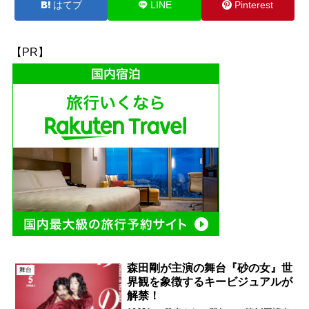
はてブ
LINE
Pinterest
【PR】
森田剛が主演の舞台『砂の女』世
舞台
界観を象徴するキービジュアルが
解禁！