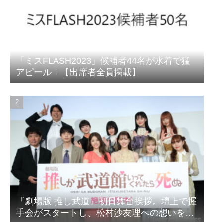
「ミスFLASH2023」候補者44名が水着で猛
アピール！【出席者全員掲載】
『劇場版 推し武道』初日舞台挨拶。壇上で握
手会がスタートし、松村沙友理への想いをア