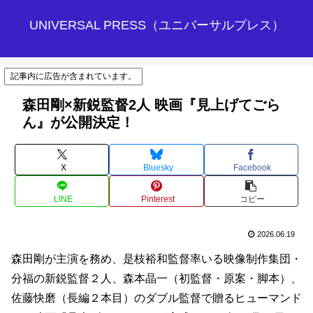
UNIVERSAL PRESS（ユニバーサルプレス）
記事内に広告が含まれています。
森田剛×新鋭監督2人 映画『見上げてごら
ん』が公開決定！
X
Bluesky
Facebook
LINE
Pinterest
コピー
2026.06.19
森田剛が主演を務め、是枝裕和監督率いる映像制作集団・
分福の新鋭監督２人、森本晶一（初監督・原案・脚本）、
佐藤快磨（長編２本目）のダブル監督で贈るヒューマンド