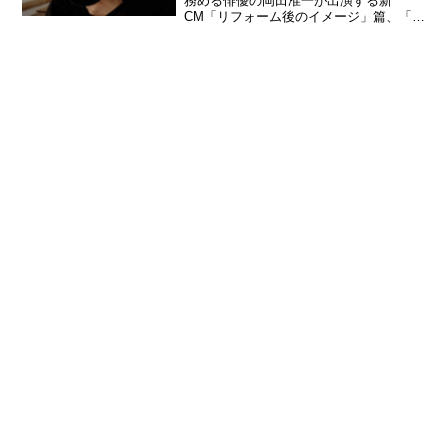
務める俳優の岡田准一が出演する新
CM「リフォーム後のイメージ」篇、「全
国の物件」篇が2025年1月1日（水）より
放映がスタートする。岡田准一 東急リバ
ブル新CM新CMは、岡田准一演じる東急
リバブルの敏腕営...