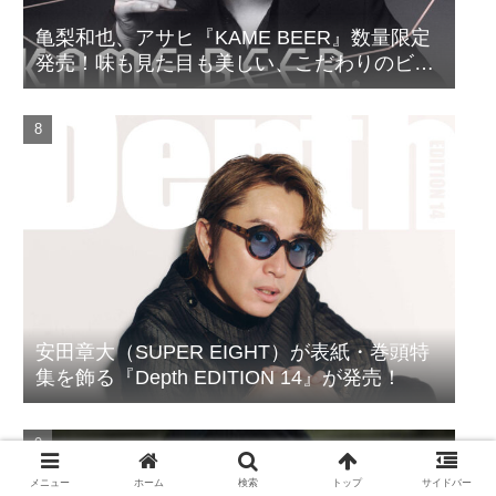
亀梨和也、アサヒ『KAME BEER』数量限定
発売！味も見た目も美しい、こだわりのビー
ルがついに完成
安田章大（SUPER EIGHT）が表紙・巻頭特
集を飾る『Depth EDITION 14』が発売！
メニュー
ホーム
検索
トップ
サイドバー