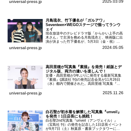
BOOKS SHIBUYAで開催した。當真あみファース
2025.03.09
universal-press.jp
ト写真集『...
月島琉衣、竹下優名が「ガルアワ」
Seventeen×WEGOステージで揃ってランウ
ェイ
現在放送中のテレビドラマ版「からかい上手の高
木さん」で主演を務める月島琉衣と、映画版に出
演が決まった竹下優名が、5月3日（金・祝）東
京・国立代々木競技場第一体育館で開催されたフ
2024.05.05
universal-press.jp
ァッション&音楽イベント『Rakuten GirlsAward
...
高田里穂が写真集『素描』を発売！紙版とデ
ジタル版、両方の違いを楽しんで！
女優・高田里穂が3年ぶりに発売する最新写真集
『素描』(講談社 刊)の発売記念会見が11月26日
（水）都内で開催された。高田里穂 写真集『素
描』発売記念会見現在、ドラマDiVE『悪いのは
あなたです』(読売テレビ)に出演するなど女優と
2025.11.26
universal-press.jp
して活躍中...
白石聖が初水着を解禁した写真集『unveil』
を発売！1日店長にも挑戦！
白石聖2nd写真集『unveil（アンヴェイル）』
（宝島社 刊）の発売を記念した1日店長イベント
が9月7日（土）秋葉原・書泉ブックタワーにて