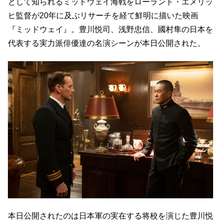
として知られるミッドウェイ海戦をローランド・エメリッ
ヒ監督が20年に及ぶリサーチを経て鮮明に描いた映画
『ミッドウェイ』。豊川悦司、浅野忠信、國村隼の日本を
代表する実力派俳優達の名演シーンが本日公開された。
本日公開されたのは日本軍の実在する将校を演じた豊川悦