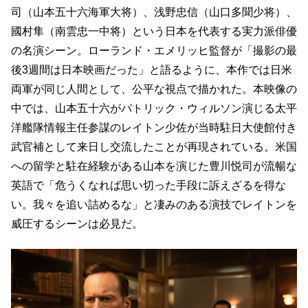
司（山本五十六海軍大将）、浅野忠信（山口多聞少将）、
國村隼（南雲忠一中将）という日本を代表する実力派俳優
の名演シーン。ローランド・エメリッヒ監督が「撮影の最
後3週間は日本映画だった」と語るように、本作では日米
両軍が同じ人間として、公平な視点で描かれた。本映像の
中では、山本五十六がパトリック・ウィルソン演じる太平
洋艦隊情報主任参謀のレイトン少佐が当時駐日大使館付き
武官補として来日し交流したことが再現されている。米国
への留学と駐在経験がある山本を演じた豊川悦司が流暢な
英語で「危うくなれば思い切った手段に訴えざるを得な
い。我々を追い詰めるな」と凄みのある演技でレイトンを
威圧するシーンは必見だ。