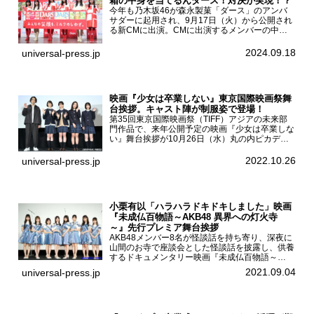
箱の中身を当てるんダース！対決が実現！？
今年も乃木坂46が森永製菓「ダース」のアンバ
サダーに起用され、9月17日（火）から公開され
る新CMに出演。CMに出演するメンバーの中か
ら岩本蓮加、梅澤美波、遠藤さくら、賀喜遥香、
一ノ瀬美空、菅原咲月が都内にて開催された
2024.09.18
universal-press.jp
「DARS 新CM発表...
映画『少女は卒業しない』東京国際映画祭舞
台挨拶。キャスト陣が制服姿で登場！
第35回東京国際映画祭（TIFF）アジアの未来部
門作品で、来年公開予定の映画『少女は卒業しな
い』舞台挨拶が10月26日（水）丸の内ピカデリ
ーで開催され、出演者の河合優実、小野莉奈、小
宮山莉渚、中井友望、監督の中川駿が登壇。映画
2022.10.26
universal-press.jp
『少女は卒業し...
小栗有以「ハラハラドキドキしました」映画
『未成仏百物語～AKB48 異界への灯火寺
～』先行プレミア舞台挨拶
AKB48メンバー8名が怪談話を持ち寄り、深夜に
山間のお寺で座談会とした怪談話を披露し、供養
するドキュメンタリー映画『未成仏百物語～
AKB48異界への灯火寺～』の先行プレミア舞台
2021.09.04
universal-press.jp
挨拶が東京・ユナイテッド・シネマ豊洲で開催さ
れ、AKB48メ...