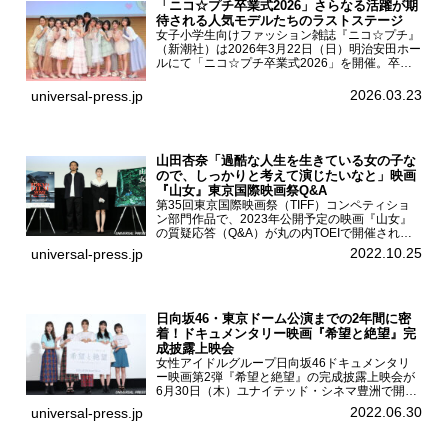
「ニコ☆プチ卒業式2026」さらなる活躍が期
待される人気モデルたちのラストステージ
女子小学生向けファッション雑誌『ニコ☆プチ』
（新潮社）は2026年3月22日（日）明治安田ホー
ルにて「ニコ☆プチ卒業式2026」を開催。卒業
モデルの青島希愛、安藤実桜、井口美怜、かの
ん、末永ひなた、高梨琴乃、土井ありさ、藤田蒼
2026.03.23
universal-press.jp
果、藤中璃子、...
山田杏奈「過酷な人生を生きている女の子な
ので、しっかりと考えて演じたいなと」映画
『山女』東京国際映画祭Q&A
第35回東京国際映画祭（TIFF）コンペティショ
ン部門作品で、2023年公開予定の映画『山女』
の質疑応答（Q&A）が丸の内TOEIで開催され、
主演を務めた女優の山田杏奈、監督の福永壮志が
2022.10.25
universal-press.jp
登壇。本作について語った。映画『山女』第35
回東京国際...
日向坂46・東京ドーム公演までの2年間に密
着！ドキュメンタリー映画『希望と絶望』完
成披露上映会
女性アイドルグループ日向坂46ドキュメンタリ
ー映画第2弾『希望と絶望』の完成披露上映会が
6月30日（木）ユナイテッド・シネマ豊洲で開催
され、日向坂46メンバーの加藤史帆、齊藤京
2022.06.30
universal-press.jp
子、佐々木久美、富田鈴花、松田好花の5人が登
壇。舞台挨拶を行った...