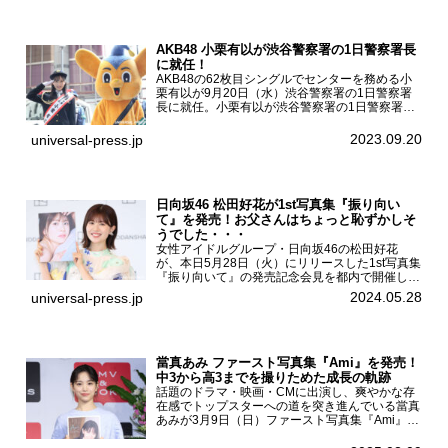
ァースト写真集『...
AKB48 小栗有以が渋谷警察署の1日警察署長
に就任！
AKB48の62枚目シングルでセンターを務める小
栗有以が9月20日（水）渋谷警察署の1日警察署
長に就任。小栗有以が渋谷警察署の1日警察署長
に就任9月21日（木曜）から同月30日（土曜）ま
での10日間実施される令和5年 秋の全国交通安全
2023.09.20
universal-press.jp
運動に...
日向坂46 松田好花が1st写真集『振り向い
て』を発売！お父さんはちょっと恥ずかしそ
うでした・・・
女性アイドルグループ・日向坂46の松田好花
が、本日5月28日（火）にリリースした1st写真集
『振り向いて』の発売記念会見を都内で開催し
た。日向坂46 松田好花1st写真集『振り向いて』
2024.05.28
universal-press.jp
発売記念会見写真集では日向坂46の松田好花を
カナダ・バン...
當真あみ ファースト写真集『Ami』を発売！
中3から高3までを撮りためた成長の軌跡
話題のドラマ・映画・CMに出演し、爽やかな存
在感でトップスターへの道を突き進んでいる當真
あみが3月9日（日）ファースト写真集『Ami』
（小学館 刊）の発売記念イベントをHMV＆