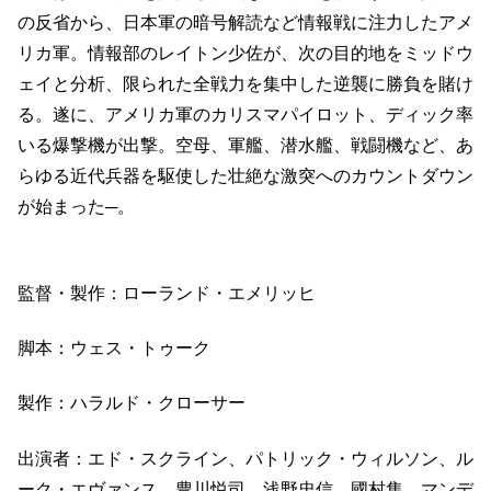
の反省から、日本軍の暗号解読など情報戦に注力したアメ
リカ軍。情報部のレイトン少佐が、次の目的地をミッドウ
ェイと分析、限られた全戦力を集中した逆襲に勝負を賭け
る。遂に、アメリカ軍のカリスマパイロット、ディック率
いる爆撃機が出撃。空母、軍艦、潜水艦、戦闘機など、あ
らゆる近代兵器を駆使した壮絶な激突へのカウントダウン
が始まった─。
監督・製作：ローランド・エメリッヒ
脚本：ウェス・トゥーク
製作：ハラルド・クローサー
出演者：エド・スクライン、パトリック・ウィルソン、ル
ーク・エヴァンス、豊川悦司、浅野忠信、國村隼、マンデ