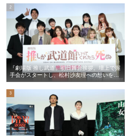
『劇場版 推し武道』初日舞台挨拶。壇上で握
手会がスタートし、松村沙友理への想いをア
ピール！？