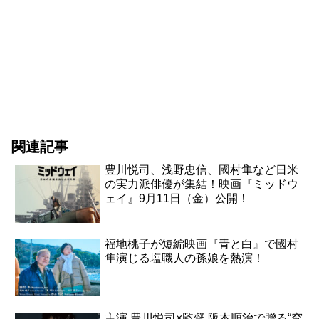
関連記事
豊川悦司、浅野忠信、國村隼など日米
の実力派俳優が集結！映画『ミッドウ
ェイ』9月11日（金）公開！
福地桃子が短編映画『青と白』で國村
隼演じる塩職人の孫娘を熱演！
主演 豊川悦司×監督 阪本順治で贈る“究