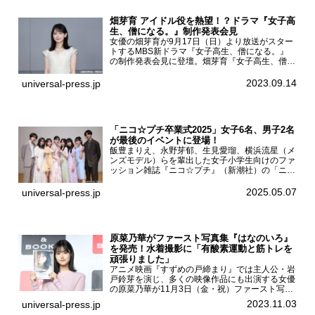
畑芽育 アイドル役を熱望！？ドラマ『女子高
生、僧になる。』制作発表会見
女優の畑芽育が9月17日（日）より放送がスター
トするMBS新ドラマ『女子高生、僧になる。』
の制作発表会見に登壇。畑芽育『女子高生、僧に
なる。』制作発表会見畑芽育は本作の出演オファ
ーについて「下白石麦は頭にビックリマークと、
2023.09.14
universal-press.jp
はてなマークが連続...
「ニコ☆プチ卒業式2025」女子6名、男子2名
が最後のイベントに登場！
飯豊まりえ、永野芽郁、生見愛瑠、横浜流星（メ
ンズモデル）らを輩出した女子小学生向けのファ
ッション雑誌『ニコ☆プチ』（新潮社）の「ニコ
☆プチ卒業式2025」が5月6日（火・振休）東京
モード学園コクーンタワーで開催され、卒業モデ
2025.05.07
universal-press.jp
ルの川瀬翠子、外...
原菜乃華がファースト写真集『はなのいろ』
を発売！水着撮影に「有酸素運動と筋トレを
頑張りました」
アニメ映画『すずめの戸締まり』では主人公・岩
戸鈴芽を演じ、多くの映像作品にも出演する女優
の原菜乃華が11月3日（金・祝）ファースト写真
集『はなのいろ』発売記念イベントを
2023.11.03
universal-press.jp
HMV&BOOKS SHIBUYAで開催した。原菜乃華フ