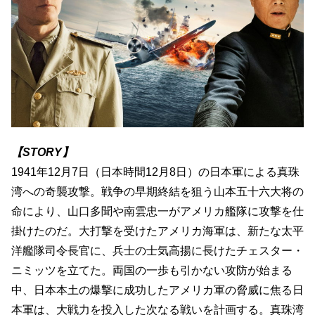
【STORY】
1941年12月7日（日本時間12月8日）の日本軍による真珠
湾への奇襲攻撃。戦争の早期終結を狙う山本五十六大将の
命により、山口多聞や南雲忠一がアメリカ艦隊に攻撃を仕
掛けたのだ。大打撃を受けたアメリカ海軍は、新たな太平
洋艦隊司令長官に、兵士の士気高揚に長けたチェスター・
ニミッツを立てた。両国の一歩も引かない攻防が始まる
中、日本本土の爆撃に成功したアメリカ軍の脅威に焦る日
本軍は、大戦力を投入した次なる戦いを計画する。真珠湾