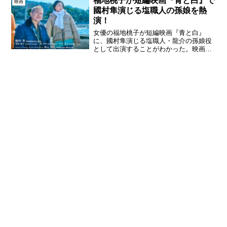
福地桃子が短編映画『青と白』で
映画
開...
國村隼演じる塩職人の孫娘を熱
演！
女優の福地桃子が短編映画『青と白』
に、國村隼演じる塩職人・龍介の孫娘役
として出演することがわかった。映画
『青と白』本作は、西山裕之監督がメガ
ホンを取った短編映画で、中国で唯一の
国際映画製作者連盟公認映画祭である第
25回上海国際映画祭(202...