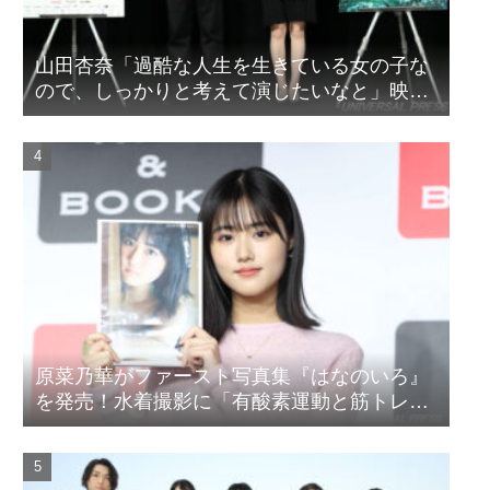
山田杏奈「過酷な人生を生きている女の子な
ので、しっかりと考えて演じたいなと」映画
『山女』東京国際映画祭Q&A
原菜乃華がファースト写真集『はなのいろ』
を発売！水着撮影に「有酸素運動と筋トレを
頑張りました」