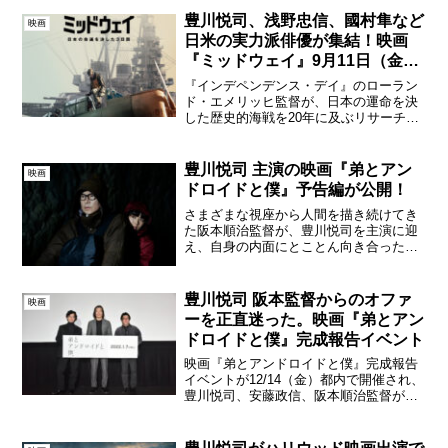
（金）より全国公開される。キャスト
豊川悦司、浅野忠信、國村隼など
映画
に、山本五十六、チ...
日米の実力派俳優が集結！映画
『ミッドウェイ』9月11日（金）
公開！
『インデペンデンス・デイ』のローラン
ド・エメリッヒ監督が、日本の運命を決
した歴史的海戦を20年に及ぶリサーチを
経て鮮明に描いた映画『MIDWAY』（原
題）が、『ミッドウェイ』の邦題で、
2020年9月11日（金）より全国公開する
豊川悦司 主演の映画『弟とアン
映画
ことが決定した...
ドロイドと僕』予告編が公開！
さまざまな視座から人間を描き続けてき
た阪本順治監督が、豊川悦司を主演に迎
え、自身の内面にとことん向き合った完
全オリジナル脚本の映画『弟とアンドロ
イドと僕』の予告編と場面写真が本日解
禁された。映画『弟とアンドロイドと
豊川悦司 阪本監督からのオファ
映画
僕』場面写真 関連記事阪本...
ーを正直迷った。映画『弟とアン
ドロイドと僕』完成報告イベント
映画『弟とアンドロイドと僕』完成報告
イベントが12/14（金）都内で開催され、
豊川悦司、安藤政信、阪本順治監督が登
壇した。映画『弟とアンドロイドと僕』
完成報告イベント 監督として円熟期を迎
えた阪本順治が「これを撮らなければ自