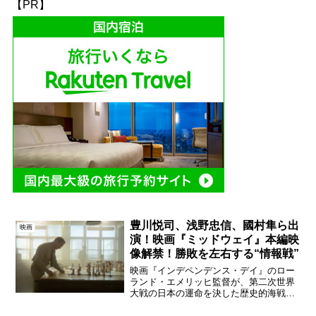
【PR】
豊川悦司、浅野忠信、國村隼ら出
映画
演！映画『ミッドウェイ』本編映
像解禁！勝敗を左右する“情報戦”
映画『インデペンデンス・デイ』のロー
ランド・エメリッヒ監督が、第二次世界
大戦の日本の運命を決した歴史的海戦を
20年に及ぶリサーチを経て鮮明に描いた
映画『ミッドウェイ』が2020年9月11日