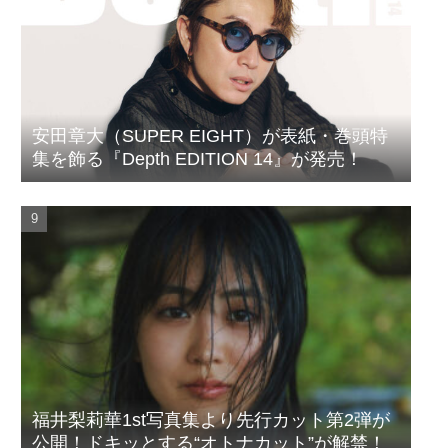
安田章大（SUPER EIGHT）が表紙・巻頭特
集を飾る『Depth EDITION 14』が発売！
福井梨莉華1st写真集より先行カット第2弾が
公開！ドキッとする“オトナカット”が解禁！