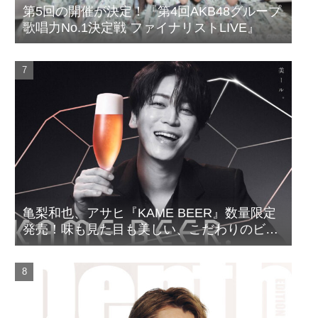
第5回の開催が決定！『第4回AKB48グループ
歌唱力No.1決定戦 ファイナリストLIVE』
亀梨和也、アサヒ『KAME BEER』数量限定
発売！味も見た目も美しい、こだわりのビー
ルがついに完成