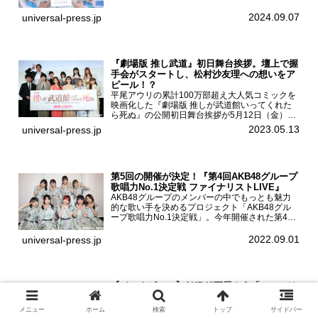
開催された。白石聖2nd写真集『unveil』の発売
を記念し1日店長イベントを開催した本写真集は
2024.09.07
universal-press.jp
25...
『劇場版 推し武道』初日舞台挨拶。壇上で握
手会がスタートし、松村沙友理への想いをア
ピール！？
平尾アウリの累計100万部超え大人気コミックを
映画化した『劇場版 推しが武道館いってくれた
ら死ぬ』の公開初日舞台挨拶が5月12日（金）新
宿バルト9で開催され、出演者の松村沙友理、中
2023.05.13
universal-press.jp
村里帆、MOMO(@onefive)、KANO(@onefi...
第5回の開催が決定！『第4回AKB48グループ
歌唱力No.1決定戦 ファイナリストLIVE』
AKB48グループのメンバーの中でもっとも魅力
的な歌い手を決めるプロジェクト「AKB48グル
ープ歌唱力No.1決定戦」。今年開催された第4回
決勝大会でベスト8に勝ち進んだメンバーらによ
る一夜限りのライブイベント「ファイナリスト
2022.09.01
universal-press.jp
LIVE」が8...
【インタビュー】AKB48下尾みう「ファンは
推しに似るって本当なんだな」1st写真集を発
売！
メニュー
ホーム
検索
トップ
サイドバー
2024年2月9日（金）にKADOKAWAより待望の