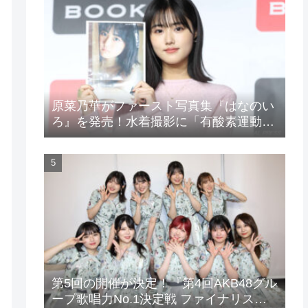
原菜乃華がファースト写真集『はなのい
ろ』を発売！水着撮影に「有酸素運動と
筋トレを頑張りました」
第5回の開催が決定！『第4回AKB48グル
ープ歌唱力No.1決定戦 ファイナリスト