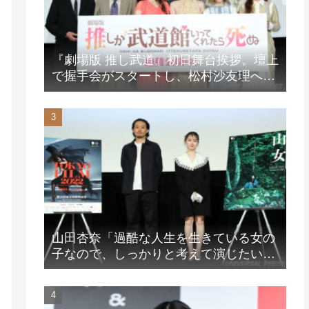
『劇場版 推し武道』初日舞台挨拶。壇上
で握手会がスタートし、松村沙友理への
想いをアピール！？
山田杏奈「過酷な人生を生きている女の
子なので、しっかりと考えて演じたいな
と」映画『山女』東京国際映画祭Q&A