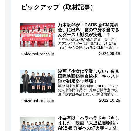
ピックアップ（取材記事）
乃木坂46が「DARS 新CM発表
会」に出席！箱の中身を当てる
んダース！対決が実現！？
今年も乃木坂46が森永製菓「ダース」
のアンバサダーに起用され、9月17日
（火）から公開される新CMに出演。
CMに出演するメンバーの中から岩本蓮
2024.09.18
universal-press.jp
加、梅澤美波、遠藤さくら、賀喜遥
香、一ノ瀬美空、菅原咲月が都内にて
開催された「DARS 新CM発表...
映画『少女は卒業しない』東京
国際映画祭舞台挨拶。キャスト
陣が制服姿で登場！
第35回東京国際映画祭（TIFF）アジア
の未来部門作品で、来年公開予定の映
画『少女は卒業しない』舞台挨拶が10
月26日（水）丸の内ピカデリーで開催
2022.10.26
universal-press.jp
され、出演者の河合優実、小野莉奈、
小宮山莉渚、中井友望、監督の中川駿
が登壇。映画『少女は卒業し...
小栗有以「ハラハラドキドキし
ました」映画『未成仏百物語～
AKB48 異界への灯火寺～』先