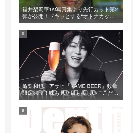
福井梨莉華1st写真集より先行カット第2
弾が公開！ドキッとする“オトナカッ
ト”が解禁！
亀梨和也、アサヒ『KAME BEER』数量
限定発売！味も見た目も美しい、こだわ
りのビールがついに完成