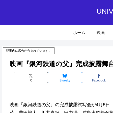
UN
ホーム
映画
記事内に広告が含まれています。
映画『銀河鉄道の父』完成披露舞
X
Bluesky
Facebook
映画『銀河鉄道の父』の完成披露試写会が4月5日
菜、豊田裕大、坂井真紀、田中泯、成島出監督が