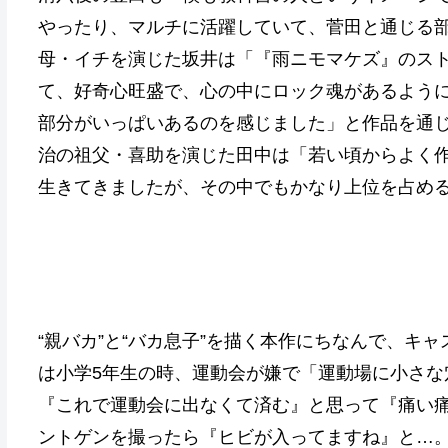
やったり、マルチに活躍していて、菅田と通じる
母・イチを演じた坂井は「『雨ニモマケズ』のス
て、好奇心旺盛で、心の中にロック魂があるよう
部分がいっぱいあるのを感じました」と作品を通
治の祖父・喜助を演じた田中は「若い頃からよく
生きてきましたが、その中でもかなり上位を占め
“親バカ”と“バカ息子”を描く本作にちなんで、キ
は小学5年生の時、運動会が嫌で「運動場に小さな
『これで運動会に出なくて済む』と思って『痛い
ントゲンを撮ったら『ヒビが入ってますね』と…