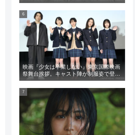
LIVE』
映画『少女は卒業しない』東京国際映画
祭舞台挨拶。キャスト陣が制服姿で登
場！