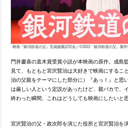
映画『銀河鉄道の父』完成披露試写会／©2022「銀河鉄道の父」製作
門井慶喜の直木賞受賞小説が本映画の原作。成島
見て、もともと宮沢賢治は大好きで映画にするこ
治の父親をテーマにした部分に）『あっ！』と思
は厳しい人という定説があったけど、親バカで、
終わった瞬間、これはどうしても映画にしたいと
宮沢賢治の父・政次郎を演じた役所と宮沢賢治を