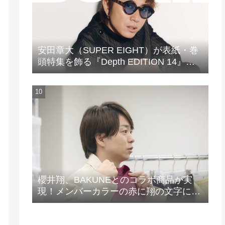
安田章大（SUPER EIGHT）が表紙・巻
頭特集を飾る『Depth EDITION 14』が
発売！
櫻井翔、BAKUNEとのコラボ商品が実
現！メンバーカラーの赤に翔の文字に着
想を得たデザイン