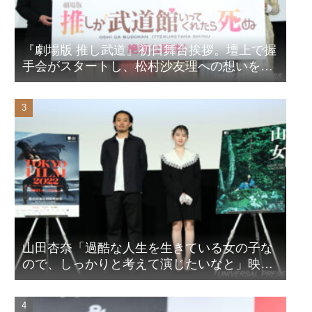
『劇場版 推し武道』初日舞台挨拶。壇上で握
手会がスタートし、松村沙友理への想いをア
ピール！？
山田杏奈「過酷な人生を生きている女の子な
ので、しっかりと考えて演じたいなと」映画
『山女』東京国際映画祭Q&A