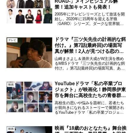
ROAD-」メインビジュアル解
禁！追加キャストも発表！
2005年にテレビシリーズとして放送を開
始し、2020年に15周年を迎える牙狼
〈GARO〉シリーズ。ダークな世界観、
VFX技術を駆使した映像、ダイナミック
なアクションシーンが魅力のアクション
ドラマとして、数々の作品を作り続けフ
ドラマ『三ツ矢先生の計画的な餌
テレビ
ァンを熱狂させ...
付け。』第7話(最終回)の場面写
真が解禁！2人が見つける恋の答
えは！？
山崎まさよし＆酒井大成がW主演を務め
るMBSドラマ『三ツ矢先生の計画的な餌
付け。』第7話(最終回)の場面写真、あら
すじが本日公開された。ドラマ『三ツ矢
先生の計画的な餌付け。』第7話(最終回)
本作は、大人の色気を纏った50代のイケ
YouTubeドラマ「私の卒業プロ
映画
オジ有名料理...
ジェクト」が映画化！静岡県伊東
市を舞台に高校生たちの青春群像
を描く
高校生の思いや悩みを題材に、若者たち
が前向きになれるストーリーで展開され
るYouTubeドラマ「私の卒業プロジェク
ト」。YouTubeオリジナルで230万再生を
突破し、10代に圧倒的な支持を得たシリ
ーズが遂に映画化。2022年3月18日
映画『18歳のおとなたち』舞台挨
映画
（金...