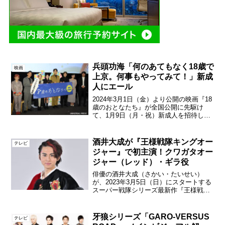
兵頭功海「何のあてもなく18歳で
映画
上京。何事もやってみて！」新成
人にエール
2024年3月1日（金）より公開の映画『18
歳のおとなたち』が全国公開に先駆け
て、1月9日（月・祝）新成人を招待し
て“18歳の新成人を祝う”応援イベントを
ユナイテッド・シネマ豊洲で開催した。
映画『18歳のおとなたち』成人の日に開
酒井大成が『王様戦隊キングオー
テレビ
催された今回...
ジャー』で初主演！クワガタオー
ジャー（レッド）・ギラ役
俳優の酒井大成（さかい・たいせい）
が、2023年3月5日（日）にスタートする
スーパー戦隊シリーズ最新作『王様戦隊
キングオージャー』に出演することが発
表された。酒井は、守護神が宿る最強国
「シュゴッダム」の“自称”王様クワガタオ
牙狼シリーズ「GARO-VERSUS
テレビ
ージャー・ギラ役...