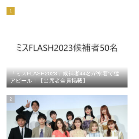
「ミスFLASH2023」候補者44名が水着で猛
アピール！【出席者全員掲載】