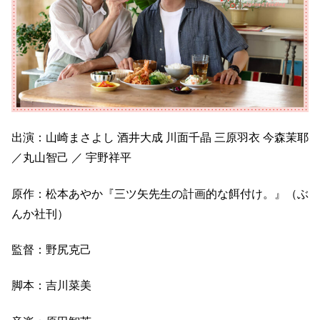
出演：山崎まさよし 酒井大成 川面千晶 三原羽衣 今森茉耶
／丸山智己 ／ 宇野祥平
原作：松本あやか『三ツ矢先生の計画的な餌付け。』（ぶ
んか社刊）
監督：野尻克⼰
脚本：吉川菜美