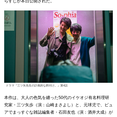
らすじが本日公開された。
ドラマ『三ツ矢先生の計画的な餌付け。』第4話
本作は、大人の色気を纏った50代のイケオジ有名料理研
究家・三ツ矢歩（演：山崎まさよし）と、元球児で、ピュ
アでまっすぐな雑誌編集者・石田友也（演：酒井大成）が