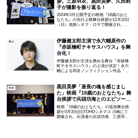
拶。三原羽衣、黒田昊夢、久田莉
子が撮影を振り返る！
2024年3月公開予定の映画『18歳のおと
なたち』の先行上映舞台挨拶が12月10日
（日）池袋シネマ・ロサで開催され、出
演者の三原羽衣、黒田昊夢、久田莉子、
黒田アーサー、金子みひろ、中島知子、
監督の佐藤周、プロデューサーの木谷真
伊藤健太郎主演で永六輔原作の
舞台
規が登壇した。...
『赤坂檜町テキサスハウス』を舞
台化！
伊藤健太郎が主演を務める舞台『赤坂檜
町テキサスハウス』の上演が決定！永六
輔による同名ノンフィクション作品『赤
坂檜町テキサスハウス』（朝日新聞出
版・2006年）を原作に、映画監督・崔洋
一の企画のもと舞台化。伊藤健太郎脚
黒田昊夢「座長の魂を感じまし
映画
本・演出を手がけるのは鄭...
た」映画『18歳のおとなたち』舞
台挨拶で兵頭功海とのエピソード
を語る
映画「18歳のおとなたち」の追加舞台挨
拶が3月3日(日)TOHOシネマズ 川崎にて
開催され、出演者の兵頭功海、三原羽
衣、黒田昊夢、久田莉子、金子みひろ、
雛形あきこ、監督の佐藤周、プロデュー
サーの木谷真規が登壇した。映画「18歳
のおとなたち」...