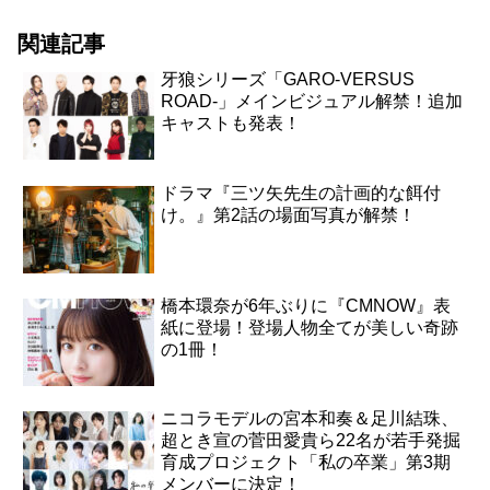
関連記事
牙狼シリーズ「GARO-VERSUS
ROAD-」メインビジュアル解禁！追加
キャストも発表！
ドラマ『三ツ矢先生の計画的な餌付
け。』第2話の場面写真が解禁！
橋本環奈が6年ぶりに『CMNOW』表
紙に登場！登場人物全てが美しい奇跡
の1冊！
ニコラモデルの宮本和奏＆足川結珠、
超とき宣の菅田愛貴ら22名が若手発掘
育成プロジェクト「私の卒業」第3期
メンバーに決定！