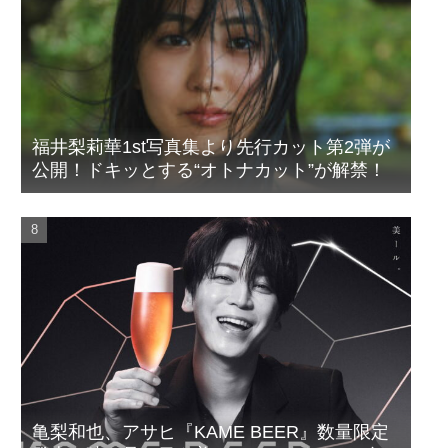
福井梨莉華1st写真集より先行カット第2弾が
公開！ドキッとする“オトナカット”が解禁！
亀梨和也、アサヒ『KAME BEER』数量限定