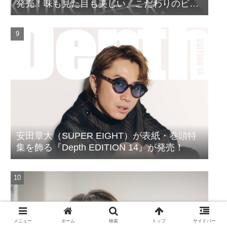
発売！味も見た目も美しい、こだわりのビー
ルがついに完成
安田章大（SUPER EIGHT）が表紙・巻頭特
集を飾る『Depth EDITION 14』が発売！
メニュー
ホーム
検索
トップ
サイドバー