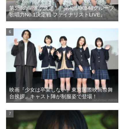
第5回の開催が決定！『第4回AKB48グループ
歌唱力No.1決定戦 ファイナリストLIVE』
映画『少女は卒業しない』東京国際映画祭舞
台挨拶。キャスト陣が制服姿で登場！