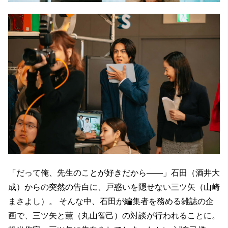
「だって俺、先生のことが好きだから――」石田（酒井大
成）からの突然の告白に、戸惑いを隠せない三ツ矢（山崎
まさよし）。 そんな中、石田が編集者を務める雑誌の企
画で、三ツ矢と薫（丸山智己）の対談が行われることに。