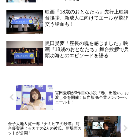
映画『18歳のおとなたち』先行上映舞
台挨拶。新成人に向けてエールが飛び
交う場面も！
黒田昊夢「座長の魂を感じました」映
画『18歳のおとなたち』舞台挨拶で兵
頭功海とのエピソードを語る
宮田愛萌が3作目の小説『春、出逢い』お
渡し会を開催！日向坂46卒業メンバーへ
エールも！
金子大地＆寛一郎『ナミビアの砂漠』河
合優実演じるカナの2人の彼氏、新場面カ
ットが公開！