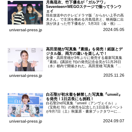
月島琉衣、竹下優名が「ガルアワ」
Seventeen×WEGOステージで揃ってランウ
ェイ
現在放送中のテレビドラマ版「からかい上手の高
木さん」で主演を務める月島琉衣と、映画版に出
演が決まった竹下優名が、5月3日（金・祝）東
京・国立代々木競技場第一体育館で開催されたフ
2024.05.05
universal-press.jp
ァッション&音楽イベント『Rakuten GirlsAward
...
高田里穂が写真集『素描』を発売！紙版とデ
ジタル版、両方の違いを楽しんで！
女優・高田里穂が3年ぶりに発売する最新写真集
『素描』(講談社 刊)の発売記念会見が11月26日
（水）都内で開催された。高田里穂 写真集『素
描』発売記念会見現在、ドラマDiVE『悪いのは
あなたです』(読売テレビ)に出演するなど女優と
2025.11.26
universal-press.jp
して活躍中...
白石聖が初水着を解禁した写真集『unveil』
を発売！1日店長にも挑戦！
白石聖2nd写真集『unveil（アンヴェイル）』
（宝島社 刊）の発売を記念した1日店長イベント
が9月7日（土）秋葉原・書泉ブックタワーにて
開催された。白石聖2nd写真集『unveil』の発売
を記念し1日店長イベントを開催した本写真集は
2024.09.07
universal-press.jp
25...