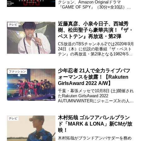
クション、Amazon Originalドラマ
『GAME OF SPY』（30分×全10話）が
2022年初夏にAmazon Prime Videoにて世
界独占配信される。東山紀之 主演
「GAME OF S...
近藤真彦、小泉今日子、西城秀
テレビ
樹、松田聖子ら豪華共演！『ザ・
ベストテン』再放送・第2弾
CS放送のTBSチャンネル2では2020年9月
24日（木）に伝説の歌番組『ザ・ベスト
テン』の再放送・第2弾となる1982年5月
6日の放送回（近藤真彦、小泉今日子、西
城秀樹、松田聖子らが豪華共演）と、新
撮の黒柳徹子＆近藤真彦の特別対談番組
少年忍者 21人で全力ライブパフ
ファッション
を放...
ォーマンスを披露！【Rakuten
GirlsAward 2022 A/W】
千葉・幕張メッセで10月8日 (土)開催され
たRakuten GirlsAward 2022
AUTUMN/WINTERにジャニーズJr.の人気
グループ・少年忍者が登場。大型ファッ
ションイベント初登場で3曲を披露した。
少年忍者／Rakute...
木村拓哉 ゴルフアパレルブラン
テレビ
ド「MARK & LONA」新CMが放
映！
木村拓哉がブランドアンバサダーを務め