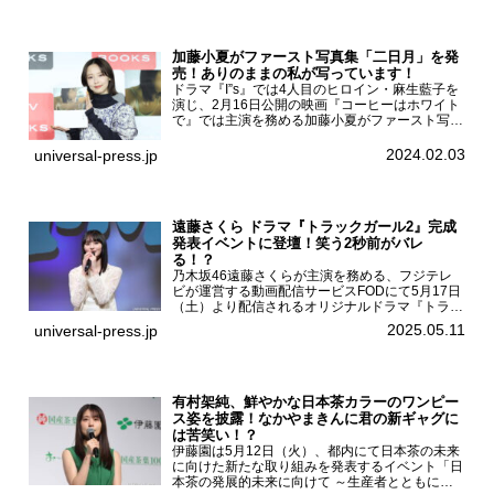
AKB4...
加藤小夏がファースト写真集「二日月」を発
売！ありのままの私が写っています！
ドラマ『I”s』では4人目のヒロイン・麻生藍子を
演じ、2月16日公開の映画『コーヒーはホワイト
で』では主演を務める加藤小夏がファースト写真
集「二日月」（東京ニュース通信社 刊）の発売
記念イベントをHMV＆BOOKS SHIBUYAで開催
2024.02.03
universal-press.jp
した...
遠藤さくら ドラマ『トラックガール2』完成
発表イベントに登壇！笑う2秒前がバレ
る！？
乃木坂46遠藤さくらが主演を務める、フジテレ
ビが運営する動画配信サービスFODにて5月17日
（土）より配信されるオリジナルドラマ『トラッ
クガール2』の完成発表イベントが５月10日
2025.05.11
universal-press.jp
（土）都内で開催された。FODドラマ『トラック
ガール2』完成発...
有村架純、鮮やかな日本茶カラーのワンピー
ス姿を披露！なかやまきんに君の新ギャグに
は苦笑い！？
伊藤園は5月12日（火）、都内にて日本茶の未来
に向けた新たな取り組みを発表するイベント「日
本茶の発展的未来に向けて ～生産者とともに。