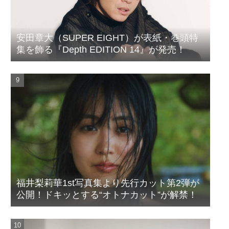
安田章大（SUPER EIGHT）が表紙・巻頭特
集を飾る『Depth EDITION 14』が発売！
福井梨莉華1st写真集より先行カット第2弾が
公開！ドキッとする“オトナカット”が解禁！