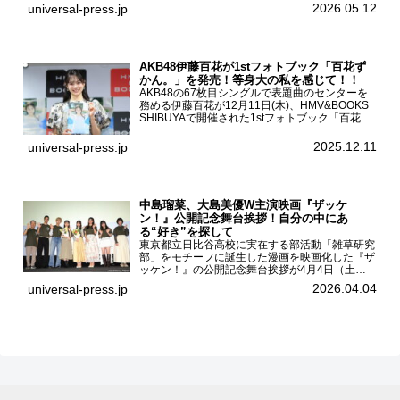
日本茶を世界へ～」を開催。イベントには伊藤園
2026.05.12
universal-press.jp
のCMキャラクターを務める有村架純、伊藤園よ
り志田光正、契約茶...
AKB48伊藤百花が1stフォトブック「百花ず
かん。」を発売！等身大の私を感じて！！
AKB48の67枚目シングルで表題曲のセンターを
務める伊藤百花が12月11日(木)、HMV&BOOKS
SHIBUYAで開催された1stフォトブック「百花ず
かん。」（光文社 刊）発売記念記者会見に登壇
した。AKB48伊藤百花1stフォトブッ...
2025.12.11
universal-press.jp
中島瑠菜、大島美優W主演映画『ザッケ
ン！』公開記念舞台挨拶！自分の中にあ
る“好き”を探して
東京都立日比谷高校に実在する部活動「雑草研究
部」をモチーフに誕生した漫画を映画化した『ザ
ッケン！』の公開記念舞台挨拶が4月4日（土）
ユナイテッドシネマお台場で開催され、出演者の
2026.04.04
universal-press.jp
中島瑠菜、大島美優、八神遼介（ICEx）、阿佐
辰美、豊島心桜、仲...