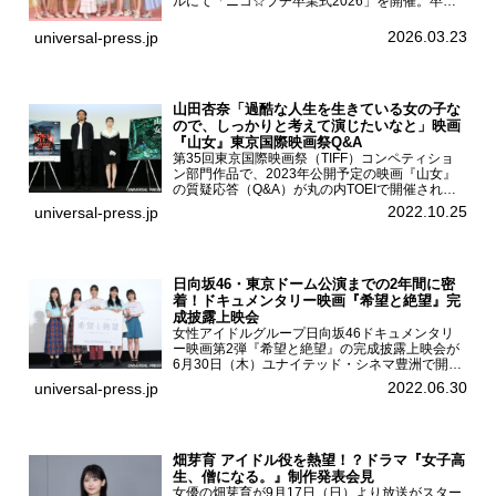
ルにて「ニコ☆プチ卒業式2026」を開催。卒業
モデルの青島希愛、安藤実桜、井口美怜、かの
ん、末永ひなた、高梨琴乃、土井ありさ、藤田蒼
2026.03.23
universal-press.jp
果、藤中璃子、...
山田杏奈「過酷な人生を生きている女の子な
ので、しっかりと考えて演じたいなと」映画
『山女』東京国際映画祭Q&A
第35回東京国際映画祭（TIFF）コンペティショ
ン部門作品で、2023年公開予定の映画『山女』
の質疑応答（Q&A）が丸の内TOEIで開催され、
主演を務めた女優の山田杏奈、監督の福永壮志が
2022.10.25
universal-press.jp
登壇。本作について語った。映画『山女』第35
回東京国際...
日向坂46・東京ドーム公演までの2年間に密
着！ドキュメンタリー映画『希望と絶望』完
成披露上映会
女性アイドルグループ日向坂46ドキュメンタリ
ー映画第2弾『希望と絶望』の完成披露上映会が
6月30日（木）ユナイテッド・シネマ豊洲で開催
され、日向坂46メンバーの加藤史帆、齊藤京
2022.06.30
universal-press.jp
子、佐々木久美、富田鈴花、松田好花の5人が登
壇。舞台挨拶を行った...
畑芽育 アイドル役を熱望！？ドラマ『女子高
生、僧になる。』制作発表会見
女優の畑芽育が9月17日（日）より放送がスター