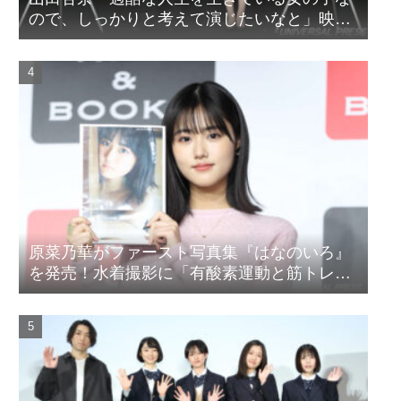
ので、しっかりと考えて演じたいなと」映画
『山女』東京国際映画祭Q&A
原菜乃華がファースト写真集『はなのいろ』
を発売！水着撮影に「有酸素運動と筋トレを
頑張りました」