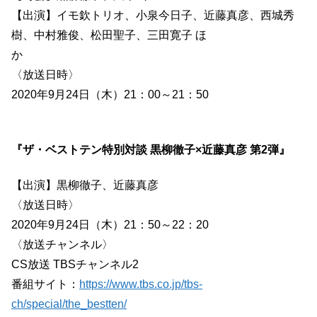
【出演】イモ欽トリオ、小泉今日子、近藤真彦、西城秀
樹、中村雅俊、松田聖子、三田寛子 ほ
か
〈放送日時〉
2020年9月24日（木）21：00～21：50
『ザ・ベストテン特別対談 黒柳徹子×近藤真彦 第2弾』
【出演】黒柳徹子、近藤真彦
〈放送日時〉
2020年9月24日（木）21：50～22：20
〈放送チャンネル〉
CS放送 TBSチャンネル2
番組サイト：
https://www.tbs.co.jp/tbs-
ch/special/the_bestten/