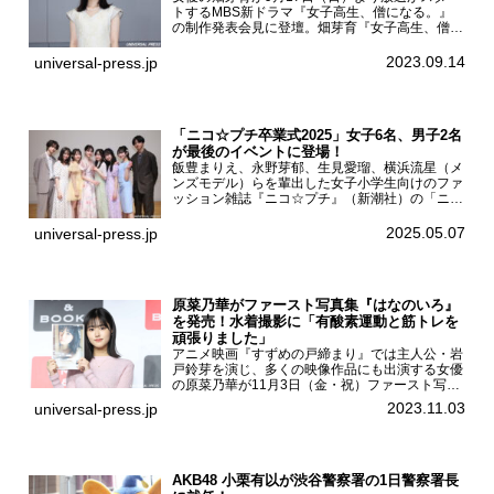
トするMBS新ドラマ『女子高生、僧になる。』
の制作発表会見に登壇。畑芽育『女子高生、僧に
なる。』制作発表会見畑芽育は本作の出演オファ
ーについて「下白石麦は頭にビックリマークと、
2023.09.14
universal-press.jp
はてなマークが連続...
「ニコ☆プチ卒業式2025」女子6名、男子2名
が最後のイベントに登場！
飯豊まりえ、永野芽郁、生見愛瑠、横浜流星（メ
ンズモデル）らを輩出した女子小学生向けのファ
ッション雑誌『ニコ☆プチ』（新潮社）の「ニコ
☆プチ卒業式2025」が5月6日（火・振休）東京
モード学園コクーンタワーで開催され、卒業モデ
2025.05.07
universal-press.jp
ルの川瀬翠子、外...
原菜乃華がファースト写真集『はなのいろ』
を発売！水着撮影に「有酸素運動と筋トレを
頑張りました」
アニメ映画『すずめの戸締まり』では主人公・岩
戸鈴芽を演じ、多くの映像作品にも出演する女優
の原菜乃華が11月3日（金・祝）ファースト写真
集『はなのいろ』発売記念イベントを
2023.11.03
universal-press.jp
HMV&BOOKS SHIBUYAで開催した。原菜乃華フ
ァースト写真集『...
AKB48 小栗有以が渋谷警察署の1日警察署長