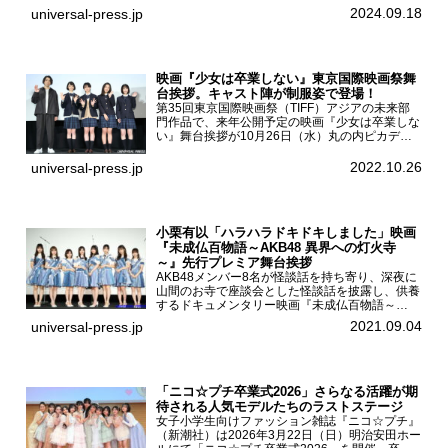
一ノ瀬美空、菅原咲月が都内にて開催された
2024.09.18
universal-press.jp
「DARS 新CM発表...
映画『少女は卒業しない』東京国際映画祭舞
台挨拶。キャスト陣が制服姿で登場！
第35回東京国際映画祭（TIFF）アジアの未来部
門作品で、来年公開予定の映画『少女は卒業しな
い』舞台挨拶が10月26日（水）丸の内ピカデリ
ーで開催され、出演者の河合優実、小野莉奈、小
宮山莉渚、中井友望、監督の中川駿が登壇。映画
2022.10.26
universal-press.jp
『少女は卒業し...
小栗有以「ハラハラドキドキしました」映画
『未成仏百物語～AKB48 異界への灯火寺
～』先行プレミア舞台挨拶
AKB48メンバー8名が怪談話を持ち寄り、深夜に
山間のお寺で座談会とした怪談話を披露し、供養
するドキュメンタリー映画『未成仏百物語～
AKB48異界への灯火寺～』の先行プレミア舞台
2021.09.04
universal-press.jp
挨拶が東京・ユナイテッド・シネマ豊洲で開催さ
れ、AKB48メ...
「ニコ☆プチ卒業式2026」さらなる活躍が期
待される人気モデルたちのラストステージ
女子小学生向けファッション雑誌『ニコ☆プチ』
（新潮社）は2026年3月22日（日）明治安田ホー