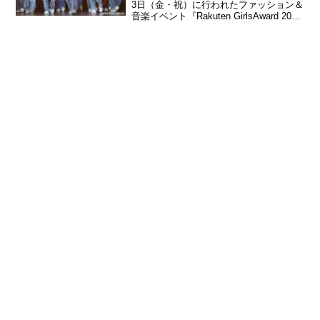
3日（金・祝）に行われたファッション＆
音楽イベント『Rakuten GirlsAward 2024
SPRING／SUMMER』にSECRET
ARTISTとして少年忍者が登場した。少年
忍者『Rakut...