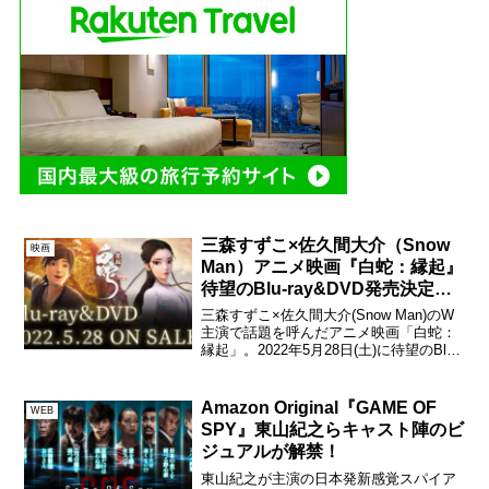
三森すずこ×佐久間大介（Snow
映画
Man）アニメ映画『白蛇：縁起』
待望のBlu-ray&DVD発売決定！
全国のイオンシネマで再上映も！
三森すずこ×佐久間大介(Snow Man)のW
主演で話題を呼んだアニメ映画「白蛇：
縁起」。2022年5月28日(土)に待望のBlu-
ray&DVDの発売が決定。本日、2021年12
月24日（金）から予約受付が開始する。
Blu-ray&DVD...
Amazon Original『GAME OF
WEB
SPY』東山紀之らキャスト陣のビ
ジュアルが解禁！
東山紀之が主演の日本発新感覚スパイア