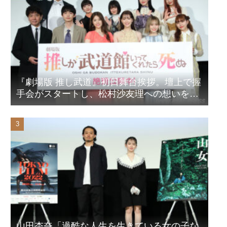
『劇場版 推し武道』初日舞台挨拶。壇上で握
手会がスタートし、松村沙友理への想いをア
ピール！？
山田杏奈「過酷な人生を生きている女の子な