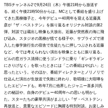
TBSチャンネル2で9月24日（木）午後21時から放送す
る。続く午後21時50分からは、MCとして番組を盛り上げ
てきた黒柳徹子と、今年デビュー40周年を迎える近藤真
彦が『ザ・ベストテン』を振り返るオリジナル対談の第2
弾。対談では蔵出し映像も大放出。近藤が突然夜の海に飛
び込み、スタジオの黒柳が慌てる様子や、サプライズで潜
入した修学旅行生の宿舎で生徒たちに押しつぶされる近藤
など、今では考えられない演出を映像とともに振り返る。
ビルの窓ガラス清掃に使うゴンドラに乗り「ギンギラギン
にさりげなく」を歌ったときには「この番組はやばい」と
思ったという。そのほか、番組ディレクターとノリノリで
仕込んだ演出が生放送で失敗に終わり、歌唱後に大喧嘩を
したエピソードも。昨年7月に他界したジャニー喜多川氏
との秘話や、自身のデビュー40周年への思いも明かし
た。スターたちの豪華共演がまぶしい『ザ・ベストテン』
再放送と、貴重なエピソードに胸躍る特別対談。お楽しみ