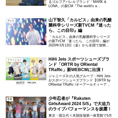
るゴルフアパレルブランド「MARK &
LONA」の新CM『The world’s a
playground』編が3月19日（火）より順次
放映される。保守的なスタイルが常識だ
ったゴルフアパレルの世界に、独...
山下智久「カルピス」由来の乳酸
テレビ
菌科学シリーズ新TVCM『迷った
ら、この目印』編
「カルピス」由来の乳酸菌科学シリーズ
の新TVCM「迷ったら、この目印」編が
2020年3月13日（金）から全国で放映。
TVCMでは、幅広い世代から愛され、国
内外問わず様々なチャレンジを続ける山
下智久が引き続きイメージキャラクター
HiHi Jets スポーツシューズブラ
ファッション
として出演する...
ンド「ORTR by ORiental
TRaffic」新WEBCMに出演！
ジャニーズJr.の人気グループ・HiHi Jets
がスポーツシューズブランド【ORTR by
ORiental TRaffic /オーアールティーアー
ル】新商品の新WEBCM『キミらしい毎
日が、動き出す。』篇に出演。9月26日
（月）より公開...
少年忍者が『Rakuten
音楽
GirlsAward 2024 S/S』で大迫力
のライブパフォーマンスを披露！
東京・国立代々木競技場第一体育館で5月