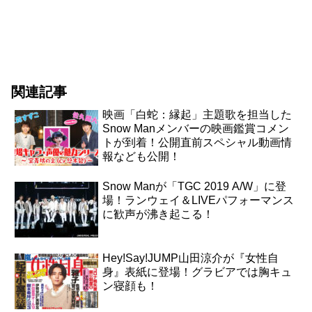
関連記事
映画「白蛇：縁起」主題歌を担当した
Snow Manメンバーの映画鑑賞コメン
トが到着！公開直前スペシャル動画情
報なども公開！
Snow Manが「TGC 2019 A/W」に登
場！ランウェイ＆LIVEパフォーマンス
に歓声が沸き起こる！
Hey!Say!JUMP山田涼介が『女性自
身』表紙に登場！グラビアでは胸キュ
ン寝顔も！