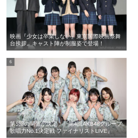
映画『少女は卒業しない』東京国際映画祭舞
台挨拶。キャスト陣が制服姿で登場！
第5回の開催が決定！『第4回AKB48グループ
歌唱力No.1決定戦 ファイナリストLIVE』