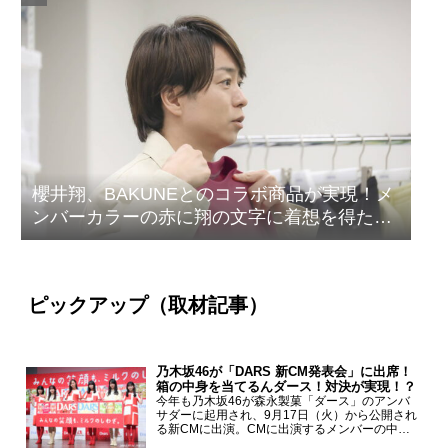
櫻井翔、BAKUNEとのコラボ商品が実現！メ
ンバーカラーの赤に翔の文字に着想を得たデ
ザイン
ピックアップ（取材記事）
乃木坂46が「DARS 新CM発表会」に出席！
箱の中身を当てるんダース！対決が実現！？
今年も乃木坂46が森永製菓「ダース」のアンバ
サダーに起用され、9月17日（火）から公開され
る新CMに出演。CMに出演するメンバーの中か
ら岩本蓮加、梅澤美波、遠藤さくら、賀喜遥香、