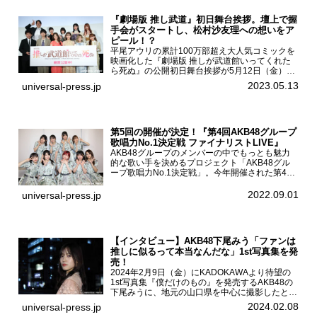
『劇場版 推し武道』初日舞台挨拶。壇上で握
手会がスタートし、松村沙友理への想いをア
ピール！？
平尾アウリの累計100万部超え大人気コミックを
映画化した『劇場版 推しが武道館いってくれた
ら死ぬ』の公開初日舞台挨拶が5月12日（金）新
宿バルト9で開催され、出演者の松村沙友理、中
2023.05.13
universal-press.jp
村里帆、MOMO(@onefive)、KANO(@onefi...
第5回の開催が決定！『第4回AKB48グループ
歌唱力No.1決定戦 ファイナリストLIVE』
AKB48グループのメンバーの中でもっとも魅力
的な歌い手を決めるプロジェクト「AKB48グル
ープ歌唱力No.1決定戦」。今年開催された第4回
決勝大会でベスト8に勝ち進んだメンバーらによ
る一夜限りのライブイベント「ファイナリスト
2022.09.01
universal-press.jp
LIVE」が8...
【インタビュー】AKB48下尾みう「ファンは
推しに似るって本当なんだな」1st写真集を発
売！
2024年2月9日（金）にKADOKAWAより待望の
1st写真集『僕だけのもの』を発売するAKB48の
下尾みうに、地元の山口県を中心に撮影したとい
う今回の写真集についてインタビューをお願いし
2024.02.08
universal-press.jp
た。1st写真集『僕だけのもの』を発売する