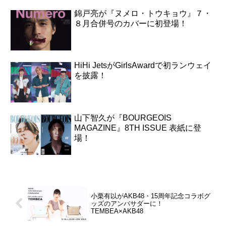
錦戸亮が『ヌメロ・トウキョウ』７・
８月合併号のカバーに初登場！
HiHi JetsがGirlsAwardで初ランウェイ
を披露！
山下智久が『BOURGEOIS
MAGAZINE』8TH ISSUE 表紙に登
場！
小栗有以がAKB48・15周年記念コラボグ
ッズのアンバサダーに！
TEMBEA×AKB48