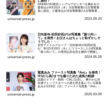
に就任！
AKB48の62枚目シングルでセンターを務める小
栗有以が9月20日（水）渋谷警察署の1日警察署
長に就任。小栗有以が渋谷警察署の1日警察署長
に就任9月21日（木曜）から同月30日（土曜）ま
での10日間実施される令和5年 秋の全国交通安全
2023.09.20
universal-press.jp
運動に...
日向坂46 松田好花が1st写真集『振り向い
て』を発売！お父さんはちょっと恥ずかしそ
うでした・・・
女性アイドルグループ・日向坂46の松田好花
が、本日5月28日（火）にリリースした1st写真集
『振り向いて』の発売記念会見を都内で開催し
た。日向坂46 松田好花1st写真集『振り向いて』
2024.05.28
universal-press.jp
発売記念会見写真集では日向坂46の松田好花を
カナダ・バン...
當真あみ ファースト写真集『Ami』を発売！
中3から高3までを撮りためた成長の軌跡
話題のドラマ・映画・CMに出演し、爽やかな存
在感でトップスターへの道を突き進んでいる當真
あみが3月9日（日）ファースト写真集『Ami』
（小学館 刊）の発売記念イベントをHMV＆
BOOKS SHIBUYAで開催した。當真あみファース
2025.03.09
universal-press.jp
ト写真集『...