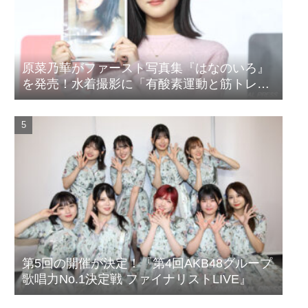
原菜乃華がファースト写真集『はなのいろ』
を発売！水着撮影に「有酸素運動と筋トレを
頑張りました」
第5回の開催が決定！『第4回AKB48グループ
歌唱力No.1決定戦 ファイナリストLIVE』