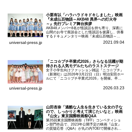
小栗有以「ハラハラドキドキしました」映画
『未成仏百物語～AKB48 異界への灯火寺
～』先行プレミア舞台挨拶
AKB48メンバー8名が怪談話を持ち寄り、深夜に
山間のお寺で座談会とした怪談話を披露し、供養
するドキュメンタリー映画『未成仏百物語～
AKB48異界への灯火寺～』の先行プレミア舞台
2021.09.04
universal-press.jp
挨拶が東京・ユナイテッド・シネマ豊洲で開催さ
れ、AKB48メ...
「ニコ☆プチ卒業式2026」さらなる活躍が期
待される人気モデルたちのラストステージ
女子小学生向けファッション雑誌『ニコ☆プチ』
（新潮社）は2026年3月22日（日）明治安田ホー
ルにて「ニコ☆プチ卒業式2026」を開催。卒業
モデルの青島希愛、安藤実桜、井口美怜、かの
ん、末永ひなた、高梨琴乃、土井ありさ、藤田蒼
2026.03.23
universal-press.jp
果、藤中璃子、...
山田杏奈「過酷な人生を生きている女の子な
ので、しっかりと考えて演じたいなと」映画
『山女』東京国際映画祭Q&A
第35回東京国際映画祭（TIFF）コンペティショ
ン部門作品で、2023年公開予定の映画『山女』
の質疑応答（Q&A）が丸の内TOEIで開催され、