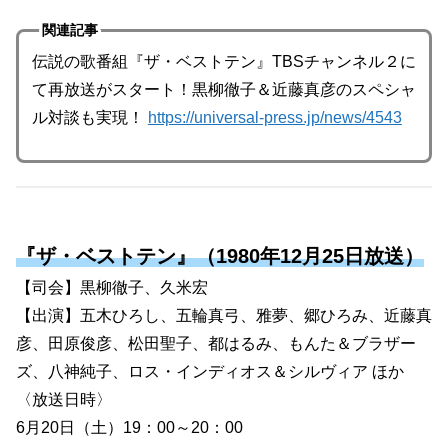
関連記事
伝説の歌番組『ザ・ベストテン』TBSチャンネル２に
て再放送がスタート！黒柳徹子＆近藤真彦のスペシャ
ル対談も実現！
https://universal-press.jp/news/4543
『ザ・ベストテン』（1
980年12月25日放送）
【司会】黒柳徹子、久米宏
【出演】五木ひろし、五輪真弓、雅夢、郷ひろみ、近藤真
彦、田原俊彦、松田聖子、都はるみ、もんた＆ブラザー
ズ、八神純子、ロス・インディオス＆シルヴィア ほか
〈放送日時〉
6月20日（土）19：00～20：00