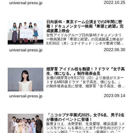
主演を務めた女優の山田杏奈、監督の福永壮志が
2022.10.25
universal-press.jp
登壇。本作について語った。映画『山女』第35
回東京国際...
日向坂46・東京ドーム公演までの2年間に密
着！ドキュメンタリー映画『希望と絶望』完
成披露上映会
女性アイドルグループ日向坂46ドキュメンタリ
ー映画第2弾『希望と絶望』の完成披露上映会が
6月30日（木）ユナイテッド・シネマ豊洲で開催
され、日向坂46メンバーの加藤史帆、齊藤京
2022.06.30
universal-press.jp
子、佐々木久美、富田鈴花、松田好花の5人が登
壇。舞台挨拶を行った...
畑芽育 アイドル役を熱望！？ドラマ『女子高
生、僧になる。』制作発表会見
女優の畑芽育が9月17日（日）より放送がスター
トするMBS新ドラマ『女子高生、僧になる。』
の制作発表会見に登壇。畑芽育『女子高生、僧に
なる。』制作発表会見畑芽育は本作の出演オファ
ーについて「下白石麦は頭にビックリマークと、
2023.09.14
universal-press.jp
はてなマークが連続...
「ニコ☆プチ卒業式2025」女子6名、男子2名
が最後のイベントに登場！
飯豊まりえ、永野芽郁、生見愛瑠、横浜流星（メ
ンズモデル）らを輩出した女子小学生向けのファ
ッション雑誌『ニコ☆プチ』（新潮社）の「ニコ