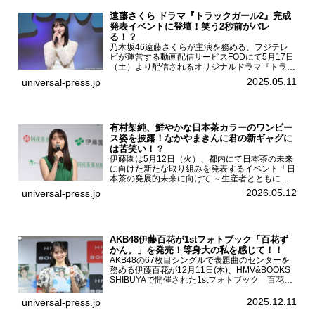
遠藤さくら ドラマ『トラックガール2』完成
発表イベントに登壇！笑う2秒前がバレ
る！？
乃木坂46遠藤さくらが主演を務める、フジテレ
ビが運営する動画配信サービスFODにて5月17日
（土）より配信されるオリジナルドラマ『トラッ
クガール2』の完成発表イベントが５月10日
2025.05.11
universal-press.jp
（土）都内で開催された。FODドラマ『トラック
ガール2』完成発...
有村架純、鮮やかな日本茶カラーのワンピー
ス姿を披露！なかやまきんに君の新ギャグに
は苦笑い！？
伊藤園は5月12日（火）、都内にて日本茶の未来
に向けた新たな取り組みを発表するイベント「日
本茶の発展的未来に向けて ～生産者とともに。
日本茶を世界へ～」を開催。イベントには伊藤園
2026.05.12
universal-press.jp
のCMキャラクターを務める有村架純、伊藤園よ
り志田光正、契約茶...
AKB48伊藤百花が1stフォトブック「百花ず
かん。」を発売！等身大の私を感じて！！
AKB48の67枚目シングルで表題曲のセンターを
務める伊藤百花が12月11日(木)、HMV&BOOKS
SHIBUYAで開催された1stフォトブック「百花ず
かん。」（光文社 刊）発売記念記者会見に登壇
した。AKB48伊藤百花1stフォトブッ...
2025.12.11
universal-press.jp