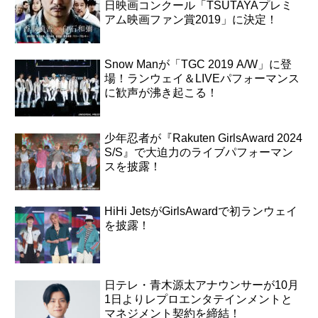
日映画コンクール「TSUTAYAプレミ
アム映画ファン賞2019」に決定！
Snow Manが「TGC 2019 A/W」に登
場！ランウェイ＆LIVEパフォーマンス
に歓声が沸き起こる！
少年忍者が『Rakuten GirlsAward 2024
S/S』で大迫力のライブパフォーマン
スを披露！
HiHi JetsがGirlsAwardで初ランウェイ
を披露！
日テレ・青木源太アナウンサーが10月
1日よりレプロエンタテインメントと
マネジメント契約を締結！