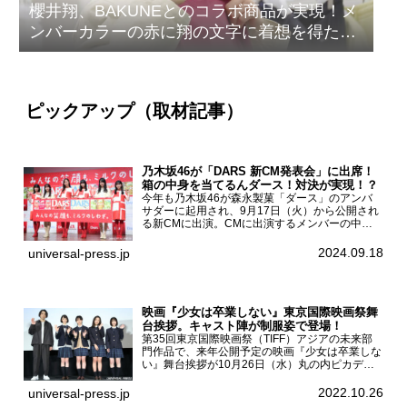
櫻井翔、BAKUNEとのコラボ商品が実現！メ
ンバーカラーの赤に翔の文字に着想を得たデ
ザイン
ピックアップ（取材記事）
乃木坂46が「DARS 新CM発表会」に出席！
箱の中身を当てるんダース！対決が実現！？
今年も乃木坂46が森永製菓「ダース」のアンバ
サダーに起用され、9月17日（火）から公開され
る新CMに出演。CMに出演するメンバーの中か
ら岩本蓮加、梅澤美波、遠藤さくら、賀喜遥香、
一ノ瀬美空、菅原咲月が都内にて開催された
2024.09.18
universal-press.jp
「DARS 新CM発表...
映画『少女は卒業しない』東京国際映画祭舞
台挨拶。キャスト陣が制服姿で登場！
第35回東京国際映画祭（TIFF）アジアの未来部
門作品で、来年公開予定の映画『少女は卒業しな
い』舞台挨拶が10月26日（水）丸の内ピカデリ
ーで開催され、出演者の河合優実、小野莉奈、小
宮山莉渚、中井友望、監督の中川駿が登壇。映画
2022.10.26
universal-press.jp
『少女は卒業し...