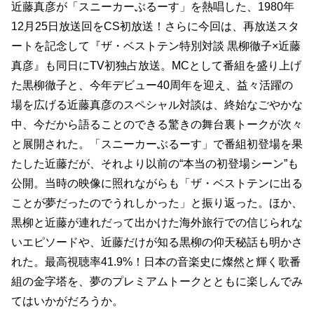
近藤真彦が「スニーカーぶるーす」を熱唱した、1980年
12月25日放送回をCS初放送！さらに今回は、再放送スタ
ートを記念して『ザ・ベストテン特別対談 黒柳徹子×近藤
真彦』も同日にTV初独占放送。MCとして番組を盛り上げ
た黒柳徹子と、今年デビュー40周年を迎え、益々活躍の
場を広げる近藤真彦のスペシャル対談は、終始なごやかな
中、今だから語ることのできる驚きの舞台裏トークが次々
と展開された。「スニーカーぶるーす」で番組初登場を果
たした近藤だが、それより以前の“本当の初登場シーン”も
公開。当時の映像に照れながらも「ザ・ベストテンに出る
ことが夢だったのでうれしかった」と振り返った。ほか、
黒柳と近藤が連れだって出かけた海外旅行での信じられな
いエピソードや、近藤だけが知る黒柳の仰天秘話も明かさ
れた。最高視聴率41.9%！日本の音楽史に燦然と輝く歌番
組の金字塔を、夢のプレミアムトークとともに楽しんでみ
てはいかがだろうか。