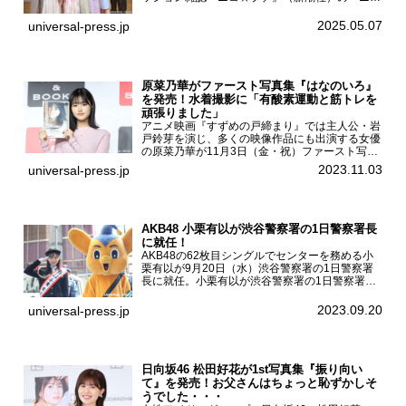
☆プチ卒業式2025」が5月6日（火・振休）東京
モード学園コクーンタワーで開催され、卒業モデ
2025.05.07
universal-press.jp
ルの川瀬翠子、外...
原菜乃華がファースト写真集『はなのいろ』
を発売！水着撮影に「有酸素運動と筋トレを
頑張りました」
アニメ映画『すずめの戸締まり』では主人公・岩
戸鈴芽を演じ、多くの映像作品にも出演する女優
の原菜乃華が11月3日（金・祝）ファースト写真
集『はなのいろ』発売記念イベントを
2023.11.03
universal-press.jp
HMV&BOOKS SHIBUYAで開催した。原菜乃華フ
ァースト写真集『...
AKB48 小栗有以が渋谷警察署の1日警察署長
に就任！
AKB48の62枚目シングルでセンターを務める小
栗有以が9月20日（水）渋谷警察署の1日警察署
長に就任。小栗有以が渋谷警察署の1日警察署長
に就任9月21日（木曜）から同月30日（土曜）ま
での10日間実施される令和5年 秋の全国交通安全
2023.09.20
universal-press.jp
運動に...
日向坂46 松田好花が1st写真集『振り向い
て』を発売！お父さんはちょっと恥ずかしそ
うでした・・・