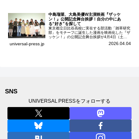
中島瑠菜、大島美優W主演映画『ザッケ
ン！』公開記念舞台挨拶！自分の中にあ
る“好き”を探して
東京都立日比谷高校に実在する部活動「雑草研究
部」をモチーフに誕生した漫画を映画化した『ザ
ッケン！』の公開記念舞台挨拶が4月4日（土）
ユナイテッドシネマお台場で開催され、出演者の
2026.04.04
universal-press.jp
中島瑠菜、大島美優、八神遼介（ICEx）、阿佐
辰美、豊島心桜、仲...
SNS
UNIVERSAL PRESSをフォローする