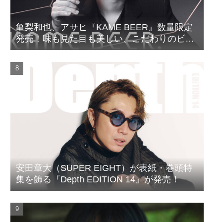
亀梨和也、アサヒ『KAME BEER』数量限定
発売！味も見た目も美しい、こだわりのビー
ルがついに完成
安田章大（SUPER EIGHT）が表紙・巻頭特
集を飾る『Depth EDITION 14』が発売！