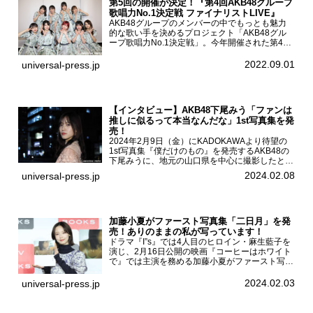
第5回の開催が決定！『第4回AKB48グループ
歌唱力No.1決定戦 ファイナリストLIVE』
AKB48グループのメンバーの中でもっとも魅力
的な歌い手を決めるプロジェクト「AKB48グル
ープ歌唱力No.1決定戦」。今年開催された第4回
決勝大会でベスト8に勝ち進んだメンバーらによ
る一夜限りのライブイベント「ファイナリスト
2022.09.01
universal-press.jp
LIVE」が8...
【インタビュー】AKB48下尾みう「ファンは
推しに似るって本当なんだな」1st写真集を発
売！
2024年2月9日（金）にKADOKAWAより待望の
1st写真集『僕だけのもの』を発売するAKB48の
下尾みうに、地元の山口県を中心に撮影したとい
う今回の写真集についてインタビューをお願いし
2024.02.08
universal-press.jp
た。1st写真集『僕だけのもの』を発売する
AKB4...
加藤小夏がファースト写真集「二日月」を発
売！ありのままの私が写っています！
ドラマ『I”s』では4人目のヒロイン・麻生藍子を
演じ、2月16日公開の映画『コーヒーはホワイト
で』では主演を務める加藤小夏がファースト写真
集「二日月」（東京ニュース通信社 刊）の発売
記念イベントをHMV＆BOOKS SHIBUYAで開催
2024.02.03
universal-press.jp
した...