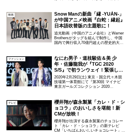
香取にとって初のステージとなる横浜ぴ
あアリーナMMでの公演。香取慎吾
LIVE「Black Rabbit」東京...
Snow Manの新曲「縁 -YUÁN-」
映画
が中国アニメ映画『白蛇：縁起』
日本語吹替版の主題歌に！
追光動画（中国のアニメ会社）とWarner
Brothersがタッグを組んで制作し、中国
国内で興行収入70億円超えの歴史的大ヒ
ットを記録したアニメ映画『白蛇：縁
起』。日本を代表する豪華声優陣によっ
て生まれ変わった日本語吹替版のキービ
なにわ男子・道枝駿佑＆美 少
ファッション
ジュアル...
年・佐藤龍我が『TGC 2020
S/S』で初ランウェイ！緊張しな
がらも爽快に歩いた
2020年2月29日(土) 東京・国立代々木競
技場第一体育館にて『第30回 マイナビ
東京ガールズコレクション 2020
SPRING/SUMMER』が開催され、関西ジ
ャニーズJr.内ユニット、なにわ男子より
道枝駿佑、ジャニーズJr.・美 ...
櫻井翔が森永製菓「カレ・ド・シ
テレビ
ョコラ」のおいしさを堪能！新
CMが放映！
櫻井翔が出演する森永製菓のチョコレー
ト「カレ・ド・ショコラ」の新テレビ
CM「いちばんおいしいチョコレート」篇