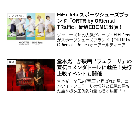
が2024年3月12日（火）より全国で放映
される。櫻井翔「カレ・ド・ショコラ」
新CM発売20周年を迎えた味わい・香り・
HiHi Jets スポーツシューズブラ
ファッション
口どけにこだわ...
ンド「ORTR by ORiental
TRaffic」新WEBCMに出演！
ジャニーズJr.の人気グループ・HiHi Jets
がスポーツシューズブランド【ORTR by
ORiental TRaffic /オーアールティーアー
ル】新商品の新WEBCM『キミらしい毎
日が、動き出す。』篇に出演。9月26日
（月）より公開...
堂本光一が映画『フェラーリ』の
映画
宣伝コメンダトーレに就任！先行
上映イベントも開催
堂本光一がF1の“帝王”と呼ばれた男、エ
ンツォ・フェラーリの情熱と狂気に満ち
た生き様を圧倒的熱量で描く映画『フェ
ラーリ』を全面的に応援する宣伝アンバ
サダーならぬ“宣伝コメンダトーレ”に就任
した。元レーサーにして、カーデザイナ
ー、そして自ら立...