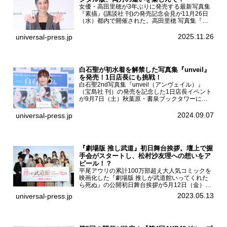
女優・高田里穂が3年ぶりに発売する最新写真集
『素描』(講談社 刊)の発売記念会見が11月26日
（水）都内で開催された。高田里穂 写真集『素
描』発売記念会見現在、ドラマDiVE『悪いのは
あなたです』(読売テレビ)に出演するなど女優と
2025.11.26
universal-press.jp
して活躍中...
白石聖が初水着を解禁した写真集『unveil』
を発売！1日店長にも挑戦！
白石聖2nd写真集『unveil（アンヴェイル）』
（宝島社 刊）の発売を記念した1日店長イベント
が9月7日（土）秋葉原・書泉ブックタワーにて
開催された。白石聖2nd写真集『unveil』の発売
を記念し1日店長イベントを開催した本写真集は
2024.09.07
universal-press.jp
25...
『劇場版 推し武道』初日舞台挨拶。壇上で握
手会がスタートし、松村沙友理への想いをア
ピール！？
平尾アウリの累計100万部超え大人気コミックを
映画化した『劇場版 推しが武道館いってくれた
ら死ぬ』の公開初日舞台挨拶が5月12日（金）新
宿バルト9で開催され、出演者の松村沙友理、中
2023.05.13
universal-press.jp
村里帆、MOMO(@onefive)、KANO(@onefi...