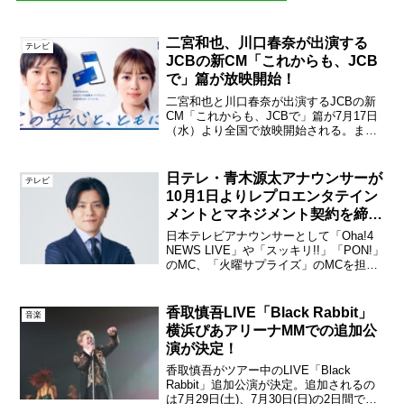
二宮和也、川口春奈が出演する
テレビ
JCBの新CM「これからも、JCB
で」篇が放映開始！
二宮和也と川口春奈が出演するJCBの新
CM「これからも、JCBで」篇が7月17日
（水）より全国で放映開始される。ま
た、 JCB公式のYouTubeチャンネルで
は、メイキング映像も公開。JCBの新
CM「これからも、JCBで」篇 キービジ
日テレ・青木源太アナウンサーが
テレビ
ュアル...
10月1日よりレプロエンタテイン
メントとマネジメント契約を締
結！
日本テレビアナウンサーとして「Oha!4
NEWS LIVE」や「スッキリ!!」「PON!」
のMC、「火曜サプライズ」のMCを担当
してきた青木源太アナウンサーが2020年
9月末をもって日本テレビ放送網を退社。
10月1日より大手芸能事務所レプ...
香取慎吾LIVE「Black Rabbit」
音楽
横浜ぴあアリーナMMでの追加公
演が決定！
香取慎吾がツアー中のLIVE「Black
Rabbit」追加公演が決定。追加されるの
は7月29日(土)、7月30日(日)の2日間で、