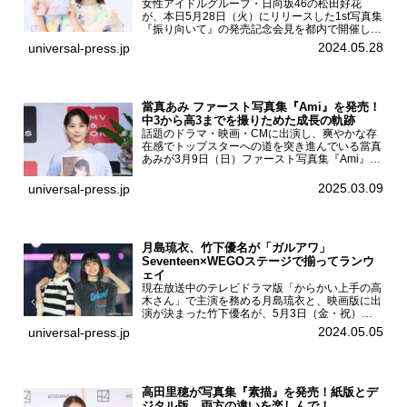
女性アイドルグループ・日向坂46の松田好花
が、本日5月28日（火）にリリースした1st写真集
『振り向いて』の発売記念会見を都内で開催し
た。日向坂46 松田好花1st写真集『振り向いて』
2024.05.28
universal-press.jp
発売記念会見写真集では日向坂46の松田好花を
カナダ・バン...
當真あみ ファースト写真集『Ami』を発売！
中3から高3までを撮りためた成長の軌跡
話題のドラマ・映画・CMに出演し、爽やかな存
在感でトップスターへの道を突き進んでいる當真
あみが3月9日（日）ファースト写真集『Ami』
（小学館 刊）の発売記念イベントをHMV＆
BOOKS SHIBUYAで開催した。當真あみファース
2025.03.09
universal-press.jp
ト写真集『...
月島琉衣、竹下優名が「ガルアワ」
Seventeen×WEGOステージで揃ってランウ
ェイ
現在放送中のテレビドラマ版「からかい上手の高
木さん」で主演を務める月島琉衣と、映画版に出
演が決まった竹下優名が、5月3日（金・祝）東
京・国立代々木競技場第一体育館で開催されたフ
2024.05.05
universal-press.jp
ァッション&音楽イベント『Rakuten GirlsAward
...
高田里穂が写真集『素描』を発売！紙版とデ
ジタル版、両方の違いを楽しんで！