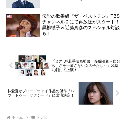
伝説の歌番組『ザ・ベストテン』TBS
チャンネル２にて再放送がスタート！
黒柳徹子＆近藤真彦のスペシャル対談
も！
「ミスiD×若手映画監督＝短編演劇～自分
らしさを手放さない女の子たち～」浅草
九劇にて上演！
林愛夏がブロードウェイ作品の傑作『ハ
ウ・トゥー・サクシード』に出演決定！
ホーム
テレビ