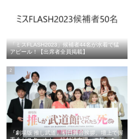
「ミスFLASH2023」候補者44名が水着で猛
アピール！【出席者全員掲載】
『劇場版 推し武道』初日舞台挨拶。壇上で握