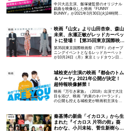
ラサ）にて24時間限定先行配信決
中川大志主演、飯塚健監督のオリジナル
定！
戯曲を映像化した映画『FUNNY
BUNNY』が2021年3月30日(火)24時間限
定先行配信が決定した。関連記事中川大
志が主演の映画『FUNNY BUNNY』ポス
タービジュアル&予告編が解禁！電話企
映画『山女』より山田杏奈、森山
映画
画も...
未來、永瀬正敏がレッドカーペッ
トに登場！【第35回東京国際映画
祭】
第35回東京国際映画祭（TIFF）のオープ
ニングイベントとなるレッドカーペット
が10月24日（月）東京ミッドタウン日比
谷日比谷ステップ広場・日比谷仲通りに
て開催され、2023年に公開予定の『山
女』より、出演者の山田杏奈、森山未
城桧吏が主演の映画『都会のトム
映画
來、永瀬正敏、...
＆ソーヤ』2021年公開が決定！
超特報映像解禁！
映画『万引き家族』（2018）出演で大注
目を浴び、映画『約束のネバーランド』
の公開も控える城桧吏が映画初主演を飾
り、その城桧吏とバディを組む相棒に
「スターダストプロモーション第1回スタ
ー☆オーディション」で男子グランプリ
秦基博の新曲「イカロス」から生
WEB
を射止め、本作が俳優...
まれた『イカロス 片羽の街』葵
わかな、小川未祐、菅生新樹らキ