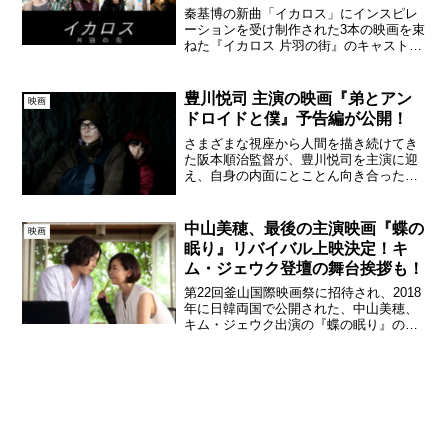
ャスト陣が公開！
秦基博の新曲「イカロス」にインスピレ
ーションを受け制作された3本の映画を束
ねた『イカロス 片羽の街』のキャストが
一挙公開された。3本の映画でそれぞれ
「トイレのハナコ」（監督：児山隆）に
小川未祐、菊地姫奈、「豚知気人生」
豊川悦司 主演の映画『弟とアン
映画
（監督：枝優花）に菅生...
ドロイドと僕』予告編が公開！
さまざまな視座から人間を描き続けてき
た阪本順治監督が、豊川悦司を主演に迎
え、自身の内面にとことん向き合った完
全オリジナル脚本の映画『弟とアンドロ
イドと僕』の予告編と場面写真が本日解
禁された。映画『弟とアンドロイドと
中山美穂、最後の主演映画『蝶の
映画
僕』場面写真 関連記事阪本...
眠り』リバイバル上映決定！キ
ム・ジェウク登壇の舞台挨拶も！
第22回釜山国際映画祭に招待され、2018
年に日韓両国で公開された、中山美穂、
キム・ジェウク出演の『蝶の眠り』のリ
バイバル公開が決定！キム・ジェウク登
壇の舞台挨拶付き上映が4月22日（火）に
アップリンク吉祥寺で行われる。昨年12
月の中山美穂...