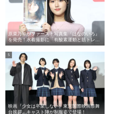
原菜乃華がファースト写真集『はなのいろ』
を発売！水着撮影に「有酸素運動と筋トレを
頑張りました」
映画『少女は卒業しない』東京国際映画祭舞
台挨拶。キャスト陣が制服姿で登場！