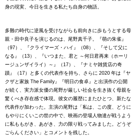
身の現実、今日を生きる私たち自身の物語。
多難の時代に逆風を受けながらも前向きに歩もうとする母
親・田中良子を演じるのは、尾野真千子。『萌の朱雀』
（97）、『クライマーズ・ハイ』（08）、『そして父に
なる』（13）、『いつまた、君と ～何日君再来（ホーリ
ージュンザイライ）～』（17）、『ナミヤ雑貨店の奇
蹟』（17）と多くの代表作を持ち、さらに 2020 年は『ヤ
クザと家族 The Family』『明日の食卓』と出演作の公開
が続く、実力派女優の尾野が厳しい社会を生き抜く母親を
驚くべき存在感で体現。彼女の履歴にまたひとつ、新たな
代表作が加わった。主演の尾野は「私は、この度、どうに
もやりにくいこの世の中で、映画の登場人物達が戦うよう
に私ももがき、あがき、力の限り戦ってみました。どうぞ
ごらんください」とコメントを残した。