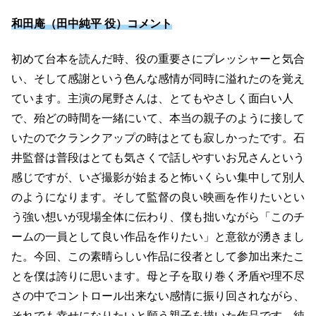
和田庵（田中純平 役）コメント
初めて台本を読んだ時、役の重要さにプレッシャーと気合
い、そして感謝という色んな感情が同時に溢れたのを覚え
ています。主演の尾野さんは、とてもやさしく面白い人
で、殆どの時間を一緒にいて、本当の親子のように接して
いたのでクランクアップの時はとても寂しかったです。石
井監督は普段はとても気さくで話しやすいお兄さんという
感じですが、いざ撮影が始まると怖いくらい集中して別人
のようになります。そして監督の良い映画を作りたいとい
う強い想いが現場全体に伝わり、僕も拙いながら「このチ
ームの一員として良い作品を作りたい」と意欲が湧きまし
た。今回、この素晴らしい作品に役者として参加出来たこ
とを僕は誇りに思います。母と子を取り巻く矛盾や理不尽
さの中でコントロール出来ない感情に振り回されながら、
それでも幸せになりたいと願う親子を描いた作品です。純