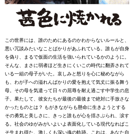
この世界には、誰のためにあるのかわからないルールと、
悪い冗談みたいなことばかりがあふれている。誰もが自身
を偽り、まるで仮面の生活を強いられているかのように。
そんな、まさに弱者ほど生きにくいこの時代に翻弄されて
いる一組の母子がいた。哀しみと怒りを心に秘めながら
も、わが子への溢れんばかりの愛を抱えて気丈に振る舞う
母。その母を気遣って日々の屈辱を耐え過ごす中学生の息
子。果たして、彼女たちが最後の最後まで絶対に手放さな
かったものとは？ もがきながらも懸命に生きようとする
その勇気と美しさに、きっと誰もが心を揺さぶられ、涙す
る。社会のゆがみがいよいよ表面化している現代なればこ
そ生まれ得た、激しくも深い魂の軌跡。これは、あなた自