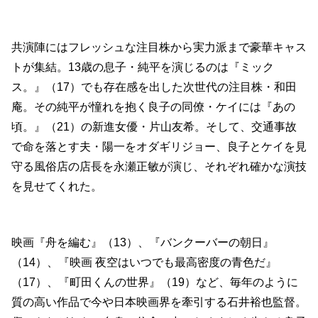
共演陣にはフレッシュな注目株から実力派まで豪華キャス
トが集結。13歳の息子・純平を演じるのは『ミック
ス。』（17）でも存在感を出した次世代の注目株・和田
庵。その純平が憧れを抱く良子の同僚・ケイには『あの
頃。』（21）の新進女優・片山友希。そして、交通事故
で命を落とす夫・陽一をオダギリジョー、良子とケイを見
守る風俗店の店長を永瀬正敏が演じ、それぞれ確かな演技
を見せてくれた。
映画『舟を編む』（13）、『バンクーバーの朝日』
（14）、『映画 夜空はいつでも最高密度の青色だ』
（17）、『町田くんの世界』（19）など、毎年のように
質の高い作品で今や日本映画界を牽引する石井裕也監督。