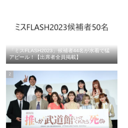
「ミスFLASH2023」候補者44名が水着で猛
アピール！【出席者全員掲載】