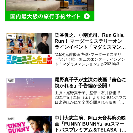
染谷俊之、小南光司、Run Girls,
WEB
Run！ マーダーミステリーオン
ラインイベント「マダミスマンシ
ョン」開催決定！
“2.5次元俳優＆声優×マーダーミステリ
ー”という唯一無二のエンターテインメン
ト「マダミスマンション」が2021年3月
20日（土・祝）に開催される。当日は2部
構成となっており、声優の最上嗣生がマ
ンションの管理人を務め、「染谷の部
尾野真千子が主演の映画『茜色に
映画
屋」では染谷...
焼かれる』予告編が公開！
主演・尾野真千子、監督・石井裕也で
2021年5月21日（金）よりTOHOシネマズ
日比谷ほかにて全国公開される映画『茜
色に焼かれる』のイメージビジュアルと
予告編が本日公開された。関連記事石井
裕也が監督・脚本の映画『茜色に焼かれ
中川大志主演、岡山天音共演の映
映画
る』主演・尾野真...
画『FUNNY BUNNY』auスマー
トパスプレミアム＆TELASA（テ