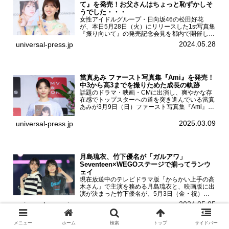
て』を発売！お父さんはちょっと恥ずかしそ
うでした・・・
女性アイドルグループ・日向坂46の松田好花
が、本日5月28日（火）にリリースした1st写真集
『振り向いて』の発売記念会見を都内で開催し
た。日向坂46 松田好花1st写真集『振り向いて』
2024.05.28
universal-press.jp
発売記念会見写真集では日向坂46の松田好花を
カナダ・バン...
當真あみ ファースト写真集『Ami』を発売！
中3から高3までを撮りためた成長の軌跡
話題のドラマ・映画・CMに出演し、爽やかな存
在感でトップスターへの道を突き進んでいる當真
あみが3月9日（日）ファースト写真集『Ami』
（小学館 刊）の発売記念イベントをHMV＆
BOOKS SHIBUYAで開催した。當真あみファース
2025.03.09
universal-press.jp
ト写真集『...
月島琉衣、竹下優名が「ガルアワ」
Seventeen×WEGOステージで揃ってランウ
ェイ
現在放送中のテレビドラマ版「からかい上手の高
木さん」で主演を務める月島琉衣と、映画版に出
演が決まった竹下優名が、5月3日（金・祝）東
京・国立代々木競技場第一体育館で開催されたフ
2024.05.05
universal-press.jp
ァッション&音楽イベント『Rakuten GirlsAward
...
メニュー
ホーム
検索
トップ
サイドバー