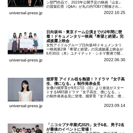
ン部門作品で、2023年公開予定の映画『山女』
の質疑応答（Q&A）が丸の内TOEIで開催され、
主演を務めた女優の山田杏奈、監督の福永壮志が
2022.10.25
universal-press.jp
登壇。本作について語った。映画『山女』第35
回東京国際...
日向坂46・東京ドーム公演までの2年間に密
着！ドキュメンタリー映画『希望と絶望』完
成披露上映会
女性アイドルグループ日向坂46ドキュメンタリ
ー映画第2弾『希望と絶望』の完成披露上映会が
6月30日（木）ユナイテッド・シネマ豊洲で開催
され、日向坂46メンバーの加藤史帆、齊藤京
2022.06.30
universal-press.jp
子、佐々木久美、富田鈴花、松田好花の5人が登
壇。舞台挨拶を行った...
畑芽育 アイドル役を熱望！？ドラマ『女子高
生、僧になる。』制作発表会見
女優の畑芽育が9月17日（日）より放送がスター
トするMBS新ドラマ『女子高生、僧になる。』
の制作発表会見に登壇。畑芽育『女子高生、僧に
なる。』制作発表会見畑芽育は本作の出演オファ
ーについて「下白石麦は頭にビックリマークと、
2023.09.14
universal-press.jp
はてなマークが連続...
「ニコ☆プチ卒業式2025」女子6名、男子2名
が最後のイベントに登場！