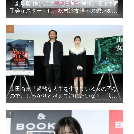
『劇場版 推し武道』初日舞台挨拶。壇上で握
手会がスタートし、松村沙友理への想いをア
ピール！？
山田杏奈「過酷な人生を生きている女の子な
ので、しっかりと考えて演じたいなと」映画
『山女』東京国際映画祭Q&A