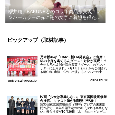
櫻井翔、BAKUNEとのコラボ商品が実現！メ
ンバーカラーの赤に翔の文字に着想を得たデ
ザイン
ピックアップ（取材記事）
乃木坂46が「DARS 新CM発表会」に出席！
箱の中身を当てるんダース！対決が実現！？
今年も乃木坂46が森永製菓「ダース」のアンバ
サダーに起用され、9月17日（火）から公開され
る新CMに出演。CMに出演するメンバーの中か
ら岩本蓮加、梅澤美波、遠藤さくら、賀喜遥香、
一ノ瀬美空、菅原咲月が都内にて開催された
2024.09.18
universal-press.jp
「DARS 新CM発表...
映画『少女は卒業しない』東京国際映画祭舞
台挨拶。キャスト陣が制服姿で登場！
第35回東京国際映画祭（TIFF）アジアの未来部
門作品で、来年公開予定の映画『少女は卒業しな
い』舞台挨拶が10月26日（水）丸の内ピカデリ