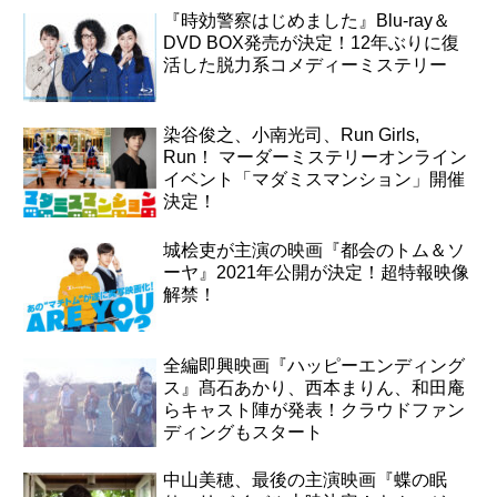
『時効警察はじめました』Blu-ray＆
DVD BOX発売が決定！12年ぶりに復
活した脱力系コメディーミステリー
染谷俊之、小南光司、Run Girls,
Run！ マーダーミステリーオンライン
イベント「マダミスマンション」開催
決定！
城桧吏が主演の映画『都会のトム＆ソ
ーヤ』2021年公開が決定！超特報映像
解禁！
全編即興映画『ハッピーエンディング
ス』髙石あかり、西本まりん、和田庵
らキャスト陣が発表！クラウドファン
ディングもスタート
中山美穂、最後の主演映画『蝶の眠