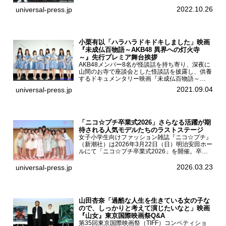
ーで開催され、出演者の河合優実、小野莉奈、小
宮山莉渚、中井友望、監督の中川駿が登壇。映画
2022.10.26
universal-press.jp
『少女は卒業し...
小栗有以「ハラハラドキドキしました」映画
『未成仏百物語～AKB48 異界への灯火寺
～』先行プレミア舞台挨拶
AKB48メンバー8名が怪談話を持ち寄り、深夜に
山間のお寺で座談会とした怪談話を披露し、供養
するドキュメンタリー映画『未成仏百物語～
AKB48異界への灯火寺～』の先行プレミア舞台
2021.09.04
universal-press.jp
挨拶が東京・ユナイテッド・シネマ豊洲で開催さ
れ、AKB48メ...
「ニコ☆プチ卒業式2026」さらなる活躍が期
待される人気モデルたちのラストステージ
女子小学生向けファッション雑誌『ニコ☆プチ』
（新潮社）は2026年3月22日（日）明治安田ホー
ルにて「ニコ☆プチ卒業式2026」を開催。卒業
モデルの青島希愛、安藤実桜、井口美怜、かの
ん、末永ひなた、高梨琴乃、土井ありさ、藤田蒼
2026.03.23
universal-press.jp
果、藤中璃子、...
山田杏奈「過酷な人生を生きている女の子な
ので、しっかりと考えて演じたいなと」映画
『山女』東京国際映画祭Q&A
第35回東京国際映画祭（TIFF）コンペティショ