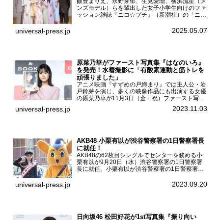
飯豊まりえ、永野芽郁、生見愛瑠、横浜流星（メ
ンズモデル）らを輩出した女子小学生向けのファ
ッション雑誌『ニコ☆プチ』（新潮社）の「ニコ
☆プチ卒業式2025」が5月6日（火・振休）東京
モード学園コクーンタワーで開催され、卒業モデ
2025.05.07
universal-press.jp
ルの川瀬翠子、外...
原菜乃華がファースト写真集『はなのいろ』
を発売！水着撮影に「有酸素運動と筋トレを
頑張りました」
アニメ映画『すずめの戸締まり』では主人公・岩
戸鈴芽を演じ、多くの映像作品にも出演する女優
の原菜乃華が11月3日（金・祝）ファースト写真
集『はなのいろ』発売記念イベントを
2023.11.03
universal-press.jp
HMV&BOOKS SHIBUYAで開催した。原菜乃華フ
ァースト写真集『...
AKB48 小栗有以が渋谷警察署の1日警察署長
に就任！
AKB48の62枚目シングルでセンターを務める小
栗有以が9月20日（水）渋谷警察署の1日警察署
長に就任。小栗有以が渋谷警察署の1日警察署長
に就任9月21日（木曜）から同月30日（土曜）ま
での10日間実施される令和5年 秋の全国交通安全
2023.09.20
universal-press.jp
運動に...
日向坂46 松田好花が1st写真集『振り向い