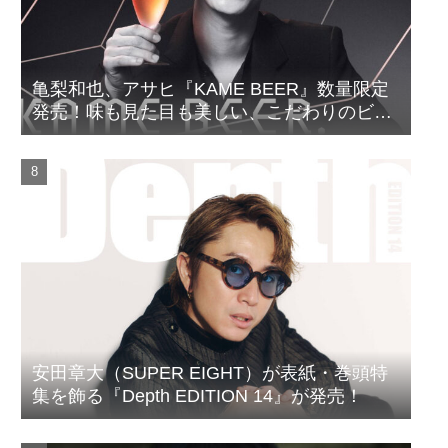
亀梨和也、アサヒ『KAME BEER』数量限定
発売！味も見た目も美しい、こだわりのビー
ルがついに完成
安田章大（SUPER EIGHT）が表紙・巻頭特
集を飾る『Depth EDITION 14』が発売！