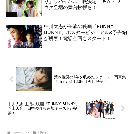
り』リバイバル上映決定！キム・ジェ
ウク登壇の舞台挨拶も！
中川大志が主演の映画『FUNNY
BUNNY』ポスタービジュアル&予告編
が解禁！電話企画もスタート！
荒木飛羽の1年を収めたファースト写真集
「15」が3月30日（火）発売！
中川大志 主演の映画『FUNNY BUNNY』
岡山天音、田中俊介ら追加キャストが解
禁！
ホーム
映画