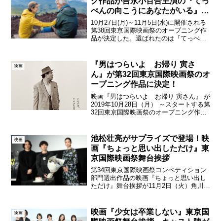
グ作品が吉永小百合主演の『てっ
ぺんの向こうにあなたがいる』に
決定！
10月27日(月)～11月5日(水)に開催される
第38回東京国際映画祭のオープニング作
品が決定した。選ばれたのは『てっぺん
の向こうにあなたがいる』（10/31(金）
公開 監督：阪本順治）。本作は、女性と
して世界で初めてエベレスト登頂を果...
『男はつらいよ お帰り 寅さ
映画
ん』が第32回東京国際映画祭のオ
ープニング作品に決定！
映画『男はつらいよ お帰り 寅さん』 が
2019年10月28日（月） ～スタートする第
32回東京国際映画祭のオープニング作品
に決定した。 2019年12月27日に全国公開
となる『男はつらいよ お帰り 寅さん』
は第一作目の公開から今年で50年...
池松壮亮がサプライズで登場！映
映画
画『ちょっと思い出しただけ』東
京国際映画祭舞台挨拶
第34回東京国際映画祭コンペティション
部門選出作品の映画『ちょっと思い出し
ただけ』舞台挨拶が11月2日（火）角川シ
ネマ有楽町で開催され、出演者の河合優
実（泉美 役）と監督・脚本を務めた松居
大悟が登壇。また、イベント終盤に主演
映画『少女は卒業しない』東京国
映画
を務めた池松壮亮...