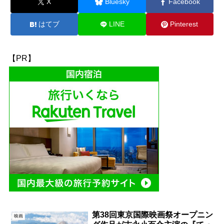
X
Bluesky
Facebook
はてブ
LINE
Pinterest
【PR】
第38回東京国際映画祭オープニン
映画