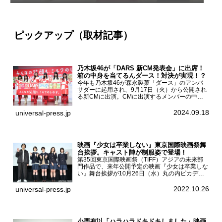
ザイン
ピックアップ（取材記事）
乃木坂46が「DARS 新CM発表会」に出席！
箱の中身を当てるんダース！対決が実現！？
今年も乃木坂46が森永製菓「ダース」のアンバ
サダーに起用され、9月17日（火）から公開され
る新CMに出演。CMに出演するメンバーの中か
ら岩本蓮加、梅澤美波、遠藤さくら、賀喜遥香、
一ノ瀬美空、菅原咲月が都内にて開催された
2024.09.18
universal-press.jp
「DARS 新CM発表...
映画『少女は卒業しない』東京国際映画祭舞
台挨拶。キャスト陣が制服姿で登場！
第35回東京国際映画祭（TIFF）アジアの未来部
門作品で、来年公開予定の映画『少女は卒業しな
い』舞台挨拶が10月26日（水）丸の内ピカデリ
ーで開催され、出演者の河合優実、小野莉奈、小
宮山莉渚、中井友望、監督の中川駿が登壇。映画
2022.10.26
universal-press.jp
『少女は卒業し...
小栗有以「ハラハラドキドキしました」映画