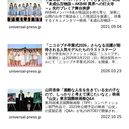
『未成仏百物語～AKB48 異界への灯火寺
～』先行プレミア舞台挨拶
AKB48メンバー8名が怪談話を持ち寄り、深夜に
山間のお寺で座談会とした怪談話を披露し、供養
するドキュメンタリー映画『未成仏百物語～
AKB48異界への灯火寺～』の先行プレミア舞台
2021.09.04
universal-press.jp
挨拶が東京・ユナイテッド・シネマ豊洲で開催さ
れ、AKB48メ...
「ニコ☆プチ卒業式2026」さらなる活躍が期
待される人気モデルたちのラストステージ
女子小学生向けファッション雑誌『ニコ☆プチ』
（新潮社）は2026年3月22日（日）明治安田ホー
ルにて「ニコ☆プチ卒業式2026」を開催。卒業
モデルの青島希愛、安藤実桜、井口美怜、かの
ん、末永ひなた、高梨琴乃、土井ありさ、藤田蒼
2026.03.23
universal-press.jp
果、藤中璃子、...
山田杏奈「過酷な人生を生きている女の子な
ので、しっかりと考えて演じたいなと」映画
『山女』東京国際映画祭Q&A
第35回東京国際映画祭（TIFF）コンペティショ
ン部門作品で、2023年公開予定の映画『山女』
の質疑応答（Q&A）が丸の内TOEIで開催され、
主演を務めた女優の山田杏奈、監督の福永壮志が
2022.10.25
universal-press.jp
登壇。本作について語った。映画『山女』第35
回東京国際...