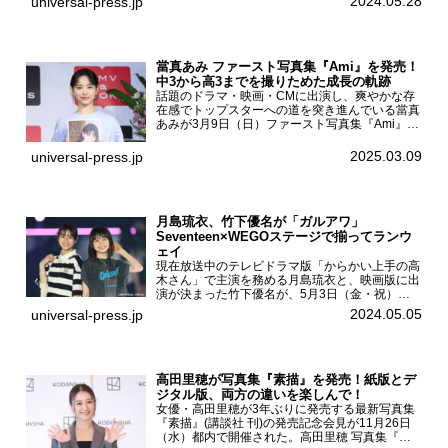
2024.05.28
universal-press.jp
発売記念会見写真集では日向坂46の松田好花を
カナダ・バン...
當真あみ ファースト写真集『Ami』を発売！
中3から高3までを撮りためた成長の軌跡
話題のドラマ・映画・CMに出演し、爽やかな存
在感でトップスターへの道を突き進んでいる當真
あみが3月9日（日）ファースト写真集『Ami』
（小学館 刊）の発売記念イベントをHMV＆
BOOKS SHIBUYAで開催した。當真あみファース
2025.03.09
universal-press.jp
ト写真集『...
月島琉衣、竹下優名が「ガルアワ」
Seventeen×WEGOステージで揃ってランウ
ェイ
現在放送中のテレビドラマ版「からかい上手の高
木さん」で主演を務める月島琉衣と、映画版に出
演が決まった竹下優名が、5月3日（金・祝）東
京・国立代々木競技場第一体育館で開催されたフ
2024.05.05
universal-press.jp
ァッション&音楽イベント『Rakuten GirlsAward
...
高田里穂が写真集『素描』を発売！紙版とデ
ジタル版、両方の違いを楽しんで！
女優・高田里穂が3年ぶりに発売する最新写真集
『素描』(講談社 刊)の発売記念会見が11月26日
（水）都内で開催された。高田里穂 写真集『素