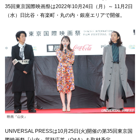
35回東京国際映画祭は2022年10月24日（月）～ 11月2日
（水）日比谷・有楽町・丸の内・銀座エリアで開催。
映画『山女』
UNIVERSAL PRESSは10月25日(火)開催の第35回東京国
際映画祭『山女』質疑応答（Q&A）を取材予定。