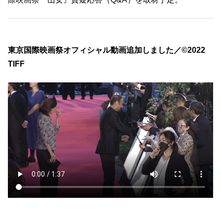
東京国際映画祭オフィシャル動画追加しました／©2022
TIFF