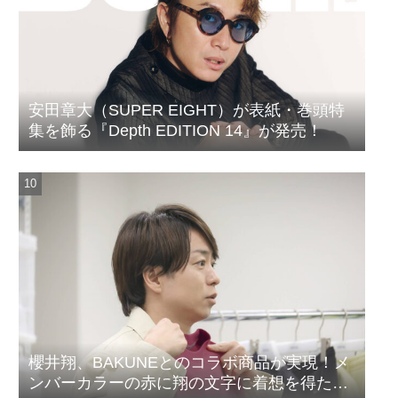
安田章大（SUPER EIGHT）が表紙・巻頭特
集を飾る『Depth EDITION 14』が発売！
櫻井翔、BAKUNEとのコラボ商品が実現！メ
ンバーカラーの赤に翔の文字に着想を得たデ