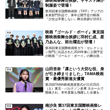
際映画祭舞台挨拶。キャスト陣が
制服姿で登場！
第35回東京国際映画祭（TIFF）アジアの
未来部門作品で、来年公開予定の映画
『少女は卒業しない』舞台挨拶が10月26
日（水）丸の内ピカデリーで開催され、
出演者の河合優実、小野莉奈、小宮山莉
渚、中井友望、監督の中川駿が登壇。映
映画『ゴールド・ボーイ』東京国
映画
画『少女は卒業し...
際映画祭舞台挨拶に羽村仁成、星
乃あんな、前出燿志が登壇！
第36回東京国際映画祭ガラ・セレクショ
ン部門に出品された2024年春に公開予定
の映画『ゴールド・ボーイ』の舞台挨拶
が10月29日（日）ヒューリックホール東
京で開催され、出演者の羽村仁成、星乃
あんな、前出燿志、監督の金子修介、プ
山田杏奈「凛という大切な役、身
映画
ロデューサーの...
が引き締まりました」TAMA映画
賞・最優秀新進女優賞
第15回TAMA映画賞授賞式が11月25日
（土）東京・パルテノン多摩 大ホールで
開催され、本年度最も飛躍した女優を表
彰する最優秀新進女優賞に今年公開の映
画『山女』に出演し、来年1月には『ゴー
ルデンカムイ』の公開を控える山田杏奈
南沙良 第37回東京国際映画祭レ
映画
が選ばれた。山...