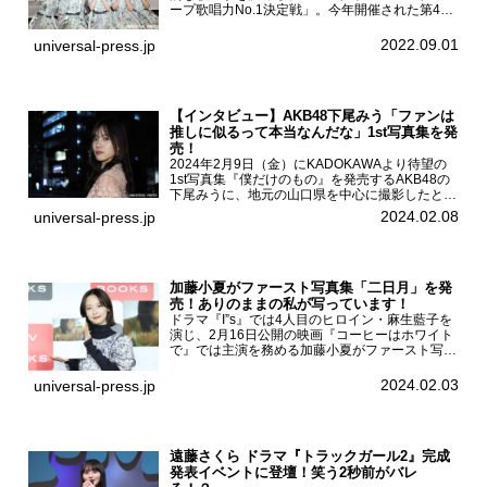
ープ歌唱力No.1決定戦」。今年開催された第4回
決勝大会でベスト8に勝ち進んだメンバーらによ
る一夜限りのライブイベント「ファイナリスト
2022.09.01
universal-press.jp
LIVE」が8...
【インタビュー】AKB48下尾みう「ファンは
推しに似るって本当なんだな」1st写真集を発
売！
2024年2月9日（金）にKADOKAWAより待望の
1st写真集『僕だけのもの』を発売するAKB48の
下尾みうに、地元の山口県を中心に撮影したとい
う今回の写真集についてインタビューをお願いし
2024.02.08
universal-press.jp
た。1st写真集『僕だけのもの』を発売する
AKB4...
加藤小夏がファースト写真集「二日月」を発
売！ありのままの私が写っています！
ドラマ『I”s』では4人目のヒロイン・麻生藍子を
演じ、2月16日公開の映画『コーヒーはホワイト
で』では主演を務める加藤小夏がファースト写真
集「二日月」（東京ニュース通信社 刊）の発売
記念イベントをHMV＆BOOKS SHIBUYAで開催
2024.02.03
universal-press.jp
した...
遠藤さくら ドラマ『トラックガール2』完成
発表イベントに登壇！笑う2秒前がバレ