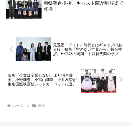
画祭舞台挨拶。キャスト陣が制服姿で
登場！
兒玉遥「アイドル時代とはギャップのあ
る役」映画『空のない世界から』舞台挨
拶。HKT48の同期・中西智代梨のサプラ
イズも！
映画『少女は卒業しない』より河合優
実、小野莉奈、小宮山莉渚、中井友望が
東京国際映画祭レッドカーペットに登
場！
ホーム
映画