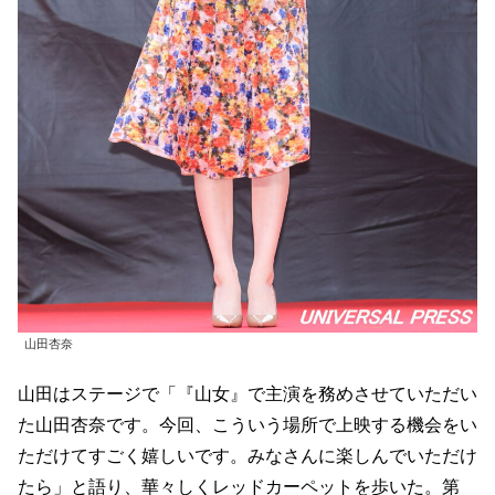
山田杏奈
山田はステージで「『山女』で主演を務めさせていただい
た山田杏奈です。今回、こういう場所で上映する機会をい
ただけてすごく嬉しいです。みなさんに楽しんでいただけ
たら」と語り、華々しくレッドカーペットを歩いた。第