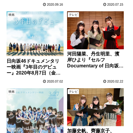
ワンコイン上映が決定！
場！
2020.09.16
2020.07.15
映画
テレビ
河田陽菜、丹生明里、濱
岸ひより『セルフ
日向坂46ドキュメンタリ
Documentary of 日向坂
ー映画『3年目のデビュ
46』第6回。2期生の3人が
ー』2020年8月7日（金）
本音トーク！？
全国公開決定！予告編が
2020.07.02
2020.02.22
解禁！コラボTシャツ販売
も！
映画
テレビ
加藤史帆、齊藤京子、