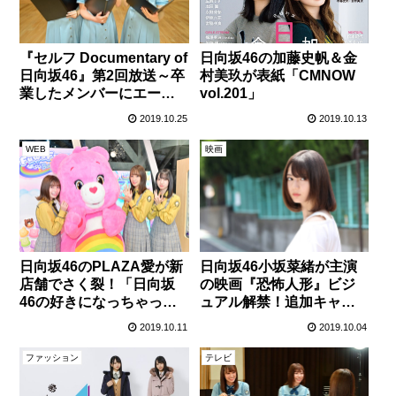
『セルフ Documentary of
日向坂46の加藤史帆＆金
日向坂46』第2回放送～卒
村美玖が表紙「CMNOW
業したメンバーにエール
vol.201」
も！
2019.10.25
2019.10.13
WEB
映画
日向坂46のPLAZA愛が新
日向坂46小坂菜緒が主演
店舗でさく裂！「日向坂
の映画『恐怖人形』ビジ
46の好きになっちゃって
ュアル解禁！追加キャス
いいの？ PLAZA 東京店
トに黒羽麻璃央、劇団4ド
2019.10.11
2019.10.04
編」
ル50セント福島雪菜
ファッション
テレビ