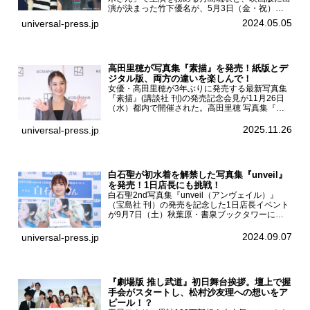
演が決まった竹下優名が、5月3日（金・祝）東
京・国立代々木競技場第一体育館で開催されたフ
2024.05.05
universal-press.jp
ァッション&音楽イベント『Rakuten GirlsAward
...
高田里穂が写真集『素描』を発売！紙版とデ
ジタル版、両方の違いを楽しんで！
女優・高田里穂が3年ぶりに発売する最新写真集
『素描』(講談社 刊)の発売記念会見が11月26日
（水）都内で開催された。高田里穂 写真集『素
描』発売記念会見現在、ドラマDiVE『悪いのは
あなたです』(読売テレビ)に出演するなど女優と
2025.11.26
universal-press.jp
して活躍中...
白石聖が初水着を解禁した写真集『unveil』
を発売！1日店長にも挑戦！
白石聖2nd写真集『unveil（アンヴェイル）』
（宝島社 刊）の発売を記念した1日店長イベント
が9月7日（土）秋葉原・書泉ブックタワーにて
開催された。白石聖2nd写真集『unveil』の発売
を記念し1日店長イベントを開催した本写真集は
2024.09.07
universal-press.jp
25...
『劇場版 推し武道』初日舞台挨拶。壇上で握
手会がスタートし、松村沙友理への想いをア
ピール！？