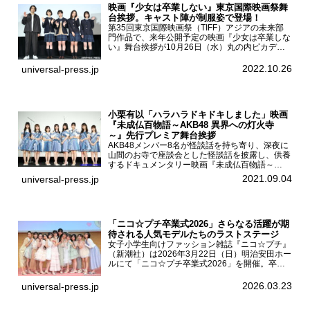
映画『少女は卒業しない』東京国際映画祭舞
台挨拶。キャスト陣が制服姿で登場！
第35回東京国際映画祭（TIFF）アジアの未来部
門作品で、来年公開予定の映画『少女は卒業しな
い』舞台挨拶が10月26日（水）丸の内ピカデリ
ーで開催され、出演者の河合優実、小野莉奈、小
宮山莉渚、中井友望、監督の中川駿が登壇。映画
2022.10.26
universal-press.jp
『少女は卒業し...
小栗有以「ハラハラドキドキしました」映画
『未成仏百物語～AKB48 異界への灯火寺
～』先行プレミア舞台挨拶
AKB48メンバー8名が怪談話を持ち寄り、深夜に
山間のお寺で座談会とした怪談話を披露し、供養
するドキュメンタリー映画『未成仏百物語～
AKB48異界への灯火寺～』の先行プレミア舞台
2021.09.04
universal-press.jp
挨拶が東京・ユナイテッド・シネマ豊洲で開催さ
れ、AKB48メ...
「ニコ☆プチ卒業式2026」さらなる活躍が期
待される人気モデルたちのラストステージ
女子小学生向けファッション雑誌『ニコ☆プチ』
（新潮社）は2026年3月22日（日）明治安田ホー
ルにて「ニコ☆プチ卒業式2026」を開催。卒業
モデルの青島希愛、安藤実桜、井口美怜、かの
ん、末永ひなた、高梨琴乃、土井ありさ、藤田蒼
2026.03.23
universal-press.jp
果、藤中璃子、...