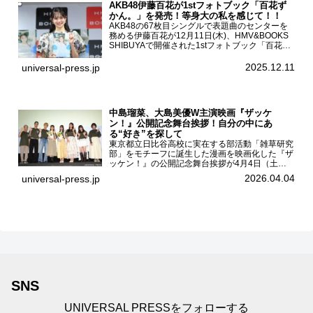
AKB48伊藤百花が1stフォトブック「百花ず
かん。」を発売！等身大の私を感じて！！
AKB48の67枚目シングルで表題曲のセンターを
務める伊藤百花が12月11日(木)、HMV&BOOKS
SHIBUYAで開催された1stフォトブック「百花ず
かん。」（光文社 刊）発売記念記者会見に登壇
した。AKB48伊藤百花1stフォトブッ...
2025.12.11
universal-press.jp
中島瑠菜、大島美優W主演映画『ザッケ
ン！』公開記念舞台挨拶！自分の中にあ
る“好き”を探して
東京都立日比谷高校に実在する部活動「雑草研究
部」をモチーフに誕生した漫画を映画化した『ザ
ッケン！』の公開記念舞台挨拶が4月4日（土）
ユナイテッドシネマお台場で開催され、出演者の
2026.04.04
universal-press.jp
中島瑠菜、大島美優、八神遼介（ICEx）、阿佐
辰美、豊島心桜、仲...
SNS
UNIVERSAL PRESSをフォローする