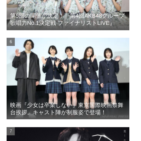
第5回の開催が決定！『第4回AKB48グループ
歌唱力No.1決定戦 ファイナリストLIVE』
映画『少女は卒業しない』東京国際映画祭舞
台挨拶。キャスト陣が制服姿で登場！