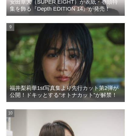
安田章大（SUPER EIGHT）が表紙・巻頭特
集を飾る『Depth EDITION 14』が発売！
福井梨莉華1st写真集より先行カット第2弾が
公開！ドキッとする“オトナカット”が解禁！