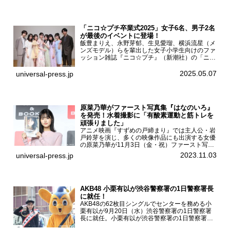
「ニコ☆プチ卒業式2025」女子6名、男子2名
が最後のイベントに登場！
飯豊まりえ、永野芽郁、生見愛瑠、横浜流星（メ
ンズモデル）らを輩出した女子小学生向けのファ
ッション雑誌『ニコ☆プチ』（新潮社）の「ニコ
☆プチ卒業式2025」が5月6日（火・振休）東京
モード学園コクーンタワーで開催され、卒業モデ
2025.05.07
universal-press.jp
ルの川瀬翠子、外...
原菜乃華がファースト写真集『はなのいろ』
を発売！水着撮影に「有酸素運動と筋トレを
頑張りました」
アニメ映画『すずめの戸締まり』では主人公・岩
戸鈴芽を演じ、多くの映像作品にも出演する女優
の原菜乃華が11月3日（金・祝）ファースト写真
集『はなのいろ』発売記念イベントを
2023.11.03
universal-press.jp
HMV&BOOKS SHIBUYAで開催した。原菜乃華フ
ァースト写真集『...
AKB48 小栗有以が渋谷警察署の1日警察署長
に就任！
AKB48の62枚目シングルでセンターを務める小
栗有以が9月20日（水）渋谷警察署の1日警察署
長に就任。小栗有以が渋谷警察署の1日警察署長
に就任9月21日（木曜）から同月30日（土曜）ま