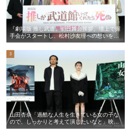
『劇場版 推し武道』初日舞台挨拶。壇上で握
手会がスタートし、松村沙友理への想いをア
ピール！？
山田杏奈「過酷な人生を生きている女の子な
ので、しっかりと考えて演じたいなと」映画
『山女』東京国際映画祭Q&A