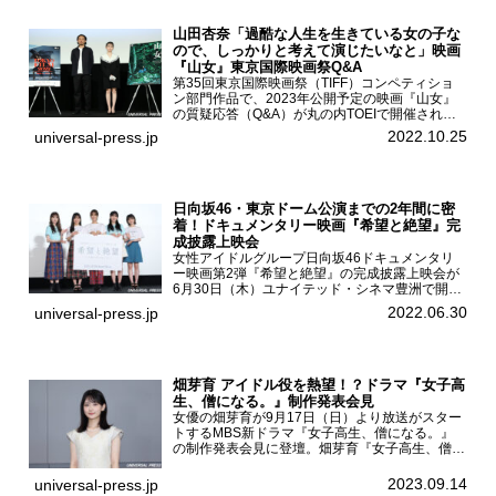
山田杏奈「過酷な人生を生きている女の子な
ので、しっかりと考えて演じたいなと」映画
『山女』東京国際映画祭Q&A
第35回東京国際映画祭（TIFF）コンペティショ
ン部門作品で、2023年公開予定の映画『山女』
の質疑応答（Q&A）が丸の内TOEIで開催され、
主演を務めた女優の山田杏奈、監督の福永壮志が
2022.10.25
universal-press.jp
登壇。本作について語った。映画『山女』第35
回東京国際...
日向坂46・東京ドーム公演までの2年間に密
着！ドキュメンタリー映画『希望と絶望』完
成披露上映会
女性アイドルグループ日向坂46ドキュメンタリ
ー映画第2弾『希望と絶望』の完成披露上映会が
6月30日（木）ユナイテッド・シネマ豊洲で開催
され、日向坂46メンバーの加藤史帆、齊藤京
2022.06.30
universal-press.jp
子、佐々木久美、富田鈴花、松田好花の5人が登
壇。舞台挨拶を行った...
畑芽育 アイドル役を熱望！？ドラマ『女子高
生、僧になる。』制作発表会見
女優の畑芽育が9月17日（日）より放送がスター
トするMBS新ドラマ『女子高生、僧になる。』
の制作発表会見に登壇。畑芽育『女子高生、僧に
なる。』制作発表会見畑芽育は本作の出演オファ
ーについて「下白石麦は頭にビックリマークと、
2023.09.14
universal-press.jp
はてなマークが連続...