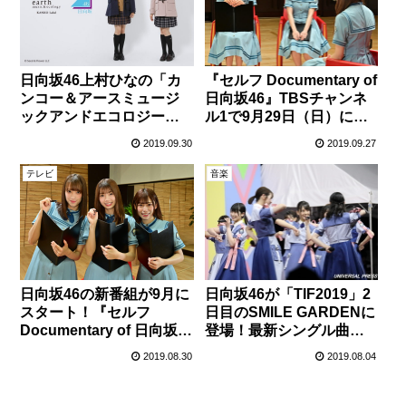
日向坂46上村ひなの「カ
『セルフ Documentary of
ンコー＆アースミュージ
日向坂46』TBSチャンネ
ックアンドエコロジー」
ル1で9月29日（日）に放
秋冬新作
送スタート！
2019.09.30
2019.09.27
テレビ
音楽
日向坂46の新番組が9月に
日向坂46が「TIF2019」2
スタート！『セルフ
日目のSMILE GARDENに
Documentary of 日向坂
登場！最新シングル曲を
46』CS放送TBSチャンネ
披露
2019.08.30
2019.08.04
ル1にて