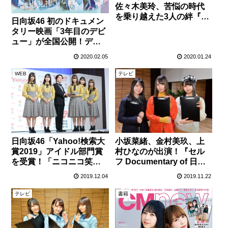
佐々木美玲、苦悩の時代
を乗り越えた3人の絆『セ
日向坂46 初のドキュメン
ルフ Documentary of 日
タリー映画「3年目のデビ
向坂46』第5回
ュー」が全国公開！デビ
ューの裏側に隠れた奮闘
2020.02.05
2020.01.24
の日々を描く！
WEB
テレビ
小坂菜緒、金村美玖、上
日向坂46「Yahoo!検索大
村ひなのが出演！『セル
賞2019」アイドル部門賞
フ Documentary of 日向
を受賞！「ニコニコ笑顔
坂46』第3回！
で頑張ります」
2019.12.04
2019.11.22
テレビ
書籍