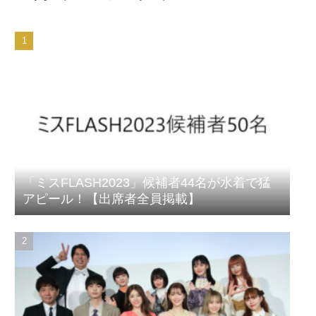
「ミスFLASH2023」候補者44名が水着で猛
アピール！【出席者全員掲載】