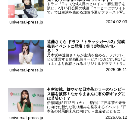
ドラマ『I”s』では4人目のヒロイン・麻生藍子を
演じ、2月16日公開の映画『コーヒーはホワイト
で』では主演を務める加藤小夏がファースト写真
集「二日月」（東京ニュース通信社 刊）の発売
記念イベントをHMV＆BOOKS SHIBUYAで開催
2024.02.03
universal-press.jp
した...
遠藤さくら ドラマ『トラックガール2』完成
発表イベントに登壇！笑う2秒前がバレ
る！？
乃木坂46遠藤さくらが主演を務める、フジテレ
ビが運営する動画配信サービスFODにて5月17日
（土）より配信されるオリジナルドラマ『トラッ
クガール2』の完成発表イベントが５月10日
2025.05.11
universal-press.jp
（土）都内で開催された。FODドラマ『トラック
ガール2』完成発...
有村架純、鮮やかな日本茶カラーのワンピー
ス姿を披露！なかやまきんに君の新ギャグに
は苦笑い！？
伊藤園は5月12日（火）、都内にて日本茶の未来
に向けた新たな取り組みを発表するイベント「日
本茶の発展的未来に向けて ～生産者とともに。
日本茶を世界へ～」を開催。イベントには伊藤園
2026.05.12
universal-press.jp
のCMキャラクターを務める有村架純、伊藤園よ
り志田光正、契約茶...