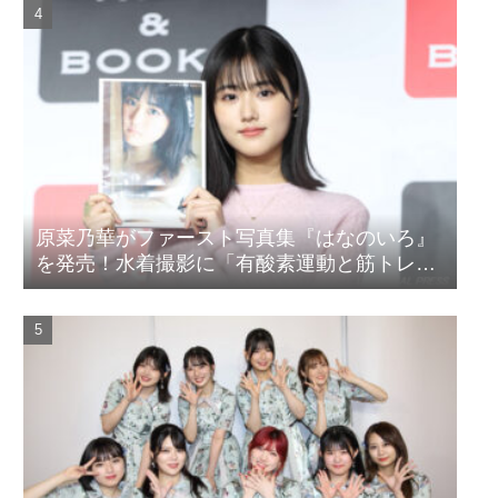
原菜乃華がファースト写真集『はなのいろ』
を発売！水着撮影に「有酸素運動と筋トレを
頑張りました」