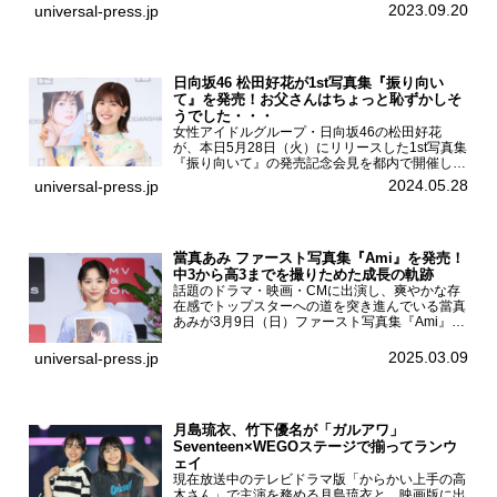
での10日間実施される令和5年 秋の全国交通安全
2023.09.20
universal-press.jp
運動に...
日向坂46 松田好花が1st写真集『振り向い
て』を発売！お父さんはちょっと恥ずかしそ
うでした・・・
女性アイドルグループ・日向坂46の松田好花
が、本日5月28日（火）にリリースした1st写真集
『振り向いて』の発売記念会見を都内で開催し
た。日向坂46 松田好花1st写真集『振り向いて』
2024.05.28
universal-press.jp
発売記念会見写真集では日向坂46の松田好花を
カナダ・バン...
當真あみ ファースト写真集『Ami』を発売！
中3から高3までを撮りためた成長の軌跡
話題のドラマ・映画・CMに出演し、爽やかな存
在感でトップスターへの道を突き進んでいる當真
あみが3月9日（日）ファースト写真集『Ami』
（小学館 刊）の発売記念イベントをHMV＆
BOOKS SHIBUYAで開催した。當真あみファース
2025.03.09
universal-press.jp
ト写真集『...
月島琉衣、竹下優名が「ガルアワ」
Seventeen×WEGOステージで揃ってランウ
ェイ
現在放送中のテレビドラマ版「からかい上手の高
木さん」で主演を務める月島琉衣と、映画版に出