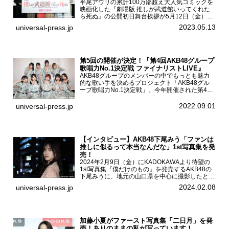
平尾アウリの累計100万部超え大人気コミックを
映画化した『劇場版 推しが武道館いってくれた
ら死ぬ』の公開初日舞台挨拶が5月12日（金）新
宿バルト9で開催され、出演者の松村沙友理、中
2023.05.13
universal-press.jp
村里帆、MOMO(@onefive)、KANO(@onefi...
第5回の開催が決定！『第4回AKB48グループ
歌唱力No.1決定戦 ファイナリストLIVE』
AKB48グループのメンバーの中でもっとも魅力
的な歌い手を決めるプロジェクト「AKB48グル
ープ歌唱力No.1決定戦」。今年開催された第4回
決勝大会でベスト8に勝ち進んだメンバーらによ
る一夜限りのライブイベント「ファイナリスト
2022.09.01
universal-press.jp
LIVE」が8...
【インタビュー】AKB48下尾みう「ファンは
推しに似るって本当なんだな」1st写真集を発
売！
2024年2月9日（金）にKADOKAWAより待望の
1st写真集『僕だけのもの』を発売するAKB48の
下尾みうに、地元の山口県を中心に撮影したとい
う今回の写真集についてインタビューをお願いし
2024.02.08
universal-press.jp
た。1st写真集『僕だけのもの』を発売する
AKB4...
加藤小夏がファースト写真集「二日月」を発
売！ありのままの私が写っています！