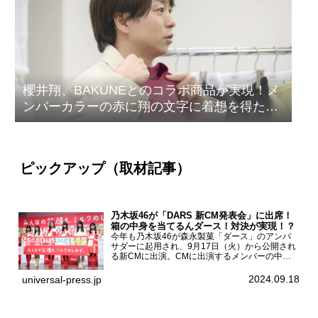
櫻井翔、BAKUNEとのコラボ商品が実現！メ
ンバーカラーの赤に翔の文字に着想を得たデ
ザイン
ピックアップ（取材記事）
乃木坂46が「DARS 新CM発表会」に出席！
箱の中身を当てるんダース！対決が実現！？
今年も乃木坂46が森永製菓「ダース」のアンバ
サダーに起用され、9月17日（火）から公開され
る新CMに出演。CMに出演するメンバーの中か
ら岩本蓮加、梅澤美波、遠藤さくら、賀喜遥香、
一ノ瀬美空、菅原咲月が都内にて開催された
2024.09.18
universal-press.jp
「DARS 新CM発表...