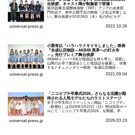
台挨拶。キャスト陣が制服姿で登場！
第35回東京国際映画祭（TIFF）アジアの未来部
門作品で、来年公開予定の映画『少女は卒業しな
い』舞台挨拶が10月26日（水）丸の内ピカデリ
ーで開催され、出演者の河合優実、小野莉奈、小
宮山莉渚、中井友望、監督の中川駿が登壇。映画
2022.10.26
universal-press.jp
『少女は卒業し...
小栗有以「ハラハラドキドキしました」映画
『未成仏百物語～AKB48 異界への灯火寺
～』先行プレミア舞台挨拶
AKB48メンバー8名が怪談話を持ち寄り、深夜に
山間のお寺で座談会とした怪談話を披露し、供養
するドキュメンタリー映画『未成仏百物語～
AKB48異界への灯火寺～』の先行プレミア舞台
2021.09.04
universal-press.jp
挨拶が東京・ユナイテッド・シネマ豊洲で開催さ
れ、AKB48メ...
「ニコ☆プチ卒業式2026」さらなる活躍が期
待される人気モデルたちのラストステージ
女子小学生向けファッション雑誌『ニコ☆プチ』
（新潮社）は2026年3月22日（日）明治安田ホー
ルにて「ニコ☆プチ卒業式2026」を開催。卒業
モデルの青島希愛、安藤実桜、井口美怜、かの
ん、末永ひなた、高梨琴乃、土井ありさ、藤田蒼
2026.03.23
universal-press.jp
果、藤中璃子、...