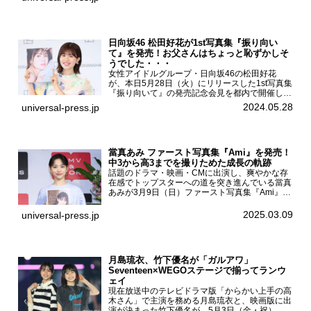
運動に...
日向坂46 松田好花が1st写真集『振り向い
て』を発売！お父さんはちょっと恥ずかしそ
うでした・・・
女性アイドルグループ・日向坂46の松田好花
が、本日5月28日（火）にリリースした1st写真集
『振り向いて』の発売記念会見を都内で開催し
た。日向坂46 松田好花1st写真集『振り向いて』
2024.05.28
universal-press.jp
発売記念会見写真集では日向坂46の松田好花を
カナダ・バン...
當真あみ ファースト写真集『Ami』を発売！
中3から高3までを撮りためた成長の軌跡
話題のドラマ・映画・CMに出演し、爽やかな存
在感でトップスターへの道を突き進んでいる當真
あみが3月9日（日）ファースト写真集『Ami』
（小学館 刊）の発売記念イベントをHMV＆
BOOKS SHIBUYAで開催した。當真あみファース
2025.03.09
universal-press.jp
ト写真集『...
月島琉衣、竹下優名が「ガルアワ」
Seventeen×WEGOステージで揃ってランウ
ェイ
現在放送中のテレビドラマ版「からかい上手の高
木さん」で主演を務める月島琉衣と、映画版に出
演が決まった竹下優名が、5月3日（金・祝）東