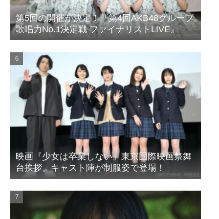
第5回の開催が決定！『第4回AKB48グループ
歌唱力No.1決定戦 ファイナリストLIVE』
映画『少女は卒業しない』東京国際映画祭舞
台挨拶。キャスト陣が制服姿で登場！