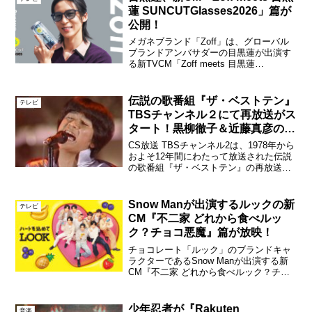
蓮 SUNCUTGlasses2026」篇が
公開！
メガネブランド「Zoff」は、グローバル
ブランドアンバサダーの目黒蓮が出演す
る新TVCM「Zoff meets 目黒蓮
SUNCUTGlasses2026」篇を、2026年7月
3日（金）より全国で順次放送する。目黒
蓮「Zoff meets ...
伝説の歌番組『ザ・ベストテン』
テレビ
TBSチャンネル２にて再放送がス
タート！黒柳徹子＆近藤真彦のス
ペシャル対談も！
CS放送 TBSチャンネル2は、1978年から
およそ12年間にわたって放送された伝説
の歌番組『ザ・ベストテン』の再放送を
2020年6月20日（土）からスタートす
る。「スニーカーぶるーす」を熱唱する
近藤真彦6月からスタートする再放送の記
Snow Manが出演するルックの新
テレビ
念すべ...
CM『不二家 どれから食べルッ
ク？チョコ悪魔』篇が放映！
チョコレート「ルック」のブランドキャ
ラクターであるSnow Manが出演する新
CM『不二家 どれから食べルック？チョ
コ悪魔』篇が2025年1月14日（火）より
全国でオンエアされる。また、「Snow
Man が選んだマグカップが当たる！どれ
少年忍者が『Rakuten
音楽