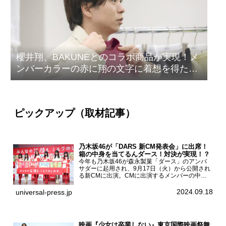
櫻井翔、BAKUNEとのコラボ商品が実現！メ
ンバーカラーの赤に翔の文字に着想を得たデ
ザイン
ピックアップ（取材記事）
乃木坂46が「DARS 新CM発表会」に出席！
箱の中身を当てるんダース！対決が実現！？
今年も乃木坂46が森永製菓「ダース」のアンバ
サダーに起用され、9月17日（火）から公開され
る新CMに出演。CMに出演するメンバーの中か
ら岩本蓮加、梅澤美波、遠藤さくら、賀喜遥香、
一ノ瀬美空、菅原咲月が都内にて開催された
2024.09.18
universal-press.jp
「DARS 新CM発表...
映画『少女は卒業しない』東京国際映画祭舞