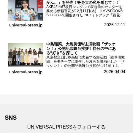
かん。」を発売！等身大の私を感じて！！
AKB48の67枚目シングルで表題曲のセンターを
務める伊藤百花が12月11日(木)、HMV&BOOKS
SHIBUYAで開催された1stフォトブック「百花ず
かん。」（光文社 刊）発売記念記者会見に登壇
した。AKB48伊藤百花1stフォトブッ...
2025.12.11
universal-press.jp
中島瑠菜、大島美優W主演映画『ザッケ
ン！』公開記念舞台挨拶！自分の中にあ
る“好き”を探して
東京都立日比谷高校に実在する部活動「雑草研究
部」をモチーフに誕生した漫画を映画化した『ザ
ッケン！』の公開記念舞台挨拶が4月4日（土）
ユナイテッドシネマお台場で開催され、出演者の
2026.04.04
universal-press.jp
中島瑠菜、大島美優、八神遼介（ICEx）、阿佐
辰美、豊島心桜、仲...
SNS
UNIVERSAL PRESSをフォローする