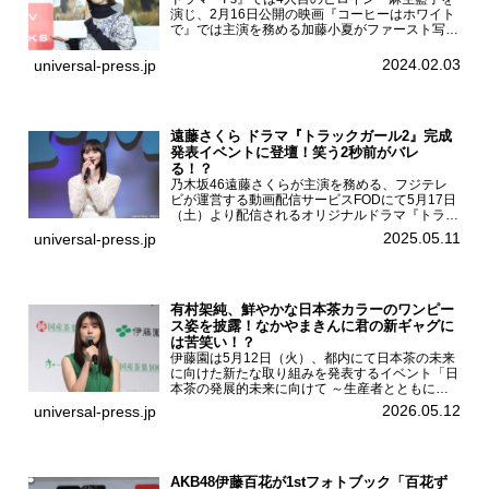
演じ、2月16日公開の映画『コーヒーはホワイト
で』では主演を務める加藤小夏がファースト写真
集「二日月」（東京ニュース通信社 刊）の発売
記念イベントをHMV＆BOOKS SHIBUYAで開催
2024.02.03
universal-press.jp
した...
遠藤さくら ドラマ『トラックガール2』完成
発表イベントに登壇！笑う2秒前がバレ
る！？
乃木坂46遠藤さくらが主演を務める、フジテレ
ビが運営する動画配信サービスFODにて5月17日
（土）より配信されるオリジナルドラマ『トラッ
クガール2』の完成発表イベントが５月10日
2025.05.11
universal-press.jp
（土）都内で開催された。FODドラマ『トラック
ガール2』完成発...
有村架純、鮮やかな日本茶カラーのワンピー
ス姿を披露！なかやまきんに君の新ギャグに
は苦笑い！？
伊藤園は5月12日（火）、都内にて日本茶の未来
に向けた新たな取り組みを発表するイベント「日
本茶の発展的未来に向けて ～生産者とともに。
日本茶を世界へ～」を開催。イベントには伊藤園
2026.05.12
universal-press.jp
のCMキャラクターを務める有村架純、伊藤園よ
り志田光正、契約茶...
AKB48伊藤百花が1stフォトブック「百花ず