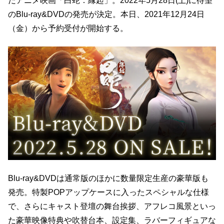
だアニメ映画「白蛇：縁起」。2022年5月28日(土)に待望
のBlu-ray&DVDの発売が決定。本日、2021年12月24日
（金）から予約受付が開始する。
Blu-ray&DVDは通常版のほかに数量限定生産の豪華版も
発売。特製POPアップケースに入ったスペシャルな仕様
で、さらにキャスト登壇の舞台挨拶、アフレコ風景といっ
た豪華映像特典や吹替台本、設定集、ラバーフィギュアな