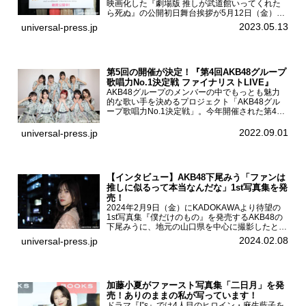
映画化した『劇場版 推しが武道館いってくれた
ら死ぬ』の公開初日舞台挨拶が5月12日（金）新
宿バルト9で開催され、出演者の松村沙友理、中
2023.05.13
universal-press.jp
村里帆、MOMO(@onefive)、KANO(@onefi...
第5回の開催が決定！『第4回AKB48グループ
歌唱力No.1決定戦 ファイナリストLIVE』
AKB48グループのメンバーの中でもっとも魅力
的な歌い手を決めるプロジェクト「AKB48グル
ープ歌唱力No.1決定戦」。今年開催された第4回
決勝大会でベスト8に勝ち進んだメンバーらによ
る一夜限りのライブイベント「ファイナリスト
2022.09.01
universal-press.jp
LIVE」が8...
【インタビュー】AKB48下尾みう「ファンは
推しに似るって本当なんだな」1st写真集を発
売！
2024年2月9日（金）にKADOKAWAより待望の
1st写真集『僕だけのもの』を発売するAKB48の
下尾みうに、地元の山口県を中心に撮影したとい
う今回の写真集についてインタビューをお願いし
2024.02.08
universal-press.jp
た。1st写真集『僕だけのもの』を発売する
AKB4...
加藤小夏がファースト写真集「二日月」を発
売！ありのままの私が写っています！
ドラマ『I”s』では4人目のヒロイン・麻生藍子を