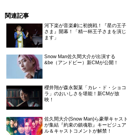
関連記事
河下楽が音楽劇に初挑戦！『星の王子
さま』開幕！「精一杯王子さまを演じ
ます」
Snow Man佐久間大介が出演する
&be（アンドビー）新CMが公開！
櫻井翔が森永製菓「カレ・ド・ショコ
ラ」のおいしさを堪能！新CMが放
映！
佐久間大介(Snow Man)ら豪華キャスト
が集結『約束の鎮魂歌』キービジュア
ル＆キャストコメントが解禁！