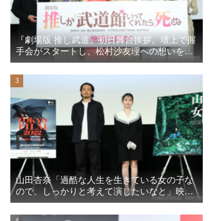
『劇場版 推し武道』初日舞台挨拶。壇上で握
手会がスタートし、松村沙友理への想いをア
ピール！？
山田杏奈「過酷な人生を生きている女の子な
ので、しっかりと考えて演じたいなと」映画
『山女』東京国際映画祭Q&A