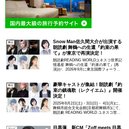
Snow Man佐久間大介が出演する
舞台
朗読劇 舞鶴への生還『約束の果
て』が東京で再演決定！
朗読劇READING WORLDユネスコ世界記
憶遺産 舞鶴への生還『約束の果て』(再
演)が、2026年9月に東京国際フォーラム
ホールAにて上演されることがわかっ
た。佐久間大介（Snow Man）本作は、
京都・世界文化遺産 下鴨神社で開催さ...
豪華キャストが集結！朗読劇『約
舞台
束の鎮魂歌（レクイエム）』開催
決定！
2025年8月2日(土)・3日(日)・ 4日(月)に、
舞鶴市総合文化会館(京都府舞鶴市)にて、
朗読劇 READING WORLD ユネスコ世界
記憶遺産 舞鶴への生還 『約束の鎮魂歌
(レクイエム)』を開催することが決定し
た。昨年開催した朗読劇...
目黒蓮、新CM「Zoff meets 目黒
テレビ