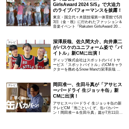
か...
GirlsAward 2024 S/S』で大迫力
のライブパフォーマンスを披露！
東京・国立代々木競技場第一体育館で5月
3日（金・祝）に行われたファッション＆
音楽イベント『Rakuten GirlsAward 2024
SPRING／SUMMER』にSECRET
ARTISTとして少年忍者が登場した。少年
忍者『Rakut...
深澤辰哉、佐久間大介、向井康二
テレビ
がバスケのユニフォーム姿で「バ
イトル」新CMに出演！
ディップ株式会社はスポットのバイトサ
ービス「スポットバイトル」のCMキャラ
クターを務めるSnow Manの深澤辰哉 、
佐久間大介、向井康二を、新たにアルバ
イト・パートの求人情報サービス「バイ
トル」のCMキャラクターに迎え、新
岡田准一、生田斗真が「アサヒス
テレビ
TVCM『レギュ...
ーパードライ 生ジョッキ缶」新
CMに出演！
アサヒスーパードライ 生ジョッキ缶の新
テレビCM「泡ごといくぞ、缶パカパー
ン！岡田准一＆生田斗真」篇が7月11日か
ら放映される。アサヒスーパードライ
「泡ごといくぞ、缶パカパーン！岡田准
一 編アサヒスーパードライ「泡ごといく