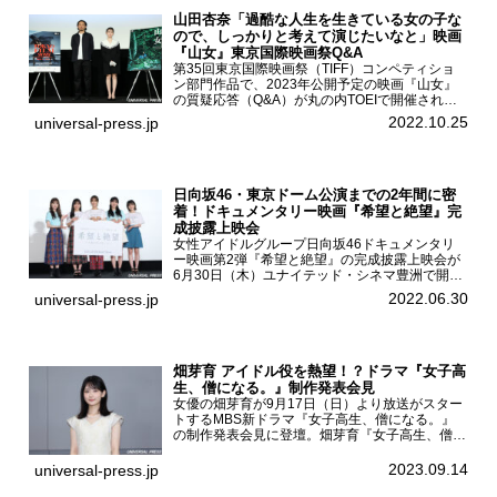
山田杏奈「過酷な人生を生きている女の子な
ので、しっかりと考えて演じたいなと」映画
『山女』東京国際映画祭Q&A
第35回東京国際映画祭（TIFF）コンペティショ
ン部門作品で、2023年公開予定の映画『山女』
の質疑応答（Q&A）が丸の内TOEIで開催され、
主演を務めた女優の山田杏奈、監督の福永壮志が
2022.10.25
universal-press.jp
登壇。本作について語った。映画『山女』第35
回東京国際...
日向坂46・東京ドーム公演までの2年間に密
着！ドキュメンタリー映画『希望と絶望』完
成披露上映会
女性アイドルグループ日向坂46ドキュメンタリ
ー映画第2弾『希望と絶望』の完成披露上映会が
6月30日（木）ユナイテッド・シネマ豊洲で開催
され、日向坂46メンバーの加藤史帆、齊藤京
2022.06.30
universal-press.jp
子、佐々木久美、富田鈴花、松田好花の5人が登
壇。舞台挨拶を行った...
畑芽育 アイドル役を熱望！？ドラマ『女子高
生、僧になる。』制作発表会見
女優の畑芽育が9月17日（日）より放送がスター
トするMBS新ドラマ『女子高生、僧になる。』
の制作発表会見に登壇。畑芽育『女子高生、僧に
なる。』制作発表会見畑芽育は本作の出演オファ
ーについて「下白石麦は頭にビックリマークと、
2023.09.14
universal-press.jp
はてなマークが連続...