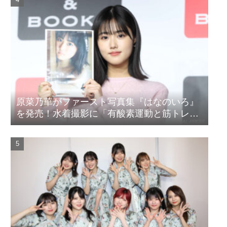
原菜乃華がファースト写真集『はなのいろ』
を発売！水着撮影に「有酸素運動と筋トレを
頑張りました」