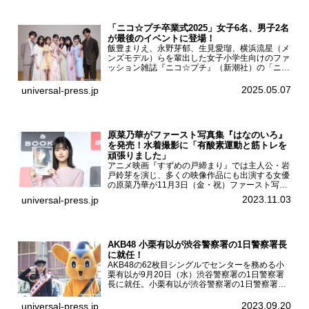
「ニコ☆プチ卒業式2025」女子6名、男子2名
が最後のイベントに登場！
飯豊まりえ、永野芽郁、生見愛瑠、横浜流星（メ
ンズモデル）らを輩出した女子小学生向けのファ
ッション雑誌『ニコ☆プチ』（新潮社）の「ニコ
☆プチ卒業式2025」が5月6日（火・振休）東京
モード学園コクーンタワーで開催され、卒業モデ
2025.05.07
universal-press.jp
ルの川瀬翠子、外...
原菜乃華がファースト写真集『はなのいろ』
を発売！水着撮影に「有酸素運動と筋トレを
頑張りました」
アニメ映画『すずめの戸締まり』では主人公・岩
戸鈴芽を演じ、多くの映像作品にも出演する女優
の原菜乃華が11月3日（金・祝）ファースト写真
集『はなのいろ』発売記念イベントを
2023.11.03
universal-press.jp
HMV&BOOKS SHIBUYAで開催した。原菜乃華フ
ァースト写真集『...
AKB48 小栗有以が渋谷警察署の1日警察署長
に就任！
AKB48の62枚目シングルでセンターを務める小
栗有以が9月20日（水）渋谷警察署の1日警察署
長に就任。小栗有以が渋谷警察署の1日警察署長
に就任9月21日（木曜）から同月30日（土曜）ま
での10日間実施される令和5年 秋の全国交通安全
2023.09.20
universal-press.jp