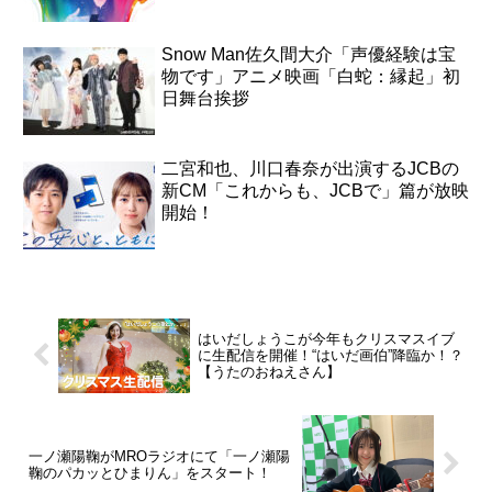
Snow Man佐久間大介「声優経験は宝
物です」アニメ映画「白蛇：縁起」初
日舞台挨拶
二宮和也、川口春奈が出演するJCBの
新CM「これからも、JCBで」篇が放映
開始！
はいだしょうこが今年もクリスマスイブ
に生配信を開催！“はいだ画伯”降臨か！？
【うたのおねえさん】
一ノ瀬陽鞠がMROラジオにて「一ノ瀬陽
鞠のパカッとひまりん」をスタート！