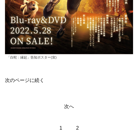
「白蛇：縁起」告知ポスター(宣)
次のページに続く
次へ
1
2