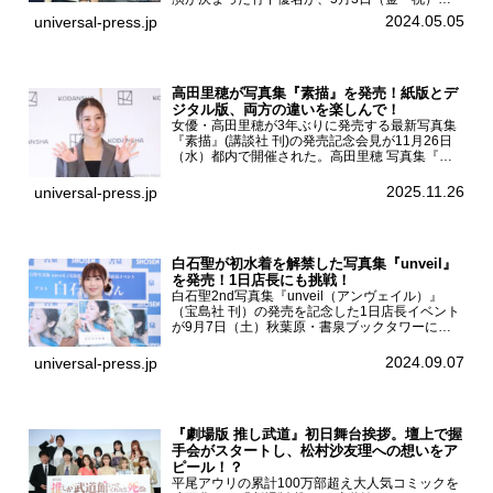
京・国立代々木競技場第一体育館で開催されたフ
2024.05.05
universal-press.jp
ァッション&音楽イベント『Rakuten GirlsAward
...
高田里穂が写真集『素描』を発売！紙版とデ
ジタル版、両方の違いを楽しんで！
女優・高田里穂が3年ぶりに発売する最新写真集
『素描』(講談社 刊)の発売記念会見が11月26日
（水）都内で開催された。高田里穂 写真集『素
描』発売記念会見現在、ドラマDiVE『悪いのは
あなたです』(読売テレビ)に出演するなど女優と
2025.11.26
universal-press.jp
して活躍中...
白石聖が初水着を解禁した写真集『unveil』
を発売！1日店長にも挑戦！
白石聖2nd写真集『unveil（アンヴェイル）』
（宝島社 刊）の発売を記念した1日店長イベント
が9月7日（土）秋葉原・書泉ブックタワーにて
開催された。白石聖2nd写真集『unveil』の発売
を記念し1日店長イベントを開催した本写真集は
2024.09.07
universal-press.jp
25...
『劇場版 推し武道』初日舞台挨拶。壇上で握
手会がスタートし、松村沙友理への想いをア
ピール！？
平尾アウリの累計100万部超え大人気コミックを