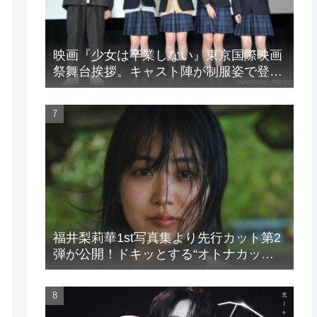
映画『少女は卒業しない』東京国際映画
祭舞台挨拶。キャスト陣が制服姿で登
場！
福井梨莉華1st写真集より先行カット第2
弾が公開！ドキッとする“オトナカッ
ト”が解禁！