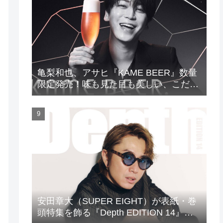
亀梨和也、アサヒ『KAME BEER』数量
限定発売！味も見た目も美しい、こだわ
りのビールがついに完成
安田章大（SUPER EIGHT）が表紙・巻
頭特集を飾る『Depth EDITION 14』が