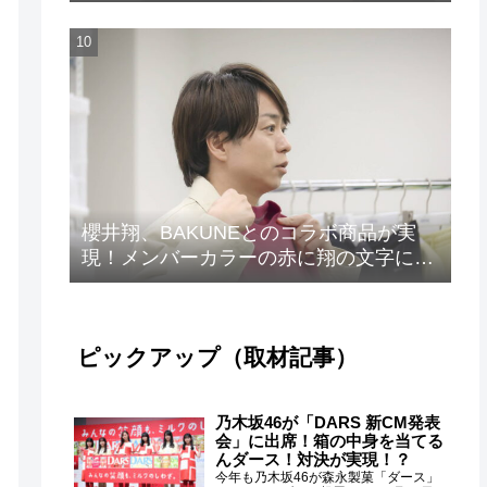
発売！
櫻井翔、BAKUNEとのコラボ商品が実
現！メンバーカラーの赤に翔の文字に着
想を得たデザイン
ピックアップ（取材記事）
乃木坂46が「DARS 新CM発表
会」に出席！箱の中身を当てる
んダース！対決が実現！？
今年も乃木坂46が森永製菓「ダース」