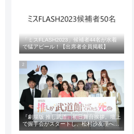
「ミスFLASH2023」候補者44名が水着
で猛アピール！【出席者全員掲載】
『劇場版 推し武道』初日舞台挨拶。壇上
で握手会がスタートし、松村沙友理への
想いをアピール！？