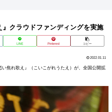
え』クラウドファンディングを実施
LINE
Pinterest
コピー
2022.01.11
『恋い焦れ歌え』（こいこがれうたえ）が、全国公開拡