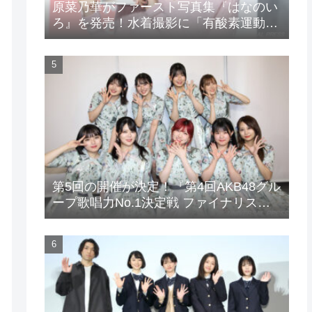
原菜乃華がファースト写真集『はなのい
ろ』を発売！水着撮影に「有酸素運動と
筋トレを頑張りました」
第5回の開催が決定！『第4回AKB48グル
ープ歌唱力No.1決定戦 ファイナリスト
LIVE』