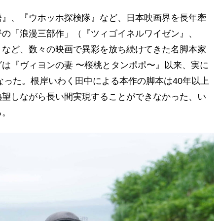
語』、『ウホッホ探検隊』など、日本映画界を長年牽
督の「浪漫三部作」（『ツィゴイネルワイゼン』、
』など、数々の映画で異彩を放ち続けてきた名脚本家
は『ヴィヨンの妻 〜桜桃とタンポポ〜』以来、実に
なった。根岸いわく田中による本作の脚本は40年以上
熱望しながら長い間実現することができなかった、い
る。