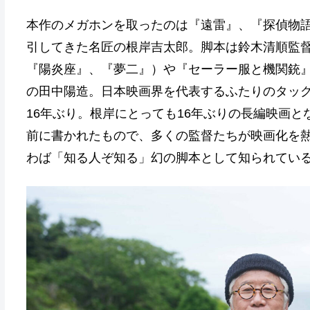
本作のメガホンを取ったのは『遠雷』、『探偵物
引してきた名匠の根岸吉太郎。脚本は鈴木清順監
『陽炎座』、『夢二』）や『セーラー服と機関銃
の田中陽造。日本映画界を代表するふたりのタッグ
16年ぶり。根岸にとっても16年ぶりの長編映画と
前に書かれたもので、多くの監督たちが映画化を
わば「知る人ぞ知る」幻の脚本として知られてい