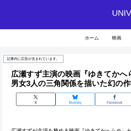
UN
ホーム
映画
記事内に広告が含まれています。
広瀬すず主演の映画『ゆきてかへ
男女3人の三角関係を描いた幻の作
X
Bluesky
Facebook
広瀬すずが主演を務める映画『ゆきてかへらぬ』が