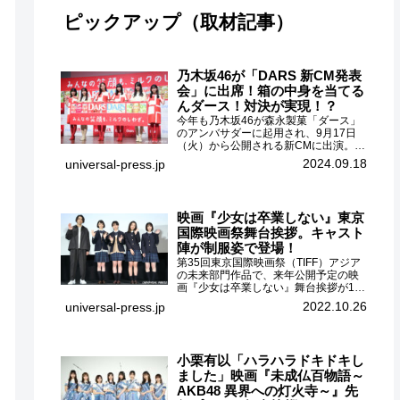
ピックアップ（取材記事）
乃木坂46が「DARS 新CM発表
会」に出席！箱の中身を当てる
んダース！対決が実現！？
今年も乃木坂46が森永製菓「ダース」
のアンバサダーに起用され、9月17日
（火）から公開される新CMに出演。
CMに出演するメンバーの中から岩本蓮
2024.09.18
universal-press.jp
加、梅澤美波、遠藤さくら、賀喜遥
香、一ノ瀬美空、菅原咲月が都内にて
開催された「DARS 新CM発表...
映画『少女は卒業しない』東京
国際映画祭舞台挨拶。キャスト
陣が制服姿で登場！
第35回東京国際映画祭（TIFF）アジア
の未来部門作品で、来年公開予定の映
画『少女は卒業しない』舞台挨拶が10
月26日（水）丸の内ピカデリーで開催
2022.10.26
universal-press.jp
され、出演者の河合優実、小野莉奈、
小宮山莉渚、中井友望、監督の中川駿
が登壇。映画『少女は卒業し...
小栗有以「ハラハラドキドキし
ました」映画『未成仏百物語～
AKB48 異界への灯火寺～』先