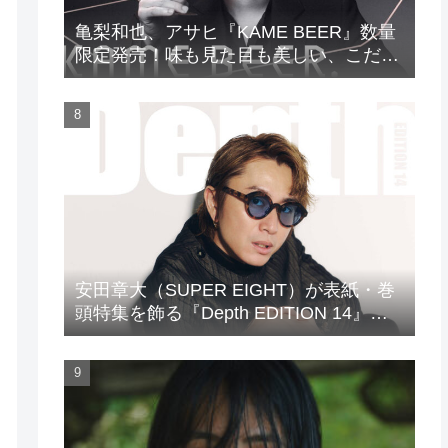
亀梨和也、アサヒ『KAME BEER』数量
限定発売！味も見た目も美しい、こだわ
りのビールがついに完成
安田章大（SUPER EIGHT）が表紙・巻
頭特集を飾る『Depth EDITION 14』が
発売！