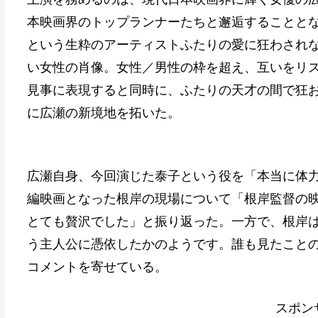
本映画界のトップランナーたちと邂逅することと
という生粋のアーティストふたりの愛に狂わされ
い女性の肖像。女性／男性の枠を超え、互いをリ
見事に表現すると同時に、ふたりの天才の間で狂
に広瀬の新境地を拓いた。
広瀬自身、今回演じた泰子という役を「本当に体力
編映画となった根岸の現場について「根岸監督の
とても贅沢でした」と振り返った。一方で、根岸
う主人公に憑依したかのようです。誰も見たこと
コメントを寄せている。
スポン