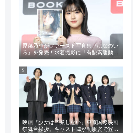
原菜乃華がファースト写真集『はなのい
ろ』を発売！水着撮影に「有酸素運動と
筋トレを頑張りました」
映画『少女は卒業しない』東京国際映画
祭舞台挨拶。キャスト陣が制服姿で登