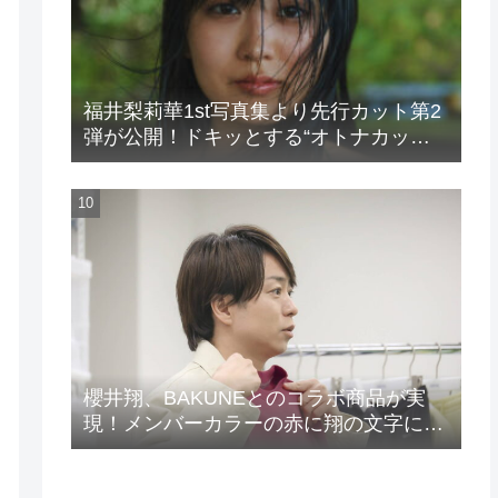
福井梨莉華1st写真集より先行カット第2
弾が公開！ドキッとする“オトナカッ
ト”が解禁！
櫻井翔、BAKUNEとのコラボ商品が実
現！メンバーカラーの赤に翔の文字に着
想を得たデザイン