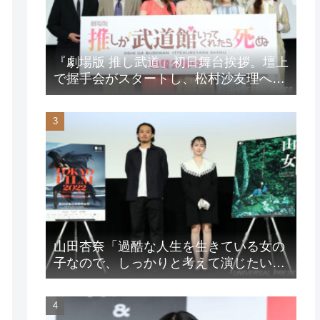
『劇場版 推し武道』初日舞台挨拶。壇上
で握手会がスタートし、松村沙友理への
想いをアピール！？
山田杏奈「過酷な人生を生きている女の
子なので、しっかりと考えて演じたいな
と」映画『山女』東京国際映画祭Q&A