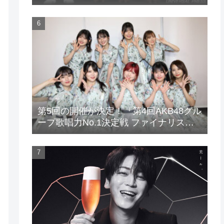
場！
第5回の開催が決定！『第4回AKB48グル
ープ歌唱力No.1決定戦 ファイナリスト
LIVE』