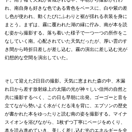
れ、南自身も好きな色である青色をベースに、白や紫の差
し色が使われ、動くたびにふわりと裾が揺れる衣装を身に
まとう。まずは、霧に覆われた湖の縁に佇み、南が本を読
む姿から撮影する。落ち着いた様子で一つ一つの所作をこ
なしていく南。心配されていた天気だったが、厚い雲のす
き間から時折日差しが差し込む。霧の演出に差し込む光が
幻想的な空間を演出していた。
そして迎えた2日目の撮影。天気に恵まれた森の中、木漏
れ日から差す放射線上の太陽の光が神々しい信州の自然と
共に撮影するべく、この日も早朝に出発。ゴーゴーと音を
立てながら勢いよく水がくだる滝を背に、エプソンの歴史
が書かれた本をゆったりと読む南の姿を撮影する。マイナ
スイオンを浴びながら、1枚ずつ丁寧にページをめくり、
本を読み進めていき、美しく差し込む光のエネルギーを全