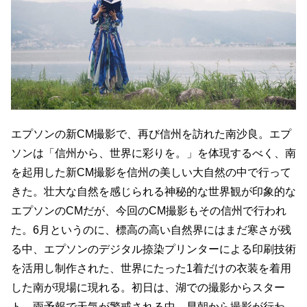
エプソンの新CM撮影で、再び信州を訪れた南沙良。エプ
ソンは「信州から、世界に彩りを。」を体現するべく、南
を起用した新CM撮影を信州の美しい大自然の中で行って
きた。壮大な自然を感じられる神秘的な世界観が印象的な
エプソンのCMだが、今回のCM撮影もその信州で行われ
た。6月というのに、標高の高い自然界にはまだ寒さが残
る中、エプソンのデジタル捺染プリンターによる印刷技術
を活用し制作された、世界にたった1着だけの衣装を着用
した南が現場に現れる。初日は、湖での撮影からスター
ト。雨予報で天気が警戒される中、早朝から撮影が行わ