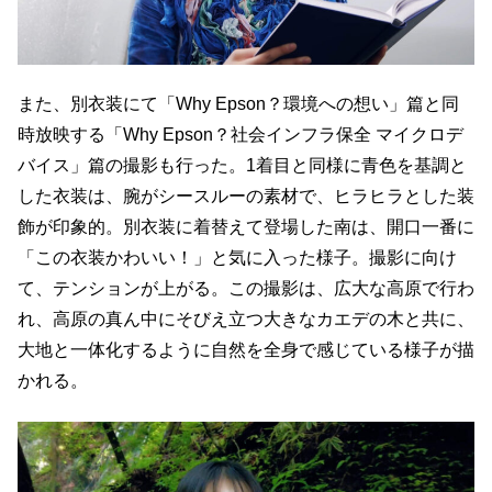
また、別衣装にて「Why Epson？環境への想い」篇と同
時放映する「Why Epson？社会インフラ保全 マイクロデ
バイス」篇の撮影も行った。1着目と同様に青色を基調と
した衣装は、腕がシースルーの素材で、ヒラヒラとした装
飾が印象的。別衣装に着替えて登場した南は、開口一番に
「この衣装かわいい！」と気に入った様子。撮影に向け
て、テンションが上がる。この撮影は、広大な高原で行わ
れ、高原の真ん中にそびえ立つ大きなカエデの木と共に、
大地と一体化するように自然を全身で感じている様子が描
かれる。