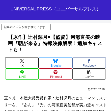
UNIVERSAL PRESS（ユニバーサルプレス）
記事内に広告が含まれています。
【原作】辻村深月×【監督】河瀨直美の映
画『朝が来る』特報映像解禁！追加キャス
トも！
X
Bluesky
Facebook
LINE
Pinterest
コピー
2020.02.28
直木賞・本屋大賞受賞作家：辻村深月のヒューマンミステ
リーを、『あん』『光』の河瀨直美監督が実力派キャスト