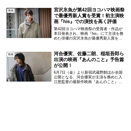
公開され、佐藤二朗、稲垣吾郎、河井青
葉、広岡由里子、早見あかりが出演！テ
宮沢氷魚が第42回ヨコハマ映画祭
映画
ィザービジュアルも...
で最優秀新人賞を受賞！初主演映
画『his』での演技を高く評価
第42回ヨコハマ映画祭の受賞者・作品が
本日発表され、映画『his』にて主演を務
めた俳優の宮沢氷魚が最優秀新人賞を受
賞することがわかった。今回の受賞で宮
沢は、第12回TAMA映画賞・最優秀新進
男優賞、第45回報知映画賞・新人賞に続
河合優実、佐藤二朗、稲垣吾郎ら
映画
き映画賞3冠...
出演の映画『あんのこと』予告篇
が公開！
6月7日（金）より新宿武蔵野館ほか全国
公開となる、河合優実が主演を務めた入
江悠監督の最新作映画『あんのこと』の
予告篇が本日公開された。河合優実『あ
んのこと』2020年6月、新聞に掲載され
た「ある1人の少女の壮絶な人生を綴った
記事」。その1本...