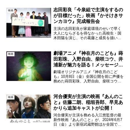
と』の主演・河合優実と入江悠監督によ
る登壇舞台挨拶が12月15日（日）に実施
志田彩良「今泉組で主演をするの
映画
され...
が目標だった」映画『かそけきサ
ンカヨウ』完成報告会
主演の志田彩良が家庭環境のせいで早く
大人にならざるを得なかった高校生・国
木田陽を演じ、その葛藤と成長を描いた
映画『かそけきサンカヨウ』が9月27日
（月）都内で映画完成報告会を行い、出
演者の志田彩良、井浦新、鈴鹿央士、中
劇場アニメ『神在月のこども』蒔
映画
井友望、菊池亜希子、監...
田彩珠、入野自由、柴咲コウ、井
浦新が魅力を語る！メッセージ映
像が解禁！
劇場オリジナルアニメ『神在月のこど
も』10月8日（金）全国公開を前に声優を
務めた蒔田彩珠、入野自由、柴咲コウ、
井浦新が本作の見どころを語るメッセー
ジ映像が解禁された。©2021 映画「神在
月のこども」製作御縁会⻤の少年・夜叉
河合優実が主演の映画『あんのこ
映画
役を担当した入野...
と』佐藤二朗、稲垣吾郎、早見あ
かりら追加キャストが公開！
河合優実が主演を務める入江悠監督の最
新作映画『あんのこと』が、2024年6月7
日（金）より新宿武蔵野館ほか全国で公
開となる。このたび追加キャスト情報が