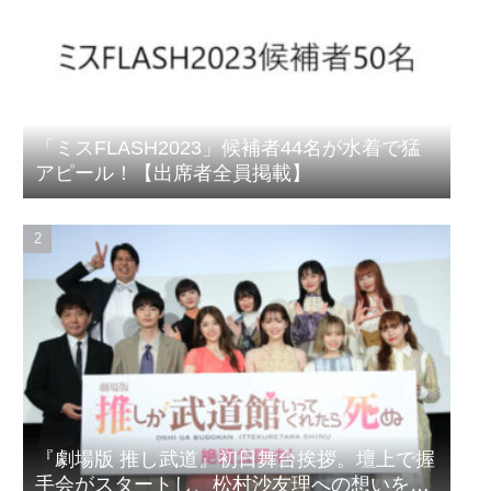
「ミスFLASH2023」候補者44名が水着で猛
アピール！【出席者全員掲載】
『劇場版 推し武道』初日舞台挨拶。壇上で握
手会がスタートし、松村沙友理への想いをア