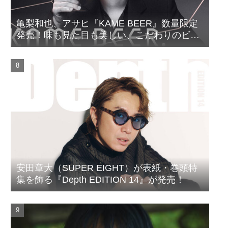
亀梨和也、アサヒ『KAME BEER』数量限定
発売！味も見た目も美しい、こだわりのビー
ルがついに完成
安田章大（SUPER EIGHT）が表紙・巻頭特
集を飾る『Depth EDITION 14』が発売！