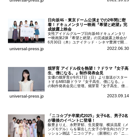
universal-press.jp
登壇。本作について語った。映画『山女』第35
回東京国際...
日向坂46・東京ドーム公演までの2年間に密
着！ドキュメンタリー映画『希望と絶望』完
成披露上映会
女性アイドルグループ日向坂46ドキュメンタリ
ー映画第2弾『希望と絶望』の完成披露上映会が
6月30日（木）ユナイテッド・シネマ豊洲で開催
され、日向坂46メンバーの加藤史帆、齊藤京
2022.06.30
universal-press.jp
子、佐々木久美、富田鈴花、松田好花の5人が登
壇。舞台挨拶を行った...
畑芽育 アイドル役を熱望！？ドラマ『女子高
生、僧になる。』制作発表会見
女優の畑芽育が9月17日（日）より放送がスター
トするMBS新ドラマ『女子高生、僧になる。』
の制作発表会見に登壇。畑芽育『女子高生、僧に
なる。』制作発表会見畑芽育は本作の出演オファ
ーについて「下白石麦は頭にビックリマークと、
2023.09.14
universal-press.jp
はてなマークが連続...
「ニコ☆プチ卒業式2025」女子6名、男子2名
が最後のイベントに登場！
飯豊まりえ、永野芽郁、生見愛瑠、横浜流星（メ
ンズモデル）らを輩出した女子小学生向けのファ
ッション雑誌『ニコ☆プチ』（新潮社）の「ニコ