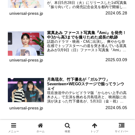
が、本日5月28日（火）にリリースした1st写真集
『振り向いて』の発売記念会見を都内で開催し
た。日向坂46 松田好花1st写真集『振り向いて』
2024.05.28
universal-press.jp
発売記念会見写真集では日向坂46の松田好花を
カナダ・バン...
當真あみ ファースト写真集『Ami』を発売！
中3から高3までを撮りためた成長の軌跡
話題のドラマ・映画・CMに出演し、爽やかな存
在感でトップスターへの道を突き進んでいる當真
あみが3月9日（日）ファースト写真集『Ami』
（小学館 刊）の発売記念イベントをHMV＆
BOOKS SHIBUYAで開催した。當真あみファース
2025.03.09
universal-press.jp
ト写真集『...
月島琉衣、竹下優名が「ガルアワ」
Seventeen×WEGOステージで揃ってランウ
ェイ
現在放送中のテレビドラマ版「からかい上手の高
木さん」で主演を務める月島琉衣と、映画版に出
演が決まった竹下優名が、5月3日（金・祝）東
京・国立代々木競技場第一体育館で開催されたフ
2024.05.05
universal-press.jp
ァッション&音楽イベント『Rakuten GirlsAward
...
高田里穂が写真集『素描』を発売！紙版とデ
ジタル版、両方の違いを楽しんで！
メニュー
ホーム
検索
トップ
サイドバー