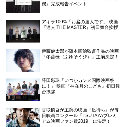
僕』完成報告イベント
アキラ100%「お盆の達人です」 映画
『達人 THE MASTER』初日舞台挨拶
伊藤健太郎が阪本順治監督作品の映画
『冬薔薇（ふゆそうび）』主演決定！
蒔田彩珠「いつかカンヌ国際映画祭
に！」 映画『神在月のこども』初日舞
台挨拶
香取慎吾が主演の映画『凪待ち』が毎
日映画コンクール「TSUTAYAプレミ
アム映画ファン賞2019」に決定！