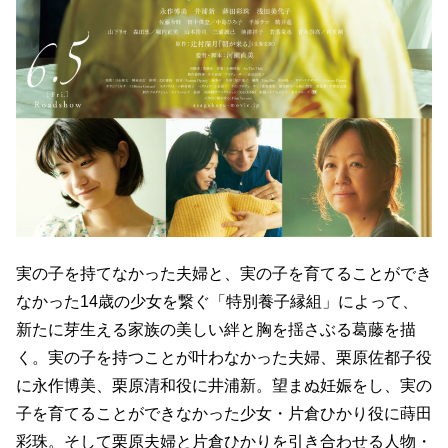
実の子を持てなかった夫婦と、実の子を育てることができ
なかった14歳の少女を繋ぐ「特別養子縁組」によって、
新たに芽生える家族の美しい絆と胸を揺さぶる葛藤を描
く。実の子を持つことが叶わなかった夫婦、栗原佐都子役
に永作博美、栗原清和役に井浦新。望まぬ妊娠をし、実の
子を育てることができなかった少女・片倉ひかり役に蒔田
彩珠。そして栗原夫婦と片倉ひかりを引き合わせる人物・