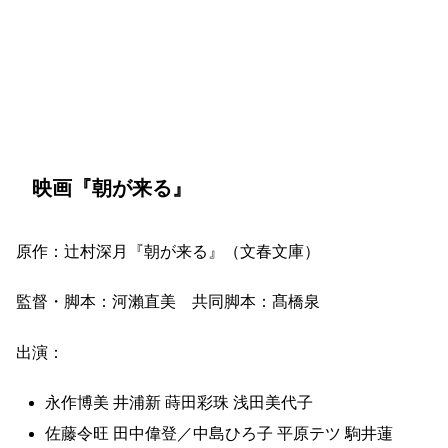
映画『朝が来る』
原作：辻村深月『朝が来る』（文春文庫）
監督・脚本：河瀨直美 共同脚本：髙橋泉
出演：
永作博美 井浦新 蒔田彩珠 浅田美代子
佐藤令旺 田中偉登／中島ひろ子 平原テツ 駒井蓮