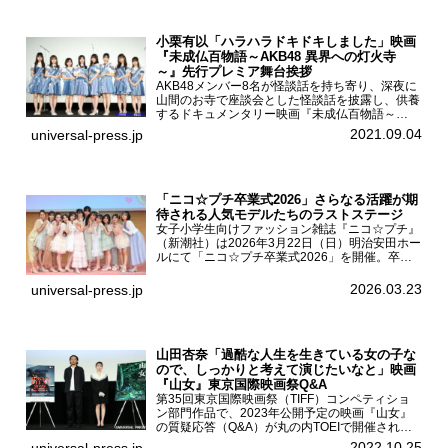
小栗有以「ハラハラドキドキしました」映画
『未成仏百物語～AKB48 異界への灯火寺
～』先行プレミア舞台挨拶
AKB48メンバー8名が怪談話を持ち寄り、深夜に
山間のお寺で座談会とした怪談話を披露し、供養
するドキュメンタリー映画『未成仏百物語～
AKB48異界への灯火寺～』の先行プレミア舞台
2021.09.04
universal-press.jp
挨拶が東京・ユナイテッド・シネマ豊洲で開催さ
れ、AKB48メ...
「ニコ☆プチ卒業式2026」さらなる活躍が期
待される人気モデルたちのラストステージ
女子小学生向けファッション雑誌『ニコ☆プチ』
（新潮社）は2026年3月22日（日）明治安田ホー
ルにて「ニコ☆プチ卒業式2026」を開催。卒業
モデルの青島希愛、安藤実桜、井口美怜、かの
ん、末永ひなた、高梨琴乃、土井ありさ、藤田蒼
2026.03.23
universal-press.jp
果、藤中璃子、...
山田杏奈「過酷な人生を生きている女の子な
ので、しっかりと考えて演じたいなと」映画
『山女』東京国際映画祭Q&A
第35回東京国際映画祭（TIFF）コンペティショ
ン部門作品で、2023年公開予定の映画『山女』
の質疑応答（Q&A）が丸の内TOEIで開催され、
主演を務めた女優の山田杏奈、監督の福永壮志が
2022.10.25