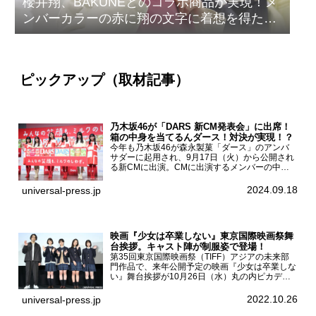
櫻井翔、BAKUNEとのコラボ商品が実現！メ
ンバーカラーの赤に翔の文字に着想を得たデ
ザイン
ピックアップ（取材記事）
乃木坂46が「DARS 新CM発表会」に出席！
箱の中身を当てるんダース！対決が実現！？
今年も乃木坂46が森永製菓「ダース」のアンバ
サダーに起用され、9月17日（火）から公開され
る新CMに出演。CMに出演するメンバーの中か
ら岩本蓮加、梅澤美波、遠藤さくら、賀喜遥香、
一ノ瀬美空、菅原咲月が都内にて開催された
2024.09.18
universal-press.jp
「DARS 新CM発表...
映画『少女は卒業しない』東京国際映画祭舞
台挨拶。キャスト陣が制服姿で登場！
第35回東京国際映画祭（TIFF）アジアの未来部
門作品で、来年公開予定の映画『少女は卒業しな
い』舞台挨拶が10月26日（水）丸の内ピカデリ
ーで開催され、出演者の河合優実、小野莉奈、小
宮山莉渚、中井友望、監督の中川駿が登壇。映画
2022.10.26
universal-press.jp
『少女は卒業し...