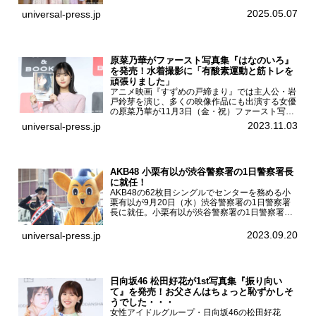
☆プチ卒業式2025」が5月6日（火・振休）東京
モード学園コクーンタワーで開催され、卒業モデ
2025.05.07
universal-press.jp
ルの川瀬翠子、外...
原菜乃華がファースト写真集『はなのいろ』
を発売！水着撮影に「有酸素運動と筋トレを
頑張りました」
アニメ映画『すずめの戸締まり』では主人公・岩
戸鈴芽を演じ、多くの映像作品にも出演する女優
の原菜乃華が11月3日（金・祝）ファースト写真
集『はなのいろ』発売記念イベントを
2023.11.03
universal-press.jp
HMV&BOOKS SHIBUYAで開催した。原菜乃華フ
ァースト写真集『...
AKB48 小栗有以が渋谷警察署の1日警察署長
に就任！
AKB48の62枚目シングルでセンターを務める小
栗有以が9月20日（水）渋谷警察署の1日警察署
長に就任。小栗有以が渋谷警察署の1日警察署長
に就任9月21日（木曜）から同月30日（土曜）ま
での10日間実施される令和5年 秋の全国交通安全
2023.09.20
universal-press.jp
運動に...
日向坂46 松田好花が1st写真集『振り向い
て』を発売！お父さんはちょっと恥ずかしそ
うでした・・・
女性アイドルグループ・日向坂46の松田好花