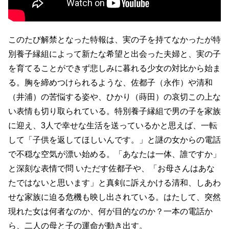
このたび解禁となった特報は、実の子を持てなかったが特
別養子縁組によって新たな希望と出会った夫婦と、実の子
を育てることができず悲しみに暮れる少女の対比から始ま
る。胸を締めつけられるような、佐都子（永作）や清和
（井浦）の苦悩する姿や、ひかり（蒔田）の哀切この上な
い表情も切り取られている。特別養子縁組で男の子を家族
に迎え、3人で幸せな生活を送っているかと思えば、一転
して「子供を返してほしいんです。」と謎の女からの電話
で不穏な空気が漂い始める。「あなたは一体、誰ですか」
と深刻な表情で問 いただす佐都子や、「お母さんはあな
たではないと思います」と真剣に訴えかける清和、しあわ
せな家族に迫る危機も映し出されている。はたして、突然
現れた女は何者なのか、何が目的なのか？一本の電話か
ら、二人の母と子の運命が動き出す。