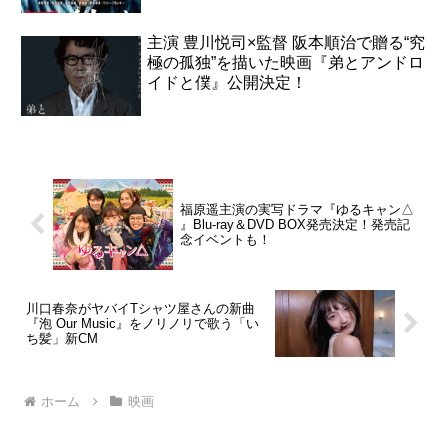
主演 豊川悦司×監督 阪本順治で贈る“究
極の孤独”を描いた映画『弟とアンドロ
イドと僕』公開決定！
福原遥主演の実写ドラマ『ゆるキャン△
』Blu-ray＆DVD BOX発売決定！発売記
念イベントも！
川口春奈がヤバイTシャツ屋さんの新曲
『泡 Our Music』をノリノリで歌う「い
ち髪」新CM
ホーム
映画