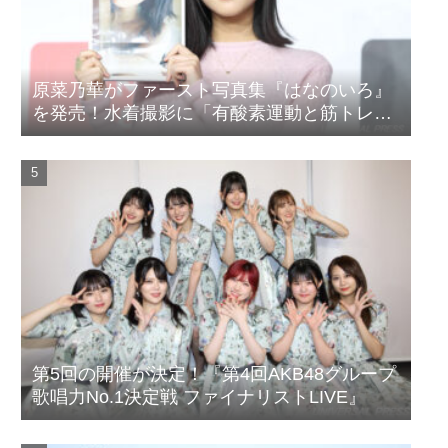
原菜乃華がファースト写真集『はなのいろ』
を発売！水着撮影に「有酸素運動と筋トレを
頑張りました」
第5回の開催が決定！『第4回AKB48グループ
歌唱力No.1決定戦 ファイナリストLIVE』