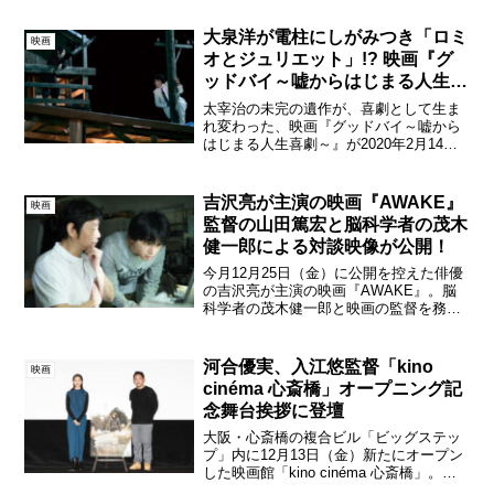
大泉洋が電柱にしがみつき「ロミ
映画
オとジュリエット」!? 映画『グ
ッドバイ～嘘からはじまる人生喜
劇～』場面写真！
太宰治の未完の遺作が、喜劇として生ま
れ変わった、映画『グッドバイ～嘘から
はじまる人生喜劇～』が2020年2月14日
（金）より新宿ピカデリーほかにて公開
されるが、本日その場面写真(全11 枚) が
一挙解禁となった。 原作は、鬼才・ケラ
吉沢亮が主演の映画『AWAKE』
映画
リーノ・...
監督の山田篤宏と脳科学者の茂木
健一郎による対談映像が公開！
今月12月25日（金）に公開を控えた俳優
の吉沢亮が主演の映画『AWAKE』。脳
科学者の茂木健一郎と映画の監督を務め
た山田篤宏による対談映像が本日公開さ
れた。本作を見た脳科学者の茂木は
Facebookの創成期を描き、オスカーを3
河合優実、入江悠監督「kino
映画
部門で受賞した...
cinéma 心斎橋」オープニング記
念舞台挨拶に登壇
大阪・心斎橋の複合ビル「ビッグステッ
プ」内に12月13日（金）新たにオープン
した映画館「kino cinéma 心斎橋」。オ
ープニング記念上映中の映画『あんのこ