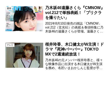
た。貴重な3人のオフトークに“史上最高
のインスタライブ”などとファンが歓喜
乃木坂46遠藤さくら『CMNOW』
書籍
し、話題となった。関...
vol.212で単独表紙！「プリクラ
を撮りたい」
2021年8月10日発売の雑誌「CMNOW」
vol.212（玄光社）の表紙＆巻頭特集に乃
木坂46の遠藤さくらが登場。遠藤さくら
がCMNOWで単独表紙を飾るのは、2年ぶ
りの2回目。今回は、夏らしいノースリー
ブ姿でキュートなスマイルを見せてい
桜井玲香、木口健太がW主演！ド
テレビ
る...
ラマ『死神バーバー』TOKYO
MXで2週連続放送！
乃木坂46の元メンバー桜井玲香と、様々
な映像作品に出演する木口健太がW主演
を務め、名匠いまおかしんじ監督が手掛
ける初のテレビドラマ『死神バーバー』
がTOKYO MXで2週連続で放送される。
桜井玲香『死神バーバー』新進気鋭のク
リエイターによる...