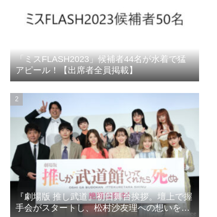
「ミスFLASH2023」候補者44名が水着で猛
アピール！【出席者全員掲載】
『劇場版 推し武道』初日舞台挨拶。壇上で握
手会がスタートし、松村沙友理への想いをア