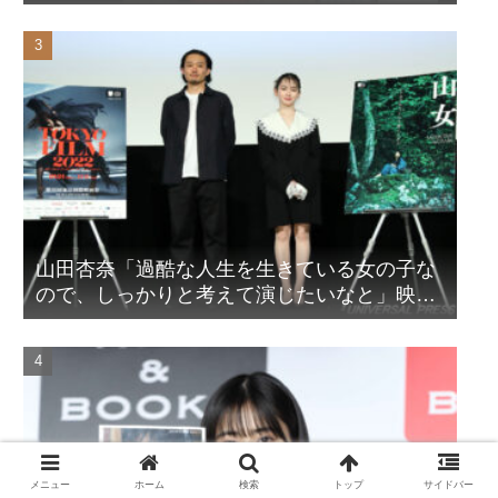
ピール！？
山田杏奈「過酷な人生を生きている女の子な
ので、しっかりと考えて演じたいなと」映画
『山女』東京国際映画祭Q&A
メニュー
ホーム
検索
トップ
サイドバー