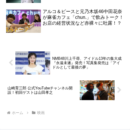
アルコ＆ピースと元乃木坂46中田花奈
が麻雀カフェ「chun.」で飲みトーク！
お店の経営状況など赤裸々に吐露！？
NMB48川上千尋、アイドル13年の集大成
『永遠未遂』発売！写真集発売は「アイ
ドルとして最後の夢」
山崎育三郎 公式YouTubeチャンネル開
設！初回ゲストは山田孝之
ホーム
映画