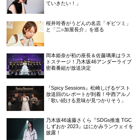
ていきたい！」
桜井玲香がうどんの名店「ギビツミ」
と「二○加屋長介」を巡る
岡本姫奈が初の座長＆佐藤璃果はラス
トステージ！乃木坂46アンダーライブ
密着番組が放送決定
『Spicy Sessions』松崎しげるゲスト
放送回のレポートが到着！中西アルノ
「歌い続ける意味が見つかりそう」
乃木坂46遠藤さくら『SDGs推進 TGC
しずおか 2023』はにかみランウェイを
披露！