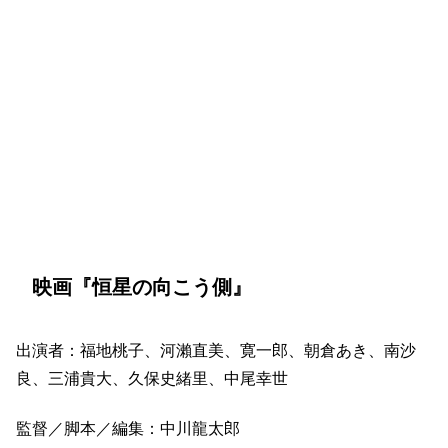
映画『恒星の向こう側』
出演者：福地桃子、河瀨直美、寛一郎、朝倉あき、南沙
良、三浦貴大、久保史緒里、中尾幸世
監督／脚本／編集：中川龍太郎