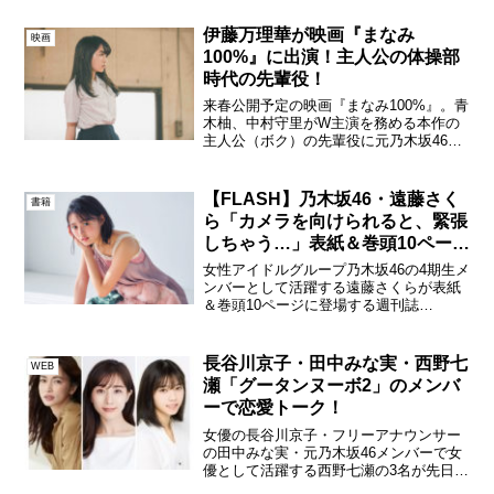
再生数10億回以上を記録した完全オリジ
ナル新作ドラマ『とある一室で』を2024
伊藤万理華が映画『まなみ
映画
年10月...
100%』に出演！主人公の体操部
時代の先輩役！
来春公開予定の映画『まなみ100%』。青
木柚、中村守里がW主演を務める本作の
主人公（ボク）の先輩役に元乃木坂46・
伊藤万理華が出演することがわかった。
伊藤万理華『まなみ100%』映画『まなみ
100%』は、平凡さを嫌う自分勝手で変わ
【FLASH】乃木坂46・遠藤さく
書籍
り者で...
ら「カメラを向けられると、緊張
しちゃう…」表紙＆巻頭10ページ
に登場！
女性アイドルグループ乃木坂46の4期生メ
ンバーとして活躍する遠藤さくらが表紙
＆巻頭10ページに登場する週刊誌
『FLASH』(光文社 刊)が2021年1月5日
（火）に発売。また乃木坂46・OGのテレ
ビ朝日・斎藤ちはるアナウンサー、三上
長谷川京子・田中みな実・西野七
WEB
悠亜、ア...
瀬「グータンヌーボ2」のメンバ
ーで恋愛トーク！
女優の長谷川京子・フリーアナウンサー
の田中みな実・元乃木坂46メンバーで女
優として活躍する西野七瀬の3名が先日イ
ンスタライブにてコラボ配信を実施し