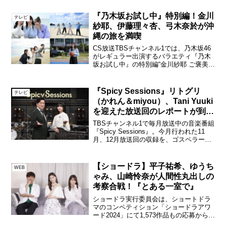
『乃木坂お試し中』特別編！金川
テレビ
紗耶、伊藤理々杏、弓木奈於が沖
縄の旅を満喫
CS放送TBSチャンネル1では、乃木坂46
がレギュラー出演するバラエティ『乃木
坂お試し中』の特別編“金川紗耶 ご褒美沖
縄旅”を、2024年2月24日（土）、3月30
日（土）の2回にわたって合計1時間放送
する。写真左から、伊藤理々杏、金川紗
『Spicy Sessions』リトグリ
テレビ
耶...
（かれん＆miyou）、Tani Yuuki
を迎えた放送回のレポートが到
着！
TBSチャンネル1で毎月放送中の音楽番組
『Spicy Sessions』。今月行われた11
月、12月放送回の収録を、ゴスペラーズ
をデビュー当時からよく知り、数々のア
ーティストのオフィシャルライターを務
める音楽ライター・伊藤亜希が取材。収
【ショードラ】平子祐希、ゆうち
WEB
録後...
ゃみ、山崎怜奈が人間性丸出しの
考察合戦！『とある一室で』
ショードラ実行委員会は、ショートドラ
マのコンペティション「ショードラアワ
ード2024」にて1,573作品もの応募から、
大賞を受賞したウミガメごっこによる総