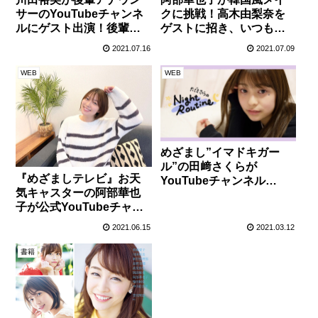
クに挑戦！高木由梨奈を
サーのYouTubeチャンネ
ゲストに招き、いつもの
ルにゲスト出演！後輩た
印象とは違う華やかな仕
ちに恋愛のアドバイ
2021.07.16
2021.07.09
上がりに！！
ス！？
WEB
WEB
めざまし”イマドキガー
ル”の田﨑さくらが
『めざましテレビ』お天
YouTubeチャンネル
気キャスターの阿部華也
『Bloome Channel』にて
子が公式YouTubeチャン
ナイトルーティン動画を
ネル「かやちゃんねる」
公開！
2021.06.15
2021.03.12
を開設！“朝の顔”とは違
う一面が見れるかも！！
書籍