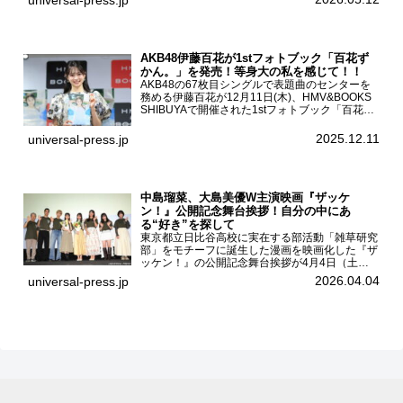
のCMキャラクターを務める有村架純、伊藤園よ
り志田光正、契約茶...
AKB48伊藤百花が1stフォトブック「百花ず
かん。」を発売！等身大の私を感じて！！
AKB48の67枚目シングルで表題曲のセンターを
務める伊藤百花が12月11日(木)、HMV&BOOKS
SHIBUYAで開催された1stフォトブック「百花ず
かん。」（光文社 刊）発売記念記者会見に登壇
した。AKB48伊藤百花1stフォトブッ...
2025.12.11
universal-press.jp
中島瑠菜、大島美優W主演映画『ザッケ
ン！』公開記念舞台挨拶！自分の中にあ
る“好き”を探して
東京都立日比谷高校に実在する部活動「雑草研究
部」をモチーフに誕生した漫画を映画化した『ザ
ッケン！』の公開記念舞台挨拶が4月4日（土）
ユナイテッドシネマお台場で開催され、出演者の
2026.04.04
universal-press.jp
中島瑠菜、大島美優、八神遼介（ICEx）、阿佐
辰美、豊島心桜、仲...