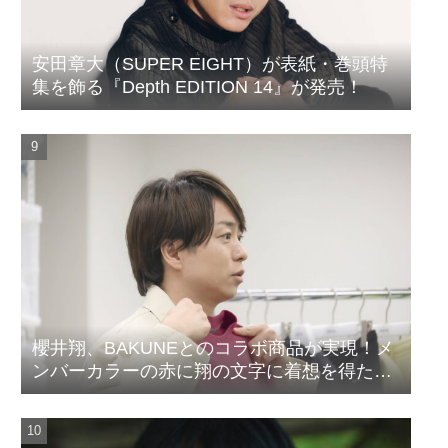
安田章大（SUPER EIGHT）が表紙・巻頭特
集を飾る『Depth EDITION 14』が発売！
櫻井翔、BAKUNEとのコラボ商品が実現！メ
ンバーカラーの赤に翔の文字に着想を得たデ
ザイン