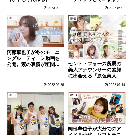
2023.02.11
2022.04.01
WEB
書籍
阿部華也子が冬のモーニ
ングルーティーン動画を
セント・フォース所属の
公開。素の表情が垣間見
美人アナウンサーの素顔
える可愛い寝起き姿は必
に出会える「原色美人キ
見！
ャスター大図鑑」
2022.02.26
2022.01.19
WEB
WEB
阿部華也子が大分でのア
イドル時代、ソフトテニ