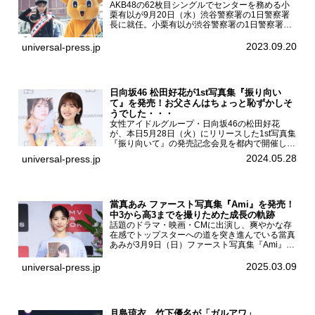
AKB48の62枚目シングルでセンターを務める小
栗有以が9月20日（水）渋谷警察署の1日警察署
長に就任。小栗有以が渋谷警察署の1日警察署長
に就任9月21日（木曜）から同月30日（土曜）ま
での10日間実施される令和5年 秋の全国交通安全
2023.09.20
universal-press.jp
運動に...
日向坂46 松田好花が1st写真集『振り向い
て』を発売！お父さんはちょっと恥ずかしそ
うでした・・・
女性アイドルグループ・日向坂46の松田好花
が、本日5月28日（火）にリリースした1st写真集
『振り向いて』の発売記念会見を都内で開催し
た。日向坂46 松田好花1st写真集『振り向いて』
2024.05.28
universal-press.jp
発売記念会見写真集では日向坂46の松田好花を
カナダ・バン...
當真あみ ファースト写真集『Ami』を発売！
中3から高3までを撮りためた成長の軌跡
話題のドラマ・映画・CMに出演し、爽やかな存
在感でトップスターへの道を突き進んでいる當真
あみが3月9日（日）ファースト写真集『Ami』
（小学館 刊）の発売記念イベントをHMV＆
BOOKS SHIBUYAで開催した。當真あみファース
2025.03.09
universal-press.jp
ト写真集『...
月島琉衣、竹下優名が「ガルアワ」