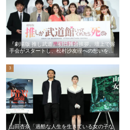
『劇場版 推し武道』初日舞台挨拶。壇上で握
手会がスタートし、松村沙友理への想いをア
ピール！？
山田杏奈「過酷な人生を生きている女の子な