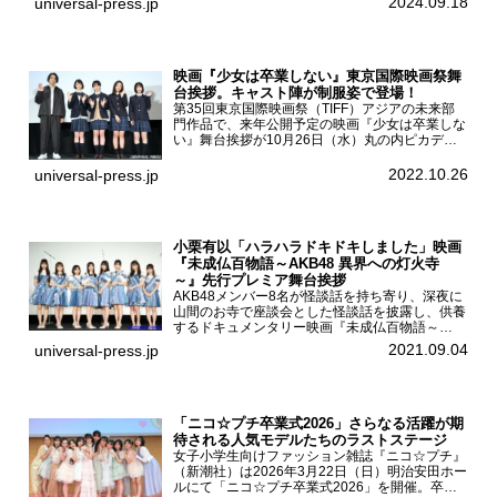
2024.09.18
universal-press.jp
「DARS 新CM発表...
映画『少女は卒業しない』東京国際映画祭舞
台挨拶。キャスト陣が制服姿で登場！
第35回東京国際映画祭（TIFF）アジアの未来部
門作品で、来年公開予定の映画『少女は卒業しな
い』舞台挨拶が10月26日（水）丸の内ピカデリ
ーで開催され、出演者の河合優実、小野莉奈、小
宮山莉渚、中井友望、監督の中川駿が登壇。映画
2022.10.26
universal-press.jp
『少女は卒業し...
小栗有以「ハラハラドキドキしました」映画
『未成仏百物語～AKB48 異界への灯火寺
～』先行プレミア舞台挨拶
AKB48メンバー8名が怪談話を持ち寄り、深夜に
山間のお寺で座談会とした怪談話を披露し、供養
するドキュメンタリー映画『未成仏百物語～
AKB48異界への灯火寺～』の先行プレミア舞台
2021.09.04
universal-press.jp
挨拶が東京・ユナイテッド・シネマ豊洲で開催さ
れ、AKB48メ...
「ニコ☆プチ卒業式2026」さらなる活躍が期
待される人気モデルたちのラストステージ
女子小学生向けファッション雑誌『ニコ☆プチ』
（新潮社）は2026年3月22日（日）明治安田ホー
ルにて「ニコ☆プチ卒業式2026」を開催。卒業