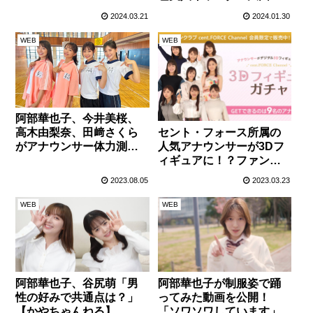
2024』が発売！
2024.03.21
2024.01.30
WEB
WEB
阿部華也子、今井美桜、
セント・フォース所属の
高木由梨奈、田﨑さくら
人気アナウンサーが3Dフ
がアナウンサー体力測定
ィギュアに！？ファンク
対決を実施！果たして勝
ラブ向けにサービス開
つのは！？
2023.08.05
2023.03.23
始！
WEB
WEB
阿部華也子、谷尻萌「男
阿部華也子が制服姿で踊
性の好みで共通点は？」
ってみた動画を公開！
【かやちゃんねる】
「ソワソワしています」