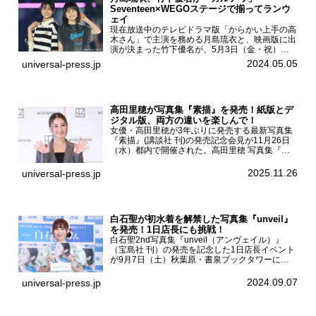
Seventeen×WEGOステージで揃ってランウ
ェイ
現在放送中のテレビドラマ版「からかい上手の高
木さん」で主演を務める月島琉衣と、映画版に出
演が決まった竹下優名が、5月3日（金・祝）東
京・国立代々木競技場第一体育館で開催されたフ
2024.05.05
universal-press.jp
ァッション&音楽イベント『Rakuten GirlsAward
...
高田里穂が写真集『素描』を発売！紙版とデ
ジタル版、両方の違いを楽しんで！
女優・高田里穂が3年ぶりに発売する最新写真集
『素描』(講談社 刊)の発売記念会見が11月26日
（水）都内で開催された。高田里穂 写真集『素
描』発売記念会見現在、ドラマDiVE『悪いのは
あなたです』(読売テレビ)に出演するなど女優と
2025.11.26
universal-press.jp
して活躍中...
白石聖が初水着を解禁した写真集『unveil』
を発売！1日店長にも挑戦！
白石聖2nd写真集『unveil（アンヴェイル）』
（宝島社 刊）の発売を記念した1日店長イベント
が9月7日（土）秋葉原・書泉ブックタワーにて
開催された。白石聖2nd写真集『unveil』の発売
を記念し1日店長イベントを開催した本写真集は
2024.09.07
universal-press.jp
25...