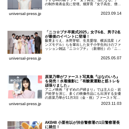
トするMBS新ドラマ『女子高生、僧になる。』
の制作発表会見に登壇。畑芽育『女子高生、僧に
なる。』制作発表会見畑芽育は本作の出演オファ
ーについて「下白石麦は頭にビックリマークと、
2023.09.14
universal-press.jp
はてなマークが連続...
「ニコ☆プチ卒業式2025」女子6名、男子2名
が最後のイベントに登場！
飯豊まりえ、永野芽郁、生見愛瑠、横浜流星（メ
ンズモデル）らを輩出した女子小学生向けのファ
ッション雑誌『ニコ☆プチ』（新潮社）の「ニコ
☆プチ卒業式2025」が5月6日（火・振休）東京
モード学園コクーンタワーで開催され、卒業モデ
2025.05.07
universal-press.jp
ルの川瀬翠子、外...
原菜乃華がファースト写真集『はなのいろ』
を発売！水着撮影に「有酸素運動と筋トレを
頑張りました」
アニメ映画『すずめの戸締まり』では主人公・岩
戸鈴芽を演じ、多くの映像作品にも出演する女優
の原菜乃華が11月3日（金・祝）ファースト写真
集『はなのいろ』発売記念イベントを
2023.11.03
universal-press.jp
HMV&BOOKS SHIBUYAで開催した。原菜乃華フ
ァースト写真集『...
AKB48 小栗有以が渋谷警察署の1日警察署長
に就任！