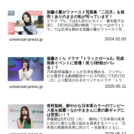
加藤小夏がファースト写真集「二日月」を発
売！ありのままの私が写っています！
ドラマ『I”s』では4人目のヒロイン・麻生藍子を
演じ、2月16日公開の映画『コーヒーはホワイト
で』では主演を務める加藤小夏がファースト写真
集「二日月」（東京ニュース通信社 刊）の発売
記念イベントをHMV＆BOOKS SHIBUYAで開催
2024.02.03
universal-press.jp
した...
遠藤さくら ドラマ『トラックガール2』完成
発表イベントに登壇！笑う2秒前がバレ
る！？
乃木坂46遠藤さくらが主演を務める、フジテレ
ビが運営する動画配信サービスFODにて5月17日
（土）より配信されるオリジナルドラマ『トラッ
クガール2』の完成発表イベントが５月10日
2025.05.11
universal-press.jp
（土）都内で開催された。FODドラマ『トラック
ガール2』完成発...
有村架純、鮮やかな日本茶カラーのワンピー
ス姿を披露！なかやまきんに君の新ギャグに
は苦笑い！？
伊藤園は5月12日（火）、都内にて日本茶の未来
に向けた新たな取り組みを発表するイベント「日
本茶の発展的未来に向けて ～生産者とともに。
日本茶を世界へ～」を開催。イベントには伊藤園
2026.05.12
universal-press.jp