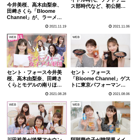
今井美桜、高木由梨奈、
ス部時代など、初公開の
田﨑さくら「Bloome
写真を披露し振り返る！
Channel」が、ラーメン
YouTuber・SUSURUと
2021.11.19
2021.11.06
の異色コラボ企画配信が
決定！
WEB
WEB
セント・フォース
セント・フォース今井美
「Bloome Channel」ゲス
桜、高木由梨奈、田﨑さ
トに東京パフォーマンス
くらとモデルの南りほが
ドール・上西星来を迎え
初コラボ配信！
2021.08.28
2021.08.06
ガールズトーク！？
WEB
WEB
阿部華也子が韓国風メイ
川田裕美が後輩アナウン