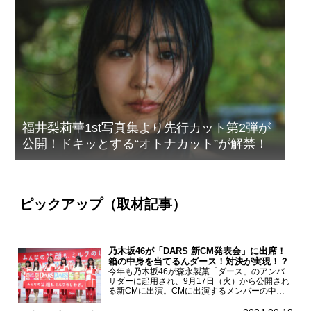
福井梨莉華1st写真集より先行カット第2弾が
公開！ドキッとする“オトナカット”が解禁！
ピックアップ（取材記事）
乃木坂46が「DARS 新CM発表会」に出席！
箱の中身を当てるんダース！対決が実現！？
今年も乃木坂46が森永製菓「ダース」のアンバ
サダーに起用され、9月17日（火）から公開され
る新CMに出演。CMに出演するメンバーの中か
ら岩本蓮加、梅澤美波、遠藤さくら、賀喜遥香、
一ノ瀬美空、菅原咲月が都内にて開催された