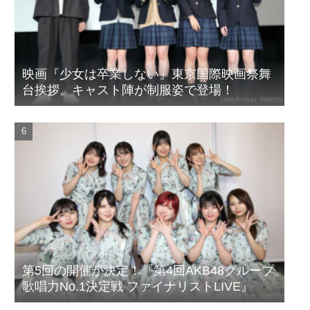
映画『少女は卒業しない』東京国際映画祭舞
台挨拶。キャスト陣が制服姿で登場！
第5回の開催が決定！『第4回AKB48グループ
歌唱力No.1決定戦 ファイナリストLIVE』