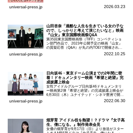
モデルの青島希愛、安藤実桜、井口美怜、かの
ん、末永ひなた、高梨琴乃、土井ありさ、藤田蒼
2026.03.23
universal-press.jp
果、藤中璃子、...
山田杏奈「過酷な人生を生きている女の子な
ので、しっかりと考えて演じたいなと」映画
『山女』東京国際映画祭Q&A
第35回東京国際映画祭（TIFF）コンペティショ
ン部門作品で、2023年公開予定の映画『山女』
の質疑応答（Q&A）が丸の内TOEIで開催され、
主演を務めた女優の山田杏奈、監督の福永壮志が
2022.10.25
universal-press.jp
登壇。本作について語った。映画『山女』第35
回東京国際...
日向坂46・東京ドーム公演までの2年間に密
着！ドキュメンタリー映画『希望と絶望』完
成披露上映会
女性アイドルグループ日向坂46ドキュメンタリ
ー映画第2弾『希望と絶望』の完成披露上映会が
6月30日（木）ユナイテッド・シネマ豊洲で開催
され、日向坂46メンバーの加藤史帆、齊藤京
2022.06.30
universal-press.jp
子、佐々木久美、富田鈴花、松田好花の5人が登
壇。舞台挨拶を行った...
畑芽育 アイドル役を熱望！？ドラマ『女子高
生、僧になる。』制作発表会見
女優の畑芽育が9月17日（日）より放送がスター