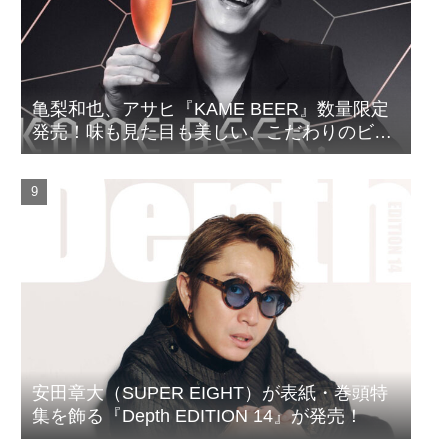
亀梨和也、アサヒ『KAME BEER』数量限定
発売！味も見た目も美しい、こだわりのビー
ルがついに完成
安田章大（SUPER EIGHT）が表紙・巻頭特
集を飾る『Depth EDITION 14』が発売！