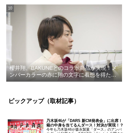
櫻井翔、BAKUNEとのコラボ商品が実現！メ
ンバーカラーの赤に翔の文字に着想を得たデ
ザイン
ピックアップ（取材記事）
乃木坂46が「DARS 新CM発表会」に出席！
箱の中身を当てるんダース！対決が実現！？
今年も乃木坂46が森永製菓「ダース」のアンバ