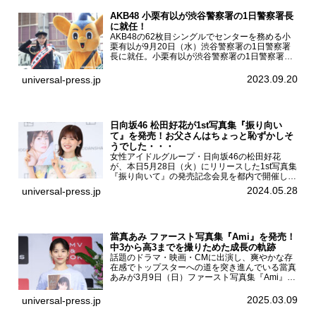
AKB48 小栗有以が渋谷警察署の1日警察署長
に就任！
AKB48の62枚目シングルでセンターを務める小
栗有以が9月20日（水）渋谷警察署の1日警察署
長に就任。小栗有以が渋谷警察署の1日警察署長
に就任9月21日（木曜）から同月30日（土曜）ま
での10日間実施される令和5年 秋の全国交通安全
2023.09.20
universal-press.jp
運動に...
日向坂46 松田好花が1st写真集『振り向い
て』を発売！お父さんはちょっと恥ずかしそ
うでした・・・
女性アイドルグループ・日向坂46の松田好花
が、本日5月28日（火）にリリースした1st写真集
『振り向いて』の発売記念会見を都内で開催し
た。日向坂46 松田好花1st写真集『振り向いて』
2024.05.28
universal-press.jp
発売記念会見写真集では日向坂46の松田好花を
カナダ・バン...
當真あみ ファースト写真集『Ami』を発売！
中3から高3までを撮りためた成長の軌跡
話題のドラマ・映画・CMに出演し、爽やかな存
在感でトップスターへの道を突き進んでいる當真
あみが3月9日（日）ファースト写真集『Ami』
（小学館 刊）の発売記念イベントをHMV＆
BOOKS SHIBUYAで開催した。當真あみファース
2025.03.09
universal-press.jp
ト写真集『...