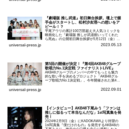
25...
『劇場版 推し武道』初日舞台挨拶。壇上で握
手会がスタートし、松村沙友理への想いをア
ピール！？
平尾アウリの累計100万部超え大人気コミックを
映画化した『劇場版 推しが武道館いってくれた
ら死ぬ』の公開初日舞台挨拶が5月12日（金）新
宿バルト9で開催され、出演者の松村沙友理、中
2023.05.13
universal-press.jp
村里帆、MOMO(@onefive)、KANO(@onefi...
第5回の開催が決定！『第4回AKB48グループ
歌唱力No.1決定戦 ファイナリストLIVE』
AKB48グループのメンバーの中でもっとも魅力
的な歌い手を決めるプロジェクト「AKB48グル
ープ歌唱力No.1決定戦」。今年開催された第4回
決勝大会でベスト8に勝ち進んだメンバーらによ
る一夜限りのライブイベント「ファイナリスト
2022.09.01
universal-press.jp
LIVE」が8...
【インタビュー】AKB48下尾みう「ファンは
推しに似るって本当なんだな」1st写真集を発
売！
2024年2月9日（金）にKADOKAWAより待望の
1st写真集『僕だけのもの』を発売するAKB48の