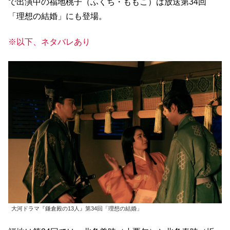
で出演中の福地桃子（ふくち・ももこ）は放送第34回
「理想の結婚」にも登場。
※以下、ネタバレあり
大河ドラマ『鎌倉殿の13人』第34回「理想の結婚」