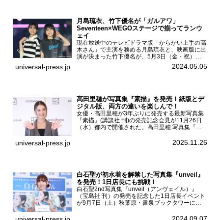
月島琉衣、竹下優名が「ガルアワ」
Seventeen×WEGOステージで揃ってランウ
ェイ
現在放送中のテレビドラマ版「からかい上手の高
木さん」で主演を務める月島琉衣と、映画版に出
演が決まった竹下優名が、5月3日（金・祝）東
京・国立代々木競技場第一体育館で開催されたフ
2024.05.05
universal-press.jp
ァッション&音楽イベント『Rakuten GirlsAward
...
高田里穂が写真集『素描』を発売！紙版とデ
ジタル版、両方の違いを楽しんで！
女優・高田里穂が3年ぶりに発売する最新写真集
『素描』(講談社 刊)の発売記念会見が11月26日
（水）都内で開催された。高田里穂 写真集『素
描』発売記念会見現在、ドラマDiVE『悪いのは
あなたです』(読売テレビ)に出演するなど女優と
2025.11.26
universal-press.jp
して活躍中...
白石聖が初水着を解禁した写真集『unveil』
を発売！1日店長にも挑戦！
白石聖2nd写真集『unveil（アンヴェイル）』
（宝島社 刊）の発売を記念した1日店長イベント
が9月7日（土）秋葉原・書泉ブックタワーにて
開催された。白石聖2nd写真集『unveil』の発売
を記念し1日店長イベントを開催した本写真集は
2024.09.07
universal-press.jp