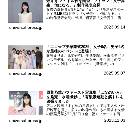
畑芽育 アイドル役を熱望！？ドラマ『女子高
生、僧になる。』制作発表会見
女優の畑芽育が9月17日（日）より放送がスター
トするMBS新ドラマ『女子高生、僧になる。』
の制作発表会見に登壇。畑芽育『女子高生、僧に
なる。』制作発表会見畑芽育は本作の出演オファ
ーについて「下白石麦は頭にビックリマークと、
2023.09.14
universal-press.jp
はてなマークが連続...
「ニコ☆プチ卒業式2025」女子6名、男子2名
が最後のイベントに登場！
飯豊まりえ、永野芽郁、生見愛瑠、横浜流星（メ
ンズモデル）らを輩出した女子小学生向けのファ
ッション雑誌『ニコ☆プチ』（新潮社）の「ニコ
☆プチ卒業式2025」が5月6日（火・振休）東京
モード学園コクーンタワーで開催され、卒業モデ
2025.05.07
universal-press.jp
ルの川瀬翠子、外...
原菜乃華がファースト写真集『はなのいろ』
を発売！水着撮影に「有酸素運動と筋トレを
頑張りました」
アニメ映画『すずめの戸締まり』では主人公・岩
戸鈴芽を演じ、多くの映像作品にも出演する女優
の原菜乃華が11月3日（金・祝）ファースト写真
集『はなのいろ』発売記念イベントを
2023.11.03
universal-press.jp
HMV&BOOKS SHIBUYAで開催した。原菜乃華フ
ァースト写真集『...