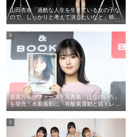
山田杏奈「過酷な人生を生きている女の子な
ので、しっかりと考えて演じたいなと」映画
『山女』東京国際映画祭Q&A
原菜乃華がファースト写真集『はなのいろ』
を発売！水着撮影に「有酸素運動と筋トレを
頑張りました」