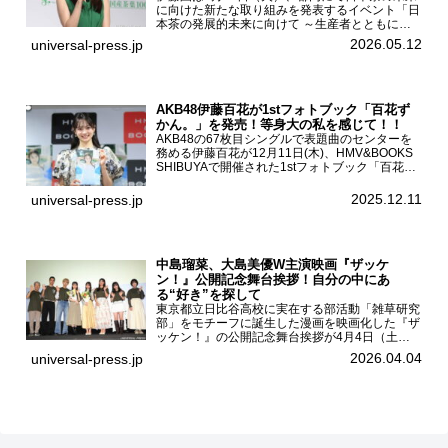
に向けた新たな取り組みを発表するイベント「日
本茶の発展的未来に向けて ～生産者とともに。
日本茶を世界へ～」を開催。イベントには伊藤園
2026.05.12
universal-press.jp
のCMキャラクターを務める有村架純、伊藤園よ
り志田光正、契約茶...
AKB48伊藤百花が1stフォトブック「百花ず
かん。」を発売！等身大の私を感じて！！
AKB48の67枚目シングルで表題曲のセンターを
務める伊藤百花が12月11日(木)、HMV&BOOKS
SHIBUYAで開催された1stフォトブック「百花ず
かん。」（光文社 刊）発売記念記者会見に登壇
した。AKB48伊藤百花1stフォトブッ...
2025.12.11
universal-press.jp
中島瑠菜、大島美優W主演映画『ザッケ
ン！』公開記念舞台挨拶！自分の中にあ
る“好き”を探して
東京都立日比谷高校に実在する部活動「雑草研究
部」をモチーフに誕生した漫画を映画化した『ザ
ッケン！』の公開記念舞台挨拶が4月4日（土）
ユナイテッドシネマお台場で開催され、出演者の
2026.04.04
universal-press.jp
中島瑠菜、大島美優、八神遼介（ICEx）、阿佐
辰美、豊島心桜、仲...