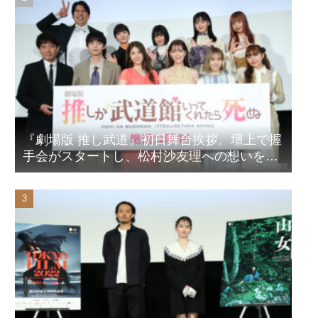
『劇場版 推し武道』初日舞台挨拶。壇上で握
手会がスタートし、松村沙友理への想いをア
ピール！？