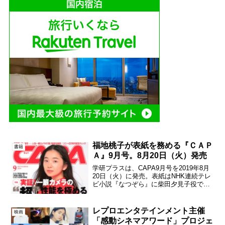
福地桃子が表紙を務める『ＣＡＰ
書籍
Ａ』9月号。8月20日（火）発売
学研プラスは、CAPA9月号を2019年8月
20日（火）に発売。表紙はNHK連続テレ
ビ小説『なつぞら』に柴田夕見子役で出
演している女優の福地桃子。 今、話題の
フルサイズミラーレスカメラをはじめ、
最新のカメラやレンズは驚くほどの高性
レプロエンタテインメント主催
映画
能を達成し...
「感動シネマアワード」プロジェ