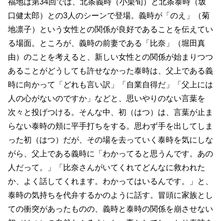
福地は第34回では、北条義時（小栗旬）と北条泰時（坂
口健太郎）との3人のシーンで登場。義時が「のえ」（菊
地凛子）という女性との関係が良好であることを伝えてい
る場面。ところが、義時の前妻である「比奈」（堀田真
由）のことを考えると、新しい女性との関係が始まりつつ
あることがどうしても許せなかった泰時は、父上である義
時に向かって「どれも言い訳」「自業自得だ」「父上には
人の心がないのですか」などと、思いやりのない言葉を
次々と投げつける。そんな中、初（はつ）は、言葉が止ま
らない泰時の頬に平手打ちをする。思わず手を出してしま
った初（はつ）だが、その場を去っていく泰時を気にしな
がら、父上である義時に「わかってると思うんです。あの
人だって。」「比奈さんがいてくれてどんなに救われた
か、よく話してくれます。わかってはいるんです。」と、
泰時の気持ちを代弁するかのように話す。冒頭に家族とし
ての衝突があったものの、義時と泰時の関係を崩させない