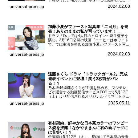
下尾みうに、地元の山口県を中心に撮影したとい
う今回の写真集についてインタビューをお願いし
2024.02.08
universal-press.jp
た。1st写真集『僕だけのもの』を発売する
AKB4...
加藤小夏がファースト写真集「二日月」を発
売！ありのままの私が写っています！
ドラマ『I”s』では4人目のヒロイン・麻生藍子を
演じ、2月16日公開の映画『コーヒーはホワイト
で』では主演を務める加藤小夏がファースト写真
集「二日月」（東京ニュース通信社 刊）の発売
記念イベントをHMV＆BOOKS SHIBUYAで開催
2024.02.03
universal-press.jp
した...
遠藤さくら ドラマ『トラックガール2』完成
発表イベントに登壇！笑う2秒前がバレ
る！？
乃木坂46遠藤さくらが主演を務める、フジテレ
ビが運営する動画配信サービスFODにて5月17日
（土）より配信されるオリジナルドラマ『トラッ
クガール2』の完成発表イベントが５月10日
2025.05.11
universal-press.jp
（土）都内で開催された。FODドラマ『トラック
ガール2』完成発...
有村架純、鮮やかな日本茶カラーのワンピー
ス姿を披露！なかやまきんに君の新ギャグに
は苦笑い！？
伊藤園は5月12日（火）、都内にて日本茶の未来