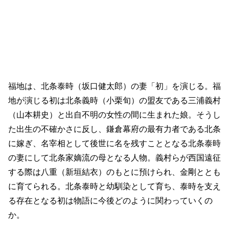
福地は、北条泰時（坂口健太郎）の妻「初」を演じる。福
地が演じる初は北条義時（小栗旬）の盟友である三浦義村
（山本耕史）と出自不明の女性の間に生まれた娘。そうし
た出生の不確かさに反し、鎌倉幕府の最有力者である北条
に嫁ぎ、名宰相として後世に名を残すこととなる北条泰時
の妻にして北条家嫡流の母となる人物。義村らが西国遠征
する際は八重（新垣結衣）のもとに預けられ、金剛ととも
に育てられる。北条泰時と幼馴染として育ち、泰時を支え
る存在となる初は物語に今後どのように関わっていくの
か。