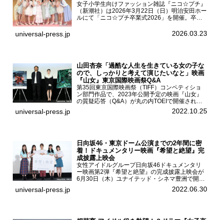
女子小学生向けファッション雑誌『ニコ☆プチ』
（新潮社）は2026年3月22日（日）明治安田ホー
ルにて「ニコ☆プチ卒業式2026」を開催。卒業
モデルの青島希愛、安藤実桜、井口美怜、かの
ん、末永ひなた、高梨琴乃、土井ありさ、藤田蒼
2026.03.23
universal-press.jp
果、藤中璃子、...
山田杏奈「過酷な人生を生きている女の子な
ので、しっかりと考えて演じたいなと」映画
『山女』東京国際映画祭Q&A
第35回東京国際映画祭（TIFF）コンペティショ
ン部門作品で、2023年公開予定の映画『山女』
の質疑応答（Q&A）が丸の内TOEIで開催され、
主演を務めた女優の山田杏奈、監督の福永壮志が
2022.10.25
universal-press.jp
登壇。本作について語った。映画『山女』第35
回東京国際...
日向坂46・東京ドーム公演までの2年間に密
着！ドキュメンタリー映画『希望と絶望』完
成披露上映会
女性アイドルグループ日向坂46ドキュメンタリ
ー映画第2弾『希望と絶望』の完成披露上映会が
6月30日（木）ユナイテッド・シネマ豊洲で開催
され、日向坂46メンバーの加藤史帆、齊藤京
2022.06.30
universal-press.jp
子、佐々木久美、富田鈴花、松田好花の5人が登
壇。舞台挨拶を行った...