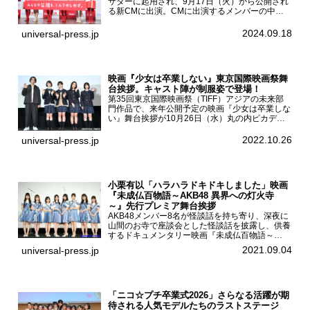
サダーに起用され、9月17日（火）から公開され
る新CMに出演。CMに出演するメンバーの中か
ら岩本蓮加、梅澤美波、遠藤さくら、賀喜遥香、
一ノ瀬美空、菅原咲月が都内にて開催された
2024.09.18
universal-press.jp
「DARS 新CM発表...
映画『少女は卒業しない』東京国際映画祭舞
台挨拶。キャスト陣が制服姿で登場！
第35回東京国際映画祭（TIFF）アジアの未来部
門作品で、来年公開予定の映画『少女は卒業しな
い』舞台挨拶が10月26日（水）丸の内ピカデリ
ーで開催され、出演者の河合優実、小野莉奈、小
宮山莉渚、中井友望、監督の中川駿が登壇。映画
2022.10.26
universal-press.jp
『少女は卒業し...
小栗有以「ハラハラドキドキしました」映画
『未成仏百物語～AKB48 異界への灯火寺
～』先行プレミア舞台挨拶
AKB48メンバー8名が怪談話を持ち寄り、深夜に
山間のお寺で座談会とした怪談話を披露し、供養
するドキュメンタリー映画『未成仏百物語～
AKB48異界への灯火寺～』の先行プレミア舞台
2021.09.04
universal-press.jp
挨拶が東京・ユナイテッド・シネマ豊洲で開催さ
れ、AKB48メ...
「ニコ☆プチ卒業式2026」さらなる活躍が期
待される人気モデルたちのラストステージ