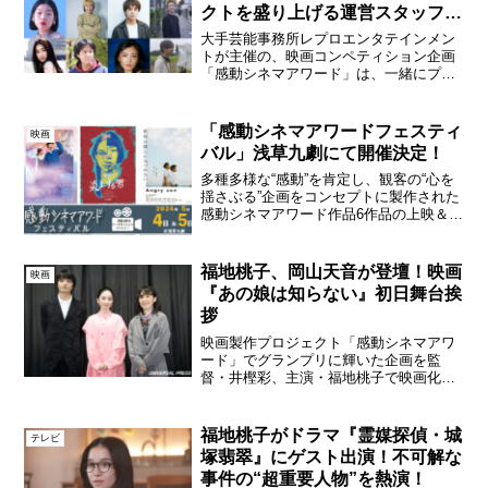
クトを盛り上げる運営スタッフを
募集！
大手芸能事務所レプロエンタテインメン
トが主催の、映画コンペティション企画
「感動シネマアワード」は、一緒にプロ
ジェクトを進めていく運営スタッフを募
集中。全6作品の撮影現場をメインに活動
するスチール部門、メイキングムービー
「感動シネマアワードフェスティ
映画
を担当する部門など、募...
バル」浅草九劇にて開催決定！
多種多様な“感動”を肯定し、観客の“心を
揺さぶる”企画をコンセプトに製作された
感動シネマアワード作品6作品の上映＆ト
ークセッションイベント「感動シネマア
ワードフェスティバル」が2024年5月4
日・5日に浅草九劇にて開催される。感動
福地桃子、岡山天音が登壇！映画
映画
シネマアワ...
『あの娘は知らない』初日舞台挨
拶
映画製作プロジェクト「感動シネマアワ
ード」でグランプリに輝いた企画を監
督・井樫彩、主演・福地桃子で映画化し
た『あの娘は知らない』の初日舞台挨拶
が、9月23日（金・祝）新宿武蔵野館で開
催され、出演者、監督陣が登壇した。映
福地桃子がドラマ『霊媒探偵・城
テレビ
画『あの娘は知らない』...
塚翡翠』にゲスト出演！不可解な
事件の“超重要人物”を熱演！