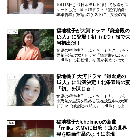
10月16日より日本テレビ系にて放送がス
タートした、新日曜ドラマ『霊媒探偵・
城塚翡翠』第1話のゲストに、女優の福地
桃子が出演。福地は、香月史郎（瀬戸康
史）の大学の後輩で、大手ブライダルプ
ロデュース会社に勤める小林舞衣役とし
福地桃子が大河ドラマ『鎌倉殿の
テレビ
て、物語のカギを握...
13人』に登場！初（はつ）役で大
河初出演！
女優の福地桃子（ふくち・ももこ）が小
栗旬主演の大河ドラマ「鎌倉殿の13人」
（NHK）に初登場。今回が初めての大河
ドラマ出演となる福地は、第29回「まま
ならぬ玉」で初（はつ）役で登場する。
※以下、ネタバレあり福地桃子「鎌倉殿
福地桃子 大河ドラマ『鎌倉殿の
テレビ
の13人」関連記事...
13人』に出演決定！北条泰時の妻
「初」を演じる！
女優の福地桃子（ふくち・ももこ）が、
小栗旬が主演を務める現在放送中の大河
ドラマ『鎌倉殿の13人』（NHK）に出演
することがわかった。福地は大河ドラマ
への出演は今回が初めてとなる。福地桃
子/NHK大河ドラマ『鎌倉殿の13人』に出
福地桃子がchelmicoの新曲
音楽
演本作は61作...
『milk』のMVに出演！曲の世界
観を映画作品のように表現