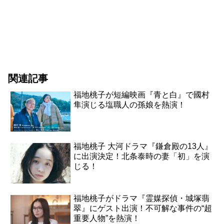
関連記事
福地桃子が短編映画『青と白』で國村
隼演じる塩職人の孫娘を熱演！
福地桃子 大河ドラマ『鎌倉殿の13人』
に出演決定！北条泰時の妻「初」を演
じる！
福地桃子がドラマ『霊媒探偵・城塚翡
翠』にゲスト出演！不可解な事件の“超
重要人物”を熱演！