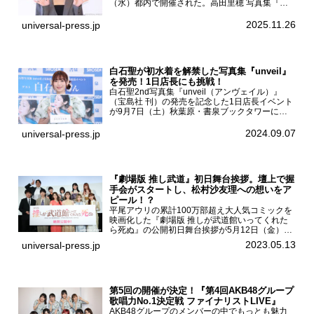
（水）都内で開催された。高田里穂 写真集『素
描』発売記念会見現在、ドラマDiVE『悪いのは
あなたです』(読売テレビ)に出演するなど女優と
2025.11.26
universal-press.jp
して活躍中...
白石聖が初水着を解禁した写真集『unveil』
を発売！1日店長にも挑戦！
白石聖2nd写真集『unveil（アンヴェイル）』
（宝島社 刊）の発売を記念した1日店長イベント
が9月7日（土）秋葉原・書泉ブックタワーにて
開催された。白石聖2nd写真集『unveil』の発売
を記念し1日店長イベントを開催した本写真集は
2024.09.07
universal-press.jp
25...
『劇場版 推し武道』初日舞台挨拶。壇上で握
手会がスタートし、松村沙友理への想いをア
ピール！？
平尾アウリの累計100万部超え大人気コミックを
映画化した『劇場版 推しが武道館いってくれた
ら死ぬ』の公開初日舞台挨拶が5月12日（金）新
宿バルト9で開催され、出演者の松村沙友理、中
2023.05.13
universal-press.jp
村里帆、MOMO(@onefive)、KANO(@onefi...
第5回の開催が決定！『第4回AKB48グループ
歌唱力No.1決定戦 ファイナリストLIVE』
AKB48グループのメンバーの中でもっとも魅力