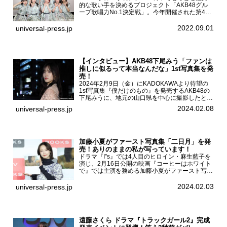
的な歌い手を決めるプロジェクト「AKB48グル
ープ歌唱力No.1決定戦」。今年開催された第4回
決勝大会でベスト8に勝ち進んだメンバーらによ
る一夜限りのライブイベント「ファイナリスト
2022.09.01
universal-press.jp
LIVE」が8...
【インタビュー】AKB48下尾みう「ファンは
推しに似るって本当なんだな」1st写真集を発
売！
2024年2月9日（金）にKADOKAWAより待望の
1st写真集『僕だけのもの』を発売するAKB48の
下尾みうに、地元の山口県を中心に撮影したとい
う今回の写真集についてインタビューをお願いし
2024.02.08
universal-press.jp
た。1st写真集『僕だけのもの』を発売する
AKB4...
加藤小夏がファースト写真集「二日月」を発
売！ありのままの私が写っています！
ドラマ『I”s』では4人目のヒロイン・麻生藍子を
演じ、2月16日公開の映画『コーヒーはホワイト
で』では主演を務める加藤小夏がファースト写真
集「二日月」（東京ニュース通信社 刊）の発売
記念イベントをHMV＆BOOKS SHIBUYAで開催
2024.02.03
universal-press.jp
した...
遠藤さくら ドラマ『トラックガール2』完成