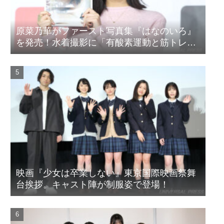
原菜乃華がファースト写真集『はなのいろ』
を発売！水着撮影に「有酸素運動と筋トレを
頑張りました」
映画『少女は卒業しない』東京国際映画祭舞
台挨拶。キャスト陣が制服姿で登場！