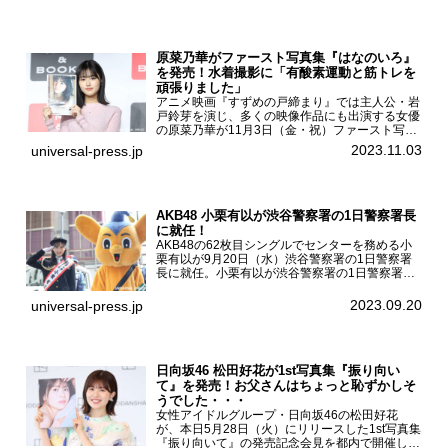
ルの川瀬翠子、外...
原菜乃華がファースト写真集『はなのいろ』
を発売！水着撮影に「有酸素運動と筋トレを
頑張りました」
アニメ映画『すずめの戸締まり』では主人公・岩
戸鈴芽を演じ、多くの映像作品にも出演する女優
の原菜乃華が11月3日（金・祝）ファースト写真
集『はなのいろ』発売記念イベントを
2023.11.03
universal-press.jp
HMV&BOOKS SHIBUYAで開催した。原菜乃華フ
ァースト写真集『...
AKB48 小栗有以が渋谷警察署の1日警察署長
に就任！
AKB48の62枚目シングルでセンターを務める小
栗有以が9月20日（水）渋谷警察署の1日警察署
長に就任。小栗有以が渋谷警察署の1日警察署長
に就任9月21日（木曜）から同月30日（土曜）ま
での10日間実施される令和5年 秋の全国交通安全
2023.09.20
universal-press.jp
運動に...
日向坂46 松田好花が1st写真集『振り向い
て』を発売！お父さんはちょっと恥ずかしそ
うでした・・・
女性アイドルグループ・日向坂46の松田好花
が、本日5月28日（火）にリリースした1st写真集
『振り向いて』の発売記念会見を都内で開催し