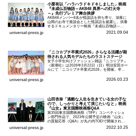
小栗有以「ハラハラドキドキしました」映画
『未成仏百物語～AKB48 異界への灯火寺
～』先行プレミア舞台挨拶
AKB48メンバー8名が怪談話を持ち寄り、深夜に
山間のお寺で座談会とした怪談話を披露し、供養
するドキュメンタリー映画『未成仏百物語～
AKB48異界への灯火寺～』の先行プレミア舞台
2021.09.04
universal-press.jp
挨拶が東京・ユナイテッド・シネマ豊洲で開催さ
れ、AKB48メ...
「ニコ☆プチ卒業式2026」さらなる活躍が期
待される人気モデルたちのラストステージ
女子小学生向けファッション雑誌『ニコ☆プチ』
（新潮社）は2026年3月22日（日）明治安田ホー
ルにて「ニコ☆プチ卒業式2026」を開催。卒業
モデルの青島希愛、安藤実桜、井口美怜、かの
ん、末永ひなた、高梨琴乃、土井ありさ、藤田蒼
2026.03.23
universal-press.jp
果、藤中璃子、...
山田杏奈「過酷な人生を生きている女の子な
ので、しっかりと考えて演じたいなと」映画
『山女』東京国際映画祭Q&A
第35回東京国際映画祭（TIFF）コンペティショ
ン部門作品で、2023年公開予定の映画『山女』
の質疑応答（Q&A）が丸の内TOEIで開催され、
主演を務めた女優の山田杏奈、監督の福永壮志が
2022.10.25
universal-press.jp
登壇。本作について語った。映画『山女』第35
回東京国際...