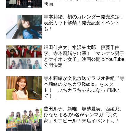
映画
寺本莉緒、初のカレンダー発売決定！
表紙カット解禁！発売記念イベント
も！
細田佳央太、水沢林太郎、伊藤千由
李、寺本莉緒ら出演！「マンケン男子
とケイオン女子」映画公開＆YouTube
公開決定！
寺本莉緒が文化放送でラジオ番組『寺
本莉緒のぶちカワRadio』をスター
ト！「ぶちカワちゃんになって聞い
て！」
豊田ルナ、新唯、塚越愛実、西綾乃、
ひなたまるの5名がヤンマガ「海の
家」をアピール！来店イベントも！