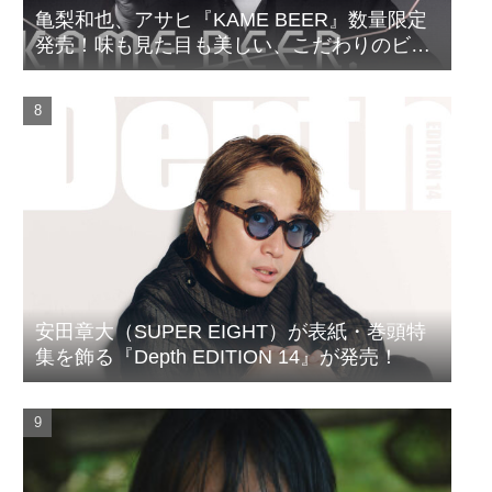
亀梨和也、アサヒ『KAME BEER』数量限定
発売！味も見た目も美しい、こだわりのビー
ルがついに完成
安田章大（SUPER EIGHT）が表紙・巻頭特
集を飾る『Depth EDITION 14』が発売！