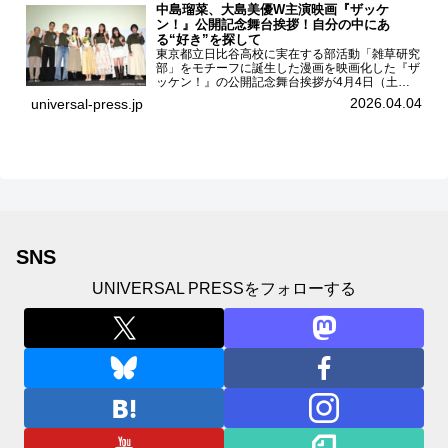
中島瑠菜、大島美優W主演映画『ザッケ
ン！』公開記念舞台挨拶！自分の中にあ
る“好き”を探して
東京都立日比谷高校に実在する部活動「雑草研究
部」をモチーフに誕生した漫画を映画化した『ザ
ッケン！』の公開記念舞台挨拶が4月4日（土）
ユナイテッドシネマお台場で開催され、出演者の
2026.04.04
universal-press.jp
中島瑠菜、大島美優、八神遼介（ICEx）、阿佐
辰美、豊島心桜、仲...
SNS
UNIVERSAL PRESSをフォローする