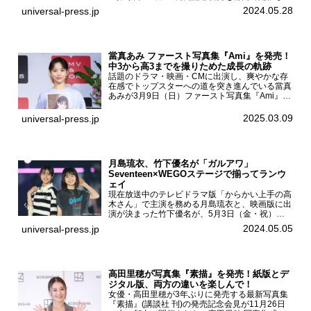
た。日向坂46 松田好花1st写真集『振り向いて』
2024.05.28
universal-press.jp
発売記念会見写真集では日向坂46の松田好花を
カナダ・バン...
當真あみ ファースト写真集『Ami』を発売！
中3から高3までを撮りためた成長の軌跡
話題のドラマ・映画・CMに出演し、爽やかな存
在感でトップスターへの道を突き進んでいる當真
あみが3月9日（日）ファースト写真集『Ami』
（小学館 刊）の発売記念イベントをHMV＆
BOOKS SHIBUYAで開催した。當真あみファース
2025.03.09
universal-press.jp
ト写真集『...
月島琉衣、竹下優名が「ガルアワ」
Seventeen×WEGOステージで揃ってランウ
ェイ
現在放送中のテレビドラマ版「からかい上手の高
木さん」で主演を務める月島琉衣と、映画版に出
演が決まった竹下優名が、5月3日（金・祝）東
京・国立代々木競技場第一体育館で開催されたフ
2024.05.05
universal-press.jp
ァッション&音楽イベント『Rakuten GirlsAward
...
高田里穂が写真集『素描』を発売！紙版とデ
ジタル版、両方の違いを楽しんで！
女優・高田里穂が3年ぶりに発売する最新写真集
『素描』(講談社 刊)の発売記念会見が11月26日