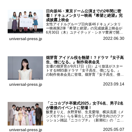
日向坂46・東京ドーム公演までの2年間に密
着！ドキュメンタリー映画『希望と絶望』完
成披露上映会
女性アイドルグループ日向坂46ドキュメンタリ
ー映画第2弾『希望と絶望』の完成披露上映会が
6月30日（木）ユナイテッド・シネマ豊洲で開催
され、日向坂46メンバーの加藤史帆、齊藤京
2022.06.30
universal-press.jp
子、佐々木久美、富田鈴花、松田好花の5人が登
壇。舞台挨拶を行った...
畑芽育 アイドル役を熱望！？ドラマ『女子高
生、僧になる。』制作発表会見
女優の畑芽育が9月17日（日）より放送がスター
トするMBS新ドラマ『女子高生、僧になる。』
の制作発表会見に登壇。畑芽育『女子高生、僧に
なる。』制作発表会見畑芽育は本作の出演オファ
ーについて「下白石麦は頭にビックリマークと、
2023.09.14
universal-press.jp
はてなマークが連続...
「ニコ☆プチ卒業式2025」女子6名、男子2名
が最後のイベントに登場！
飯豊まりえ、永野芽郁、生見愛瑠、横浜流星（メ
ンズモデル）らを輩出した女子小学生向けのファ
ッション雑誌『ニコ☆プチ』（新潮社）の「ニコ
☆プチ卒業式2025」が5月6日（火・振休）東京
モード学園コクーンタワーで開催され、卒業モデ
2025.05.07
universal-press.jp