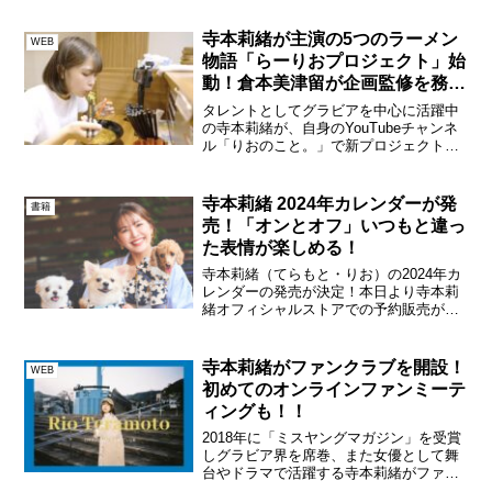
劇場一体型ホテル・浅草九倶楽部内の
「THE SHOKUDO」と、オンライン型...
寺本莉緒が主演の5つのラーメン
WEB
物語「らーりおプロジェクト」始
動！倉本美津留が企画監修を務め
る
タレントとしてグラビアを中心に活躍中
の寺本莉緒が、自身のYouTubeチャンネ
ル「りおのこと。」で新プロジェクトを
実施することを発表した。その名も、
「らーりおプロジェクト」。本プロジェ
クトは、ラーメンが大好きな寺本莉緒が
寺本莉緒 2024年カレンダーが発
書籍
ラーメンを題材にした...
売！「オンとオフ」いつもと違っ
た表情が楽しめる！
寺本莉緒（てらもと・りお）の2024年カ
レンダーの発売が決定！本日より寺本莉
緒オフィシャルストアでの予約販売が開
始となる。今年はデスクカレンダーに加
えて、 ミニサイズカレンダーも販売。ま
た、今回のカレンダー撮影でよりすぐり
寺本莉緒がファンクラブを開設！
WEB
のカットをアクリル...
初めてのオンラインファンミーテ
ィングも！！
2018年に「ミスヤングマガジン」を受賞
しグラビア界を席巻、また女優として舞
台やドラマで活躍する寺本莉緒がファン
クラブを開設、さらにファンクラブ限定