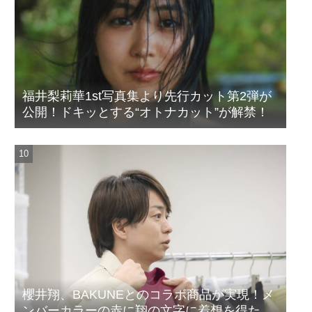
福井梨莉華1st写真集より先行カット第2弾が
公開！ドキッとする“オトナカット”が解禁！
櫻井翔、BAKUNEとのコラボ商品が実現！メ
ンバーカラーの赤に翔の文字に着想を得たデ