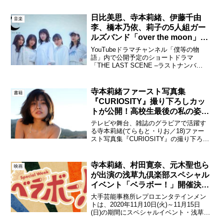
日比美思、寺本莉緒、伊藤千由
音楽
李、橋本乃依、莉子の5人組ガー
ルズバンド「over the moon」
MVが公開！
YouTubeドラマチャンネル「僕等の物
語」内で公開予定のショートドラマ
「THE LAST SCENE –ラストナンバ
ー-」の作中に登場する女性5人組ガール
ズバンド「over the moon」のメンバーが
本日公開された。メンバーは元チーム...
寺本莉緒ファースト写真集
書籍
『CURIOSITY』撮り下ろしカッ
トが公開！高校生最後の私の姿を
見て！
テレビや舞台、雑誌のグラビアで活躍す
る寺本莉緒(てらもと・りお／18)ファー
スト写真集『CURIOSITY』の撮り下ろし
カットが本日公開された。寺本莉緒
(C)LUCKMAN／ヤングマガジン 寺本は、
ミスマガジン2018 で「ミスヤングマガ...
寺本莉緒、村田寛奈、元木聖也ら
映画
が出演の浅草九倶楽部スペシャル
イベント「ベラボー！」開催決
定！
大手芸能事務所レプロエンタテインメン
トは、2020年11月10日(火)～11月15日
(日)の期間にスペシャルイベント・浅草九
倶楽部スペシャルweek「ベラボー！」を