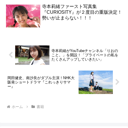
寺本莉緒ファースト写真集
『CURIOSITY』が２度目の重版決定！
勢いが止まらない！！！
寺本莉緒がYouTubeチャンネル「りおの
こと。」を開設！「プライベートの私を
たくさんアップしていきたい」
岡田健史、南沙良がダブル主演！NHK大
阪発ショートドラマ『これっきりサマ
ー』
ホーム
書籍