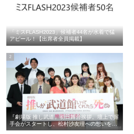
「ミスFLASH2023」候補者44名が水着で猛
アピール！【出席者全員掲載】
『劇場版 推し武道』初日舞台挨拶。壇上で握
手会がスタートし、松村沙友理への想いをア
ピール！？