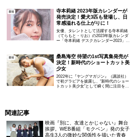
で初めてのオンラインファンミーティン
グを開催することが発表された。寺本は
寺本莉緒 2023年版カレンダーが
書籍
YouTubeドラマ...
発売決定！愛犬3匹も登場し、日
常感溢れる仕上がりに！
女優、タレントとして活躍する寺本莉緒
（てらもと・りお）の2023年版カレンダ
ー「寺本莉緒 デスクカレンダー2023」が
発売決定！本日より予約販売が開始され
る。寺本莉緒 2023年版カレンダー今回の
カレンダー撮影で寺本は「距離感をテー
桑島海空 待望の1st写真集発売が
書籍
マに撮影...
決定！新時代のショートカット美
少女
2022年に『ヤングマガジン』（講談社）
で初グラビアを披露し、“新時代のショー
トカット美少女”として瞬く間に注目を集
めた桑島海空（くわじま・みく）。今や
数々の雑誌で表紙を飾る彼女が待望の1st
写真集を6月5日（水）に発売する。桑島
海空1st...
関連記事
映画『別に、友達とかじゃない』舞台
挨拶。WEB番組「モクベン」発の女子
高生3人の微妙な関係性を描いた青春