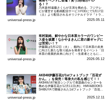
発表イベントに登壇！笑う2秒前がバレ
る！？
乃木坂46遠藤さくらが主演を務める、フジテレ
ビが運営する動画配信サービスFODにて5月17日
（土）より配信されるオリジナルドラマ『トラッ
クガール2』の完成発表イベントが５月10日
2025.05.11
universal-press.jp
（土）都内で開催された。FODドラマ『トラック
ガール2』完成発...
有村架純、鮮やかな日本茶カラーのワンピー
ス姿を披露！なかやまきんに君の新ギャグに
は苦笑い！？
伊藤園は5月12日（火）、都内にて日本茶の未来
に向けた新たな取り組みを発表するイベント「日
本茶の発展的未来に向けて ～生産者とともに。
日本茶を世界へ～」を開催。イベントには伊藤園
2026.05.12
universal-press.jp
のCMキャラクターを務める有村架純、伊藤園よ
り志田光正、契約茶...
AKB48伊藤百花が1stフォトブック「百花ず
かん。」を発売！等身大の私を感じて！！
AKB48の67枚目シングルで表題曲のセンターを
務める伊藤百花が12月11日(木)、HMV&BOOKS
SHIBUYAで開催された1stフォトブック「百花ず
かん。」（光文社 刊）発売記念記者会見に登壇
した。AKB48伊藤百花1stフォトブッ...
2025.12.11
universal-press.jp