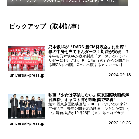
ザイン
ピックアップ（取材記事）
乃木坂46が「DARS 新CM発表会」に出席！
箱の中身を当てるんダース！対決が実現！？
今年も乃木坂46が森永製菓「ダース」のアンバ
サダーに起用され、9月17日（火）から公開され
る新CMに出演。CMに出演するメンバーの中か
ら岩本蓮加、梅澤美波、遠藤さくら、賀喜遥香、
一ノ瀬美空、菅原咲月が都内にて開催された
2024.09.18
universal-press.jp
「DARS 新CM発表...
映画『少女は卒業しない』東京国際映画祭舞
台挨拶。キャスト陣が制服姿で登場！
第35回東京国際映画祭（TIFF）アジアの未来部
門作品で、来年公開予定の映画『少女は卒業しな
い』舞台挨拶が10月26日（水）丸の内ピカデリ
ーで開催され、出演者の河合優実、小野莉奈、小
宮山莉渚、中井友望、監督の中川駿が登壇。映画
2022.10.26
universal-press.jp
『少女は卒業し...