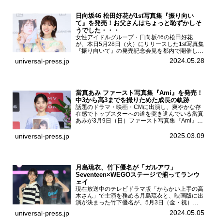
日向坂46 松田好花が1st写真集『振り向い
て』を発売！お父さんはちょっと恥ずかしそ
うでした・・・
女性アイドルグループ・日向坂46の松田好花
が、本日5月28日（火）にリリースした1st写真集
『振り向いて』の発売記念会見を都内で開催し
た。日向坂46 松田好花1st写真集『振り向いて』
2024.05.28
universal-press.jp
発売記念会見写真集では日向坂46の松田好花を
カナダ・バン...
當真あみ ファースト写真集『Ami』を発売！
中3から高3までを撮りためた成長の軌跡
話題のドラマ・映画・CMに出演し、爽やかな存
在感でトップスターへの道を突き進んでいる當真
あみが3月9日（日）ファースト写真集『Ami』
（小学館 刊）の発売記念イベントをHMV＆
BOOKS SHIBUYAで開催した。當真あみファース
2025.03.09
universal-press.jp
ト写真集『...
月島琉衣、竹下優名が「ガルアワ」
Seventeen×WEGOステージで揃ってランウ
ェイ
現在放送中のテレビドラマ版「からかい上手の高
木さん」で主演を務める月島琉衣と、映画版に出
演が決まった竹下優名が、5月3日（金・祝）東
京・国立代々木競技場第一体育館で開催されたフ
2024.05.05
universal-press.jp
ァッション&音楽イベント『Rakuten GirlsAward