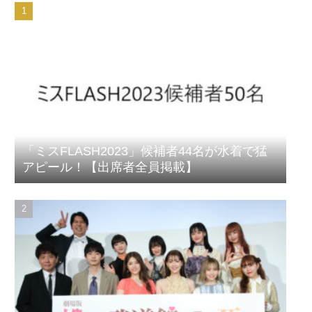
「ミスFLASH2023」候補者44名が水着で猛
アピール！【出席者全員掲載】