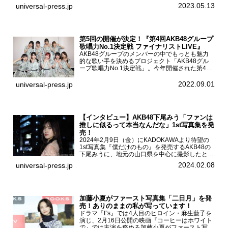
宿バルト9で開催され、出演者の松村沙友理、中
2023.05.13
universal-press.jp
村里帆、MOMO(@onefive)、KANO(@onefi...
第5回の開催が決定！『第4回AKB48グループ
歌唱力No.1決定戦 ファイナリストLIVE』
AKB48グループのメンバーの中でもっとも魅力
的な歌い手を決めるプロジェクト「AKB48グル
ープ歌唱力No.1決定戦」。今年開催された第4回
決勝大会でベスト8に勝ち進んだメンバーらによ
る一夜限りのライブイベント「ファイナリスト
2022.09.01
universal-press.jp
LIVE」が8...
【インタビュー】AKB48下尾みう「ファンは
推しに似るって本当なんだな」1st写真集を発
売！
2024年2月9日（金）にKADOKAWAより待望の
1st写真集『僕だけのもの』を発売するAKB48の
下尾みうに、地元の山口県を中心に撮影したとい
う今回の写真集についてインタビューをお願いし
2024.02.08
universal-press.jp
た。1st写真集『僕だけのもの』を発売する
AKB4...
加藤小夏がファースト写真集「二日月」を発
売！ありのままの私が写っています！
ドラマ『I”s』では4人目のヒロイン・麻生藍子を
演じ、2月16日公開の映画『コーヒーはホワイト
で』では主演を務める加藤小夏がファースト写真