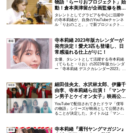
物語「らーりおプロジェクト」始
動！倉本美津留が企画監修を務め
る
タレントとしてグラビアを中心に活躍中
の寺本莉緒が、自身のYouTubeチャンネ
ル「りおのこと。」で新プロジェクトを
実施することを発表した。その名も、
「らーりおプロジェクト」。本プロジェ
クトは、ラーメンが大好きな寺本莉緒が
寺本莉緒 2023年版カレンダーが
書籍
ラーメンを題材にした...
発売決定！愛犬3匹も登場し、日
常感溢れる仕上がりに！
女優、タレントとして活躍する寺本莉緒
（てらもと・りお）の2023年版カレンダ
ー「寺本莉緒 デスクカレンダー2023」が
発売決定！本日より予約販売が開始され
る。寺本莉緒 2023年版カレンダー今回の
カレンダー撮影で寺本は「距離感をテー
細田佳央太、水沢林太郎、伊藤千
WEB
マに撮影...
由李、寺本莉緒ら出演！「マンケ
ン男子とケイオン女子」映画公開
＆YouTube公開決定！
YouTubeで配信されてきたドラマ「僕等
の物語」シリーズが映画として公開され
ることが決定した。タイトルは「マンケ
ン男子とケイオン女子」。キャストには
「僕等の物語」に出演した今注目の若手
俳優が目白押し。細田佳央太、水沢林太
寺本莉緒『週刊ヤングマガジン』
書籍
郎、宇佐卓真の3名...