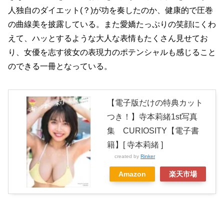
人独自のダイエット(？)が功を奏したのか、健康的で圧巻
の曲線美を披露している。また愛嬌たっぷりの笑顔にくわ
えて、ハッとするような大人な表情もたくさん見せてお
り、女優を志す彼女の表現力のポテンシャルも感じること
のできる一冊となっている。
【電子版だけの特典カット
つき！】寺本莉緒1st写真
集 CURIOSITY【電子書
籍】[ 寺本莉緒 ]
created by
Rinker
Amazon
楽天市場