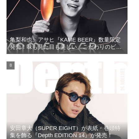
亀梨和也、アサヒ『KAME BEER』数量限定
発売！味も見た目も美しい、こだわりのビー
ルがついに完成
安田章大（SUPER EIGHT）が表紙・巻頭特
集を飾る『Depth EDITION 14』が発売！