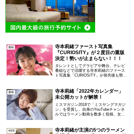
寺本莉緒ファースト写真集
書籍
『CURIOSITY』が２度目の重版
決定！勢いが止まらない！！！
タレントとしてグラビアや舞台、テレビ
番組などで活躍する寺本莉緒のファース
ト写真集「CURIOSITY」が発売後も勢い
止まらず２度目の重版が決定。本日、写
真集のアザーカットが追加で公開され
た。寺本莉緒(C)LUCKMAN／ヤングマガ
寺本莉緒「2022年カレンダー」
書籍
ジン寺本は...
未公開カットが解禁！
ミスマガジン2018で「ミスヤングマガジ
ン」を受賞し、自身のYouTubeチャンネ
ルではラーメン動画を数多く投稿、女優
としても活躍する寺本莉緒が「寺本莉緒
2022年カレンダー」を発売する。本日は
そのカレンダーの未公開カットが解禁と
寺本莉緒が主演の5つのラーメン
WEB
なった。寺...