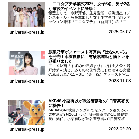
「ニコ☆プチ卒業式2025」女子6名、男子2名
が最後のイベントに登場！
飯豊まりえ、永野芽郁、生見愛瑠、横浜流星（メ
ンズモデル）らを輩出した女子小学生向けのファ
ッション雑誌『ニコ☆プチ』（新潮社）の「ニコ
☆プチ卒業式2025」が5月6日（火・振休）東京
モード学園コクーンタワーで開催され、卒業モデ
2025.05.07
universal-press.jp
ルの川瀬翠子、外...
原菜乃華がファースト写真集『はなのいろ』
を発売！水着撮影に「有酸素運動と筋トレを
頑張りました」
アニメ映画『すずめの戸締まり』では主人公・岩
戸鈴芽を演じ、多くの映像作品にも出演する女優
の原菜乃華が11月3日（金・祝）ファースト写真
集『はなのいろ』発売記念イベントを
2023.11.03
universal-press.jp
HMV&BOOKS SHIBUYAで開催した。原菜乃華フ
ァースト写真集『...
AKB48 小栗有以が渋谷警察署の1日警察署長
に就任！
AKB48の62枚目シングルでセンターを務める小
栗有以が9月20日（水）渋谷警察署の1日警察署
長に就任。小栗有以が渋谷警察署の1日警察署長
に就任9月21日（木曜）から同月30日（土曜）ま
での10日間実施される令和5年 秋の全国交通安全
2023.09.20
universal-press.jp
運動に...