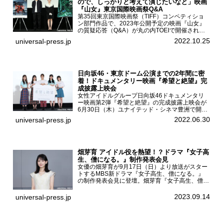
ので、しっかりと考えて演じたいなと」映画
『山女』東京国際映画祭Q&A
第35回東京国際映画祭（TIFF）コンペティショ
ン部門作品で、2023年公開予定の映画『山女』
の質疑応答（Q&A）が丸の内TOEIで開催され、
主演を務めた女優の山田杏奈、監督の福永壮志が
2022.10.25
universal-press.jp
登壇。本作について語った。映画『山女』第35
回東京国際...
日向坂46・東京ドーム公演までの2年間に密
着！ドキュメンタリー映画『希望と絶望』完
成披露上映会
女性アイドルグループ日向坂46ドキュメンタリ
ー映画第2弾『希望と絶望』の完成披露上映会が
6月30日（木）ユナイテッド・シネマ豊洲で開催
され、日向坂46メンバーの加藤史帆、齊藤京
2022.06.30
universal-press.jp
子、佐々木久美、富田鈴花、松田好花の5人が登
壇。舞台挨拶を行った...
畑芽育 アイドル役を熱望！？ドラマ『女子高
生、僧になる。』制作発表会見
女優の畑芽育が9月17日（日）より放送がスター
トするMBS新ドラマ『女子高生、僧になる。』
の制作発表会見に登壇。畑芽育『女子高生、僧に
なる。』制作発表会見畑芽育は本作の出演オファ
ーについて「下白石麦は頭にビックリマークと、
2023.09.14
universal-press.jp
はてなマークが連続...