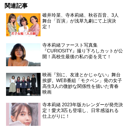
関連記事
碓井玲菜、寺本莉緒、秋谷百音、3人
舞台「百演」が浅草九劇にて上演決
定！
寺本莉緒ファースト写真集
『CURIOSITY』撮り下ろしカットが公
開！高校生最後の私の姿を見て！
映画『別に、友達とかじゃない』舞台
挨拶。WEB番組「モクベン」発の女子
高生3人の微妙な関係性を描いた青春
映画
寺本莉緒 2023年版カレンダーが発売決
定！愛犬3匹も登場し、日常感溢れる
仕上がりに！