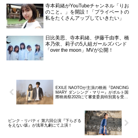
寺本莉緒がYouTubeチャンネル「りお
のこと。」を開設！「プライベートの
私をたくさんアップしていきたい」
日比美思、寺本莉緒、伊藤千由李、橋
本乃依、莉子の5人組ガールズバンド
「over the moon」MVが公開！
EXILE NAOTOが主演の映画『DANCING
MARY ダンシング・マリー』がポルト国
際映画祭2020にて審査委員特別賞を受
賞！
ピンク・リバティ 第六回公演『下らざる
をえない坂』が浅草九劇にて上演！