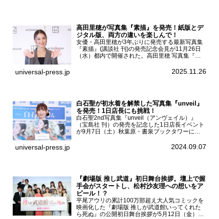
...
高田里穂が写真集『素描』を発売！紙版とデ
ジタル版、両方の違いを楽しんで！
女優・高田里穂が3年ぶりに発売する最新写真集
『素描』(講談社 刊)の発売記念会見が11月26日
（水）都内で開催された。高田里穂 写真集『素
描』発売記念会見現在、ドラマDiVE『悪いのは
あなたです』(読売テレビ)に出演するなど女優と
2025.11.26
universal-press.jp
して活躍中...
白石聖が初水着を解禁した写真集『unveil』
を発売！1日店長にも挑戦！
白石聖2nd写真集『unveil（アンヴェイル）』
（宝島社 刊）の発売を記念した1日店長イベント
が9月7日（土）秋葉原・書泉ブックタワーにて
開催された。白石聖2nd写真集『unveil』の発売
を記念し1日店長イベントを開催した本写真集は
2024.09.07
universal-press.jp
25...
『劇場版 推し武道』初日舞台挨拶。壇上で握
手会がスタートし、松村沙友理への想いをア
ピール！？
平尾アウリの累計100万部超え大人気コミックを
映画化した『劇場版 推しが武道館いってくれた
ら死ぬ』の公開初日舞台挨拶が5月12日（金）新