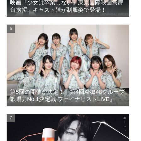
映画『少女は卒業しない』東京国際映画祭舞
台挨拶。キャスト陣が制服姿で登場！
第5回の開催が決定！『第4回AKB48グループ
歌唱力No.1決定戦 ファイナリストLIVE』