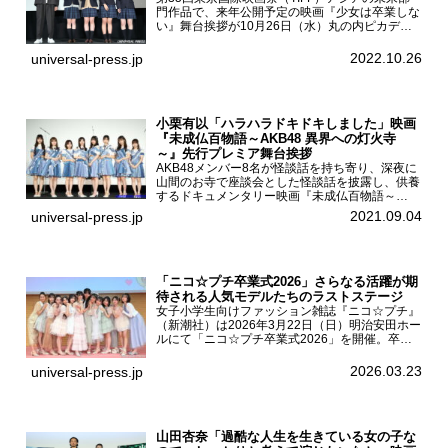
門作品で、来年公開予定の映画『少女は卒業しな
い』舞台挨拶が10月26日（水）丸の内ピカデリ
ーで開催され、出演者の河合優実、小野莉奈、小
宮山莉渚、中井友望、監督の中川駿が登壇。映画
2022.10.26
universal-press.jp
『少女は卒業し...
小栗有以「ハラハラドキドキしました」映画
『未成仏百物語～AKB48 異界への灯火寺
～』先行プレミア舞台挨拶
AKB48メンバー8名が怪談話を持ち寄り、深夜に
山間のお寺で座談会とした怪談話を披露し、供養
するドキュメンタリー映画『未成仏百物語～
AKB48異界への灯火寺～』の先行プレミア舞台
2021.09.04
universal-press.jp
挨拶が東京・ユナイテッド・シネマ豊洲で開催さ
れ、AKB48メ...
「ニコ☆プチ卒業式2026」さらなる活躍が期
待される人気モデルたちのラストステージ
女子小学生向けファッション雑誌『ニコ☆プチ』
（新潮社）は2026年3月22日（日）明治安田ホー
ルにて「ニコ☆プチ卒業式2026」を開催。卒業
モデルの青島希愛、安藤実桜、井口美怜、かの
ん、末永ひなた、高梨琴乃、土井ありさ、藤田蒼
2026.03.23
universal-press.jp
果、藤中璃子、...
山田杏奈「過酷な人生を生きている女の子な