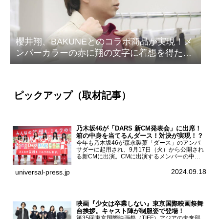
櫻井翔、BAKUNEとのコラボ商品が実現！メ
ンバーカラーの赤に翔の文字に着想を得たデ
ザイン
ピックアップ（取材記事）
乃木坂46が「DARS 新CM発表会」に出席！
箱の中身を当てるんダース！対決が実現！？
今年も乃木坂46が森永製菓「ダース」のアンバ
サダーに起用され、9月17日（火）から公開され
る新CMに出演。CMに出演するメンバーの中か
ら岩本蓮加、梅澤美波、遠藤さくら、賀喜遥香、
一ノ瀬美空、菅原咲月が都内にて開催された
2024.09.18
universal-press.jp
「DARS 新CM発表...
映画『少女は卒業しない』東京国際映画祭舞
台挨拶。キャスト陣が制服姿で登場！
第35回東京国際映画祭（TIFF）アジアの未来部