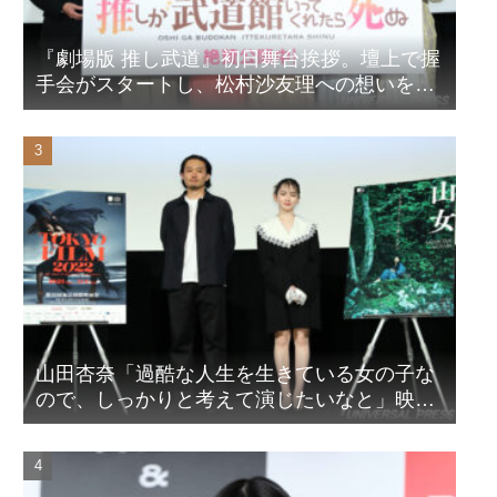
『劇場版 推し武道』初日舞台挨拶。壇上で握
手会がスタートし、松村沙友理への想いをア
ピール！？
山田杏奈「過酷な人生を生きている女の子な
ので、しっかりと考えて演じたいなと」映画
『山女』東京国際映画祭Q&A