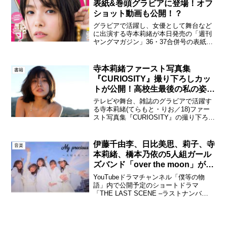
表紙&巻頭グラビアに登場！オフ
ショット動画も公開！？
グラビアで活躍し、女優として舞台など
に出演する寺本莉緒が本日発売の「週刊
ヤングマガジン」36・37合併号の表紙・
巻頭グラビアに登場。また同タイミング
でYouTubeを開設することとなり、本日
22時より生配信を行うことがわかった。
寺本莉緒ファースト写真集
書籍
寺本莉緒 ©...
『CURIOSITY』撮り下ろしカッ
トが公開！高校生最後の私の姿を
見て！
テレビや舞台、雑誌のグラビアで活躍す
る寺本莉緒(てらもと・りお／18)ファー
スト写真集『CURIOSITY』の撮り下ろし
カットが本日公開された。寺本莉緒
(C)LUCKMAN／ヤングマガジン 寺本は、
ミスマガジン2018 で「ミスヤングマガ...
伊藤千由李、日比美思、莉子、寺
音楽
本莉緒、橋本乃依の5人組ガール
ズバンド「over the moon」が第
三弾オリジナル曲を公開！
YouTubeドラマチャンネル「僕等の物
語」内で公開予定のショートドラマ
「THE LAST SCENE –ラストナンバ
ー-」の作中に登場する女性5人組ガール
ズバンド「over the moon」が、作品を飛
び出して楽曲「My preciou...