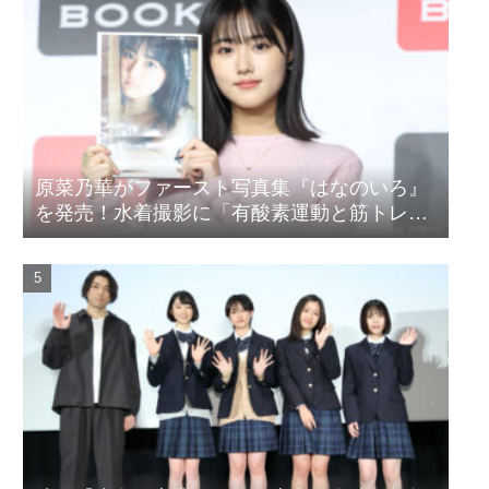
原菜乃華がファースト写真集『はなのいろ』
を発売！水着撮影に「有酸素運動と筋トレを
頑張りました」