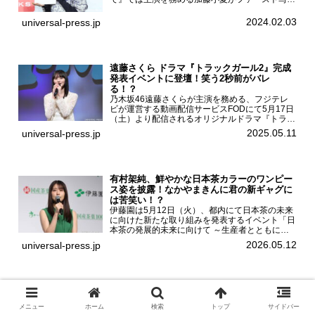
集「二日月」（東京ニュース通信社 刊）の発売
記念イベントをHMV＆BOOKS SHIBUYAで開催
2024.02.03
universal-press.jp
した...
遠藤さくら ドラマ『トラックガール2』完成
発表イベントに登壇！笑う2秒前がバレ
る！？
乃木坂46遠藤さくらが主演を務める、フジテレ
ビが運営する動画配信サービスFODにて5月17日
（土）より配信されるオリジナルドラマ『トラッ
クガール2』の完成発表イベントが５月10日
2025.05.11
universal-press.jp
（土）都内で開催された。FODドラマ『トラック
ガール2』完成発...
有村架純、鮮やかな日本茶カラーのワンピー
ス姿を披露！なかやまきんに君の新ギャグに
は苦笑い！？
伊藤園は5月12日（火）、都内にて日本茶の未来
に向けた新たな取り組みを発表するイベント「日
本茶の発展的未来に向けて ～生産者とともに。
日本茶を世界へ～」を開催。イベントには伊藤園
2026.05.12
universal-press.jp
のCMキャラクターを務める有村架純、伊藤園よ
り志田光正、契約茶...
AKB48伊藤百花が1stフォトブック「百花ず
かん。」を発売！等身大の私を感じて！！
メニュー
ホーム
検索
トップ
サイドバー
AKB48の67枚目シングルで表題曲のセンターを