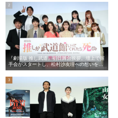
『劇場版 推し武道』初日舞台挨拶。壇上で握
手会がスタートし、松村沙友理への想いをア
ピール！？