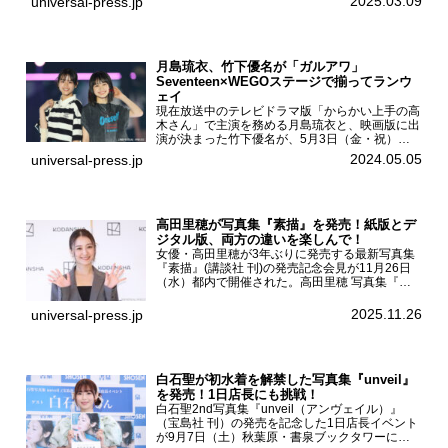
2025.03.09
universal-press.jp
ト写真集『...
月島琉衣、竹下優名が「ガルアワ」
Seventeen×WEGOステージで揃ってランウ
ェイ
現在放送中のテレビドラマ版「からかい上手の高
木さん」で主演を務める月島琉衣と、映画版に出
演が決まった竹下優名が、5月3日（金・祝）東
京・国立代々木競技場第一体育館で開催されたフ
2024.05.05
universal-press.jp
ァッション&音楽イベント『Rakuten GirlsAward
...
高田里穂が写真集『素描』を発売！紙版とデ
ジタル版、両方の違いを楽しんで！
女優・高田里穂が3年ぶりに発売する最新写真集
『素描』(講談社 刊)の発売記念会見が11月26日
（水）都内で開催された。高田里穂 写真集『素
描』発売記念会見現在、ドラマDiVE『悪いのは
あなたです』(読売テレビ)に出演するなど女優と
2025.11.26
universal-press.jp
して活躍中...
白石聖が初水着を解禁した写真集『unveil』
を発売！1日店長にも挑戦！
白石聖2nd写真集『unveil（アンヴェイル）』
（宝島社 刊）の発売を記念した1日店長イベント
が9月7日（土）秋葉原・書泉ブックタワーにて