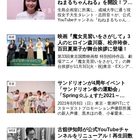
ねまるちゃんねる』を開設！フレ
ッシュさ満点の笑顔は必見‼
生島企画室に所属し、成城大学に通う現
役女子大生タレント・志田音々が、公式
YouTubeチャンネル『ねねまるちゃんね
る』を開設。2020年12月19日(土)19時に
初回動画『ねねまるYouTubeデビュ
ー!100の質問に挑戦してみたよ【初投
映画『魔女見習いをさがして』3
映画
稿...
人のヒロイン森川葵、松井玲奈、
百田夏菜子が舞台挨拶に登場！
第33回東京国際映画祭 特別招待作品、劇
場アニメ『魔女見習いをさがして』の舞
台挨拶が11月3日(火・祝)東京・EXシアタ
ー六本木で開催され、劇中に登場する3人
のヒロインの声を担当した森川葵、松井
玲奈、百田夏菜子、監督を務めた佐藤順
サンドリオンが4周年イベント
音楽
一、鎌谷悠...
「サンドリオン春の運動会」
「Spring☆ふぇすた2021～
Happiness 4 you～」を開催！
2021年8月8日（日）東京・豊洲PITにて
スターダストプロモーション声優部所属
の新人声優、黒木ほの香、小峯愛未、小
山百代、汐入あすか、成海瑠奈によるユ
ニット“サンドリオン”が「サンドリオン春
の運動会」と「Spring☆ふぇすた2021～
古舘伊知郎が公式YouTubeチャ
WEB
H...
ンネルをリニューアル！再生回数