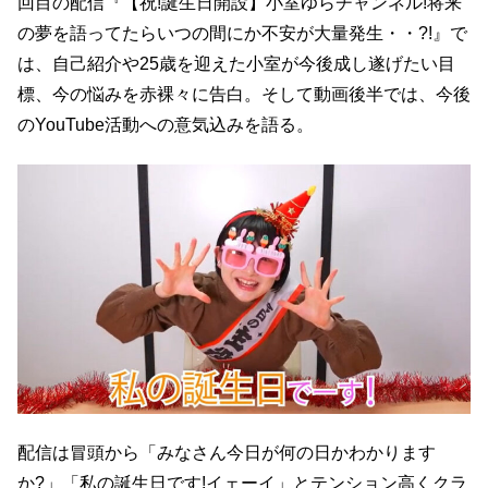
回目の配信『【祝!誕生日開設】小室ゆらチャンネル!将来
の夢を語ってたらいつの間にか不安が大量発生・・?!』で
は、自己紹介や25歳を迎えた小室が今後成し遂げたい目
標、今の悩みを赤裸々に告白。そして動画後半では、今後
のYouTube活動への意気込みを語る。
配信は冒頭から「みなさん今日が何の日かわかります
か?」「私の誕生日です!イェーイ」とテンション高くクラ