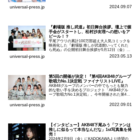
開催された。白石聖2nd写真集『unveil』の発売
を記念し1日店長イベントを開催した本写真集は
2024.09.07
universal-press.jp
25...
『劇場版 推し武道』初日舞台挨拶。壇上で握
手会がスタートし、松村沙友理への想いをア
ピール！？
平尾アウリの累計100万部超え大人気コミックを
映画化した『劇場版 推しが武道館いってくれた
ら死ぬ』の公開初日舞台挨拶が5月12日（金）新
宿バルト9で開催され、出演者の松村沙友理、中
2023.05.13
universal-press.jp
村里帆、MOMO(@onefive)、KANO(@onefi...
第5回の開催が決定！『第4回AKB48グループ
歌唱力No.1決定戦 ファイナリストLIVE』
AKB48グループのメンバーの中でもっとも魅力
的な歌い手を決めるプロジェクト「AKB48グル
ープ歌唱力No.1決定戦」。今年開催された第4回
決勝大会でベスト8に勝ち進んだメンバーらによ
る一夜限りのライブイベント「ファイナリスト
2022.09.01
universal-press.jp
LIVE」が8...
【インタビュー】AKB48下尾みう「ファンは
推しに似るって本当なんだな」1st写真集を発
売！
2024年2月9日（金）にKADOKAWAより待望の