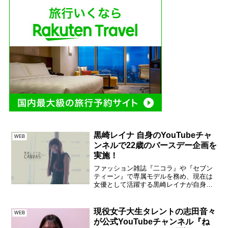
黒崎レイナ 自身のYouTubeチャ
WEB
ンネルで22歳のバースデー企画を
実施！
ファッション雑誌『二コラ』や『セブン
ティーン』で専属モデルを務め、現在は
女優として活躍する黒崎レイナが自身の
公式YouTubeチャンネル「黒崎レイナの
CANVAS」にて、22歳の誕生日を迎える
2020年11月11日(水)に特別企画として、
現役女子大生タレントの志田音々
WEB
2...
が公式YouTubeチャンネル『ね