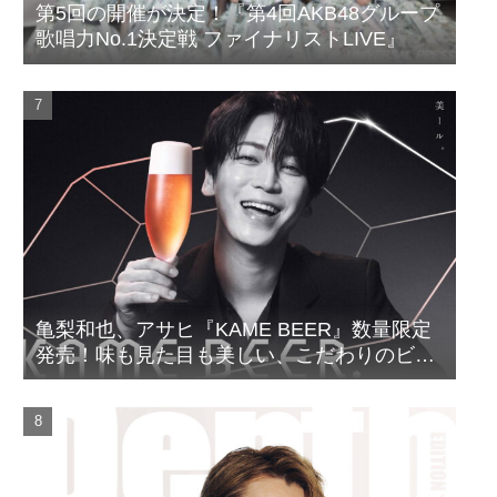
第5回の開催が決定！『第4回AKB48グループ
歌唱力No.1決定戦 ファイナリストLIVE』
亀梨和也、アサヒ『KAME BEER』数量限定
発売！味も見た目も美しい、こだわりのビー
ルがついに完成