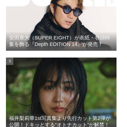
安田章大（SUPER EIGHT）が表紙・巻頭特
集を飾る『Depth EDITION 14』が発売！
福井梨莉華1st写真集より先行カット第2弾が
公開！ドキッとする“オトナカット”が解禁！