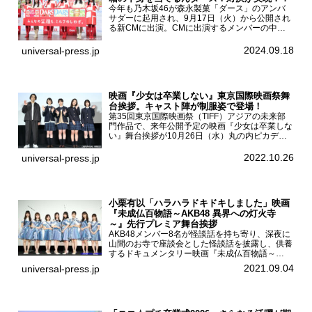
今年も乃木坂46が森永製菓「ダース」のアンバ
サダーに起用され、9月17日（火）から公開され
る新CMに出演。CMに出演するメンバーの中か
ら岩本蓮加、梅澤美波、遠藤さくら、賀喜遥香、
一ノ瀬美空、菅原咲月が都内にて開催された
2024.09.18
universal-press.jp
「DARS 新CM発表...
映画『少女は卒業しない』東京国際映画祭舞
台挨拶。キャスト陣が制服姿で登場！
第35回東京国際映画祭（TIFF）アジアの未来部
門作品で、来年公開予定の映画『少女は卒業しな
い』舞台挨拶が10月26日（水）丸の内ピカデリ
ーで開催され、出演者の河合優実、小野莉奈、小
宮山莉渚、中井友望、監督の中川駿が登壇。映画
2022.10.26
universal-press.jp
『少女は卒業し...
小栗有以「ハラハラドキドキしました」映画
『未成仏百物語～AKB48 異界への灯火寺
～』先行プレミア舞台挨拶
AKB48メンバー8名が怪談話を持ち寄り、深夜に
山間のお寺で座談会とした怪談話を披露し、供養
するドキュメンタリー映画『未成仏百物語～
AKB48異界への灯火寺～』の先行プレミア舞台
2021.09.04
universal-press.jp
挨拶が東京・ユナイテッド・シネマ豊洲で開催さ
れ、AKB48メ...