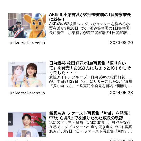
ァースト写真集『...
AKB48 小栗有以が渋谷警察署の1日警察署長
に就任！
AKB48の62枚目シングルでセンターを務める小
栗有以が9月20日（水）渋谷警察署の1日警察署
長に就任。小栗有以が渋谷警察署の1日警察署長
に就任9月21日（木曜）から同月30日（土曜）ま
での10日間実施される令和5年 秋の全国交通安全
2023.09.20
universal-press.jp
運動に...
日向坂46 松田好花が1st写真集『振り向い
て』を発売！お父さんはちょっと恥ずかしそ
うでした・・・
女性アイドルグループ・日向坂46の松田好花
が、本日5月28日（火）にリリースした1st写真集
『振り向いて』の発売記念会見を都内で開催し
た。日向坂46 松田好花1st写真集『振り向いて』
2024.05.28
universal-press.jp
発売記念会見写真集では日向坂46の松田好花を
カナダ・バン...
當真あみ ファースト写真集『Ami』を発売！
中3から高3までを撮りためた成長の軌跡
話題のドラマ・映画・CMに出演し、爽やかな存
在感でトップスターへの道を突き進んでいる當真
あみが3月9日（日）ファースト写真集『Ami』
（小学館 刊）の発売記念イベントをHMV＆
BOOKS SHIBUYAで開催した。當真あみファース