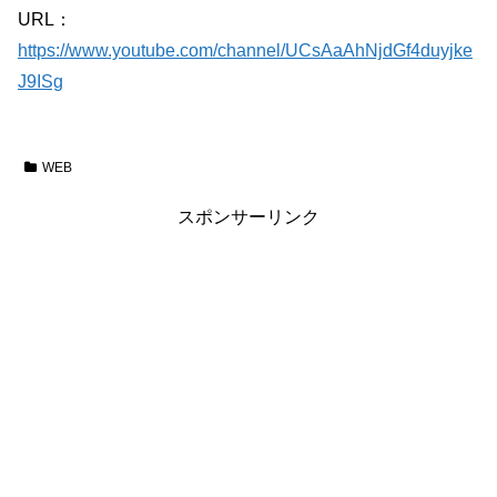
URL：
https://www.youtube.com/channel/UCsAaAhNjdGf4duyjke
J9ISg
WEB
スポンサーリンク