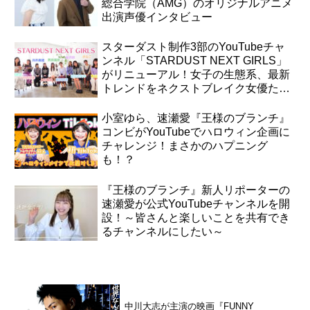
総合学院（AMG）のオリジナルアニメ
出演声優インタビュー
スターダスト制作3部のYouTubeチャ
ンネル「STARDUST NEXT GIRLS」
がリニューアル！女子の生態系、最新
トレンドをネクストブレイク女優たち
が公開
小室ゆら、速瀬愛『王様のブランチ』
コンビがYouTubeでハロウィン企画に
チャレンジ！まさかのハプニング
も！？
『王様のブランチ』新人リポーターの
速瀬愛が公式YouTubeチャンネルを開
設！～皆さんと楽しいことを共有でき
るチャンネルにしたい～
中川大志が主演の映画『FUNNY