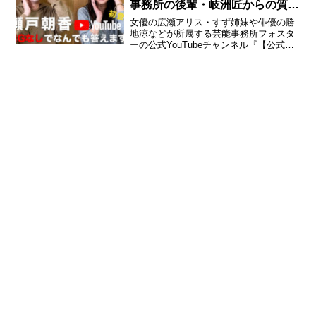
事務所の後輩・岐洲匠からの質問
にNGなしで答える！
女優の広瀬アリス・すず姉妹や俳優の勝
地涼などが所属する芸能事務所フォスタ
ーの公式YouTubeチャンネル『【公式】
フォスター / フォスター・プラス
FOSTER / FOSTER plus.』に、同事務所
所属の女優・瀬戸朝香が初出演。後輩...