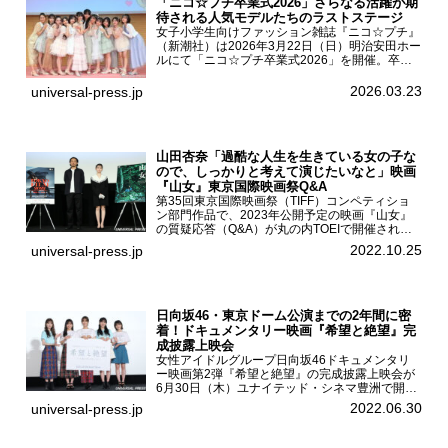
「ニコ☆プチ卒業式2026」さらなる活躍が期
待される人気モデルたちのラストステージ
女子小学生向けファッション雑誌『ニコ☆プチ』
（新潮社）は2026年3月22日（日）明治安田ホー
ルにて「ニコ☆プチ卒業式2026」を開催。卒業
モデルの青島希愛、安藤実桜、井口美怜、かの
ん、末永ひなた、高梨琴乃、土井ありさ、藤田蒼
2026.03.23
universal-press.jp
果、藤中璃子、...
山田杏奈「過酷な人生を生きている女の子な
ので、しっかりと考えて演じたいなと」映画
『山女』東京国際映画祭Q&A
第35回東京国際映画祭（TIFF）コンペティショ
ン部門作品で、2023年公開予定の映画『山女』
の質疑応答（Q&A）が丸の内TOEIで開催され、
主演を務めた女優の山田杏奈、監督の福永壮志が
2022.10.25
universal-press.jp
登壇。本作について語った。映画『山女』第35
回東京国際...
日向坂46・東京ドーム公演までの2年間に密
着！ドキュメンタリー映画『希望と絶望』完
成披露上映会
女性アイドルグループ日向坂46ドキュメンタリ
ー映画第2弾『希望と絶望』の完成披露上映会が
6月30日（木）ユナイテッド・シネマ豊洲で開催
され、日向坂46メンバーの加藤史帆、齊藤京
2022.06.30
universal-press.jp
子、佐々木久美、富田鈴花、松田好花の5人が登
壇。舞台挨拶を行った...