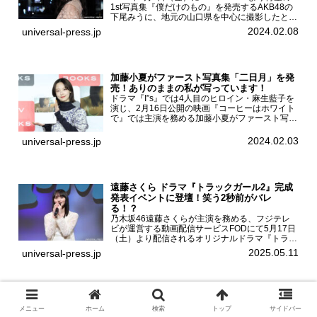
1st写真集『僕だけのもの』を発売するAKB48の
下尾みうに、地元の山口県を中心に撮影したとい
う今回の写真集についてインタビューをお願いし
2024.02.08
universal-press.jp
た。1st写真集『僕だけのもの』を発売する
AKB4...
加藤小夏がファースト写真集「二日月」を発
売！ありのままの私が写っています！
ドラマ『I”s』では4人目のヒロイン・麻生藍子を
演じ、2月16日公開の映画『コーヒーはホワイト
で』では主演を務める加藤小夏がファースト写真
集「二日月」（東京ニュース通信社 刊）の発売
記念イベントをHMV＆BOOKS SHIBUYAで開催
2024.02.03
universal-press.jp
した...
遠藤さくら ドラマ『トラックガール2』完成
発表イベントに登壇！笑う2秒前がバレ
る！？
乃木坂46遠藤さくらが主演を務める、フジテレ
ビが運営する動画配信サービスFODにて5月17日
（土）より配信されるオリジナルドラマ『トラッ
クガール2』の完成発表イベントが５月10日
2025.05.11
universal-press.jp
（土）都内で開催された。FODドラマ『トラック
ガール2』完成発...
有村架純、鮮やかな日本茶カラーのワンピー
ス姿を披露！なかやまきんに君の新ギャグに
メニュー
ホーム
検索
トップ
サイドバー