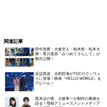
関連記事
田中洸希・大倉空人・柏木悠・松本大
輝・草川直弥『みつめてそらして』が
順次公開！
浜辺美波、北村匠海がTGCのランウェ
イに登場！映画『HELLO WORLD』を
アピール！
黒木ほの香、土岐隼一が制作の裏側を
語る！母校アミューズメントメディア