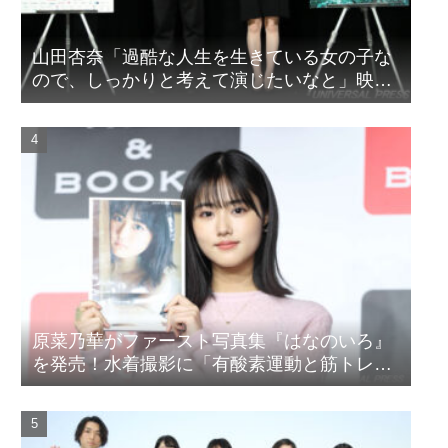
山田杏奈「過酷な人生を生きている女の子な
ので、しっかりと考えて演じたいなと」映画
『山女』東京国際映画祭Q&A
原菜乃華がファースト写真集『はなのいろ』
を発売！水着撮影に「有酸素運動と筋トレを
頑張りました」