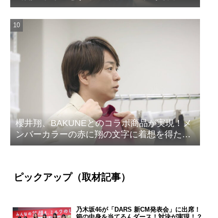
櫻井翔、BAKUNEとのコラボ商品が実現！メ
ンバーカラーの赤に翔の文字に着想を得たデ
ザイン
ピックアップ（取材記事）
乃木坂46が「DARS 新CM発表会」に出席！
箱の中身を当てるんダース！対決が実現！？