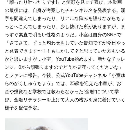
「願ったり叶ったりです!」と笑顔を見せて喜び、本動画
の最後には、自身が考案したチャンネル名を発表する。漢
字を間違えてしまったり、リアルな悩みを語りながらちょ
っとへこんでしまったり、少し抜けた所がありますが、ま
っすぐ素直で明るい性格のようだ。小室は自身のSNSで
「さてさて、ずっと匂わせをしていた告知ですが今日やっ
と発表できます〜！！もしかして？と思っていた方もいる
かと思いますが…小室、YouTube始めます。新たなチャレ
ンジ、0から頑張りますのでどうか見守ってくださいな」
とファンに報告。今後、公式YouTubeチャンネル『小室ゆ
らのがくしゅうちょう』では、25歳を迎えた小室が、お
金や投資など学校では教わらなかった”金融”について学
び、金融リテラシーを上げて大人の嗜みを身に着けていく
様子を配信予定。