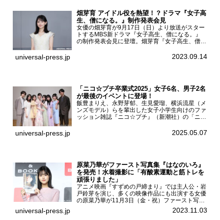
畑芽育 アイドル役を熱望！？ドラマ『女子高
生、僧になる。』制作発表会見
女優の畑芽育が9月17日（日）より放送がスター
トするMBS新ドラマ『女子高生、僧になる。』
の制作発表会見に登壇。畑芽育『女子高生、僧に
なる。』制作発表会見畑芽育は本作の出演オファ
ーについて「下白石麦は頭にビックリマークと、
2023.09.14
universal-press.jp
はてなマークが連続...
「ニコ☆プチ卒業式2025」女子6名、男子2名
が最後のイベントに登場！
飯豊まりえ、永野芽郁、生見愛瑠、横浜流星（メ
ンズモデル）らを輩出した女子小学生向けのファ
ッション雑誌『ニコ☆プチ』（新潮社）の「ニコ
☆プチ卒業式2025」が5月6日（火・振休）東京
モード学園コクーンタワーで開催され、卒業モデ
2025.05.07
universal-press.jp
ルの川瀬翠子、外...
原菜乃華がファースト写真集『はなのいろ』
を発売！水着撮影に「有酸素運動と筋トレを
頑張りました」
アニメ映画『すずめの戸締まり』では主人公・岩
戸鈴芽を演じ、多くの映像作品にも出演する女優
の原菜乃華が11月3日（金・祝）ファースト写真
集『はなのいろ』発売記念イベントを
2023.11.03
universal-press.jp
HMV&BOOKS SHIBUYAで開催した。原菜乃華フ