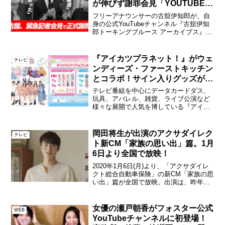
が伸びず謝罪会見「YOUTUBEを
なめてた？」
フリーアナウンサーの古舘伊知郎が、自
身の公式YouTubeチャンネル『古舘伊知
郎トーキングブルース アーカイブス』改
め『古舘ｃｈ』をリニューアルすること
がわかった。これまで配信された動画の
振り返りと今後のYouTubeへの意気込み
『アイカツプラネット！』がウェ
テレビ
について、...
ンディーズ・ファーストキッチン
とコラボ！サイン入りグッズが当
たるキャンペーンも！
テレビ番組を中心にデータカードダス、
玩具、アパレル、雑貨、ライブ公演など
様々な展開で人気を博している『アイカ
ツ！シリーズ』の最新作『アイカツプラ
ネット！』が夏の特別企画としてウェン
ディーズ・ファーストキッチンとコラボ
岡田将生が出演のアクサダイレク
テレビ
キャンペーンを開催。メイ...
ト新CM「家族の思い出」篇。1月
6日より全国で放映！
2020年1月6日(月)より、「アクサダイレ
クト総合自動車保険」の新CM「家族の思
い出」篇が全国で放映。出演は、昨年に
引き続き、アクサジャパン3社共通のブラ
ンドアンバサダーでもある俳優の岡田将
生。岡田はアクサダイレクトの自動車保
女優の瀬戸朝香がフォスター公式
WEB
険を選び、“...
YouTubeチャンネルに初登場！