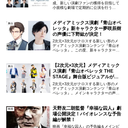
成、新しい演劇ファンの獲得を目指して
小規模な劇場で定期的に公演を行う
Acting Boys Companyの第一弾として
「Gem Fragments―Vrai(ジェム フラグメ
ンツ ヴレ)」が上演されるこ...
メディアミックス演劇『青山オペ
舞台
レッタ』新キャラクター夢咲辰樹
の声優に下野紘が決定！
2次元×3次元がクロスする新しい形のメ
ディアミックス演劇コンテンツ『青山オ
ペレッタ』。この度、新キャラクターの
御曹司「夢咲辰樹」の声優を下野紘が演
じることが決定。利根健太朗演じる「ノ
ーヴァ」の演出家「槙晋作」と共にキャ
【2次元×3次元】メディアミック
舞台
ラクターイラストが公開...
ス演劇『青山オペレッタ THE
STAGE』舞台版ビジュアルが解
禁！
2次元×3次元がクロスする新しい形のメ
ディアミックス演劇コンテンツ『青山オ
ペレッタ』。メインキャラクターの声優
を務める、長江崚行、中山優貴、大隅勇
太、矢部昌暉、大平峻也、友常勇気らが
出演する2021年4月上演『青山オペレッ
天野友二朗監督『幸福な囚人』劇
映画
タ THE STA...
場公開決定！バイオレンスな予告
編が解禁！
映画『幸福な囚人』の予告編＆メインビ