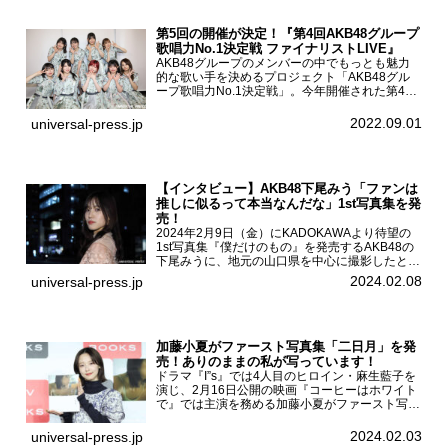
第5回の開催が決定！『第4回AKB48グループ
歌唱力No.1決定戦 ファイナリストLIVE』
AKB48グループのメンバーの中でもっとも魅力
的な歌い手を決めるプロジェクト「AKB48グル
ープ歌唱力No.1決定戦」。今年開催された第4回
決勝大会でベスト8に勝ち進んだメンバーらによ
る一夜限りのライブイベント「ファイナリスト
2022.09.01
universal-press.jp
LIVE」が8...
【インタビュー】AKB48下尾みう「ファンは
推しに似るって本当なんだな」1st写真集を発
売！
2024年2月9日（金）にKADOKAWAより待望の
1st写真集『僕だけのもの』を発売するAKB48の
下尾みうに、地元の山口県を中心に撮影したとい
う今回の写真集についてインタビューをお願いし
2024.02.08
universal-press.jp
た。1st写真集『僕だけのもの』を発売する
AKB4...
加藤小夏がファースト写真集「二日月」を発
売！ありのままの私が写っています！
ドラマ『I”s』では4人目のヒロイン・麻生藍子を
演じ、2月16日公開の映画『コーヒーはホワイト
で』では主演を務める加藤小夏がファースト写真
集「二日月」（東京ニュース通信社 刊）の発売
記念イベントをHMV＆BOOKS SHIBUYAで開催
2024.02.03
universal-press.jp
した...