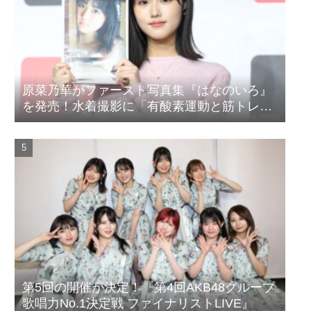
原菜乃華がファースト写真集『はなのいろ』
を発売！水着撮影に「有酸素運動と筋トレを
頑張りました」
第5回の開催が決定！『第4回AKB48グループ
歌唱力No.1決定戦 ファイナリストLIVE』