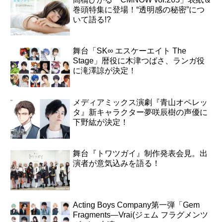
巻頭特集に登場！“透明感の秘密”につ
いて語る!?
舞台「SK∞ エスケーエイト The
Stage」暦役に木津つばさ、ランガ役
に滝澤諒が決定！
メディアミックス演劇『青山オペレッ
タ』新キャラクター夢咲辰樹の声優に
下野紘が決定！
舞台『トワツガイ』制作発表会見。出
演者が意気込みを語る！
Acting Boys Company第一弾「Gem
Fragments―Vrai(ジェム フラグメンツ