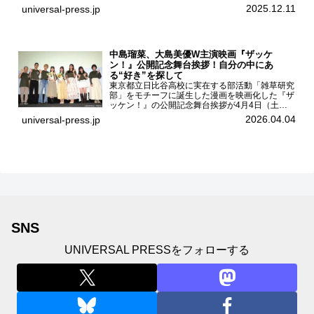
した。AKB48伊藤百花1stフォトブッ...
2025.12.11
universal-press.jp
中島瑠菜、大島美優W主演映画『ザッケ
ン！』公開記念舞台挨拶！自分の中にあ
る“好き”を探して
東京都立日比谷高校に実在する部活動「雑草研究
部」をモチーフに誕生した漫画を映画化した『ザ
ッケン！』の公開記念舞台挨拶が4月4日（土）
ユナイテッドシネマお台場で開催され、出演者の
2026.04.04
universal-press.jp
中島瑠菜、大島美優、八神遼介（ICEx）、阿佐
辰美、豊島心桜、仲...
SNS
UNIVERSAL PRESSをフォローする