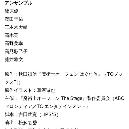
アンサンブル
飯原優
澤田圭佑
三本木大輔
高木亮
高野美幸
高見彩己子
藤井雅文
原作：秋田禎信『魔術士オーフェン はぐれ旅』（TOブッ
クス刊）
原作イラスト：草河遊也
主催：『魔術士オーフェン The Stage』製作委員会（ABC
フロンティア／TC エンタテインメント）
脚本：吉田武寛（LIPS*S）
演出：松多壱岱