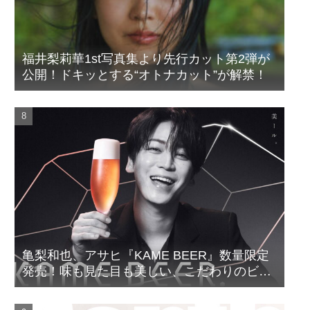
福井梨莉華1st写真集より先行カット第2弾が
公開！ドキッとする“オトナカット”が解禁！
亀梨和也、アサヒ『KAME BEER』数量限定
発売！味も見た目も美しい、こだわりのビー
ルがついに完成