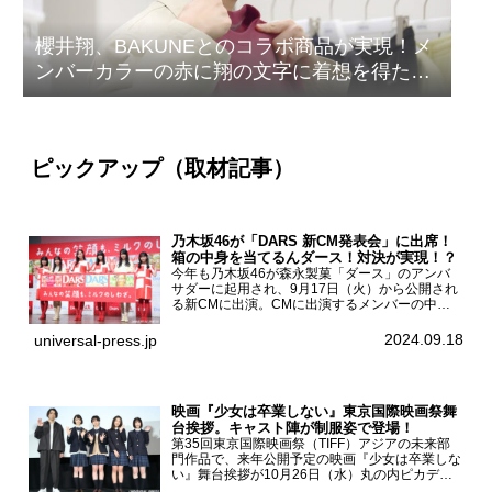
櫻井翔、BAKUNEとのコラボ商品が実現！メ
ンバーカラーの赤に翔の文字に着想を得たデ
ザイン
ピックアップ（取材記事）
乃木坂46が「DARS 新CM発表会」に出席！
箱の中身を当てるんダース！対決が実現！？
今年も乃木坂46が森永製菓「ダース」のアンバ
サダーに起用され、9月17日（火）から公開され
る新CMに出演。CMに出演するメンバーの中か
ら岩本蓮加、梅澤美波、遠藤さくら、賀喜遥香、
一ノ瀬美空、菅原咲月が都内にて開催された
2024.09.18
universal-press.jp
「DARS 新CM発表...
映画『少女は卒業しない』東京国際映画祭舞
台挨拶。キャスト陣が制服姿で登場！
第35回東京国際映画祭（TIFF）アジアの未来部
門作品で、来年公開予定の映画『少女は卒業しな
い』舞台挨拶が10月26日（水）丸の内ピカデリ
ーで開催され、出演者の河合優実、小野莉奈、小