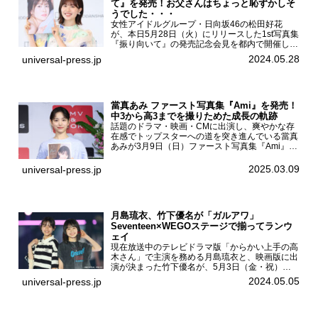
て』を発売！お父さんはちょっと恥ずかしそ
うでした・・・
女性アイドルグループ・日向坂46の松田好花
が、本日5月28日（火）にリリースした1st写真集
『振り向いて』の発売記念会見を都内で開催し
た。日向坂46 松田好花1st写真集『振り向いて』
2024.05.28
universal-press.jp
発売記念会見写真集では日向坂46の松田好花を
カナダ・バン...
當真あみ ファースト写真集『Ami』を発売！
中3から高3までを撮りためた成長の軌跡
話題のドラマ・映画・CMに出演し、爽やかな存
在感でトップスターへの道を突き進んでいる當真
あみが3月9日（日）ファースト写真集『Ami』
（小学館 刊）の発売記念イベントをHMV＆
BOOKS SHIBUYAで開催した。當真あみファース
2025.03.09
universal-press.jp
ト写真集『...
月島琉衣、竹下優名が「ガルアワ」
Seventeen×WEGOステージで揃ってランウ
ェイ
現在放送中のテレビドラマ版「からかい上手の高
木さん」で主演を務める月島琉衣と、映画版に出
演が決まった竹下優名が、5月3日（金・祝）東
京・国立代々木競技場第一体育館で開催されたフ
2024.05.05
universal-press.jp
ァッション&音楽イベント『Rakuten GirlsAward
...