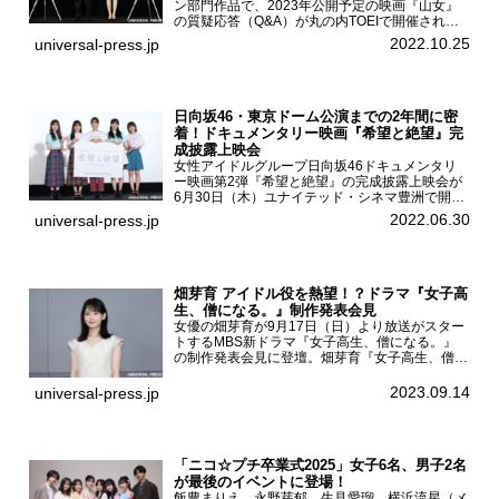
ン部門作品で、2023年公開予定の映画『山女』
の質疑応答（Q&A）が丸の内TOEIで開催され、
主演を務めた女優の山田杏奈、監督の福永壮志が
2022.10.25
universal-press.jp
登壇。本作について語った。映画『山女』第35
回東京国際...
日向坂46・東京ドーム公演までの2年間に密
着！ドキュメンタリー映画『希望と絶望』完
成披露上映会
女性アイドルグループ日向坂46ドキュメンタリ
ー映画第2弾『希望と絶望』の完成披露上映会が
6月30日（木）ユナイテッド・シネマ豊洲で開催
され、日向坂46メンバーの加藤史帆、齊藤京
2022.06.30
universal-press.jp
子、佐々木久美、富田鈴花、松田好花の5人が登
壇。舞台挨拶を行った...
畑芽育 アイドル役を熱望！？ドラマ『女子高
生、僧になる。』制作発表会見
女優の畑芽育が9月17日（日）より放送がスター
トするMBS新ドラマ『女子高生、僧になる。』
の制作発表会見に登壇。畑芽育『女子高生、僧に
なる。』制作発表会見畑芽育は本作の出演オファ
ーについて「下白石麦は頭にビックリマークと、
2023.09.14
universal-press.jp
はてなマークが連続...
「ニコ☆プチ卒業式2025」女子6名、男子2名
が最後のイベントに登場！
飯豊まりえ、永野芽郁、生見愛瑠、横浜流星（メ