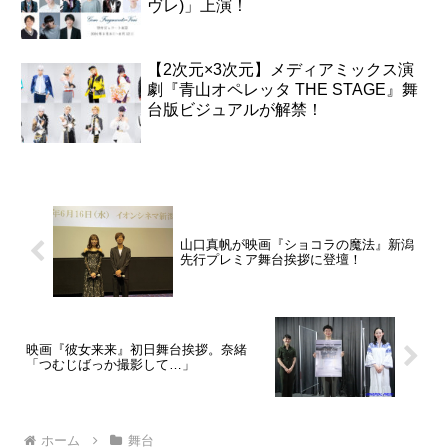
ヴレ)」上演！
【2次元×3次元】メディアミックス演
劇『青山オペレッタ THE STAGE』舞
台版ビジュアルが解禁！
山口真帆が映画『ショコラの魔法』新潟
先行プレミア舞台挨拶に登壇！
映画『彼女来来』初日舞台挨拶。奈緒
「つむじばっか撮影して…」
ホーム
舞台