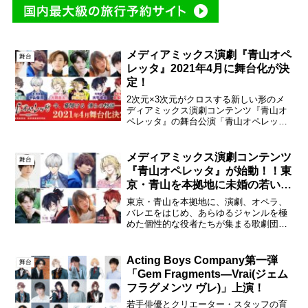
メディアミックス演劇『青山オペ
舞台
レッタ』2021年4月に舞台化が決
定！
2次元×3次元がクロスする新しい形のメ
ディアミックス演劇コンテンツ『青山オ
ペレッタ』の舞台公演「青山オペレッタ
THE STAGE」の上演が決定した。2021
年4月22日（木）〜25日（日）渋谷区文
化総合センター大和田4階 さくらホール
メディアミックス演劇コンテンツ
舞台
にて...
『青山オペレッタ』が始動！！東
京・青山を本拠地に未婚の若い男
性だけで構成された歌劇団
東京・青山を本拠地に、演劇、オペラ、
バレエをはじめ、あらゆるジャンルを極
めた個性的な役者たちが集まる歌劇団
『青山オペレッタ』を舞台とする、2次元
×3次元がクロスする新しい形のメディア
ミックス演劇コンテンツ『青山オペレッ
Acting Boys Company第一弾
舞台
タ』が、9月15日（火...
「Gem Fragments―Vrai(ジェム
フラグメンツ ヴレ)」上演！
若手俳優とクリエーター・スタッフの育