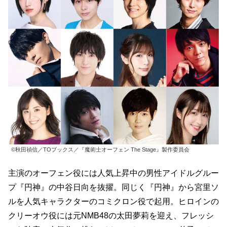
©秋田禎信／TOブックス／『魔術士オーフェン The Stage』製作委員会
主演のオーフェン役には人気上昇中の男性アイドルグルー
プ『円神』の中谷日向を抜擢。同じく『円神』から宮里ソ
ルを人気キャラクターのコミクロン役で起用。ヒロインの
クリーオウ役には元NMB48の太田夢莉を迎え、フレッシ