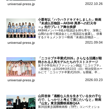
宮山莉渚、中井友望、監督の中川駿が登壇。映画
2022.10.26
universal-press.jp
『少女は卒業し...
小栗有以「ハラハラドキドキしました」映画
『未成仏百物語～AKB48 異界への灯火寺
～』先行プレミア舞台挨拶
AKB48メンバー8名が怪談話を持ち寄り、深夜に
山間のお寺で座談会とした怪談話を披露し、供養
するドキュメンタリー映画『未成仏百物語～
AKB48異界への灯火寺～』の先行プレミア舞台
2021.09.04
universal-press.jp
挨拶が東京・ユナイテッド・シネマ豊洲で開催さ
れ、AKB48メ...
「ニコ☆プチ卒業式2026」さらなる活躍が期
待される人気モデルたちのラストステージ
女子小学生向けファッション雑誌『ニコ☆プチ』
（新潮社）は2026年3月22日（日）明治安田ホー
ルにて「ニコ☆プチ卒業式2026」を開催。卒業
モデルの青島希愛、安藤実桜、井口美怜、かの
ん、末永ひなた、高梨琴乃、土井ありさ、藤田蒼
2026.03.23
universal-press.jp
果、藤中璃子、...
山田杏奈「過酷な人生を生きている女の子な
ので、しっかりと考えて演じたいなと」映画
『山女』東京国際映画祭Q&A
第35回東京国際映画祭（TIFF）コンペティショ