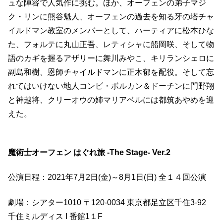
ュな陣容で人気作に挑む。ほか、オーフェンの弟子マジ
ク・リンに熊谷魁人、オーフェンの過去を知る牙の塔チャ
イルドマン教室のメンバーとして、ハーティアに松本ひな
た、フォルテに丸山正吾、レティシャに船岡咲、そして物
語のカギを握るアザリーに舞川みやこ、キリランシェロに
副島和樹、恩師チャイルドマンに正木郁を配役。そして忘
れてはいけない地人コンビ・ボルカン＆ドーチンに門野翔
と神越将、クリーオウの姉マリアベルには都筑あやめを迎
えた。
魔術士オーフェン はぐれ旅 -The Stage- Ver.2
公演日程：2021年7月2日(金)～8月1日(日) 全１４回公演
劇場：シアター1010 〒120-0034 東京都足立区千住3-92
千住ミルディス I 番館1１F