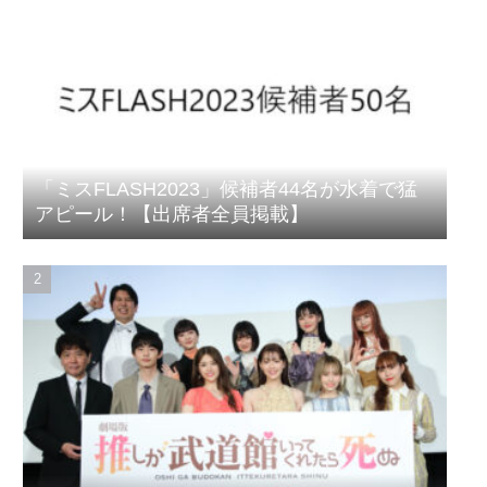
「ミスFLASH2023」候補者44名が水着で猛
アピール！【出席者全員掲載】