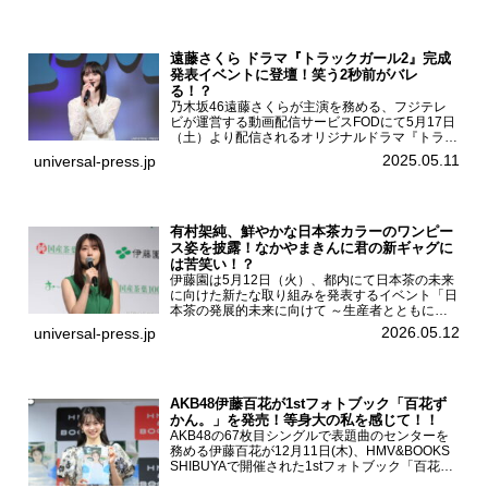
遠藤さくら ドラマ『トラックガール2』完成
発表イベントに登壇！笑う2秒前がバレ
る！？
乃木坂46遠藤さくらが主演を務める、フジテレ
ビが運営する動画配信サービスFODにて5月17日
（土）より配信されるオリジナルドラマ『トラッ
クガール2』の完成発表イベントが５月10日
2025.05.11
universal-press.jp
（土）都内で開催された。FODドラマ『トラック
ガール2』完成発...
有村架純、鮮やかな日本茶カラーのワンピー
ス姿を披露！なかやまきんに君の新ギャグに
は苦笑い！？
伊藤園は5月12日（火）、都内にて日本茶の未来
に向けた新たな取り組みを発表するイベント「日
本茶の発展的未来に向けて ～生産者とともに。
日本茶を世界へ～」を開催。イベントには伊藤園
2026.05.12
universal-press.jp
のCMキャラクターを務める有村架純、伊藤園よ
り志田光正、契約茶...
AKB48伊藤百花が1stフォトブック「百花ず
かん。」を発売！等身大の私を感じて！！
AKB48の67枚目シングルで表題曲のセンターを
務める伊藤百花が12月11日(木)、HMV&BOOKS
SHIBUYAで開催された1stフォトブック「百花ず
かん。」（光文社 刊）発売記念記者会見に登壇