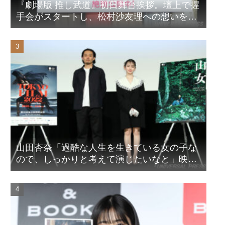
『劇場版 推し武道』初日舞台挨拶。壇上で握
手会がスタートし、松村沙友理への想いをア
ピール！？
山田杏奈「過酷な人生を生きている女の子な
ので、しっかりと考えて演じたいなと」映画
『山女』東京国際映画祭Q&A