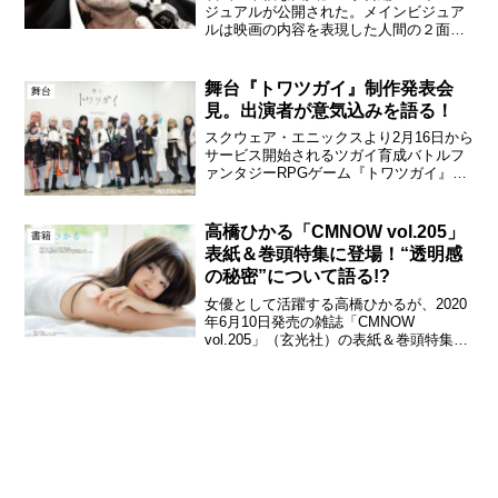
ジュアルが公開された。メインビジュア
ルは映画の内容を表現した人間の２面性
を狂気的に表現した衝撃のビジュアルと
なっている。2017年の初監督作『自由を
手にするその日まで』で、現代社会に暮
舞台『トワツガイ』制作発表会
舞台
らす人間の孤独や心の...
見。出演者が意気込みを語る！
スクウェア・エニックスより2月16日から
サービス開始されるツガイ育成バトルフ
ァンタジーRPGゲーム『トワツガイ』の
舞台化が本日発表され、制作発表会見に
大西桃香（AKB48）、渡辺みり愛、星守
紗凪、各務華梨、長谷川玲奈、藤井彩
高橋ひかる「CMNOW vol.205」
書籍
加、野本ほたる、...
表紙＆巻頭特集に登場！“透明感
の秘密”について語る!?
女優として活躍する高橋ひかるが、2020
年6月10日発売の雑誌「CMNOW
vol.205」（玄光社）の表紙＆巻頭特集に
登場。CMNOWは乃木坂46・与田祐希、
欅坂46・菅井友香に続き3号連続のドアッ
プ表紙を高橋が飾った。2015年CMNO...