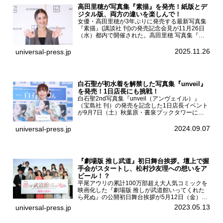
高田里穂が写真集『素描』を発売！紙版とデ
ジタル版、両方の違いを楽しんで！
女優・高田里穂が3年ぶりに発売する最新写真集
『素描』(講談社 刊)の発売記念会見が11月26日
（水）都内で開催された。高田里穂 写真集『素
描』発売記念会見現在、ドラマDiVE『悪いのは
あなたです』(読売テレビ)に出演するなど女優と
2025.11.26
universal-press.jp
して活躍中...
白石聖が初水着を解禁した写真集『unveil』
を発売！1日店長にも挑戦！
白石聖2nd写真集『unveil（アンヴェイル）』
（宝島社 刊）の発売を記念した1日店長イベント
が9月7日（土）秋葉原・書泉ブックタワーにて
開催された。白石聖2nd写真集『unveil』の発売
を記念し1日店長イベントを開催した本写真集は
2024.09.07
universal-press.jp
25...
『劇場版 推し武道』初日舞台挨拶。壇上で握
手会がスタートし、松村沙友理への想いをア
ピール！？
平尾アウリの累計100万部超え大人気コミックを
映画化した『劇場版 推しが武道館いってくれた
ら死ぬ』の公開初日舞台挨拶が5月12日（金）新
宿バルト9で開催され、出演者の松村沙友理、中
2023.05.13
universal-press.jp
村里帆、MOMO(@onefive)、KANO(@onefi...