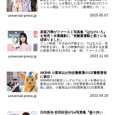
ンズモデル）らを輩出した女子小学生向けのファ
ッション雑誌『ニコ☆プチ』（新潮社）の「ニコ
☆プチ卒業式2025」が5月6日（火・振休）東京
モード学園コクーンタワーで開催され、卒業モデ
2025.05.07
universal-press.jp
ルの川瀬翠子、外...
原菜乃華がファースト写真集『はなのいろ』
を発売！水着撮影に「有酸素運動と筋トレを
頑張りました」
アニメ映画『すずめの戸締まり』では主人公・岩
戸鈴芽を演じ、多くの映像作品にも出演する女優
の原菜乃華が11月3日（金・祝）ファースト写真
集『はなのいろ』発売記念イベントを
2023.11.03
universal-press.jp
HMV&BOOKS SHIBUYAで開催した。原菜乃華フ
ァースト写真集『...
AKB48 小栗有以が渋谷警察署の1日警察署長
に就任！
AKB48の62枚目シングルでセンターを務める小
栗有以が9月20日（水）渋谷警察署の1日警察署
長に就任。小栗有以が渋谷警察署の1日警察署長
に就任9月21日（木曜）から同月30日（土曜）ま
での10日間実施される令和5年 秋の全国交通安全
2023.09.20
universal-press.jp
運動に...
日向坂46 松田好花が1st写真集『振り向い