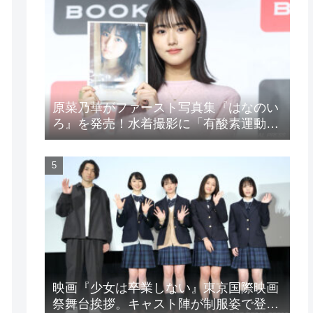
原菜乃華がファースト写真集『はなのい
ろ』を発売！水着撮影に「有酸素運動と
筋トレを頑張りました」
映画『少女は卒業しない』東京国際映画
祭舞台挨拶。キャスト陣が制服姿で登