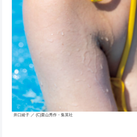
井口綾子 ／ (C)栗山秀作・集英社