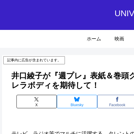
UN
ホーム
映画
記事内に広告が含まれています。
井口綾子が『週プレ』表紙＆巻頭
レラボディを期待して！
X
Bluesky
Facebook
テレビ、ラジオ等でマルチに活躍する、タレントの井口