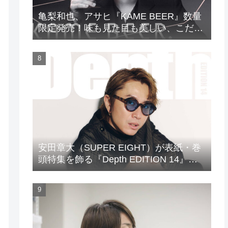
亀梨和也、アサヒ『KAME BEER』数量
限定発売！味も見た目も美しい、こだわ
りのビールがついに完成
安田章大（SUPER EIGHT）が表紙・巻
頭特集を飾る『Depth EDITION 14』が
発売！