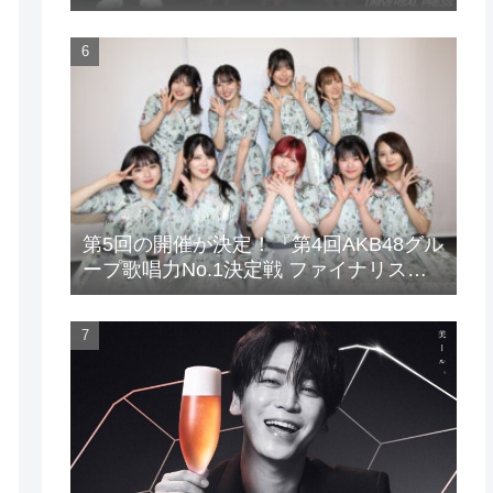
場！
第5回の開催が決定！『第4回AKB48グル
ープ歌唱力No.1決定戦 ファイナリスト
LIVE』