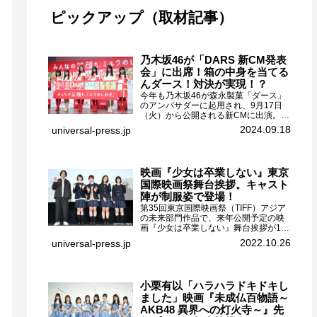
ピックアップ（取材記事）
乃木坂46が「DARS 新CM発表
会」に出席！箱の中身を当てる
んダース！対決が実現！？
今年も乃木坂46が森永製菓「ダース」
のアンバサダーに起用され、9月17日
（火）から公開される新CMに出演。
CMに出演するメンバーの中から岩本蓮
2024.09.18
universal-press.jp
加、梅澤美波、遠藤さくら、賀喜遥
香、一ノ瀬美空、菅原咲月が都内にて
開催された「DARS 新CM発表...
映画『少女は卒業しない』東京
国際映画祭舞台挨拶。キャスト
陣が制服姿で登場！
第35回東京国際映画祭（TIFF）アジア
の未来部門作品で、来年公開予定の映
画『少女は卒業しない』舞台挨拶が10
月26日（水）丸の内ピカデリーで開催
2022.10.26
universal-press.jp
され、出演者の河合優実、小野莉奈、
小宮山莉渚、中井友望、監督の中川駿
が登壇。映画『少女は卒業し...
小栗有以「ハラハラドキドキし
ました」映画『未成仏百物語～
AKB48 異界への灯火寺～』先