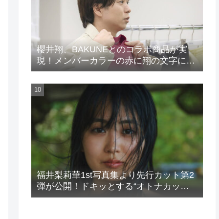
櫻井翔、BAKUNEとのコラボ商品が実
現！メンバーカラーの赤に翔の文字に着
想を得たデザイン
福井梨莉華1st写真集より先行カット第2
弾が公開！ドキッとする“オトナカッ
ト”が解禁！