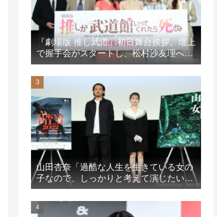
『劇場版 推し武道』初日舞台挨拶。壇上
で握手会がスタートし、松村沙友理への
想いをアピール！？
山田杏奈「過酷な人生を生きている女の
子なので、しっかりと考えて演じたいな
と」映画『山女』東京国際映画祭Q&A