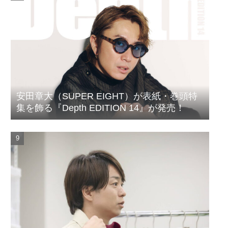
安田章大（SUPER EIGHT）が表紙・巻頭特
集を飾る『Depth EDITION 14』が発売！