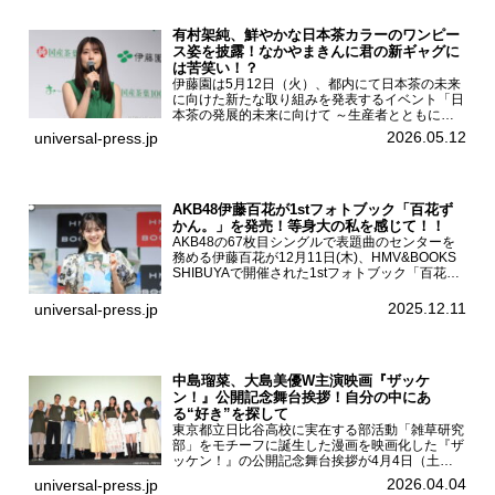
有村架純、鮮やかな日本茶カラーのワンピー
ス姿を披露！なかやまきんに君の新ギャグに
は苦笑い！？
伊藤園は5月12日（火）、都内にて日本茶の未来
に向けた新たな取り組みを発表するイベント「日
本茶の発展的未来に向けて ～生産者とともに。
日本茶を世界へ～」を開催。イベントには伊藤園
2026.05.12
universal-press.jp
のCMキャラクターを務める有村架純、伊藤園よ
り志田光正、契約茶...
AKB48伊藤百花が1stフォトブック「百花ず
かん。」を発売！等身大の私を感じて！！
AKB48の67枚目シングルで表題曲のセンターを
務める伊藤百花が12月11日(木)、HMV&BOOKS
SHIBUYAで開催された1stフォトブック「百花ず
かん。」（光文社 刊）発売記念記者会見に登壇
した。AKB48伊藤百花1stフォトブッ...
2025.12.11
universal-press.jp
中島瑠菜、大島美優W主演映画『ザッケ
ン！』公開記念舞台挨拶！自分の中にあ
る“好き”を探して
東京都立日比谷高校に実在する部活動「雑草研究
部」をモチーフに誕生した漫画を映画化した『ザ
ッケン！』の公開記念舞台挨拶が4月4日（土）
ユナイテッドシネマお台場で開催され、出演者の
2026.04.04
universal-press.jp
中島瑠菜、大島美優、八神遼介（ICEx）、阿佐