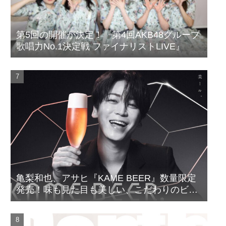
第5回の開催が決定！『第4回AKB48グループ
歌唱力No.1決定戦 ファイナリストLIVE』
亀梨和也、アサヒ『KAME BEER』数量限定
発売！味も見た目も美しい、こだわりのビー
ルがついに完成