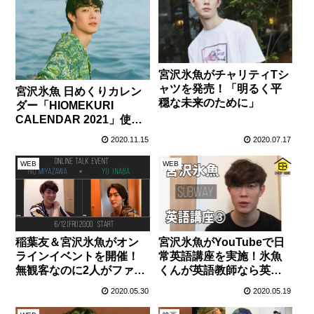
宮沢氷魚がチャリティTシ
ャツを発売！「明るく平
宮沢氷魚 日めくりカレン
穏な未来のために」
ダー「HIOMEKURI
CALENDAR 2021」使用
カット全367ページの選り
2020.11.15
2020.07.17
すぐりカット5点が公開！
WEB
WEB
稲葉友＆宮沢氷魚がオン
宮沢氷魚がYouTubeで日
ラインイベントを開催！
常英語講座を実施！氷魚
無観客なのに2人がファン
くんが英語教師なら英語
の顔を見ながらトークす
上達間違いない！！！
2020.05.30
2020.05.19
る!?