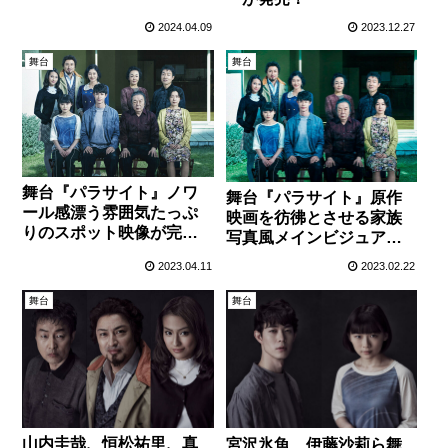
2024.04.09
2023.12.27
舞台
舞台
舞台『パラサイト』ノワ
舞台『パラサイト』原作
ール感漂う雰囲気たっぷ
映画を彷彿とさせる家族
りのスポット映像が完
写真風メインビジュアル
成！
が解禁！
2023.04.11
2023.02.22
舞台
舞台
山内圭哉、恒松祐里、真
宮沢氷魚、伊藤沙莉ら舞