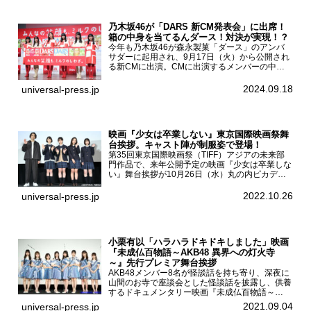
乃木坂46が「DARS 新CM発表会」に出席！
箱の中身を当てるんダース！対決が実現！？
今年も乃木坂46が森永製菓「ダース」のアンバ
サダーに起用され、9月17日（火）から公開され
る新CMに出演。CMに出演するメンバーの中か
ら岩本蓮加、梅澤美波、遠藤さくら、賀喜遥香、
一ノ瀬美空、菅原咲月が都内にて開催された
2024.09.18
universal-press.jp
「DARS 新CM発表...
映画『少女は卒業しない』東京国際映画祭舞
台挨拶。キャスト陣が制服姿で登場！
第35回東京国際映画祭（TIFF）アジアの未来部
門作品で、来年公開予定の映画『少女は卒業しな
い』舞台挨拶が10月26日（水）丸の内ピカデリ
ーで開催され、出演者の河合優実、小野莉奈、小
宮山莉渚、中井友望、監督の中川駿が登壇。映画
2022.10.26
universal-press.jp
『少女は卒業し...
小栗有以「ハラハラドキドキしました」映画
『未成仏百物語～AKB48 異界への灯火寺
～』先行プレミア舞台挨拶
AKB48メンバー8名が怪談話を持ち寄り、深夜に
山間のお寺で座談会とした怪談話を披露し、供養
するドキュメンタリー映画『未成仏百物語～
AKB48異界への灯火寺～』の先行プレミア舞台
2021.09.04
universal-press.jp