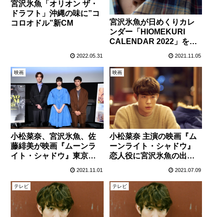
宮沢氷魚「オリオン ザ・
ドラフト」沖縄の味に”コ
宮沢氷魚が日めくりカレ
コロオドル”新CM
ンダー「HIOMEKURI
CALENDAR 2022」を発
売！本人のお気に入りカ
2022.05.31
2021.11.05
ットが公開！
映画
映画
小松菜奈、宮沢氷魚、佐
小松菜奈 主演の映画『ム
藤緋美が映画『ムーンラ
ーンライト・シャドウ』
イト・シャドウ』東京国
恋人役に宮沢氷魚の出演
際映画祭舞台挨拶に登
が決定！特報映像が解
2021.11.01
2021.07.09
場！
禁！！
テレビ
テレビ