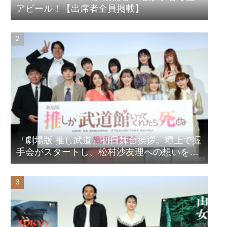
アピール！【出席者全員掲載】
『劇場版 推し武道』初日舞台挨拶。壇上で握
手会がスタートし、松村沙友理への想いをア
ピール！？