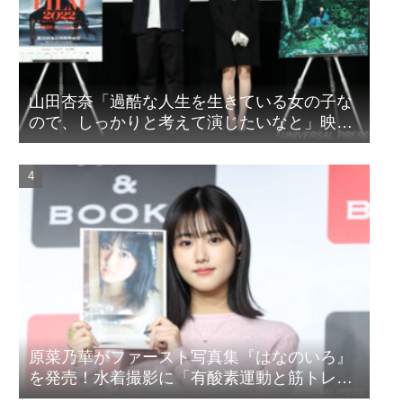
山田杏奈「過酷な人生を生きている女の子な
ので、しっかりと考えて演じたいなと」映画
『山女』東京国際映画祭Q&A
原菜乃華がファースト写真集『はなのいろ』
を発売！水着撮影に「有酸素運動と筋トレを
頑張りました」