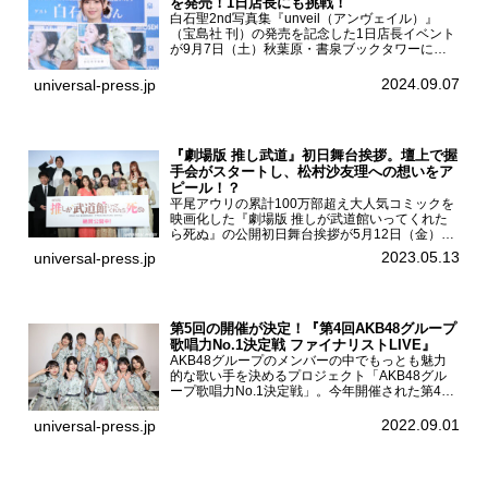
を発売！1日店長にも挑戦！
白石聖2nd写真集『unveil（アンヴェイル）』
（宝島社 刊）の発売を記念した1日店長イベント
が9月7日（土）秋葉原・書泉ブックタワーにて
開催された。白石聖2nd写真集『unveil』の発売
を記念し1日店長イベントを開催した本写真集は
2024.09.07
universal-press.jp
25...
『劇場版 推し武道』初日舞台挨拶。壇上で握
手会がスタートし、松村沙友理への想いをア
ピール！？
平尾アウリの累計100万部超え大人気コミックを
映画化した『劇場版 推しが武道館いってくれた
ら死ぬ』の公開初日舞台挨拶が5月12日（金）新
宿バルト9で開催され、出演者の松村沙友理、中
2023.05.13
universal-press.jp
村里帆、MOMO(@onefive)、KANO(@onefi...
第5回の開催が決定！『第4回AKB48グループ
歌唱力No.1決定戦 ファイナリストLIVE』
AKB48グループのメンバーの中でもっとも魅力
的な歌い手を決めるプロジェクト「AKB48グル
ープ歌唱力No.1決定戦」。今年開催された第4回
決勝大会でベスト8に勝ち進んだメンバーらによ
る一夜限りのライブイベント「ファイナリスト
2022.09.01
universal-press.jp
LIVE」が8...