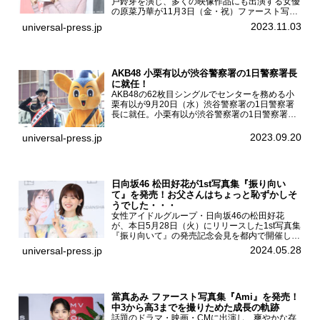
戸鈴芽を演じ、多くの映像作品にも出演する女優
の原菜乃華が11月3日（金・祝）ファースト写真
集『はなのいろ』発売記念イベントを
2023.11.03
universal-press.jp
HMV&BOOKS SHIBUYAで開催した。原菜乃華フ
ァースト写真集『...
AKB48 小栗有以が渋谷警察署の1日警察署長
に就任！
AKB48の62枚目シングルでセンターを務める小
栗有以が9月20日（水）渋谷警察署の1日警察署
長に就任。小栗有以が渋谷警察署の1日警察署長
に就任9月21日（木曜）から同月30日（土曜）ま
での10日間実施される令和5年 秋の全国交通安全
2023.09.20
universal-press.jp
運動に...
日向坂46 松田好花が1st写真集『振り向い
て』を発売！お父さんはちょっと恥ずかしそ
うでした・・・
女性アイドルグループ・日向坂46の松田好花
が、本日5月28日（火）にリリースした1st写真集
『振り向いて』の発売記念会見を都内で開催し
た。日向坂46 松田好花1st写真集『振り向いて』
2024.05.28
universal-press.jp
発売記念会見写真集では日向坂46の松田好花を
カナダ・バン...
當真あみ ファースト写真集『Ami』を発売！
中3から高3までを撮りためた成長の軌跡
話題のドラマ・映画・CMに出演し、爽やかな存