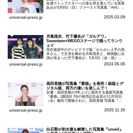
在感でトップスターへの道を突き進んでいる當真
あみが3月9日（日）ファースト写真集『Ami』
（小学館 刊）の発売記念イベントをHMV＆
BOOKS SHIBUYAで開催した。當真あみファース
2025.03.09
universal-press.jp
ト写真集『...
月島琉衣、竹下優名が「ガルアワ」
Seventeen×WEGOステージで揃ってランウ
ェイ
現在放送中のテレビドラマ版「からかい上手の高
木さん」で主演を務める月島琉衣と、映画版に出
演が決まった竹下優名が、5月3日（金・祝）東
京・国立代々木競技場第一体育館で開催されたフ
2024.05.05
universal-press.jp
ァッション&音楽イベント『Rakuten GirlsAward
...
高田里穂が写真集『素描』を発売！紙版とデ
ジタル版、両方の違いを楽しんで！
女優・高田里穂が3年ぶりに発売する最新写真集
『素描』(講談社 刊)の発売記念会見が11月26日
（水）都内で開催された。高田里穂 写真集『素
描』発売記念会見現在、ドラマDiVE『悪いのは
あなたです』(読売テレビ)に出演するなど女優と
2025.11.26
universal-press.jp
して活躍中...
白石聖が初水着を解禁した写真集『unveil』