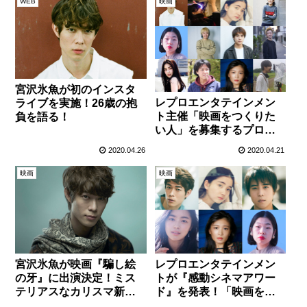
WEB
映画
宮沢氷魚が初のインスタ
レプロエンタテインメン
ライブを実施！26歳の抱
ト主催「映画をつくりた
負を語る！
い人」を募集するプロジ
ェクト『感動シネマアワ
2020.04.26
2020.04.21
ード』グランプリ6作品が
決定！
映画
映画
宮沢氷魚が映画『騙し絵
レプロエンタテインメン
の牙』に出演決定！ミス
トが『感動シネマアワー
テリアスなカリスマ新人
ド』を発表！「映画をつ
作家役
くりたい人」を募集！