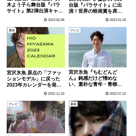
木よう子ら舞台版『パラ
台版『パラサイト』に出
サイト』第2弾出演キャス
演！世界の映画賞を席巻
ト情報が解禁！
した話題作！
2023.02.08
2023.01.20
書籍
テレビ
宮沢氷魚『ちむどんど
宮沢氷魚 原点の「ファッ
ん』鈍感だけど憎めな
ションモデル」に戻った
い、素朴な青年・青柳和
2023年カレンダーを発
彦を好演！
売！
2022.11.10
2022.07.22
テレビ
書籍