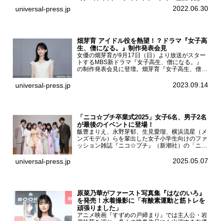
され、日向坂46メンバーの加藤史帆、齊藤京
2022.06.30
universal-press.jp
子、佐々木久美、富田鈴花、松田好花の5人が登
壇。舞台挨拶を行った...
畑芽育 アイドル役を熱望！？ドラマ『女子高
生、僧になる。』制作発表会見
女優の畑芽育が9月17日（日）より放送がスター
トするMBS新ドラマ『女子高生、僧になる。』
の制作発表会見に登壇。畑芽育『女子高生、僧に
なる。』制作発表会見畑芽育は本作の出演オファ
ーについて「下白石麦は頭にビックリマークと、
2023.09.14
universal-press.jp
はてなマークが連続...
「ニコ☆プチ卒業式2025」女子6名、男子2名
が最後のイベントに登場！
飯豊まりえ、永野芽郁、生見愛瑠、横浜流星（メ
ンズモデル）らを輩出した女子小学生向けのファ
ッション雑誌『ニコ☆プチ』（新潮社）の「ニコ
☆プチ卒業式2025」が5月6日（火・振休）東京
モード学園コクーンタワーで開催され、卒業モデ
2025.05.07
universal-press.jp
ルの川瀬翠子、外...
原菜乃華がファースト写真集『はなのいろ』
を発売！水着撮影に「有酸素運動と筋トレを
頑張りました」
アニメ映画『すずめの戸締まり』では主人公・岩