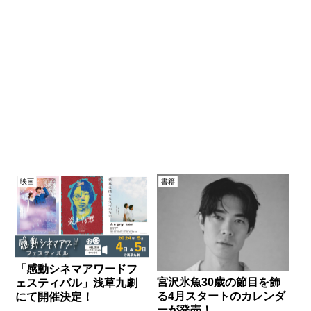
映画
書籍
「感動シネマアワードフ
宮沢氷魚30歳の節目を飾
ェスティバル」浅草九劇
る4月スタートのカレンダ
にて開催決定！
ーが発売！