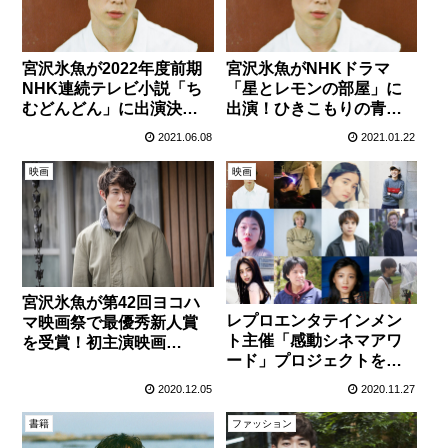
宮沢氷魚が2022年度前期
宮沢氷魚がNHKドラマ
NHK連続テレビ小説「ち
「星とレモンの部屋」に
むどんどん」に出演決
出演！ひきこもりの青年
定！
役を演じる。
2021.06.08
2021.01.22
映画
映画
宮沢氷魚が第42回ヨコハ
レプロエンタテインメン
マ映画祭で最優秀新人賞
ト主催「感動シネマアワ
を受賞！初主演映画
ード」プロジェクトを盛
『his』での演技を高く評
り上げる運営スタッフを
価
2020.12.05
2020.11.27
募集！
書籍
ファッション