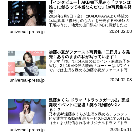
【インタビュー】AKB48下尾みう「ファンは
推しに似るって本当なんだな」1st写真集を発
売！
2024年2月9日（金）にKADOKAWAより待望の
1st写真集『僕だけのもの』を発売するAKB48の
下尾みうに、地元の山口県を中心に撮影したとい
う今回の写真集についてインタビューをお願いし
2024.02.08
universal-press.jp
た。1st写真集『僕だけのもの』を発売する
AKB4...
加藤小夏がファースト写真集「二日月」を発
売！ありのままの私が写っています！
ドラマ『I”s』では4人目のヒロイン・麻生藍子を
演じ、2月16日公開の映画『コーヒーはホワイト
で』では主演を務める加藤小夏がファースト写真
集「二日月」（東京ニュース通信社 刊）の発売
記念イベントをHMV＆BOOKS SHIBUYAで開催
2024.02.03
universal-press.jp
した...
遠藤さくら ドラマ『トラックガール2』完成
発表イベントに登壇！笑う2秒前がバレ
る！？
乃木坂46遠藤さくらが主演を務める、フジテレ
ビが運営する動画配信サービスFODにて5月17日
（土）より配信されるオリジナルドラマ『トラッ
クガール2』の完成発表イベントが５月10日
2025.05.11
universal-press.jp
（土）都内で開催された。FODドラマ『トラック
ガール2』完成発...