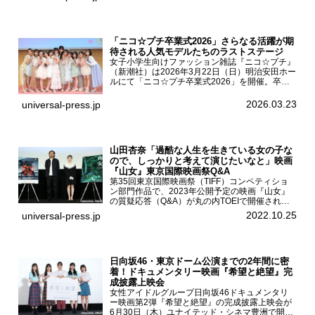
挨拶が東京・ユナイテッド・シネマ豊洲で開催さ
れ、AKB48メ...
「ニコ☆プチ卒業式2026」さらなる活躍が期
待される人気モデルたちのラストステージ
女子小学生向けファッション雑誌『ニコ☆プチ』
（新潮社）は2026年3月22日（日）明治安田ホー
ルにて「ニコ☆プチ卒業式2026」を開催。卒業
モデルの青島希愛、安藤実桜、井口美怜、かの
ん、末永ひなた、高梨琴乃、土井ありさ、藤田蒼
2026.03.23
universal-press.jp
果、藤中璃子、...
山田杏奈「過酷な人生を生きている女の子な
ので、しっかりと考えて演じたいなと」映画
『山女』東京国際映画祭Q&A
第35回東京国際映画祭（TIFF）コンペティショ
ン部門作品で、2023年公開予定の映画『山女』
の質疑応答（Q&A）が丸の内TOEIで開催され、
主演を務めた女優の山田杏奈、監督の福永壮志が
2022.10.25
universal-press.jp
登壇。本作について語った。映画『山女』第35
回東京国際...
日向坂46・東京ドーム公演までの2年間に密
着！ドキュメンタリー映画『希望と絶望』完
成披露上映会
女性アイドルグループ日向坂46ドキュメンタリ
ー映画第2弾『希望と絶望』の完成披露上映会が
6月30日（木）ユナイテッド・シネマ豊洲で開催